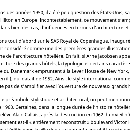
os des années 1950, il a été peu question des États-Unis, sa
 Hilton en Europe. Incontestablement, ce mouvement s’amplifi
 dans bien des cas, d’influences en termes d’architecture et
ns tout d’abord sur le SAS Royal de Copenhague, inauguré 
t considéré comme une des premières grandes illustratio
e de l’architecture hôtelière. En fait, si Arne Jacobsen ap
itecture des grands hôtels, la typologie et certains caract
le du Danemark empruntent à la Lever House de New York
rill), qui datait de 1952. Ainsi, le style international comme
 pas de s’amplifier avec l’ouverture de nouveaux grands h
ce préambule stylistique et architectural, on peut mentionn
 1960. Certaines, dans la longue durée de l’histoire hôteliè
relève Alain Callais, après la destruction en 1962 du « vieil h
ssement est-il « entièrement reconstruit » boulevard Victor H
euf édifié dans la ville depuis cinquante ans et il le reste p