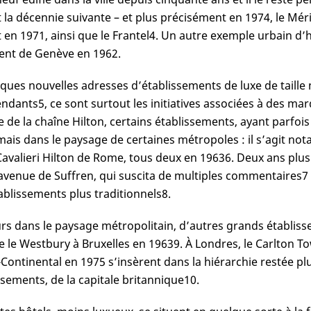
 la décennie suivante – et plus précisément en 1974, le Mé
 en 1971, ainsi que le Frantel
4
. Un autre exemple urbain d’h
ent de Genève en 1962.
lques nouvelles adresses d’établissements de luxe de taille
endants
5
, ce sont surtout les initiatives associées à des mar
re de la chaîne Hilton, certains établissements, ayant parfoi
ais dans le paysage de certaines métropoles : il s’agit n
Cavalieri Hilton de Rome, tous deux en 1963
6
. Deux ans plus 
 avenue de Suffren, qui suscita de multiples commentaires
7
ablissements plus traditionnels
8
.
rs dans le paysage métropolitain, d’autres grands établiss
le Westbury à Bruxelles en 1963
9
. À Londres, le Carlton T
r-Continental en 1975 s’insèrent dans la hiérarchie restée pl
ssements, de la capitale britannique
10
.