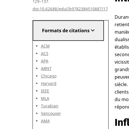
129–137.
doi:10.62688/edul/b9782384510887/17
.
Durant
retien
Formats de citations
manièr
dualis
ACM
établi
ACS
second
APA
viciss
ABNT
grands
Chicago
peuven
Harvard
siècle
IEEE
client
MLA
du mod
Turabian
répond
Vancouver
Inf
AMA