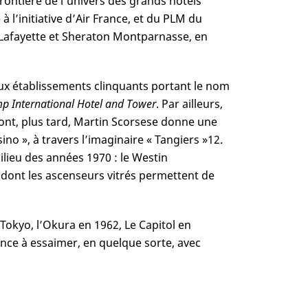
frontière de l’univers des grands hôtels
 à l’initiative d’Air France, et du PLM du
e Lafayette et Sheraton Montparnasse, en
x établissements clinquants portant le nom
p International Hotel and Tower
. Par ailleurs,
dont, plus tard, Martin Scorsese donne une
no », à travers l’imaginaire « Tangiers »
12
.
lieu des années 1970 : le Westin
 dont les ascenseurs vitrés permettent de
Tokyo, l’Okura en 1962, Le Capitol en
ence à essaimer, en quelque sorte, avec