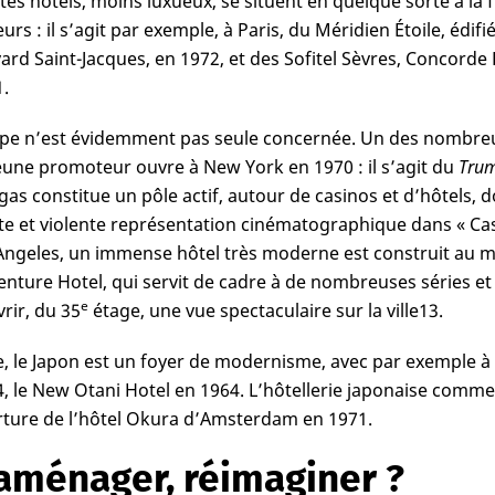
tes hôtels, moins luxueux, se situent en quelque sorte à la 
urs : il s’agit par exemple, à Paris, du Méridien Étoile, édifié
ard Saint-Jacques, en 1972, et des Sofitel Sèvres, Concord
1
.
pe n’est évidemment pas seule concernée. Un des nombreu
eune promoteur ouvre à New York en 1970 : il s’agit du
Trum
gas constitue un pôle actif, autour de casinos et d’hôtels, 
nte et violente représentation cinématographique dans « Casi
Angeles, un immense hôtel très moderne est construit au mi
nture Hotel, qui servit de cadre à de nombreuses séries et
e
rir, du 35
étage, une vue spectaculaire sur la ville
13
.
e, le Japon est un foyer de modernisme, avec par exemple à 
4
, le New Otani Hotel en 1964. L’hôtellerie japonaise comm
rture de l’hôtel Okura d’Amsterdam en 1971.
aménager, réimaginer ?