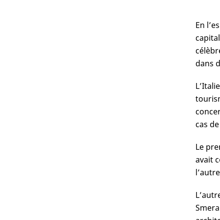
En l’e
capita
célèbr
dans d
L’Ital
touris
concer
cas de
Le pre
avait 
l’autr
L’autr
Smeral