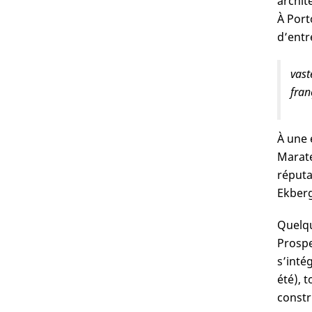
archit
À Port
d’entr
vast
fran
À une 
Marate
réputa
Ekber
Quelque
Prospe
s’intég
été), 
constr