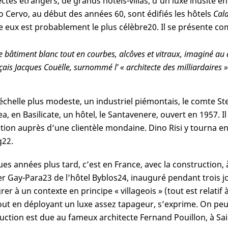
ectes étrangers, de grands hôtels-villas, d’un luxe inusité
o Cervo, au début des années 60, sont édifiés les hôtels
Cala
e eux est probablement le plus célèbre
20
. Il se présente c
e bâtiment blanc tout en courbes, alcôves et vitraux, imaginé au
çais Jacques Couëlle, surnommé l’ « architecte des milliardaires »
échelle plus modeste, un industriel piémontais, le comte Stef
a, en Basilicate, un hôtel, le Santavenere, ouvert en 1957. 
tion auprès d’une clientèle mondaine. Dino Risi y tourna en
g
22
.
s années plus tard, c’est en France, avec la construction, à l
r Gay-Para
23
de l’hôtel Byblos
24
, inauguré pendant trois j
rer à un contexte en principe « villageois » (tout est relatif
tout en déployant un luxe assez tapageur, s’exprime. On peut
uction est due au fameux architecte Fernand Pouillon, à Sa