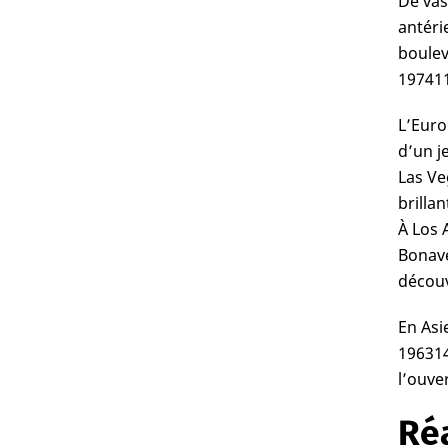
De vas
antérie
boulev
1974
1
L’Euro
d’un j
Las Ve
brilla
À Los 
Bonave
découv
En Asi
1963
1
l’ouve
Ré