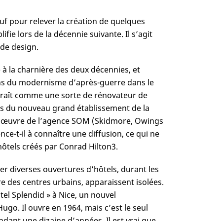
uf pour relever la création de quelques
e lors de la décennie suivante. Il s’agit
 de design.
à la charnière des deux décennies, et
ns du modernisme d’après-guerre dans le
paraît comme une sorte de rénovateur de
ères du nouveau grand établissement de la
, œuvre de l’agence SOM (Skidmore, Owings
nce-t-il à connaître une diffusion, ce qui ne
ôtels créés par Conrad Hilton
3
.
er diverses ouvertures d’hôtels, durant les
re des centres urbains, apparaissent isolées.
ôtel Splendid » à Nice, un nouvel
ugo. Il ouvre en 1964, mais c’est le seul
endant une dizaine d’années. Il est vrai que