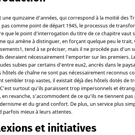
 une quinzaine d’années, qui correspond à la moitié des Tre
t pas comme point de départ 1945, le processus de transfor
e que le point d’interrogation du titre de ce chapitre vaut s
me qui amène à distinguer, en forçant quelque peu le trait,
ssements
1
, tend à se préciser, mais il ne procède pas d’un 
s devraient nécessairement l’emporter sur les premiers. L
itudes subies par certains d’entre eux
2
, ancrés dans le pays
 hôtels de chaîne ne sont pas nécessairement reconnus co
t sembler trop vastes, il existait déjà des hôtels dotés de 
. C’est surtout qu’ils paraissent trop impersonnels et étrange
s, en revanche, s’accommodent de ce qu’ils ne tiennent pas
ernisme et du grand confort. De plus, un service plus simp
 parfois mieux à leurs attentes.
lexions et initiatives