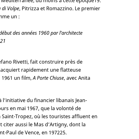
 en Méditerranée, du moins à cette époque
19
.
 di Volpe
, Pitrizza et Romazzino. Le premier
omme un :
 début des années 1960 par l’architecte
21
ano Rivetti, fait construire près de
Il acquiert rapidement une flatteuse
 1961 un film,
A Porte Chiuse
, avec Anita
’initiative du financier libanais Jean-
ours en mai 1967, que la volonté de
 à Saint-Tropez, où les touristes affluent en
 citer aussi le Mas d’Artigny, dont la
int-Paul de Vence, en 1972
25
.