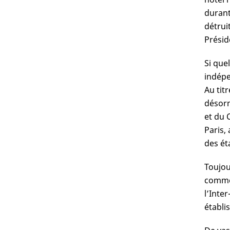
durant
détruit
Présid
Si que
indép
Au tit
désorm
et du 
Paris,
des ét
Toujou
comme 
l’Inte
établi