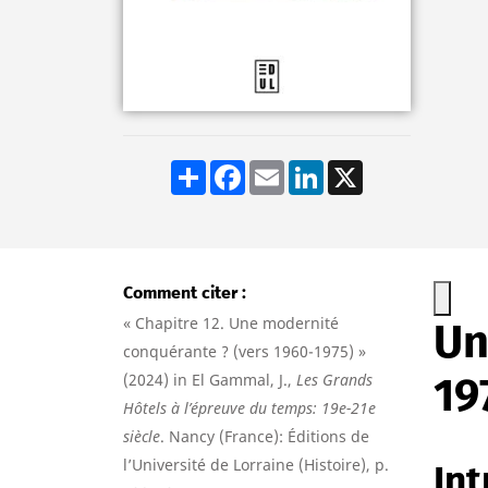
Share
Facebook
Email
LinkedIn
X
Comment citer
« Chapitre 12. Une modernité
Un
conquérante ? (vers 1960-1975) »
19
(2024) in El Gammal, J.,
Les Grands
Hôtels à l’épreuve du temps: 19e-21e
siècle
. Nancy (France): Éditions de
l’Université de Lorraine (Histoire), p.
Int