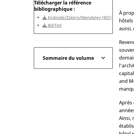
Télécharger la référence
bibliographique
À prop
Endnote/Zotero/Mendeley (RIS)
hôtels
BibTeX
aussi,
Reveno
souven
domain
Sommaire du volume
l’arch
capita
and Mer
manque
Après 
années
Ainsi, 
établi
hôtel n