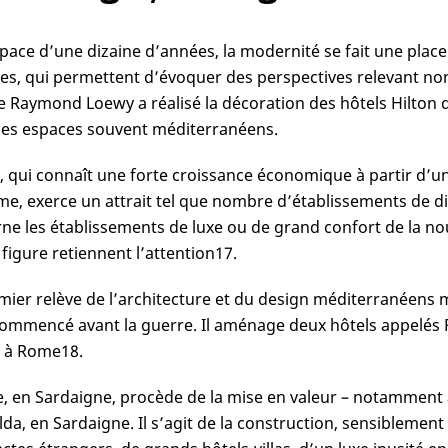
space d’une dizaine d’années, la modernité se fait une plac
les, qui permettent d’évoquer des perspectives relevant no
e Raymond Loewy a réalisé la décoration des hôtels Hilton d
es espaces souvent méditerranéens.
ie, qui connaît une forte croissance économique à partir d
me, exerce un attrait tel que nombre d’établissements de di
ne les établissements de luxe ou de grand confort de la nou
 figure retiennent l’attention
17
.
mier relève de l’architecture et du design méditerranéens 
commencé avant la guerre. Il aménage deux hôtels appelés Pa
e à Rome
18
.
e, en Sardaigne, procède de la mise en valeur – notamment 
da, en Sardaigne. Il s’agit de la construction, sensibleme