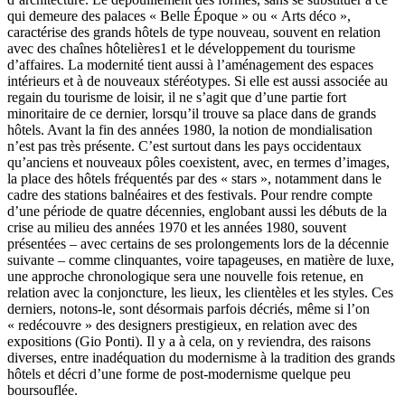
qui demeure des palaces « Belle Époque » ou « Arts déco »,
caractérise des grands hôtels de type nouveau, souvent en relation
avec des chaînes hôtelières
1
et le développement du tourisme
d’affaires. La modernité tient aussi à l’aménagement des espaces
intérieurs et à de nouveaux stéréotypes. Si elle est aussi associée au
regain du tourisme de loisir, il ne s’agit que d’une partie fort
minoritaire de ce dernier, lorsqu’il trouve sa place dans de grands
hôtels. Avant la fin des années 1980, la notion de mondialisation
n’est pas très présente. C’est surtout dans les pays occidentaux
qu’anciens et nouveaux pôles coexistent, avec, en termes d’images,
la place des hôtels fréquentés par des « stars », notamment dans le
cadre des stations balnéaires et des festivals. Pour rendre compte
d’une période de quatre décennies, englobant aussi les débuts de la
crise au milieu des années 1970 et les années 1980, souvent
présentées – avec certains de ses prolongements lors de la décennie
suivante – comme clinquantes, voire tapageuses, en matière de luxe,
une approche chronologique sera une nouvelle fois retenue, en
relation avec la conjoncture, les lieux, les clientèles et les styles. Ces
derniers, notons-le, sont désormais parfois décriés, même si l’on
« redécouvre » des designers prestigieux, en relation avec des
expositions (Gio Ponti). Il y a à cela, on y reviendra, des raisons
diverses, entre inadéquation du modernisme à la tradition des grands
hôtels et décri d’une forme de post-modernisme quelque peu
boursouflée.