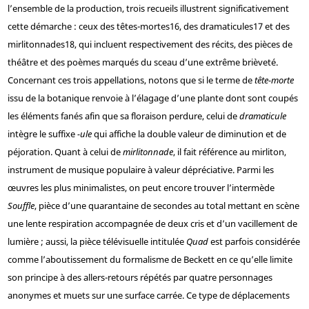
l’ensemble de la production, trois recueils illustrent significativement
cette démarche : ceux des têtes-mortes
16
, des dramaticules
17
et des
mirlitonnades
18
, qui incluent respectivement des récits, des pièces de
théâtre et des poèmes marqués du sceau d’une extrême brièveté.
Concernant ces trois appellations, notons que si le terme de
tête-morte
issu de la botanique renvoie à l’élagage d’une plante dont sont coupés
les éléments fanés afin que sa floraison perdure, celui de
dramaticule
intègre le suffixe
-ule
qui affiche la double valeur de diminution et de
péjoration. Quant à celui de
mirlitonnade
, il fait référence au mirliton,
instrument de musique populaire à valeur dépréciative. Parmi les
œuvres les plus minimalistes, on peut encore trouver l’intermède
Souffle
, pièce d’une quarantaine de secondes au total mettant en scène
une lente respiration accompagnée de deux cris et d’un vacillement de
lumière ; aussi, la pièce télévisuelle intitulée
Quad
est parfois considérée
comme l’aboutissement du formalisme de Beckett en ce qu’elle limite
son principe à des allers-retours répétés par quatre personnages
anonymes et muets sur une surface carrée. Ce type de déplacements