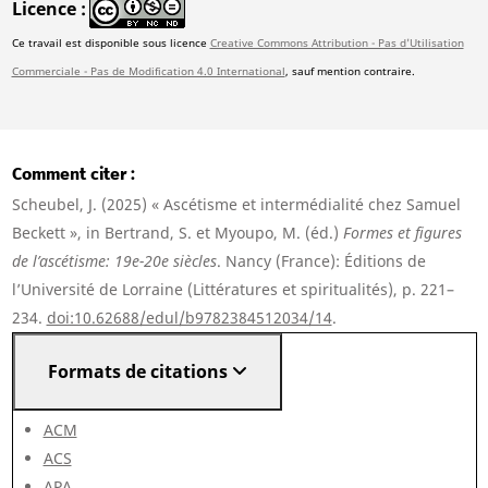
Licence
Ce travail est disponible sous licence
Creative Commons Attribution - Pas d'Utilisation
Commerciale - Pas de Modification 4.0 International
, sauf mention contraire.
Comment citer
Scheubel, J. (2025) « Ascétisme et intermédialité chez Samuel
Beckett », in Bertrand, S. et Myoupo, M. (éd.)
Formes et figures
de l’ascétisme: 19e-20e siècles
. Nancy (France): Éditions de
l’Université de Lorraine (Littératures et spiritualités), p. 221–
234.
doi:10.62688/edul/b9782384512034/14
.
Formats de citations
ACM
ACS
APA