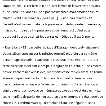
supports, celui-ci est bien loin de suivre la voie de la synthèse des arts
puisqu’il veut quant à lui, non pas maximaliser, mais amoindrir leurs
effets : il veut s’acheminer « peu à peu […] jusqu’au minima »
12
.
Beckett n’est pas en quête de la puissance ni de la pureté du mélange,
mais au contraire de l’impuissance et de l’impureté ; c’est aussi
pourquoi il garde distincts les genres et médias qu’il expérimente.
« Rien à faire »
13
: par cette réplique d’Estragon débute
En attendant
Godot
, pièce reposant sur le principe formulé plus loin par ce même
personnage, à savoir : « Qui peut le plus peut le moins »
14
. Pourtant
cette pièce fait aussi partie des plus longues de l’auteur, qui ne cessera
pas de s’acheminer vers le
rien
, motif sans cesse mis en avant. Ce terme,
étymologiquement hérité du latin
res
désignant la
chose
, a pour
particularité de renvoyer à l’absence tout autant qu’à la présence, et
ainsi de rendre à nouveau ce même paradoxe du vide et du plein. « La
seule manière de parler de rien est d’en parler comme si c’était quelque
chose »
15
, confirme Watt qui n’emploie ici aucune négation. Dans