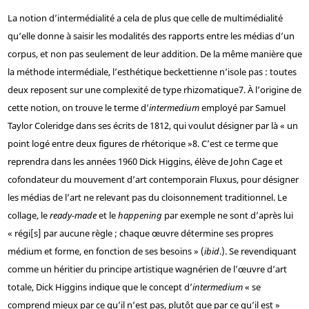
La notion d’intermédialité a cela de plus que celle de multimédialité
qu’elle donne à saisir les modalités des rapports entre les médias d’un
corpus, et non pas seulement de leur addition. De la même manière que
la méthode intermédiale, l’esthétique beckettienne n’isole pas : toutes
deux reposent sur une complexité de type rhizomatique
7
. À l’origine de
cette notion, on trouve le terme d’
intermedium
employé par Samuel
Taylor Coleridge dans ses écrits de 1812, qui voulut désigner par là « un
point logé entre deux figures de rhétorique »
8
. C’est ce terme que
reprendra dans les années 1960 Dick Higgins, élève de John Cage et
cofondateur du mouvement d’art contemporain Fluxus, pour désigner
les médias de l’art ne relevant pas du cloisonnement traditionnel. Le
collage, le
ready-made
et le
happening
par exemple ne sont d’après lui
« régi[s] par aucune règle ; chaque œuvre détermine ses propres
médium et forme, en fonction de ses besoins » (
ibid
.). Se revendiquant
comme un héritier du principe artistique wagnérien de l’œuvre d’art
totale, Dick Higgins indique que le concept d’
intermedium
« se
comprend mieux par ce qu’il n’est pas, plutôt que par ce qu’il est »