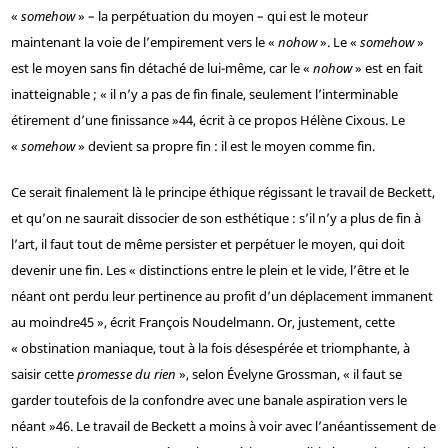
«
somehow
» – la perpétuation du moyen – qui est le moteur
maintenant la voie de l’empirement vers le «
nohow
». Le «
somehow
»
est le moyen sans fin détaché de lui-même, car le «
nohow
» est en fait
inatteignable ; « il n’y a pas de fin finale, seulement l’interminable
étirement d’une finissance »
44
, écrit à ce propos Hélène Cixous. Le
«
somehow
» devient sa propre fin : il est le moyen comme fin.
Ce serait finalement là le principe éthique régissant le travail de Beckett,
et qu’on ne saurait dissocier de son esthétique : s’il n’y a plus de fin à
l’art, il faut tout de même persister et perpétuer le moyen, qui doit
devenir une fin. Les « distinctions entre le plein et le vide, l’être et le
néant ont perdu leur pertinence au profit d’un déplacement immanent
au moindre
45
», écrit François Noudelmann. Or, justement, cette
« obstination maniaque, tout à la fois désespérée et triomphante, à
saisir cette
promesse du rien
», selon Évelyne Grossman, « il faut se
garder toutefois de la confondre avec une banale aspiration vers le
néant »
46
. Le travail de Beckett a moins à voir avec l’anéantissement de