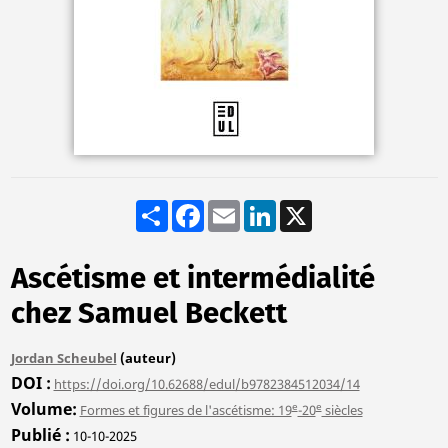
Share
Facebook
Email
LinkedIn
X
Ascétisme et intermédialité
chez Samuel Beckett
Jordan Scheubel
(auteur)
DOI
https://doi.org/10.62688/edul/b9782384512034/14
Volume
e
e
Formes et figures de l'ascétisme: 19
-20
siècles
Publié
10-10-2025