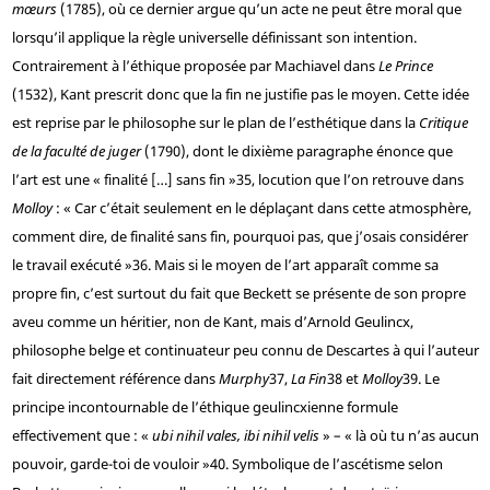
mœurs
(1785), où ce dernier argue qu’un acte ne peut être moral que
lorsqu’il applique la règle universelle définissant son intention.
Contrairement à l’éthique proposée par Machiavel dans
Le Prince
(1532), Kant prescrit donc que la fin ne justifie pas le moyen. Cette idée
est reprise par le philosophe sur le plan de l’esthétique dans la
Critique
de la faculté de juger
(1790), dont le dixième paragraphe énonce que
l’art est une « finalité […] sans fin »
35
, locution que l’on retrouve dans
Molloy
: « Car c’était seulement en le déplaçant dans cette atmosphère,
comment dire, de finalité sans fin, pourquoi pas, que j’osais considérer
le travail exécuté »
36
. Mais si le moyen de l’art apparaît comme sa
propre fin, c’est surtout du fait que Beckett se présente de son propre
aveu comme un héritier, non de Kant, mais d’Arnold Geulincx,
philosophe belge et continuateur peu connu de Descartes à qui l’auteur
fait directement référence dans
Murphy
37
,
La Fin
38
et
Molloy
39
. Le
principe incontournable de l’éthique geulincxienne formule
effectivement que : «
ubi nihil vales, ibi nihil velis
» – « là où tu n’as aucun
pouvoir, garde-toi de vouloir »
40
. Symbolique de l’ascétisme selon