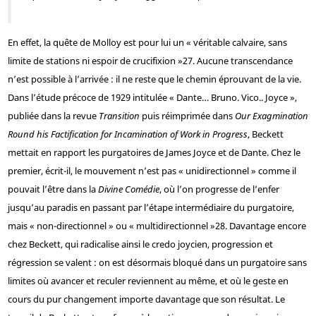
En effet, la quête de Molloy est pour lui un « véritable calvaire, sans
limite de stations ni espoir de crucifixion »
27
. Aucune transcendance
n’est possible à l’arrivée : il ne reste que le chemin éprouvant de la vie.
Dans l’étude précoce de 1929 intitulée « Dante… Bruno. Vico.. Joyce »,
publiée dans la revue
Transition
puis réimprimée dans
Our Exagmination
Round his Factification for Incamination of Work in Progress
, Beckett
mettait en rapport les purgatoires de James Joyce et de Dante. Chez le
premier, écrit-il, le mouvement n’est pas « unidirectionnel » comme il
pouvait l’être dans la
Divine Comédie
, où l’on progresse de l’enfer
jusqu’au paradis en passant par l’étape intermédiaire du purgatoire,
mais « non-directionnel » ou « multidirectionnel »
28
. Davantage encore
chez Beckett, qui radicalise ainsi le credo joycien, progression et
régression se valent : on est désormais bloqué dans un purgatoire sans
limites où avancer et reculer reviennent au même, et où le geste en
cours du pur changement importe davantage que son résultat. Le