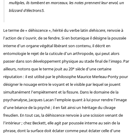
multiples, ils tombent en morceaux, les notes prennent leur envol, un
blizzard d’électrons
5
.
Le terme de « déhiscence », hérité du verbe latin
dehiscere
, renvoie à
l’action de s’ouvrir, de se fendre. Si en botanique il désigne la poussée
interne d’un organe végétal libérant son contenu, il décrit en
entomologie le rejet de la cuticule d’un arthropode, qui peut alors
passer dans son développement physique au stade final de l’
imago
. Par
e
ailleurs, notons que le terme jouit au
20
siècle d’une certaine
réputation : il est utilisé par le philosophe Maurice Merleau-Ponty pour
désigner le nouage entre le voyant et le visible par lequel se jouent
simultanément l’empiétement et la fissure. Dans le domaine de la
psychanalyse, Jacques Lacan l’emploie quant à lui pour rendre l’image
d’une béance de la psyché ; il en fait ainsi un héritage du clivage
freudien. En tout cas, la déhiscence renvoie à une scission venant de
l’intérieur ; chez Beckett, elle agit par poussée interne au sein de la
phrase, dont la surface doit éclater comme peut éclater celle d’une