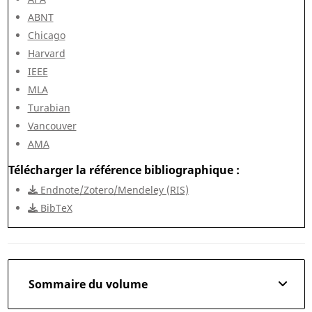
ABNT
Chicago
Harvard
IEEE
MLA
Turabian
Vancouver
AMA
Télécharger la référence bibliographique
Endnote/Zotero/Mendeley (RIS)
BibTeX
Sommaire du volume