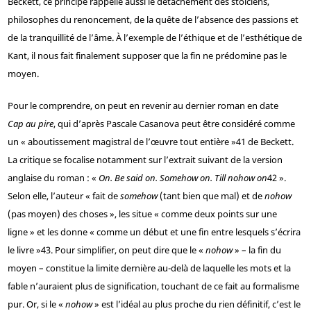
Beckett, ce principe rappelle aussi le détachement des stoïciens,
philosophes du renoncement, de la quête de l’absence des passions et
de la tranquillité de l’âme. À l’exemple de l’éthique et de l’esthétique de
Kant, il nous fait finalement supposer que la fin ne prédomine pas le
moyen.
Pour le comprendre, on peut en revenir au dernier roman en date
Cap au pire
, qui d’après Pascale Casanova peut être considéré comme
un « aboutissement magistral de l’œuvre tout entière »
41
de Beckett.
La critique se focalise notamment sur l’extrait suivant de la version
anglaise du roman : «
On. Be said on. Somehow on. Till nohow on
42
».
Selon elle, l’auteur « fait de
somehow
(tant bien que mal) et de
nohow
(pas moyen) des choses », les situe « comme deux points sur une
ligne » et les donne « comme un début et une fin entre lesquels s’écrira
le livre »
43
. Pour simplifier, on peut dire que le «
nohow
» – la fin du
moyen – constitue la limite dernière au-delà de laquelle les mots et la
fable n’auraient plus de signification, touchant de ce fait au formalisme
pur. Or, si le «
nohow
» est l’idéal au plus proche du rien définitif, c’est le