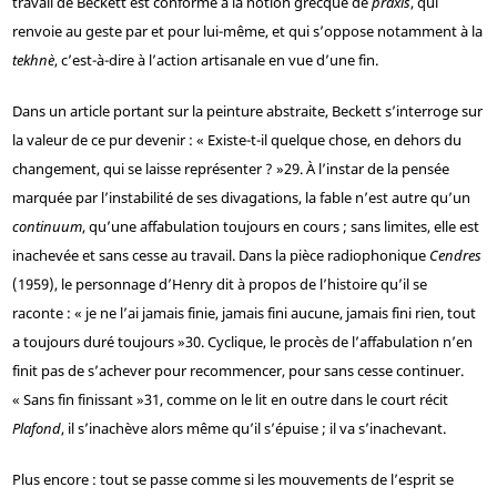
travail de Beckett est conforme à la notion grecque de
praxis
, qui
renvoie au geste par et pour lui-même, et qui s’oppose notamment à la
tekhnè
, c’est-à-dire à l’action artisanale en vue d’une fin.
Dans un article portant sur la peinture abstraite, Beckett s’interroge sur
la valeur de ce pur devenir : « Existe-t-il quelque chose, en dehors du
changement, qui se laisse représenter ? »
29
. À l’instar de la pensée
marquée par l’instabilité de ses divagations, la fable n’est autre qu’un
continuum
, qu’une affabulation toujours en cours ; sans limites, elle est
inachevée et sans cesse au travail. Dans la pièce radiophonique
Cendres
(1959), le personnage d’Henry dit à propos de l’histoire qu’il se
raconte : « je ne l’ai jamais finie, jamais fini aucune, jamais fini rien, tout
a toujours duré toujours »
30
. Cyclique, le procès de l’affabulation n’en
finit pas de s’achever pour recommencer, pour sans cesse continuer.
« Sans fin finissant »
31
, comme on le lit en outre dans le court récit
Plafond
, il s’inachève alors même qu’il s’épuise ; il va s’inachevant.
Plus encore : tout se passe comme si les mouvements de l’esprit se