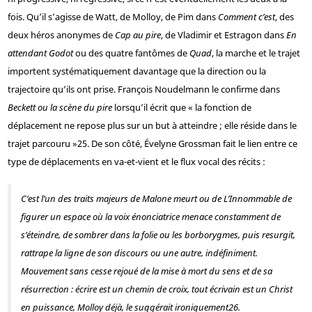
fois. Qu’il s’agisse de Watt, de Molloy, de Pim dans
Comment c’est
, des
deux héros anonymes de
Cap au pire
, de Vladimir et Estragon dans
En
attendant Godot
ou des quatre fantômes de
Quad
, la marche et le trajet
importent systématiquement davantage que la direction ou la
trajectoire qu’ils ont prise. François Noudelmann le confirme dans
Beckett ou la scène du pire
lorsqu’il écrit que « la fonction de
déplacement ne repose plus sur un but à atteindre ; elle réside dans le
trajet parcouru »
25
. De son côté, Évelyne Grossman fait le lien entre ce
type de déplacements en va-et-vient et le flux vocal des récits :
C’est l’un des traits majeurs de
Malone meurt
ou de
L’Innommable
de
figurer un espace où la voix énonciatrice menace constamment de
s’éteindre, de sombrer dans la folie ou les borborygmes, puis resurgit,
rattrape la ligne de son discours ou une autre, indéfiniment.
Mouvement sans cesse rejoué de la mise à mort du sens et de sa
résurrection : écrire est un chemin de croix, tout écrivain est un Christ
en puissance, Molloy déjà, le suggérait ironiquement
26
.