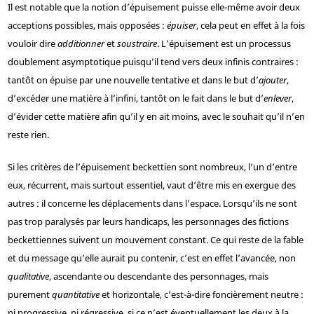
Il est notable que la notion d’épuisement puisse elle-même avoir deux
acceptions possibles, mais opposées :
épuiser
, cela peut en effet à la fois
vouloir dire
additionner
et
soustraire
. L’épuisement est un processus
doublement asymptotique puisqu’il tend vers deux infinis contraires :
tantôt on épuise par une nouvelle tentative et dans le but d’
ajouter
,
d’excéder une matière à l’infini, tantôt on le fait dans le but d’
enlever
,
d’évider cette matière afin qu’il y en ait moins, avec le souhait qu’il n’en
reste rien.
Si les critères de l’épuisement beckettien sont nombreux, l’un d’entre
eux, récurrent, mais surtout essentiel, vaut d’être mis en exergue des
autres : il concerne les déplacements dans l’espace. Lorsqu’ils ne sont
pas trop paralysés par leurs handicaps, les personnages des fictions
beckettiennes suivent un mouvement constant. Ce qui reste de la fable
et du message qu’elle aurait pu contenir, c’est en effet l’avancée, non
qualitative
, ascendante ou descendante des personnages, mais
purement
quantitative
et horizontale, c’est-à-dire foncièrement neutre :
ni progressive, ni régressive, si ce n’est éventuellement les deux à la