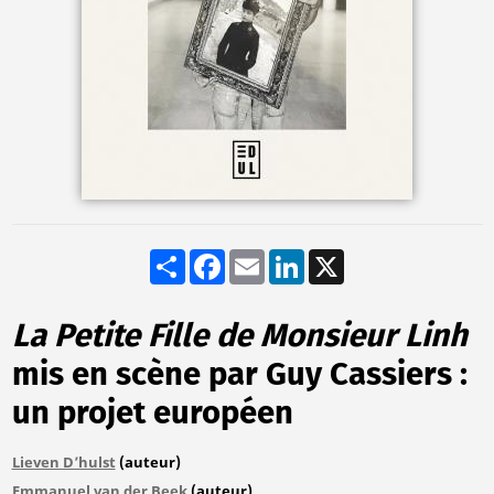
Share
Facebook
Email
LinkedIn
X
La Petite Fille de Monsieur Linh
mis en scène par Guy Cassiers :
un projet européen
Lieven D’hulst
(auteur)
Emmanuel van der Beek
(auteur)