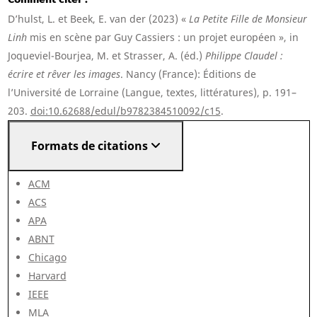
D’hulst, L. et Beek, E. van der (2023) «
La Petite Fille de Monsieur
Linh
mis en scène par Guy Cassiers : un projet européen », in
Joqueviel-Bourjea, M. et Strasser, A. (éd.)
Philippe Claudel :
écrire et rêver les images
. Nancy (France): Éditions de
l’Université de Lorraine (Langue, textes, littératures), p. 191–
203.
doi:10.62688/edul/b9782384510092/c15
.
Formats de citations
ACM
ACS
APA
ABNT
Chicago
Harvard
IEEE
MLA