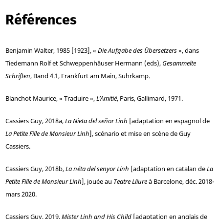
Références
Benjamin
Walter, 1985 [1923], «
Die Aufgabe des Übersetzers
», dans
Tiedemann
Rolf et
Schweppenhäuser
Hermann (eds),
Gesammelte
Schriften
, Band 4.1, Frankfurt am Main, Suhrkamp.
Blanchot
Maurice, « Traduire »,
L’Amitié
, Paris, Gallimard, 1971.
Cassiers
Guy, 2018a,
La Nieta del señor Linh
[adaptation en espagnol de
La Petite Fille de Monsieur Linh
], scénario et mise en scène de Guy
Cassiers.
Cassiers
Guy, 2018b,
La néta del senyor Linh
[adaptation en catalan de
La
Petite Fille de Monsieur Linh
], jouée au
Teatre Lliure
à Barcelone, déc. 2018-
mars 2020.
Cassiers
Guy, 2019,
Mister Linh and His Child
[adaptation en anglais de