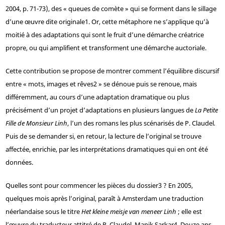
2004, p.
71-73), des « queues de comète » qui se forment dans le sillage
d’une œuvre dite originale
1
. Or, cette métaphore ne s’applique qu’à
moitié à des adaptations qui sont le fruit d’une démarche créatrice
propre, ou qui amplifient et transforment une démarche auctoriale.
Cette contribution se propose de montrer comment l’équilibre discursif
entre « mots, images et rêves
2
» se dénoue puis se renoue, mais
différemment, au cours d’une adaptation dramatique ou plus
précisément d’un projet d’adaptations en plusieurs langues de
La Petite
Fille de Monsieur Linh
, l’un des romans les plus scénarisés de P. Claudel
.
Puis de se demander si, en retour, la lecture de l’original se trouve
affectée, enrichie, par les interprétations dramatiques qui en ont été
données.
Quelles sont pour commencer les pièces du dossier
3
? En 2005,
quelques mois après l’original, paraît à Amsterdam une traduction
néerlandaise sous le titre
Het kleine meisje van meneer Linh
; elle est
l’œuvre du traducteur attitré de P. Claudel, Manik Sarkar
4
. Douze ans