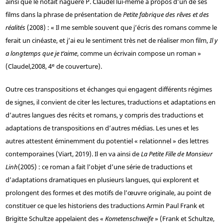
ainsi que le notait naguère P. Claudel lui-même à propos d’un de ses
films dans la phrase de présentation de
Petite fabrique des rêves et des
réalités
(2008) : « Il me semble souvent que j’écris des romans comme le
ferait un cinéaste, et j’ai eu le sentiment très net de réaliser mon film,
Il y
a longtemps que je t’aime
, comme un écrivain compose un roman »
e
(Claudel,
2008, 4
de couverture).
Outre ces transpositions et échanges qui engagent différents régimes
de signes, il convient de citer les lectures, traductions et adaptations en
d’autres langues des récits et romans, y compris des traductions et
adaptations de transpositions en d’autres médias. Les unes et les
autres attestent éminemment du potentiel « relationnel » des lettres
contemporaines (Viart, 2019). Il en va ainsi de
La Petite Fille de Monsieur
Linh
(2005) : ce roman a fait l’objet d’une série de traductions et
d’adaptations dramatiques en plusieurs langues, qui explorent et
prolongent des formes et des motifs de l’œuvre originale, au point de
constituer ce que les historiens des traductions Armin Paul Frank et
Brigitte Schultze appelaient des «
Kometenschweife
» (Frank et Schultze,