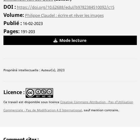
DOI
https://doi.org/10.62688/edul/b9782384510092/c15
Volume
Philippe Claudel : écrire et rêver les images
Publié
16-02-2023
Pages
191-203
Mode lecture
Propriété intellectuelle : Auteur(s), 2023
Licence
Ce travail est disponible sous licence
Creative Commons Attribution - Pas d'Utilisation
Commerciale - Pas de Modification 4.0 International
, sauf mention contraire.
Comment citer