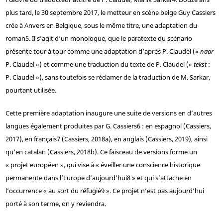
plus tard, le 30 septembre 2017, le metteur en scène belge Guy Cassiers
crée à Anvers en Belgique, sous le même titre, une adaptation du
roman
5
. Il s’agit d’un monologue, que le paratexte du scénario
présente tour à tour comme une adaptation d’après P. Claudel («
naar
P. Claudel ») et comme une traduction du texte de P. Claudel («
tekst
:
P. Claudel »), sans toutefois se réclamer de la traduction de M. Sarkar,
pourtant utilisée.
Cette première adaptation inaugure une suite de versions en d’autres
langues également produites par G. Cassiers
6
: en espagnol (Cassiers,
2017), en français
7
(Cassiers, 2018a), en anglais (Cassiers, 2019), ainsi
qu’en catalan (Cassiers, 2018b). Ce faisceau de versions forme un
« projet européen », qui vise à « éveiller une conscience historique
permanente dans l’Europe d’aujourd’hui
8
» et qui s’attache en
l’occurrence « au sort du réfugié
9
». Ce projet n’est pas aujourd’hui
porté à son terme, on y reviendra.