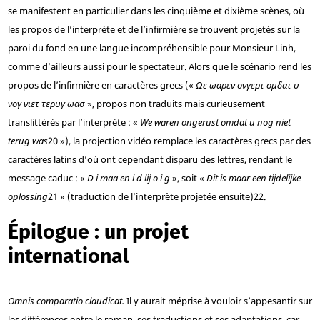
se manifestent en particulier dans les cinquième et dixième scènes, où
les propos de l’interprète et de l’infirmière se trouvent projetés sur la
paroi du fond en une langue incompréhensible pour Monsieur Linh,
comme d’ailleurs aussi pour le spectateur. Alors que le scénario rend les
propos de l’infirmière en caractères grecs («
Ωε ωαρεν ονγερτ ομδατ υ
νογ νιετ τερυγ ωασ
», propos non traduits mais curieusement
translittérés par l’interprète : «
We waren ongerust omdat u nog niet
terug was
20
»), la projection vidéo remplace les caractères grecs par des
caractères latins d’où ont cependant disparu des lettres, rendant le
message caduc : «
D i maa en i d lij o i g
», soit «
Dit is maar een tijdelijke
oplossing
21
» (traduction de l’interprète projetée ensuite)
22
.
Épilogue : un projet
international
Omnis comparatio claudicat.
Il y aurait méprise à vouloir s’appesantir sur
les différences entre le roman, ses traductions et ses adaptations, car