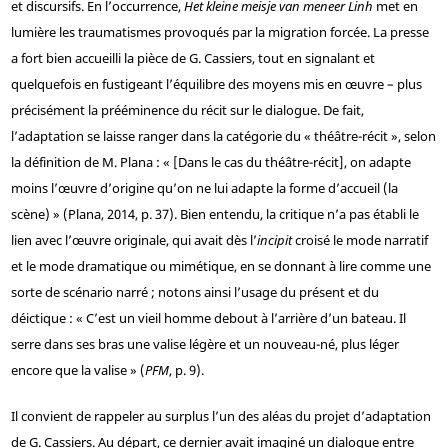
et discursifs. En l’occurrence,
Het kleine meisje van meneer Linh
met en
lumière les traumatismes provoqués par la migration forcée. La presse
a fort bien accueilli la pièce de G. Cassiers, tout en signalant et
quelquefois en fustigeant l’équilibre des moyens mis en œuvre – plus
précisément la prééminence du récit sur le dialogue. De fait,
l’adaptation se laisse ranger dans la catégorie du « théâtre-récit », selon
la définition de M. Plana : « [Dans le cas du théâtre-récit], on adapte
moins l’œuvre d’origine qu’on ne lui adapte la forme d’accueil (la
scène) » (Plana, 2014, p. 37). Bien entendu, la critique n’a pas établi le
lien avec l’œuvre originale, qui avait dès l’
incipit
croisé le mode narratif
et le mode dramatique ou mimétique, en se donnant à lire comme une
sorte de scénario narré ; notons ainsi l’usage du présent et du
déictique : « C’est un vieil homme debout à l’arrière d’un bateau. Il
serre dans ses bras une valise légère et un nouveau-né, plus léger
encore que la valise » (
PFM
, p. 9).
Il convient de rappeler au surplus l’un des aléas du projet d’adaptation
de G. Cassiers. Au départ, ce dernier avait imaginé un dialogue entre