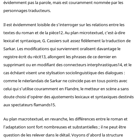
évidemment pas la parole, mais est couramment nommée par les
personnages traducteurs.
Il est évidemment loisible de s’interroger sur les relations entre les
textes du roman et de la pièce
12
. Au plan microtextuel, c’est-à-dire
lexical et syntaxique, G. Cassiers suit assez fidèlement la traduction de
Sarkar. Les modifications qui surviennent oralisent davantage le
registre écrit du récit
13
, allongent les phrases de ce dernier en
supprimant ou en modifiant des connecteurs interphrastiques
14
, et le
cas échéant visent une stylisation sociolinguistique des dialogues :
comme le néerlandais de Sarkar ne coïncide pas en tous points avec
celui qui s’utilise couramment en Flandre, le metteur en scène a sans
doute choisi d’opérer des ajustements lexicaux et syntaxiques destinés
aux spectateurs flamands
15
.
Au plan macrotextuel, en revanche, les différences entre le roman et
l’adaptation sont fort nombreuses et substantielles ; il ne peut être
question de les relever dans le détail. Voyons d’abord la structure