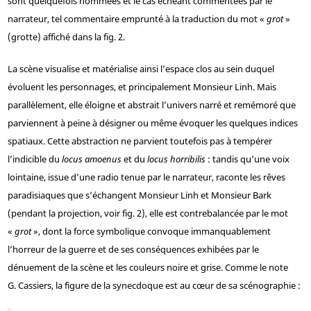
sont quelquefois nommées et le cas échéant commentées par le
narrateur, tel commentaire emprunté à la traduction du mot «
grot
»
(grotte) affiché dans la fig. 2.
La scène visualise et matérialise ainsi l’espace clos au sein duquel
évoluent les personnages, et principalement Monsieur Linh. Mais
parallèlement, elle éloigne et abstrait l’univers narré et remémoré que
parviennent à peine à désigner ou même évoquer les quelques indices
spatiaux. Cette abstraction ne parvient toutefois pas à tempérer
l’indicible du
locus amoenus
et du
locus horribilis
: tandis qu’une voix
lointaine, issue d’une radio tenue par le narrateur, raconte les rêves
paradisiaques que s’échangent Monsieur Linh et Monsieur Bark
(pendant la projection, voir fig. 2), elle est contrebalancée par le mot
«
grot
», dont la force symbolique convoque immanquablement
l’horreur de la guerre et de ses conséquences exhibées par le
dénuement de la scène et les couleurs noire et grise. Comme le note
G. Cassiers, la figure de la synecdoque est au cœur de sa scénographie :