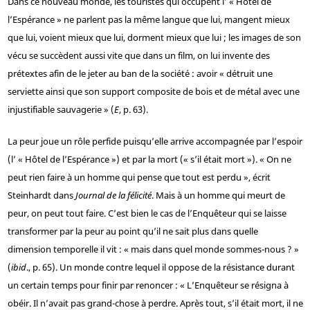
Dans ce nouveau monde, les touristes qui occupent l’ « Hôtel de
l’Espérance » ne parlent pas la même langue que lui, mangent mieux
que lui, voient mieux que lui, dorment mieux que lui ; les images de son
vécu se succèdent aussi vite que dans un film, on lui invente des
prétextes afin de le jeter au ban de la société : avoir « détruit une
serviette ainsi que son support composite de bois et de métal avec une
injustifiable sauvagerie » (
E
, p. 63).
La peur joue un rôle perfide puisqu’elle arrive accompagnée par l’espoir
(l’ « Hôtel de l’Espérance ») et par la mort (« s’il était mort »). « On ne
peut rien faire à un homme qui pense que tout est perdu », écrit
Steinhardt dans
Journal de la félicité
. Mais à un homme qui meurt de
peur, on peut tout faire. C’est bien le cas de l’Enquêteur qui se laisse
transformer par la peur au point qu’il ne sait plus dans quelle
dimension temporelle il vit : « mais dans quel monde sommes-nous ? »
(
ibid
., p. 65). Un monde contre lequel il oppose de la résistance durant
un certain temps pour finir par renoncer : « L’Enquêteur se résigna à
obéir. Il n’avait pas grand-chose à perdre. Après tout, s’il était mort, il ne