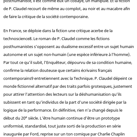
posthumaniste, il est comme eux un cobaye, un manipulé. Et la fiction
de P. Claudel recourt de même au complot, au noir et au macabre afin
de faire la critique de la société contemporaine.
En France, se déploie dans la fiction une critique acerbe de la
technoscience
8
. Le roman de P. Claudel comme les fictions
posthumanistes s’opposent au dualisme excessif entre un sujet humain
autonome et un sujet non-humain (une espèce inférieure à l’homme).
Par tout ce qu’il subit, l’Enquêteur, dépourvu de sa condition humaine,
confirme la relation douteuse que certains écrivains français
contemporains
9
entretiennent avec la Technique. P. Claudel dépeint ce
monde fictionnel alternatif par des traits parfois grotesques, justement
pour attirer l’attention des lecteurs sur la déshumanisation qu’ils
subissent en tant qu’individus de la part d’une société dirigée par la
logique de la performance. En définitive, rien n’a changé depuis le
e
début du 20
siècle. L’être humain continue d’être un prototype
uniformisé, standardisé, tout juste sorti de la production en série
inaugurée par Ford, reprise sur un ton comique par Charlie Chaplin