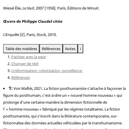
Wiesel
Élie,
La Nuit
, 2007 [1958], Paris, Éditions de Minuit.
Œuvre de Philippe Claudel citée
L’Enquête
[
E
], Paris, Stock, 2010.
Table des matières
Références
Notes
i
Pactiser avec la peur
Changer de réel
Uniformisation, robotisation, surveillance
Références
1
Voir Maftéi, 2021. La fiction posthumaniste s’attache à façonner la
figure du posthumain, c’est-à-dire un « nouvel homme nouveau » qui
prolonge d’une certaine manière la dimension fictionnelle de
l’ « homme nouveau » fabriqué par les régimes totalitaires. La fiction
posthumaniste, qui s’inscrit dans la littérature contemporaine, sur-
fictionnalise des données actuelles véhiculées par le transhumanisme.