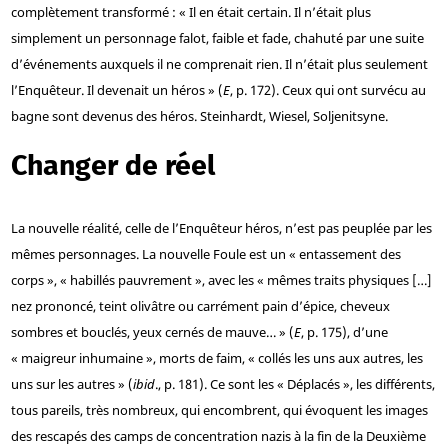
complètement transformé : « Il en était certain. Il n’était plus
simplement un personnage falot, faible et fade, chahuté par une suite
d’événements auxquels il ne comprenait rien. Il n’était plus seulement
l’Enquêteur. Il devenait un héros » (
E
, p. 172). Ceux qui ont survécu au
bagne sont devenus des héros. Steinhardt, Wiesel, Soljenitsyne.
Changer de réel
La nouvelle réalité, celle de l’Enquêteur héros, n’est pas peuplée par les
mêmes personnages. La nouvelle Foule est un « entassement des
corps », « habillés pauvrement », avec les « mêmes traits physiques […]
nez prononcé, teint olivâtre ou carrément pain d’épice, cheveux
sombres et bouclés, yeux cernés de mauve… » (
E
, p. 175), d’une
« maigreur inhumaine », morts de faim, « collés les uns aux autres, les
uns sur les autres » (
ibid
., p. 181). Ce sont les « Déplacés », les différents,
tous pareils, très nombreux, qui encombrent, qui évoquent les images
des rescapés des camps de concentration nazis à la fin de la Deuxième