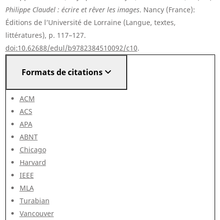
Philippe Claudel : écrire et rêver les images
. Nancy (France):
Éditions de l’Université de Lorraine (Langue, textes,
littératures), p. 117–127.
doi:10.62688/edul/b9782384510092/c10
.
Formats de citations
ACM
ACS
APA
ABNT
Chicago
Harvard
IEEE
MLA
Turabian
Vancouver