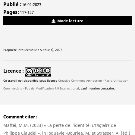
Publié
16-02-2023
Pages
117-127
Mode lecture
Propriété intellectuelle : Auteur(s), 2023
Licence
Ce travail est disponible sous licence
Creative Commons Attribution - Pas d'Utilisation
Commerciale - Pas de Modification 4.0 International
, sauf mention contraire.
Comment citer
Maftéi, M.M. (2023) « La perte de l’identité:
L’Enquête
de
Philippe Claudel », in Joqueviel-Bourjea, M. et Strasser, A. (éd.)