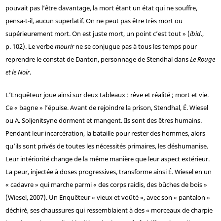
pouvait pas l’être davantage, la mort étant un état qui ne souffre,
pensa-t-il, aucun superlatif. On ne peut pas être très mort ou
supérieurement mort. On est juste mort, un point c’est tout » (
ibid
.,
p. 102). Le verbe
mourir
ne se conjugue pas à tous les temps pour
reprendre le constat de Danton, personnage de Stendhal dans
Le Rouge
et le Noir
.
L’Enquêteur joue ainsi sur deux tableaux : rêve et réalité ; mort et vie.
Ce « bagne » l’épuise. Avant de rejoindre la prison, Stendhal, É. Wiesel
ou A. Soljenitsyne dorment et mangent. Ils sont des êtres humains.
Pendant leur incarcération, la bataille pour rester des hommes, alors
qu’ils sont privés de toutes les nécessités primaires, les déshumanise.
Leur intériorité change de la même manière que leur aspect extérieur.
La peur, injectée à doses progressives, transforme ainsi É. Wiesel en un
« cadavre » qui marche parmi « des corps raidis, des bûches de bois »
(Wiesel, 2007). Un Enquêteur « vieux et voûté », avec son « pantalon »
déchiré, ses chaussures qui ressemblaient à des « morceaux de charpie