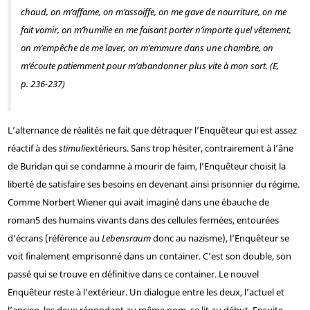
chaud, on m’affame, on m’assoiffe, on me gave de nourriture, on me
fait vomir, on m’humilie en me faisant porter n’importe quel vêtement,
on m’empêche de me laver, on m’emmure dans une chambre, on
m’écoute patiemment pour m’abandonner plus vite à mon sort. (
E
,
p. 236-237)
L’alternance de réalités ne fait que détraquer l’Enquêteur qui est assez
réactif à des
stimuli
extérieurs. Sans trop hésiter, contrairement à l’âne
de Buridan qui se condamne à mourir de faim, l’Enquêteur choisit la
liberté de satisfaire ses besoins en devenant ainsi prisonnier du régime.
Comme Norbert Wiener qui avait imaginé dans une ébauche de
roman
5
des humains vivants dans des cellules fermées, entourées
d’écrans (référence au
Lebensraum
donc au nazisme), l’Enquêteur se
voit finalement emprisonné dans un container. C’est son double, son
passé qui se trouve en définitive dans ce container. Le nouvel
Enquêteur reste à l’extérieur. Un dialogue entre les deux, l’actuel et
l’ancien, les deux répondant au même nom, se lit au début. Ensuite,