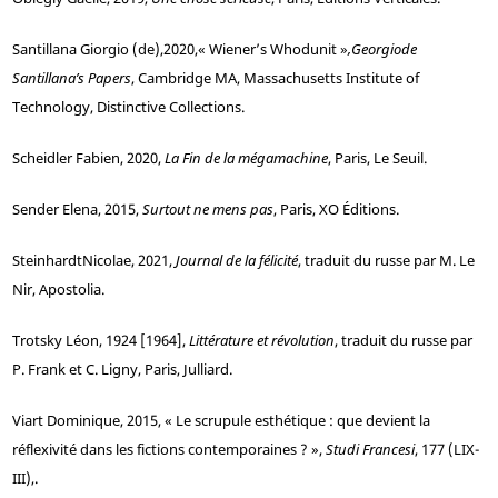
Santillana
Giorgio (
de),
2020,
« Wiener’s Whodunit »
,
Georgio
de
Santillana’s Papers
, Cambridge MA, Massachusetts Institute of
Technology, Distinctive Collections.
Scheidler
Fabien, 2020,
La Fin de la mégamachine
, Paris, Le Seuil.
Sender
Elena, 2015,
Surtout ne mens pas
, Paris, XO Éditions.
Steinhardt
Nicolae, 2021,
Journal de la félicit
é
, traduit du russe par M. Le
Nir, Apostolia.
Trotsky
Léon, 1924 [1964],
Littérature et révolution
, traduit du russe par
P. Frank et C. Ligny, Paris, Julliard.
Viart
Dominique, 2015, « Le scrupule esthétique : que devient la
réflexivité dans les fictions contemporaines ? »,
Studi Francesi
, 177 (LIX-
III),.