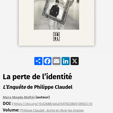
Share
Facebook
Email
LinkedIn
X
La perte de l’identité
L’Enquête
de Philippe Claudel
Mara Magda Maftéi
(auteur)
DOI
https://doi.org/10.62688/edul/b9782384510092/c10
Volume
Philippe Claudel : écrire et rêver les images