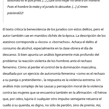
asesinato es el que priva. […] ¿Que una mujer no ama a un hombre:
Pues el hombre la mata y el jurado lo absuelve. […] ¡Crimen
pasional
22
!
El texto critica la benevolencia de los jurados con estos delitos, pero el
autor también cae en manidos clichés de la época. La descripción de los
asesinos corresponde a «locos» o «borrachos». Achaca el delito al
consumo de alcohol, especialmente en la clase obrera el día de
descanso. Si bien apunta un análisis ligeramente más profundo del
problema: la reacción violenta de los hombres ante el rechazo
femenino. Cómo al perder el control de la dominación masculina,
desafiada por un ejercicio de autonomía femenina –como es el rechazo
a su pareja o pretendiente–, la respuesta es la violencia extrema. Un
análisis más complejo de las causas y percepción moral de la violencia
contra las mujeres que se encuentra también en la afirmación: «El héroe
que, por celos, lujuria ó cualquier otro impulso semejante retuerce el
cuello á su querida, es digno, no sólo de perdón, sino de premio. Así,