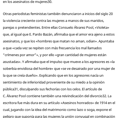
en los asesinatos de mujeres
30
.
Otras periodistas feministas también denunciaron a inicios del siglo 20
la violencia creciente contra las mujeres a manos de sus maridos,
parejas o pretendientes. Entre ellas Consuelo Álvarez Pool, «Violeta»
que, al igual que E. Pardo Bazán, afirmaba que el amor era ajeno a estos
asesinatos, y que los «hombres que matan no aman, odian». Apuntaba
a que «cada vez se repiten con más frecuencia los mal llamados
“crímenes por amor”», y por ello «gran cantidad de mujeres están
asustadas». Y afirmaba que el impulso que mueve a los agresores es «la
soberbia envidiosa del hombre» que «se ve desairado por una mujer de
la que se creía dueño». Explicando que en los agresores nacía un
sentimiento de inferioridad proveniente de su miedo a la opinión
pública
31
, disculpando sus fechorías con los celos. El artículo de
C. Álvarez Pool contiene también una reivindicación del divorcio
32
. La
escritora fue más dura en su artículo «Asesinos honrados» de 1914 en el
cual, jugando con la idea del matrimonio como lazo o soga, expone el
peligro que suponía para las mujeres la unión conyugal en combinación