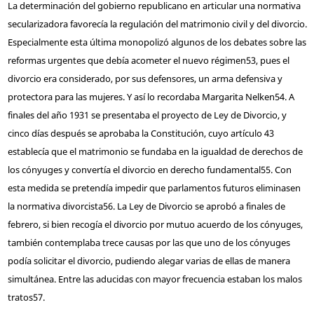
La determinación del gobierno republicano en articular una normativa
secularizadora favorecía la regulación del matrimonio civil y del divorcio.
Especialmente esta última monopolizó algunos de los debates sobre las
reformas urgentes que debía acometer el nuevo régimen
53
, pues el
divorcio era considerado, por sus defensores, un arma defensiva y
protectora para las mujeres. Y así lo recordaba Margarita Nelken
54
. A
finales del año 1931 se presentaba el proyecto de Ley de Divorcio, y
cinco días después se aprobaba la Constitución, cuyo artículo 43
establecía que el matrimonio se fundaba en la igualdad de derechos de
los cónyuges y convertía el divorcio en derecho fundamental
55
. Con
esta medida se pretendía impedir que parlamentos futuros eliminasen
la normativa divorcista
56
. La Ley de Divorcio se aprobó a finales de
febrero, si bien recogía el divorcio por mutuo acuerdo de los cónyuges,
también contemplaba trece causas por las que uno de los cónyuges
podía solicitar el divorcio, pudiendo alegar varias de ellas de manera
simultánea. Entre las aducidas con mayor frecuencia estaban los malos
tratos
57
.