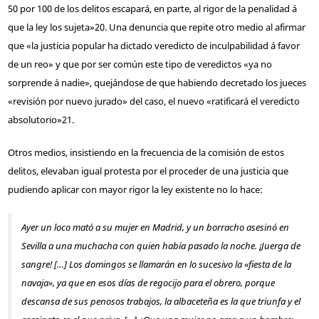
50 por 100 de los delitos escapará, en parte, al rigor de la penalidad á
que la ley los sujeta»
20
. Una denuncia que repite otro medio al afirmar
que «la justicia popular ha dictado veredicto de inculpabilidad á favor
de un reo» y que por ser común este tipo de veredictos «ya no
sorprende á nadie», quejándose de que habiendo decretado los jueces
«revisión por nuevo jurado» del caso, el nuevo «ratificará el veredicto
absolutorio»
21
.
Otros medios, insistiendo en la frecuencia de la comisión de estos
delitos, elevaban igual protesta por el proceder de una justicia que
pudiendo aplicar con mayor rigor la ley existente no lo hace:
Ayer un loco mató a su mujer en Madrid, y un borracho asesinó en
Sevilla a una muchacha con quien había pasado la noche. ¡Juerga de
sangre! […] Los domingos se llamarán en lo sucesivo la «fiesta de la
navaja», ya que en esos días de regocijo para el obrero, porque
descansa de sus penosos trabajos, la albaceteña es la que triunfa y el