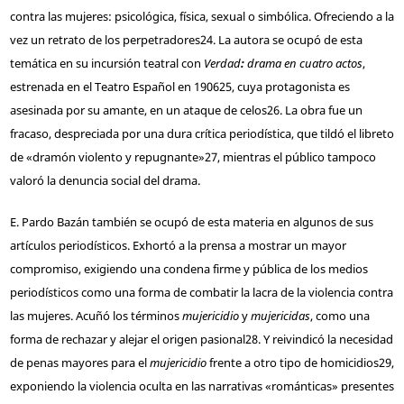
contra las mujeres: psicológica, física, sexual o simbólica. Ofreciendo a la
vez un retrato de los perpetradores
24
. La autora se ocupó de esta
temática en su incursión teatral con
Verdad
:
drama en cuatro actos
,
estrenada en el Teatro Español en 1906
25
, cuya protagonista es
asesinada por su amante, en un ataque de celos
26
. La obra fue un
fracaso, despreciada por una dura crítica periodística, que tildó el libreto
de «dramón violento y repugnante»
27
, mientras el público tampoco
valoró la denuncia social del drama.
E. Pardo Bazán también se ocupó de esta materia en algunos de sus
artículos periodísticos. Exhortó a la prensa a mostrar un mayor
compromiso, exigiendo una condena firme y pública de los medios
periodísticos como una forma de combatir la lacra de la violencia contra
las mujeres. Acuñó los términos
mujericidio
y
mujericidas
, como una
forma de rechazar y alejar el origen pasional
28
. Y reivindicó la necesidad
de penas mayores para el
mujericidio
frente a otro tipo de homicidios
29
,
exponiendo la violencia oculta en las narrativas «románticas» presentes