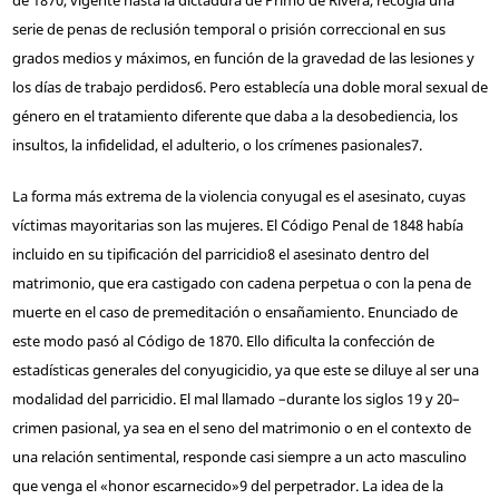
serie de penas de reclusión temporal o prisión correccional en sus
grados medios y máximos, en función de la gravedad de las lesiones y
los días de trabajo perdidos
6
. Pero establecía una doble moral sexual de
género en el tratamiento diferente que daba a la desobediencia, los
insultos, la infidelidad, el adulterio, o los crímenes pasionales
7
.
La forma más extrema de la violencia conyugal es el asesinato, cuyas
víctimas mayoritarias son las mujeres. El Código Penal de 1848 había
incluido en su tipificación del parricidio
8
el asesinato dentro del
matrimonio, que era castigado con cadena perpetua o con la pena de
muerte en el caso de premeditación o ensañamiento. Enunciado de
este modo pasó al Código de 1870. Ello dificulta la confección de
estadísticas generales del conyugicidio, ya que este se diluye al ser una
modalidad del parricidio. El mal llamado –durante los siglos 19 y 20–
crimen pasional, ya sea en el seno del matrimonio o en el contexto de
una relación sentimental, responde casi siempre a un acto masculino
que venga el «honor escarnecido»
9
del perpetrador. La idea de la