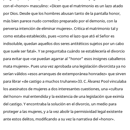
con el «honor» masculino: «Dicen que el matrimonio es un lazo atado
por Dios. Desde que los hombres abusan tanto de la pantalla honor,
más bien parece nudo corredizo preparado por el demonio, con la
perversa intención de eliminar mujeres». Critica el matrimonio tal y
como estaba establecido, pues «como el lazo que ató el Señor es
indisoluble, quedan aquellos dos seres antitéticos sujetos por un cabo
que suele ser fatal». Y se preguntaba cuándo se establecería el divorcio
para evitar que «se puedan agarrar al “honor” esos insignes caballeros
mata mujeres». Pues una vez aprobada una legislación divorcista ya no
serían válidos «esos arranques de extemporánea honradez» que sirven
para librar «de castigo a muchos truhanes»
33
. C. Álvarez Pool vinculaba
los asesinatos de mujeres a dos interesantes cuestiones, una «cultura
del honor» mal entendida y la existencia de una legislación que eximía
del castigo. Y encontraba la solución en el divorcio, un medio para
proteger a las mujeres, y a la vez abolir la permisividad legal existente
ante estos delitos, modificando a su vez la narrativa del «honor».