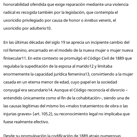
honorabilidad ofendida que exige reparación mediante una violencia
radical es recogida también por la legislación, que contempla el
uxoricidio privilegiado por causa de honor o
in
rebus veneris
, el
uxoricidio por adulterio
10
.
En las últimas décadas del siglo 19 se aprecia un incipiente cambio del
rol femenino, encarnado en el modelo de la nueva mujer o mujer nueva
finisecular
11
. En este contexto se promulgó el Código Civil de 1889 que
regulaba la supeditación de la esposa al marido
12
y limitaba
enormemente la capacidad jurídica femenina
13
, convirtiendo a la mujer
casada en un eterna menor de edad, cuyo papel en la sociedad
conyugal era secundario
14
. Aunque el Código reconocía el divorcio –
entendido únicamente como el fin de la cohabitación–, siendo una de
las causas legítimas del mismo los «malos tratamientos de obra o las
injurias graves» (art. 105.2), su reconocimiento legal no implicaba que
fuese realmente efectivo.
Desde su promulgación la codificación de 1889 atrajo numerosas