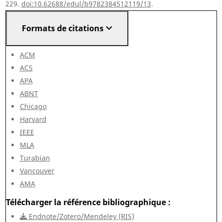
229.
doi:10.62688/edul/b9782384512119/13
.
Formats de citations
ACM
ACS
APA
ABNT
Chicago
Harvard
IEEE
MLA
Turabian
Vancouver
AMA
Télécharger la référence bibliographique
Endnote/Zotero/Mendeley (RIS)