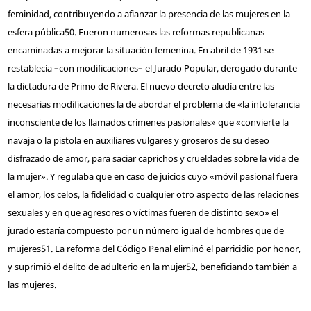
feminidad, contribuyendo a afianzar la presencia de las mujeres en la
esfera pública
50
. Fueron numerosas las reformas republicanas
encaminadas a mejorar la situación femenina. En abril de 1931 se
restablecía –con modificaciones– el Jurado Popular, derogado durante
la dictadura de Primo de Rivera. El nuevo decreto aludía entre las
necesarias modificaciones la de abordar el problema de «la intolerancia
inconsciente de los llamados crímenes pasionales» que «convierte la
navaja o la pistola en auxiliares vulgares y groseros de su deseo
disfrazado de amor, para saciar caprichos y crueldades sobre la vida de
la mujer». Y regulaba que en caso de juicios cuyo «móvil pasional fuera
el amor, los celos, la fidelidad o cualquier otro aspecto de las relaciones
sexuales y en que agresores o víctimas fueren de distinto sexo» el
jurado estaría compuesto por un número igual de hombres que de
mujeres
51
. La reforma del Código Penal eliminó el parricidio por honor,
y suprimió el delito de adulterio en la mujer
52
, beneficiando también a
las mujeres.