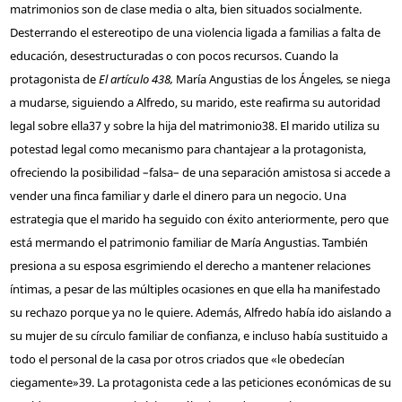
matrimonios son de clase media o alta, bien situados socialmente.
Desterrando el estereotipo de una violencia ligada a familias a falta de
educación, desestructuradas o con pocos recursos. Cuando la
protagonista de
El artículo 438,
María Angustias de los Ángeles
,
se niega
a mudarse, siguiendo a Alfredo, su marido, este reafirma su autoridad
legal sobre ella
37
y sobre la hija del matrimonio
38
. El marido utiliza su
potestad legal como mecanismo para chantajear a la protagonista,
ofreciendo la posibilidad –falsa– de una separación amistosa si accede a
vender una finca familiar y darle el dinero para un negocio. Una
estrategia que el marido ha seguido con éxito anteriormente, pero que
está mermando el patrimonio familiar de María Angustias. También
presiona a su esposa esgrimiendo el derecho a mantener relaciones
íntimas, a pesar de las múltiples ocasiones en que ella ha manifestado
su rechazo porque ya no le quiere. Además, Alfredo había ido aislando a
su mujer de su círculo familiar de confianza, e incluso había sustituido a
todo el personal de la casa por otros criados que «le obedecían
ciegamente»
39
. La protagonista cede a las peticiones económicas de su