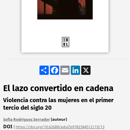
Share
Facebook
Email
LinkedIn
X
El lazo convertido en cadena
Violencia contra las mujeres en el primer
tercio del siglo 20
Sofía Rodríguez Serrador
(auteur)
DOI
https://doi.org/10.62688/edul/b9782384512119/13