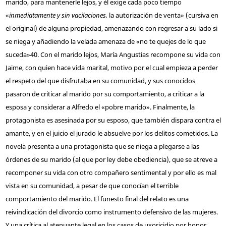
marido, para mantenerle lejos, y él exige cada poco tiempo
«
inmediatamente y sin vacilaciones,
la autorización de venta» (cursiva en
el original) de alguna propiedad, amenazando con regresar a su lado si
se niega y añadiendo la velada amenaza de «no te quejes de lo que
suceda»
40
. Con el marido lejos, María Angustias recompone su vida con
Jaime, con quien hace vida marital, motivo por el cual empieza a perder
el respeto del que disfrutaba en su comunidad, y sus conocidos
pasaron de criticar al marido por su comportamiento, a criticar a la
esposa y considerar a Alfredo el «pobre marido». Finalmente, la
protagonista es asesinada por su esposo, que también dispara contra el
amante, y en el juicio el jurado le absuelve por los delitos cometidos. La
novela presenta a una protagonista que se niega a plegarse a las
órdenes de su marido (al que por ley debe obediencia), que se atreve a
recomponer su vida con otro compañero sentimental y por ello es mal
vista en su comunidad, a pesar de que conocían el terrible
comportamiento del marido. El funesto final del relato es una
reivindicación del divorcio como instrumento defensivo de las mujeres.
Y una crítica al atenuante legal en los casos de uxoricidio por honor