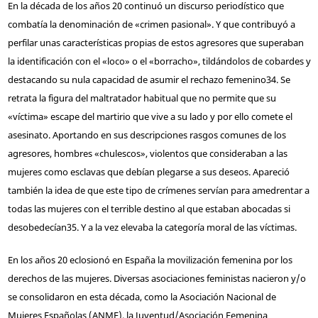
En la década de los años 20 continuó un discurso periodístico que
combatía la denominación de «crimen pasional». Y que contribuyó a
perfilar unas características propias de estos agresores que superaban
la identificación con el «loco» o el «borracho», tildándolos de cobardes y
destacando su nula capacidad de asumir el rechazo femenino
34
. Se
retrata la figura del maltratador habitual que no permite que su
«víctima» escape del martirio que vive a su lado y por ello comete el
asesinato. Aportando en sus descripciones rasgos comunes de los
agresores, hombres «chulescos», violentos que consideraban a las
mujeres como esclavas que debían plegarse a sus deseos. Apareció
también la idea de que este tipo de crímenes servían para amedrentar a
todas las mujeres con el terrible destino al que estaban abocadas si
desobedecían
35
. Y a la vez elevaba la categoría moral de las víctimas.
En los años 20 eclosionó en España la movilización femenina por los
derechos de las mujeres. Diversas asociaciones feministas nacieron y/o
se consolidaron en esta década, como la Asociación Nacional de
Mujeres Españolas (ANME), la Juventud/Asociación Femenina