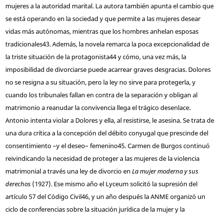
mujeres a la autoridad marital. La autora también apunta el cambio que
se está operando en la sociedad y que permite a las mujeres desear
vidas más autónomas, mientras que los hombres anhelan esposas
tradicionales
43
. Además, la novela remarca la poca excepcionalidad de
la triste situación de la protagonista
44
y cómo, una vez más, la
imposibilidad de divorciarse puede acarrear graves desgracias. Dolores
no se resigna a su situación, pero la ley no sirve para protegerla, y
cuando los tribunales fallan en contra de la separación y obligan al
matrimonio a reanudar la convivencia llega el trágico desenlace.
Antonio intenta violar a Dolores y ella, al resistirse, le asesina. Se trata de
una dura crítica a la concepción del débito conyugal que prescinde del
consentimiento –y el deseo– femenino
45
. Carmen de Burgos continuó
reivindicando la necesidad de proteger a las mujeres de la violencia
matrimonial a través una ley de divorcio en
La mujer moderna y sus
derechos
(1927). Ese mismo año el Lyceum solicitó la supresión del
artículo 57 del Código Civil
46
, y un año después la ANME organizó un
ciclo de conferencias sobre la situación jurídica de la mujer y la