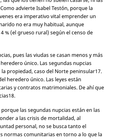
 las que los tienen no suelen casarse, ni las
. Como advierte Isabel Testón, porque la
venes era imperativo vital emprender un
 marido no era muy habitual, aunque
14 % (el grueso rural) según el censo de
pcias, pues las viudas se casan menos y más
 de heredero único. Las segundas nupcias
 la propiedad, caso del Norte peninsular
17
.
el heredero único. Las leyes están
arias y contratos matrimoniales. De ahí que
cias
18
.
n porque las segundas nupcias están en las
der a las crisis de mortalidad, al
luntad personal, no se busca tanto el
as normas comunitarias en torno a lo que la