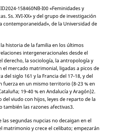
 PID2024-158460NB-I00 «Feminidades y
as. Ss. XVI-XX» y del grupo de investigación
la contemporaneidad», de la Universidad de
 historia de la familia en los últimos
 relaciones intergeneracionales desde el
l derecho, la sociología, la antropología y
 el mercado matrimonial, ligadas a picos de
a del siglo 16
1
y la Francia del 17‑18, y del
on fuerza en un mismo territorio (8‑23 % en
Cataluña; 19‑40 % en Andalucía y Aragón)
2
.
del viudo con hijos, leyes de reparto de la
no también las razones afectivas
3
.
ue las segundas nupcias no decaigan en el
 el matrimonio y crece el celibato; empezarán