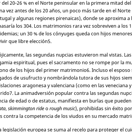
r del 20‑26 % en el Norte peninsular en la primera mitad del
na vez antes de los 20 años, un poco más tarde en el Norte p
tugal y algunas regiones pirenaicas), donde se aproxima a 
asaría los 30
4
. Los matrimonios rara vez sobreviven a los 1
idemias; un 30 % de los cónyuges queda con hijos menores
ivir que libre elección
5
.
jicamente, las segundas nupcias estuvieron mal vistas. Las d
gamia espiritual, pues el sacramento no se rompe por la mue
no de los hijos del primer matrimonio
6
. Incluso el esposo
gados de usufructo y nombrándola tutora de sus hijos sie
gislaciones aragonesa y valenciana (como en las veneciana y
rido
7
. La animadversión popular contra las segundas nupc
ncia de edad o de estatus, manifiesta en burlas que pueden
ata
,
skimmington ride
o
rough music
), prohibidas sin éxito p
s contra la competencia de los viudos en su mercado matr
ja legislación europea se suma al recelo para proteger el cui