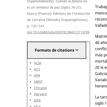
hispanohablantes: Cuando la familia no
Trabaj
es un remanso de paz (siglos 16-21)
.
mascul
Nancy (France): Éditions de l’Université
recono
de Lorraine (Mondes hispanophones),
Vallado
p. 125–141.
doi:10.62688/edul/b9782384512119/09
Matrim
.
40 año
confli
Formats de citations
más po
mortal
ACM
20 % e
ACS
Galici
APA
Variab
ABNT
herenc
Chicago
Harvard
La tar
IEEE
siglo 
MLA