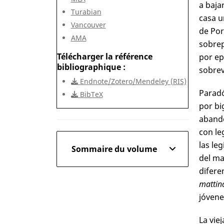
a baja
Turabian
casa u
Vancouver
de Por
AMA
sobrep
Télécharger la référence
por ep
bibliographique
sobrev
Endnote/Zotero/Mendeley (RIS)
Paradó
BibTeX
por bi
abando
con le
las le
Sommaire du volume
del ma
difere
mattin
jóvene
La vie