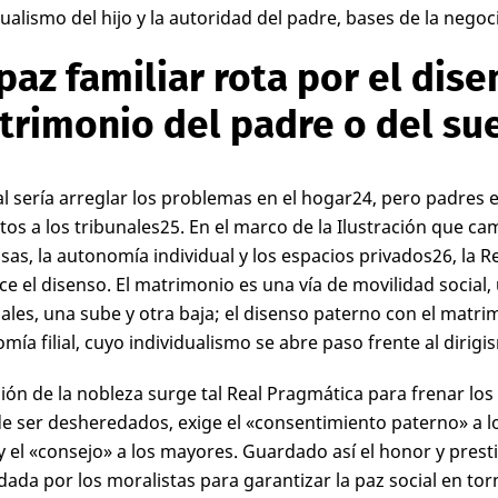
dualismo del hijo y la autoridad del padre, bases de la negoci
paz familiar rota por el disen
trimonio del padre o del su
al sería arreglar los problemas en el hogar
24
, pero padres e
tos a los tribunales
25
. En el marco de la Ilustración que ca
as, la autonomía individual y los espacios privados
26
, la 
ce el disenso. El matrimonio es una vía de movilidad social, 
ales, una sube y otra baja; el disenso paterno con el matrim
mía filial, cuyo individualismo se abre paso frente al dirigis
ción de la nobleza surge tal Real Pragmática para frenar lo
e ser desheredados, exige el «consentimiento paterno» a 
 y el «consejo» a los mayores. Guardado así el honor y presti
dada por los moralistas para garantizar la paz social en tor