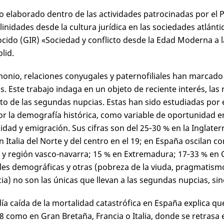
o elaborado dentro de las actividades patrocinadas por el
inidades desde la cultura jurídica en las sociedades atlántic
cido (GIR) «Sociedad y conflicto desde la Edad Moderna a 
lid.
onio, relaciones conyugales y paternofiliales han marcado la
s. Este trabajo indaga en un objeto de reciente interés, las
cto de las segundas nupcias. Estas han sido estudiadas por e
r la demografía histórica, como variable de oportunidad en
idad y emigración. Sus cifras son del 25‑30 % en la Inglaterr
n Italia del Norte y del centro en el 19; en España oscilan c
a y región vasco-navarra; 15 % en Extremadura; 17‑33 % en 
les demográficas y otras (pobreza de la viuda, pragmatismo 
ia) no son las únicas que llevan a las segundas nupcias, si
día caída de la mortalidad catastrófica en España explica q
18 como en Gran Bretaña, Francia o Italia, donde se retrasa