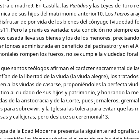
stra o madre
9
. En Castilla, las
Partidas
y las Leyes de Toro re
ica de sus hijos del matrimonio anterior
10
. Los
Fueros
arag
disfrutar de por vida de los bienes del cónyuge (viudedad f
as
11
. Pero la praxis es variada: esta condición no siempre es
jos casada lleva sus bienes y los de los menores, precisando
entonces administrada en beneficio del padrastro; y en el 
oniales rompen los fueros, no se cumple la viudedad foral
 que santos teólogos afirman el carácter sacramental de la
ían de la libertad de la viuda (la viuda alegre), los tratados
en a las viudas de casarse, proponiéndoles la perfecta viude
ico al cuidado de sus hijos y patrimonio, y honrando la m
udas de la aristocracia y de la Corte, pues jornaleros, grem
s para sobrevivir, y la Iglesia las tolera para evitar que la
sas y callejeras, pero desluce su ceremonial
13
.
opa de la Edad Moderna presenta la siguiente radiografía: si