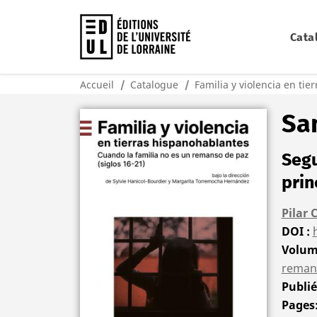
Cata
Accueil
Catalogue
Familia y violencia en ti
Sa
Segu
prin
Pilar 
DOI
Volu
remans
Publi
Pages