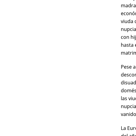
madra
económ
viuda 
nupci
con hi
hasta 
matrim
Pese a
desconf
disuad
domést
las vi
nupcia
vanido
La Eur