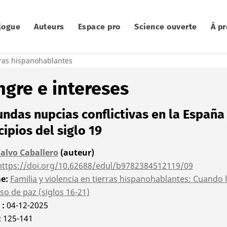
logue
Auteurs
Espace pro
Science ouverte
À p
erras hispanohablantes
ngre e intereses
ndas nupcias conflictivas en la España
cipios del siglo 19
Calvo Caballero
(auteur)
https://doi.org/10.62688/edul/b9782384512119/09
me
Familia y violencia en tierras hispanohablantes: Cuando l
o de paz (siglos 16-21)
é
04-12-2025
125-141