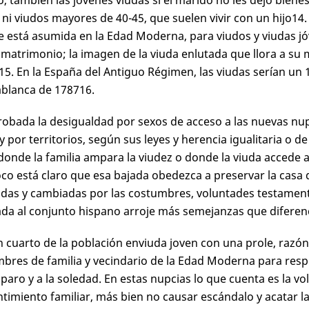
o, también las jóvenes viudas si el marido no les dejó bienes;
 ni viudos mayores de 40-45, que suelen vivir con un hijo
14
 está asumida en la Edad Moderna, para viudos y viudas jó
matrimonio; la imagen de la viuda enlutada que llora a su
15
. En la España del Antiguo Régimen, las viudas serían un 
ablanca de 1787
16
.
robada la desigualdad por sexos de acceso a las nuevas nu
 y por territorios, según sus leyes y herencia igualitaria o
donde la familia ampara la viudez o donde la viuda accede a
o está claro que esa bajada obedezca a preservar la casa d
das y cambiadas por las costumbres, voluntades testament
ada al conjunto hispano arroje más semejanzas que diferen
n cuarto de la población enviuda joven con una prole, razó
bres de familia y vecindario de la Edad Moderna para respon
aro y a la soledad. En estas nupcias lo que cuenta es la vo
timiento familiar, más bien no causar escándalo y acatar l