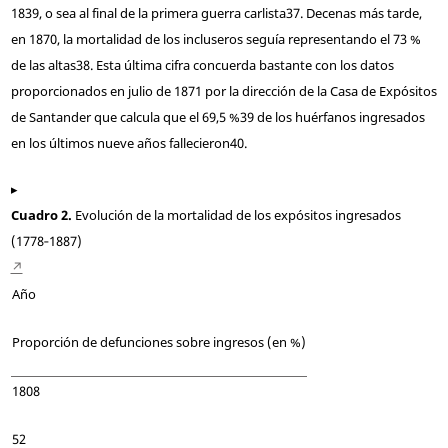
1839, o sea al final de la primera guerra carlista
37
. Decenas más tarde,
en 1870, la mortalidad de los incluseros seguía representando el 73 %
de las altas
38
. Esta última cifra concuerda bastante con los datos
proporcionados en julio de 1871 por la dirección de la Casa de Expósitos
de Santander que calcula que el 69,5 %
39
de los huérfanos ingresados
en los últimos nueve años fallecieron
40
.
▸
Cuadro 2.
Evolución de la mortalidad de los expósitos ingresados
(1778‑1887)
↗
Año
Proporción de defunciones sobre ingresos (en %)
1808
52