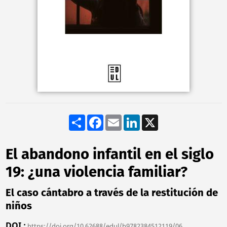
Share
Facebook
Email
LinkedIn
X
El abandono infantil en el siglo
19: ¿una violencia familiar?
El caso cántabro a través de la restitución de
niños
DOI
https://doi.org/10.62688/edul/b9782384512119/06