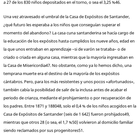
a 27 de los 830 niños depositados en el torno, o sea el 3,25 %
46
.
Una vez atravesado el umbral de la Casa de Expósitos de Santander,
¿qué futuro les esperaba a los niños que conseguían superar el
momento del abandono? La casa cuna santanderina se hacía cargo de
la educación de los expósitos hasta cumplidos los nueve años, edad en
la que unos entraban en aprendizaje –si de varón se trataba– o de
criado o criada en alguna casa, mientras que la mayoría ingresaban en
la Casa de Misericordia
47
. No obstante, como ya lo hemos dicho, una
temprana muerte era el destino de la mayoría de los expósitos
cántabros. Pero, para los más resistentes y unos pocos «afortunados»,
también cabía la posibilidad de salir de la inclusa antes de acabar el
periodo de crianza, mediante el prohijamiento o por recuperación de
los padres. Entre 1871 y 1880
48
, solo el 0,4 % de los niños acogidos en la
Casa de Expósitos de Santander (seis de 1 642) fueron prohijados
49
,
mientras que otros 28 (o sea, el 1,7 %
50
) volvieron al domicilio familiar
siendo reclamados por sus progenitores
51
.