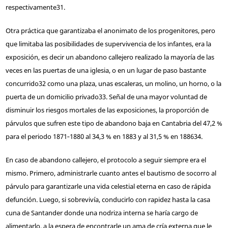
respectivamente
31
.
Otra práctica que garantizaba el anonimato de los progenitores, pero
que limitaba las posibilidades de supervivencia de los infantes, era la
exposición, es decir un abandono callejero realizado la mayoría de las
veces en las puertas de una iglesia, o en un lugar de paso bastante
concurrido
32
como una plaza, unas escaleras, un molino, un horno, o la
puerta de un domicilio privado
33
. Señal de una mayor voluntad de
disminuir los riesgos mortales de las exposiciones, la proporción de
párvulos que sufren este tipo de abandono baja en Cantabria del 47,2 %
para el periodo 1871‑1880 al 34,3 % en 1883 y al 31,5 % en 1886
34
.
En caso de abandono callejero, el protocolo a seguir siempre era el
mismo. Primero, administrarle cuanto antes el bautismo de socorro al
párvulo para garantizarle una vida celestial eterna en caso de rápida
defunción. Luego, si sobrevivía, conducirlo con rapidez hasta la casa
cuna de Santander donde una nodriza interna se haría cargo de
alimentarlo, a la espera de encontrarle un ama de cría externa que le