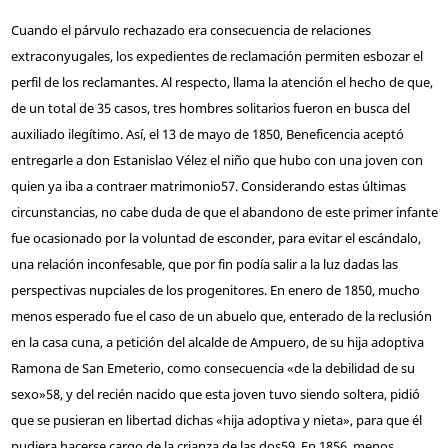
Cuando el párvulo rechazado era consecuencia de relaciones
extraconyugales, los expedientes de reclamación permiten esbozar el
perfil de los reclamantes. Al respecto, llama la atención el hecho de que,
de un total de 35 casos, tres hombres solitarios fueron en busca del
auxiliado ilegítimo. Así, el 13 de mayo de 1850, Beneficencia aceptó
entregarle a don Estanislao Vélez el niño que hubo con una joven con
quien ya iba a contraer matrimonio
57
. Considerando estas últimas
circunstancias, no cabe duda de que el abandono de este primer infante
fue ocasionado por la voluntad de esconder, para evitar el escándalo,
una relación inconfesable, que por fin podía salir a la luz dadas las
perspectivas nupciales de los progenitores. En enero de 1850, mucho
menos esperado fue el caso de un abuelo que, enterado de la reclusión
en la casa cuna, a petición del alcalde de Ampuero, de su hija adoptiva
Ramona de San Emeterio, como consecuencia «de la debilidad de su
sexo»
58
, y del recién nacido que esta joven tuvo siendo soltera, pidió
que se pusieran en libertad dichas «hija adoptiva y nieta», para que él
pudiera hacerse cargo de la crianza de las dos
59
. En 1856, menos