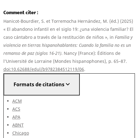
Comment citer
Hanicot-Bourdier, S. et Torremocha Hernández, M. (éd.) (2025)
« El abandono infantil en el siglo 19: ¿una violencia familiar? El
caso cántabro a través de la restitución de niños », in
Familia y
violencia en tierras hispanohablantes: Cuando la familia no es un
remanso de paz (siglos 16-21)
. Nancy (France): Éditions de
l’Université de Lorraine (Mondes hispanophones), p. 65–87.
doi:10.62688/edul/b9782384512119/06
.
Formats de citations
ACM
ACS
APA
ABNT
Chicago