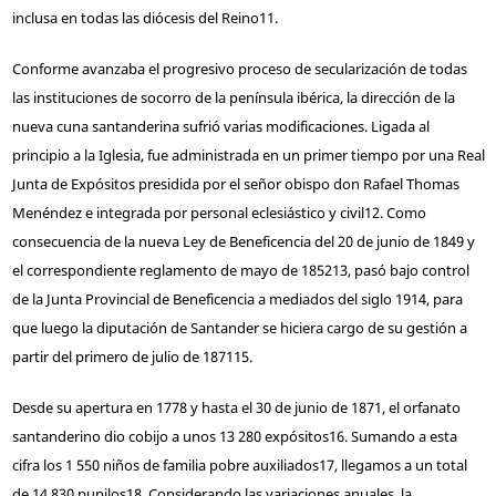
inclusa en todas las diócesis del Reino
11
.
Conforme avanzaba el progresivo proceso de secularización de todas
las instituciones de socorro de la península ibérica, la dirección de la
nueva cuna santanderina sufrió varias modificaciones. Ligada al
principio a la Iglesia, fue administrada en un primer tiempo por una Real
Junta de Expósitos presidida por el señor obispo don Rafael Thomas
Menéndez e integrada por personal eclesiástico y civil
12
. Como
consecuencia de la nueva Ley de Beneficencia del 20 de junio de 1849 y
el correspondiente reglamento de mayo de 1852
13
, pasó bajo control
de la Junta Provincial de Beneficencia a mediados del siglo 19
14
, para
que luego la diputación de Santander se hiciera cargo de su gestión a
partir del primero de julio de 1871
15
.
Desde su apertura en 1778 y hasta el 30 de junio de 1871, el orfanato
santanderino dio cobijo a unos 13 280 expósitos
16
. Sumando a esta
cifra los 1 550 niños de familia pobre auxiliados
17
, llegamos a un total
de 14 830 pupilos
18
. Considerando las variaciones anuales, la