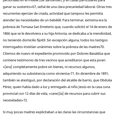
ganar su sustento»
67
, señal de una clara precariedad laboral. Otras tres
recurrentes ejercían de criada, actividad que tampoco les permitía
atender las necesidades de un bebé
68
. Para terminar, extrema era la
pobreza de Tomasa San Emeterio que, cuando solicitó el 14 de enero de
1866 que se le devolviera a su hija Antonia, se dedicaba a la mendicidad,
no teniendo domicilio fijo
69
. Sin excepción alguna, todos los testigos
interrogados insistían unánimes sobre la pobreza de las madres
70
.
Citemos de nuevo el expediente promovido por Dolores Basaldúa que
contiene testimonio de tres vecinos que acreditaron que esta joven
«[era] completamente pobre sin bienes, ni recursos algunos,
adquiriendo su subsistencia como sirvienta»
71
. En diciembre de 1891,
también se atestiguó, por declaración del alcalde de barrio, que Obdulia
Pérez, quien había dado a luz y entregado al niño Jesús en la casa cuna
provincial con 12 días de vida, «carec[ía] de recursos para cubrir sus
necesidades»
72
.
Si muy pocas madres explicitaban a las claras las circunstancias que