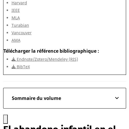
Harvard
IEEE
MLA
Turabian
Vancouver
AMA
Télécharger la référence bibliographique
Endnote/Zotero/Mendeley (RIS)
BibTeX
Sommaire du volume