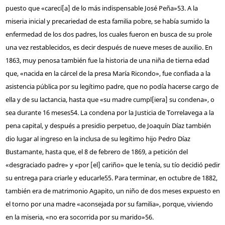
puesto que «carecí[a] de lo más indispensable José Peña»
53
. A la
miseria inicial y precariedad de esta familia pobre, se había sumido la
enfermedad de los dos padres, los cuales fueron en busca de su prole
una vez restablecidos, es decir después de nueve meses de auxilio. En
1863, muy penosa también fue la historia de una niña de tierna edad
que, «nacida en la cárcel de la presa María Ricondo», fue confiada a la
asistencia pública por su legítimo padre, que no podía hacerse cargo de
ella y de su lactancia, hasta que «su madre cumpl[iera] su condena», o
sea durante 16 meses
54
. La condena por la Justicia de Torrelavega a la
pena capital, y después a presidio perpetuo, de Joaquín Díaz también
dio lugar al ingreso en la inclusa de su legítimo hijo Pedro Díaz
Bustamante, hasta que, el 8 de febrero de 1869, a petición del
«desgraciado padre» y «por [el] cariño» que le tenía, su tío decidió pedir
su entrega para criarle y educarle
55
. Para terminar, en octubre de 1882,
también era de matrimonio Agapito, un niño de dos meses expuesto en
el torno por una madre «aconsejada por su familia», porque, viviendo
en la miseria, «no era socorrida por su marido»
56
.