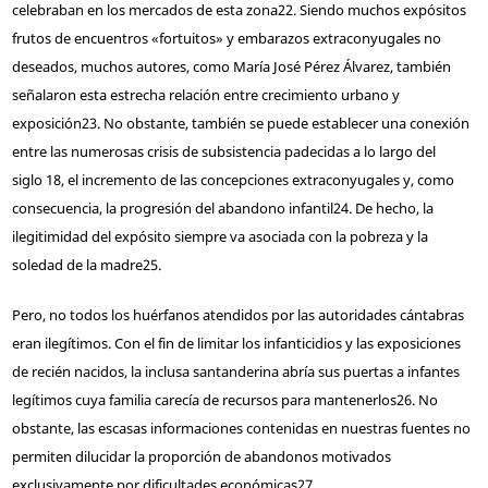
celebraban en los mercados de esta zona
22
. Siendo muchos expósitos
frutos de encuentros «fortuitos» y embarazos extraconyugales no
deseados, muchos autores, como María José Pérez Álvarez, también
señalaron esta estrecha relación entre crecimiento urbano y
exposición
23
. No obstante, también se puede establecer una conexión
entre las numerosas crisis de subsistencia padecidas a lo largo del
siglo 18, el incremento de las concepciones extraconyugales y, como
consecuencia, la progresión del abandono infantil
24
. De hecho, la
ilegitimidad del expósito siempre va asociada con la pobreza y la
soledad de la madre
25
.
Pero, no todos los huérfanos atendidos por las autoridades cántabras
eran ilegítimos. Con el fin de limitar los infanticidios y las exposiciones
de recién nacidos, la inclusa santanderina abría sus puertas a infantes
legítimos cuya familia carecía de recursos para mantenerlos
26
. No
obstante, las escasas informaciones contenidas en nuestras fuentes no
permiten dilucidar la proporción de abandonos motivados
exclusivamente por dificultades económicas
27
.