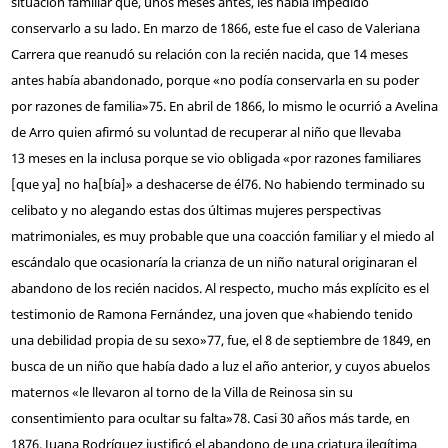
situación familiar que, unos meses antes, les había impedido
conservarlo a su lado. En marzo de 1866, este fue el caso de Valeriana
Carrera que reanudó su relación con la recién nacida, que 14 meses
antes había abandonado, porque «no podía conservarla en su poder
por razones de familia»
75
. En abril de 1866, lo mismo le ocurrió a Avelina
de Arro quien afirmó su voluntad de recuperar al niño que llevaba
13 meses en la inclusa porque se vio obligada «por razones familiares
[que ya] no ha[bía]» a deshacerse de él
76
. No habiendo terminado su
celibato y no alegando estas dos últimas mujeres perspectivas
matrimoniales, es muy probable que una coacción familiar y el miedo al
escándalo que ocasionaría la crianza de un niño natural originaran el
abandono de los recién nacidos. Al respecto, mucho más explícito es el
testimonio de Ramona Fernández, una joven que «habiendo tenido
una debilidad propia de su sexo»
77
, fue, el 8 de septiembre de 1849, en
busca de un niño que había dado a luz el año anterior, y cuyos abuelos
maternos «le llevaron al torno de la Villa de Reinosa sin su
consentimiento para ocultar su falta»
78
. Casi 30 años más tarde, en
1876, Juana Rodríguez justificó el abandono de una criatura ilegítima