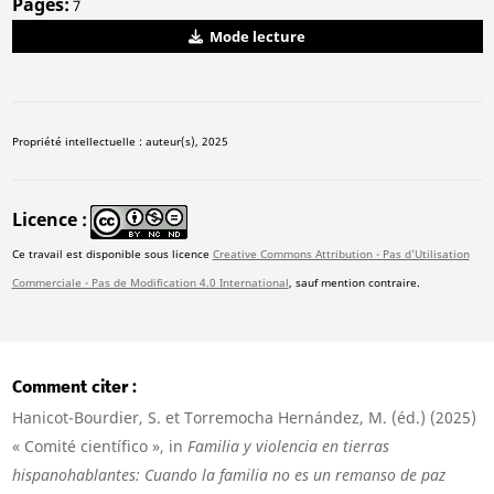
Pages
7
Mode lecture
Propriété intellectuelle : auteur(s), 2025
Licence
Ce travail est disponible sous licence
Creative Commons Attribution - Pas d'Utilisation
Commerciale - Pas de Modification 4.0 International
, sauf mention contraire.
Comment citer
Hanicot-Bourdier, S. et Torremocha Hernández, M. (éd.) (2025)
« Comité científico », in
Familia y violencia en tierras
hispanohablantes: Cuando la familia no es un remanso de paz