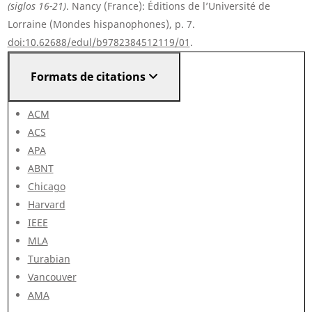
(siglos 16-21)
. Nancy (France): Éditions de l’Université de
Lorraine (Mondes hispanophones), p. 7.
doi:10.62688/edul/b9782384512119/01
.
Formats de citations
ACM
ACS
APA
ABNT
Chicago
Harvard
IEEE
MLA
Turabian
Vancouver
AMA