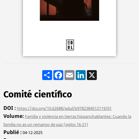
Share
Facebook
Email
LinkedIn
X
Comité científico
DOI
https://doi.org/10.62688/edul/b9782384512119/01
Volume
Familia y violencia en tierras hispanohablantes: Cuando la
familia no es un remanso de paz (siglos 16-21)
Publié
04-12-2025