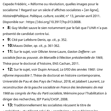
Cepede
Frédéric, « Réforme ou révolution, quelles images pour le
socialisme ? Regard sur un siècle d’affiches socialistes » [en ligne],
Histoire@Politique. Politique, culture, société
, n° 13, janvier-avril 2011.
Disponible sur : https://doi.org/10.3917/hp.013.0008.
8
Guy Mollet sauve le sien notamment par le fait que l’UNR n’a pas
présenté de candidat contre lui.
9
Cité par
Lefebvre
Denis,
op. cit.
, p. 352.
10
Mauss
Didier,
op. cit
., p. 361-362.
11
Sur le sujet, voir
Ollivier
Anne-Laure,
Gaston Defferre : un
socialiste face au pouvoir, de Marseille à l’élection présidentielle de 1969
,
Thèse pour le doctorat d’histoire, ENS Cachan, 2011.
12
Sur le sujet, voir
Dupin
Arnaud,
La SFIO des années 1960 : Une
réforme impossible ?
, Thèse de doctorat en histoire contemporaine,
Université de Pau et des Pays de l’Adour, 2018, et
Jalabert
Laurent,
La
reconstruction de la gauche socialiste en France des lendemains de mai
1968 au congrès de Pau du Parti socialiste
, Mémoire pour l’habilitation à
diriger des recherches, IEP Paris/CHSP, 2008.
13
Traditionnellement les socialistes récusent le titre de