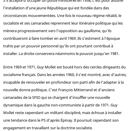
S’il accepte d’occuper un poste ministériel en 1958, c’est pour assurer
l’installation d’une jeune République qui est fondée dans des
circonstances mouvementées. Une fois le nouveau régime rétabli, le
socialiste et ses camarades reprennent leur itinéraire politique qui les
mènera progressivement vers l’opposition au gaullisme, qu’ils
contribueront à faire tomber en avril 1969. Ils s’estiment à l’époque
trahis par un pouvoir personnel qu’ils ont pourtant contribué à
installer. La droite conservera néanmoins le pouvoir jusqu’en 1981.
Entre 1969 et 1971, Guy Mollet est bouté hors des cercles dirigeants du
socialisme français. Dans les années 1960, il s’est montré, avec d’autres,
incapable de renouveler en profondeur son parti afin de l’adapter à la
nouvelle donne politique. C’est François Mitterrand et d’anciens
camarades de la SFIO qui se chargent d’insuffler une nouvelle
dynamique dans la gauche non-communiste à partir de 1971. Guy
Mollet reste cependant un militant discipliné, mais échoue à installer
une tendance dans le PS d’après Épinay. Il poursuit cependant son
engagement en travaillant sur la doctrine socialiste.