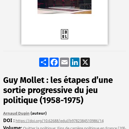
Share
Facebook
Email
LinkedIn
X
Guy Mollet : les étapes d’une
sortie progressive du jeu
politique (1958-1975)
Arnaud Dupin
(auteur)
DOI
https://doi.org/10.62688/edul/b9782384510986/14
Volume
e
Quitter la politique: Fins de carrière politique en France (20
-