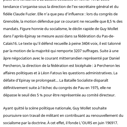
tendance s’organise sous la direction de l’ex-secrétaire général et du
fidèle Claude Fuzier. Elle n’a que peu d’influence : lors du congrès de
Grenoble, la motion défendue par ce courant ne recueille que 8,5 % des
mandats. Figure honnie du socialisme, le déclin rapide de Guy Mollet
dans l’après-Epinay se mesure aussi dans sa fédération du Pas-de-
Calais
16
. Le texte qu’il défend recueille à peine 3404 voix, il est talonné
par la motion de la majorité qui remporte 3207 suffrages. Suite à une
âpre négociation avec le courant mitterrandien représenté par Daniel
Percheron, la direction de la fédération est bicéphale : à Percheron les
affaires politiques et à Léon Fatous les questions administratives. La
défaite d’Epinay se prolongeait… La Bataille Socialiste disparaît
définitivement suite à l’échec du congrès de Pau en 1975, elle ne
dépasse le seuil des 5 % pour être représentée au comité directeur.
Ayant quitté la scène politique nationale, Guy Mollet souhaite
poursuivre son travail de militant en contribuant au renouvellement du
socialisme par la doctrine. À cet effet, il fonde L’OURS en juin 1969
17
.