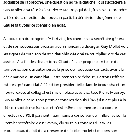
socialiste se rapproche, une question agite la gauche : qui succédera à
Guy Mollet à sa tête ? C’est Pierre Mauroy qui doit, à ses yeux, prendre
la tête de la direction du nouveau parti. La démission du général de
Gaulle fait voler ce scénario en éclat.
À l’occasion du congrès d’Alfortville, les chemins du secrétaire général
et de son successeur pressenti commencent à diverger. Guy Mollet voit
les signes de trahison de son dauphin désigné se multiplier lors de ces
assises. À la fin des discussions, Claude Fuzier propose un texte de
temporisation qui autoriserait la prise de nouveaux contacts avant la
désignation d’un candidat. Cette manœuvre échoue. Gaston Defferre
est désigné candidat à l’élection présidentielle dans le brouhaha et un
nouvel exécutif collégial est mis en place avec à sa tête Pierre Mauroy.
Guy Mollet a perdu son premier congrès depuis 1946 ! Il n’est plus à la
tête du socialisme français et n’est même pas membre du comité
directeur du PS. Il parvient néanmoins à conserver de l’influence sur le
Premier secrétaire Alain Savary, élu suite au congrès d’Issy-les-
Moulineaux, du fait de la présence de fidèles mollétistes dans son