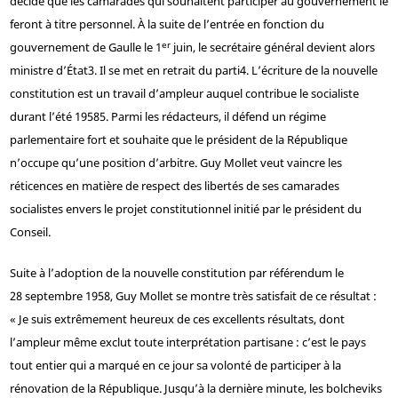
décidé que les camarades qui souhaitent participer au gouvernement le
feront à titre personnel. À la suite de l’entrée en fonction du
er
gouvernement de Gaulle le 1
juin, le secrétaire général devient alors
ministre d’État
3
. Il se met en retrait du parti
4
. L’écriture de la nouvelle
constitution est un travail d’ampleur auquel contribue le socialiste
durant l’été 1958
5
. Parmi les rédacteurs, il défend un régime
parlementaire fort et souhaite que le président de la République
n’occupe qu’une position d’arbitre. Guy Mollet veut vaincre les
réticences en matière de respect des libertés de ses camarades
socialistes envers le projet constitutionnel initié par le président du
Conseil.
Suite à l’adoption de la nouvelle constitution par référendum le
28 septembre 1958, Guy Mollet se montre très satisfait de ce résultat :
« Je suis extrêmement heureux de ces excellents résultats, dont
l’ampleur même exclut toute interprétation partisane : c’est le pays
tout entier qui a marqué en ce jour sa volonté de participer à la
rénovation de la République. Jusqu’à la dernière minute, les bolcheviks