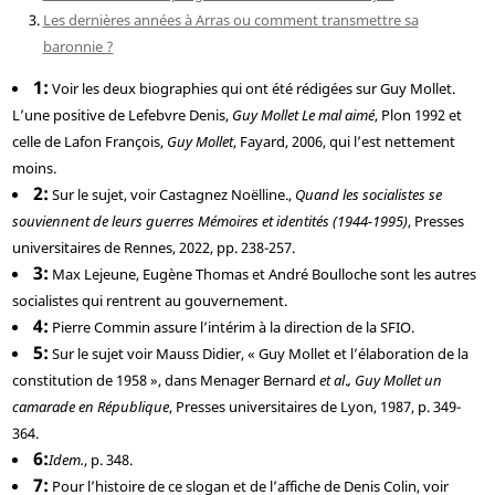
Les dernières années à Arras ou comment transmettre sa
baronnie ?
1
Voir les deux biographies qui ont été rédigées sur Guy Mollet.
L’une positive de
Lefebvre
Denis,
Guy Mollet Le mal aimé
, Plon 1992 et
celle de
Lafon
François,
Guy Mollet
, Fayard, 2006, qui l’est nettement
moins.
2
Sur le sujet, voir
Castagnez
Noëlline.,
Quand les socialistes se
souviennent de leurs guerres Mémoires et identités (1944-1995)
, Presses
universitaires de Rennes, 2022, pp. 238-257.
3
Max Lejeune, Eugène Thomas et André Boulloche sont les autres
socialistes qui rentrent au gouvernement.
4
Pierre Commin assure l’intérim à la direction de la SFIO.
5
Sur le sujet voir
Mauss
Didier, « Guy Mollet et l’élaboration de la
constitution de 1958 », dans
Menager
Bernard
et al
.
, Guy Mollet un
camarade en République
, Presses universitaires de Lyon, 1987, p. 349-
364.
6
Idem.
, p. 348.
7
Pour l’histoire de ce slogan et de l’affiche de Denis Colin, voir