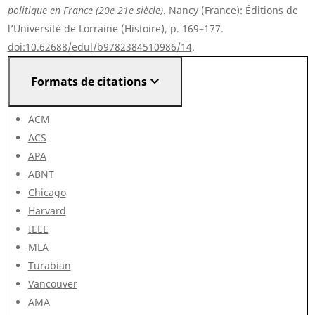
politique en France (20e-21e siècle)
. Nancy (France): Éditions de
l’Université de Lorraine (Histoire), p. 169–177.
doi:10.62688/edul/b9782384510986/14
.
Formats de citations
ACM
ACS
APA
ABNT
Chicago
Harvard
IEEE
MLA
Turabian
Vancouver
AMA