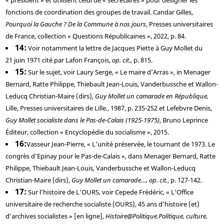
« président » et utilisent celui de « secrétaires » pour désigner les
fonctions de coordination des groupes de travail.
Candar
Gilles,
Pourquoi la Gauche ? De la Commune à nos jours
, Presses universitaires
de France, collection « Questions Républicaines », 2022, p. 84.
14
Voir notamment la lettre de Jacques Piette à Guy Mollet du
21 juin 1971 cité par
Lafon
François,
op. cit
., p. 815.
15
Sur le sujet, voir
Laury
Serge, « Le maire d’Arras », in
Menager
Bernard,
Ratte
Philippe,
Thiebault
Jean-Louis,
Vanderbussche
et
Wallon
-
Leducq
Christian-Maire (dirs),
Guy Mollet un camarade en République,
Lille, Presses universitaires de Lille
.
, 1987, p. 235-252 et
Lefebvre
Denis,
Guy Mollet socialiste dans le Pas-de-Calais (1925-1975)
, Bruno Leprince
Éditeur, collection « Encyclopédie du socialisme », 2015.
16
Vasseur
Jean-Pierre, « L’unité préservée, le tournant de 1973. Le
congrès d’Epinay pour le Pas-de-Calais », dans
Menager
Bernard,
Ratte
Philippe,
Thiebault
Jean-Louis,
Vanderbussche
et
Wallon
-
Leducq
Christian-Maire (dirs),
Guy Mollet un camarade…, op. cit.
, p. 127-142.
17
Sur l’histoire de L’OURS, voir
Cepede
Frédéric, « L’Office
universitaire de recherche socialiste (OURS), 45 ans d’histoire (et)
d’archives socialistes » [en ligne],
Histoire@Politique.
Politique, culture,