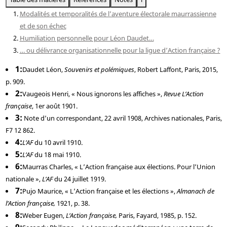
Modalités et temporalités de l’aventure électorale maurrassienne
et de son échec
Humiliation personnelle pour Léon Daudet…
… ou délivrance organisationnelle pour la ligue d’Action française ?
1
Daudet
Léon,
Souvenirs et polémiques
, Robert Laffont, Paris, 2015,
p. 909.
2
Vaugeois
Henri, « Nous ignorons les affiches »,
Revue L’Action
française
, 1er août 1901.
3
Note d’un correspondant, 22 avril 1908, Archives nationales, Paris,
F7 12 862.
4
L’AF
du 10 avril 1910.
5
L’AF
du 18 mai 1910.
6
Maurras
Charles, « L’Action française aux élections. Pour l’Union
nationale »,
L’AF
du 24 juillet 1919.
7
Pujo
Maurice, « L’Action française et les élections »,
Almanach de
l’Action française,
1921, p. 38.
8
Weber
Eugen,
L’Action française,
Paris, Fayard, 1985, p. 152.