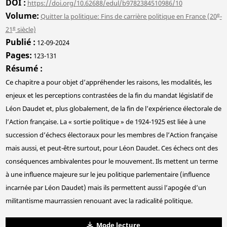
DOI
https://doi.org/10.62688/edul/b9782384510986/10
Volume
e
Quitter la politique: Fins de carrière politique en France (20
-
e
21
siècle)
Publié
12-09-2024
Pages
123-131
Résumé
Ce chapitre a pour objet d’appréhender les raisons, les modalités, les
enjeux et les perceptions contrastées de la fin du mandat législatif de
Léon Daudet et, plus globalement, de la fin de l’expérience électorale de
l’Action française. La « sortie politique » de 1924-1925 est liée à une
succession d’échecs électoraux pour les membres de l’Action française
mais aussi, et peut-être surtout, pour Léon Daudet. Ces échecs ont des
conséquences ambivalentes pour le mouvement. Ils mettent un terme
à une influence majeure sur le jeu politique parlementaire (influence
incarnée par Léon Daudet) mais ils permettent aussi l’apogée d’un
militantisme maurrassien renouant avec la radicalité politique.
Mode lecture