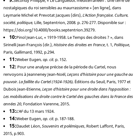
9
Secondy
Philippe, «
Le Languedoc méditerranéen : une terre de
nostalgiques du roi sensibles au maurrassisme » [en ligne], dans
Leymarie
Michel et
Prevotat
Jacques (dirs),
L’Action française. Culture,
société, politique,
Lille, Septentrion, 2008
.
p. 276-277. Disponible sur :
https://doi.org/10.4000/books.septentrion.39279.
10
Pinol
Jean-Luc, « 1919-1958. Le Temps des droites ? », dans
Sirinelli
Jean-François (dir.),
Histoire des droites en France
, t. 1,
Politique
,
Paris, Gallimard, 1992, p.294.
11
Weber
Eugen
, op. cit
. p. 152.
12
Pour une analyse précise de la période du Cartel, nous
renvoyons à
Jeanneney
Jean-Noël,
Leçons d’histoire pour une gauche au
pouvoir. La faillite du Cartel (1924-1926),
Éditions du Seuil, Paris, 1977 et
Dubois
Jean-Etienne,
Leçon d’histoire pour une droite dans l’opposition :
Les mobilisations de droite contre le Cartel des gauches dans la France des
années 20
, Fondation Varenne, 2015.
13
L’AF
du 13 mars 1924.
14
Weber
Eugen,
op. cit
. p. 187-188.
15
Daudet
Léon,
Souvenirs et polémiques
, Robert Laffont, Paris,
2015, p.903.