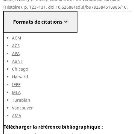
(Histoire), p. 123–131.
doi:10.62688/edul/b9782384510986/10
.
Formats de citations
ACM
ACS
APA
ABNT
Chicago
Harvard
IEEE
MLA
Turabian
Vancouver
AMA
Télécharger la référence bibliographique