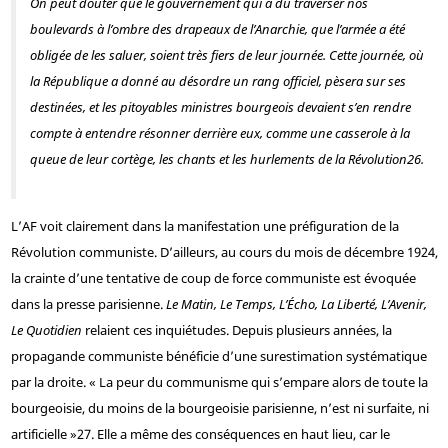
On peut douter que le gouvernement qui a dû traverser nos
boulevards à l’ombre des drapeaux de l’Anarchie, que l’armée a été
obligée de les saluer, soient très fiers de leur journée. Cette journée, où
la République a donné au désordre un rang officiel, pèsera sur ses
destinées, et les pitoyables ministres bourgeois devaient s’en rendre
compte à entendre résonner derrière eux, comme une casserole à la
queue de leur cortège, les chants et les hurlements de la Révolution
26
.
L’AF voit clairement dans la manifestation une préfiguration de la
Révolution communiste. D’ailleurs, au cours du mois de décembre 1924,
la crainte d’une tentative de coup de force communiste est évoquée
dans la presse parisienne.
Le Matin, Le Temps, L’Écho, La Liberté, L’Avenir,
Le Quotidien
relaient ces inquiétudes. Depuis plusieurs années, la
propagande communiste bénéficie d’une surestimation systématique
par la droite. « La peur du communisme qui s’empare alors de toute la
bourgeoisie, du moins de la bourgeoisie parisienne, n’est ni surfaite, ni
artificielle »
27
. Elle a même des conséquences en haut lieu, car le