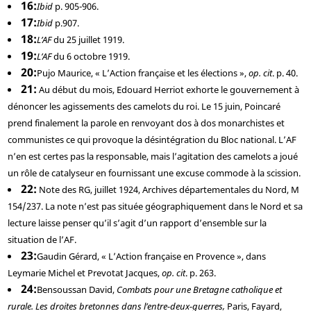
16
Ibid
p. 905-906.
17
Ibid
p.907.
18
L’AF
du 25 juillet 1919.
19
L’AF
du 6 octobre 1919.
20
Pujo
Maurice, « L’Action française et les élections »,
op. cit
. p. 40.
21
Au début du mois, Edouard Herriot exhorte le gouvernement à
dénoncer les agissements des camelots du roi. Le 15 juin, Poincaré
prend finalement la parole en renvoyant dos à dos monarchistes et
communistes ce qui provoque la désintégration du Bloc national. L’AF
n’en est certes pas la responsable, mais l’agitation des camelots a joué
un rôle de catalyseur en fournissant une excuse commode à la scission.
22
Note des RG, juillet 1924, Archives départementales du Nord, M
154/237. La note n’est pas située géographiquement dans le Nord et sa
lecture laisse penser qu’il s’agit d’un rapport d’ensemble sur la
situation de l’AF.
23
Gaudin
Gérard, « L’Action française en Provence », dans
Leymarie
Michel et
Prevotat
Jacques,
op. cit
. p. 263.
24
Bensoussan
David,
Combats pour une Bretagne catholique et
rurale. Les droites bretonnes dans l’entre-deux-guerres,
Paris, Fayard,