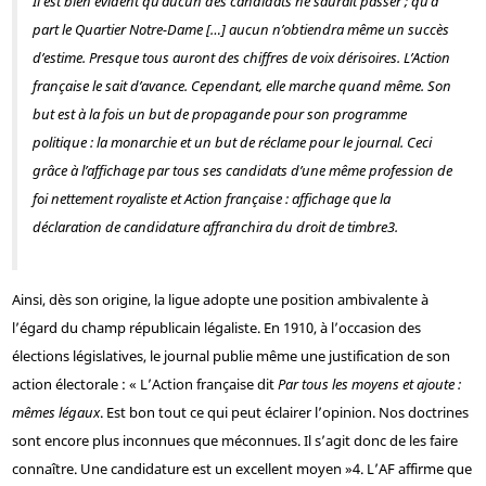
Il est bien évident qu’aucun des candidats ne saurait passer ; qu’à
part le Quartier Notre-Dame […] aucun n’obtiendra même un succès
d’estime. Presque tous auront des chiffres de voix dérisoires. L’Action
française le sait d’avance. Cependant, elle marche quand même. Son
but est à la fois un but de propagande pour son programme
politique : la monarchie et un but de réclame pour le journal. Ceci
grâce à l’affichage par tous ses candidats d’une même profession de
foi nettement royaliste et Action française : affichage que la
déclaration de candidature affranchira du droit de timbre
3
.
Ainsi, dès son origine, la ligue adopte une position ambivalente à
l’égard du champ républicain légaliste. En 1910, à l’occasion des
élections législatives, le journal publie même une justification de son
action électorale : « L’Action française dit
Par tous les moyens et ajoute :
mêmes légaux
. Est bon tout ce qui peut éclairer l’opinion. Nos doctrines
sont encore plus inconnues que méconnues. Il s’agit donc de les faire
connaître. Une candidature est un excellent moyen »
4
. L’AF affirme que