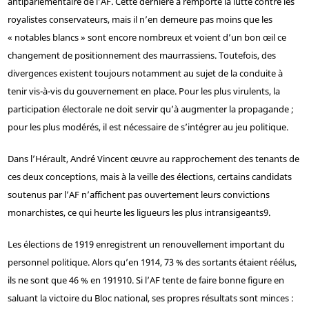
antiparlementaire de l’AF. Cette dernière a remporté la lutte contre les
royalistes conservateurs, mais il n’en demeure pas moins que les
« notables blancs » sont encore nombreux et voient d’un bon œil ce
changement de positionnement des maurrassiens. Toutefois, des
divergences existent toujours notamment au sujet de la conduite à
tenir vis-à-vis du gouvernement en place. Pour les plus virulents, la
participation électorale ne doit servir qu’à augmenter la propagande ;
pour les plus modérés, il est nécessaire de s’intégrer au jeu politique.
Dans l’Hérault, André Vincent œuvre au rapprochement des tenants de
ces deux conceptions, mais à la veille des élections, certains candidats
soutenus par l’AF n’affichent pas ouvertement leurs convictions
monarchistes, ce qui heurte les ligueurs les plus intransigeants
9
.
Les élections de 1919 enregistrent un renouvellement important du
personnel politique. Alors qu’en 1914, 73 % des sortants étaient réélus,
ils ne sont que 46 % en 1919
10
. Si l’AF tente de faire bonne figure en
saluant la victoire du Bloc national, ses propres résultats sont minces :