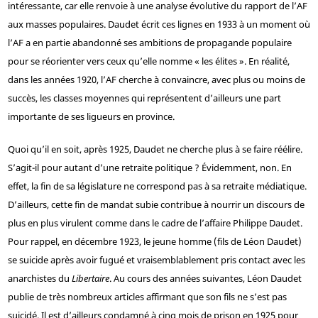
intéressante, car elle renvoie à une analyse évolutive du rapport de l’AF
aux masses populaires. Daudet écrit ces lignes en 1933 à un moment où
l’AF a en partie abandonné ses ambitions de propagande populaire
pour se réorienter vers ceux qu’elle nomme « les élites ». En réalité,
dans les années 1920, l’AF cherche à convaincre, avec plus ou moins de
succès, les classes moyennes qui représentent d’ailleurs une part
importante de ses ligueurs en province.
Quoi qu’il en soit, après 1925, Daudet ne cherche plus à se faire réélire.
S’agit-il pour autant d’une retraite politique ? Évidemment, non. En
effet, la fin de sa législature ne correspond pas à sa retraite médiatique.
D’ailleurs, cette fin de mandat subie contribue à nourrir un discours de
plus en plus virulent comme dans le cadre de l’affaire Philippe Daudet.
Pour rappel, en décembre 1923, le jeune homme (fils de Léon Daudet)
se suicide après avoir fugué et vraisemblablement pris contact avec les
anarchistes du
Libertaire
. Au cours des années suivantes, Léon Daudet
publie de très nombreux articles affirmant que son fils ne s’est pas
suicidé. Il est d’ailleurs condamné à cinq mois de prison en 1925 pour