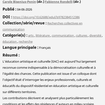
Carole Bisenius-Penin
(dir.)
Fabienne Rondelli
(dir.)
Publié
04-06-2026
DOI
https://doi.org/10.62688/edul/b9782384512386
Collection/série/revue
Recherches collectives en
communication
Catégorie(s)
arts
,
littérature
,
communication
,
cultures
,
diversité
,
éducation
,
recherche
Langue principale
Français
Résumé
L’éducation artistique et culturelle (EAC) est aujourd’hui largement
reconnue comme indispensable à la démocratisation culturelle et à
l’égalité des chances. Cette publication est issue d’un colloque dont
l’objectif était d’interroger les enjeux professionnels, culturels et
éducatifs du dispositif résidentiel en éducation artistique et culturelle
sur différents territoires.
Les contributions décrivent et analysent plus particulièrement les
conditions et les effets des résidences d’auteurs en milieu scolaire.