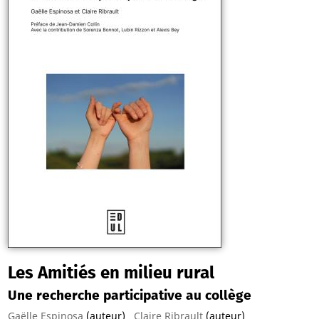
processus d'écriture. Complétés par des essais d'experts en
littérature et culture indiennes et postcoloniales, ces
témoignages dévoilent la profondeur et l'impact des pratiques
artivistes de Puja Changoiwala. Ce livre met en lumière la
précieuse collaboration entre l'auteur en résidence et les
étudiants et professeurs de l'Université de Lorraine, les
lycéens et le grand public lorrain, ainsi que les chercheurs,
écrivains et journalistes nationaux et internationaux.
Les Amitiés en milieu rural
Une recherche participative au collège
Gaëlle Espinosa
(auteur)
Claire Ribrault
(auteur)