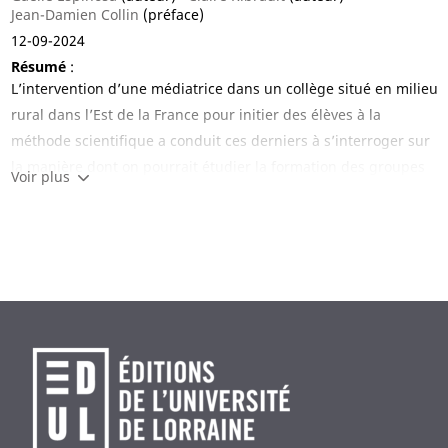
Jean-Damien Collin
(préface)
12-09-2024
Résumé
:
L’intervention d’une médiatrice dans un collège situé en milieu
rural dans l’Est de la France pour initier des élèves à la
méthode scientifique a conduit ces derniers à s’interroger sur
la manière dont on pourrait étudier la formation des groupes
Voir plus
d’amis au collège. Ceci marque le début d’un travail de
recherche inédit et participatif de sept ans qui associera
élèves, médiatrice, enseignants, chercheurs et étudiants. Ce
livre offre une plongée exceptionnelle dans les coulisses d’une
recherche scientifique ouverte et originale. Il en expose tout,
du processus de formulation de la question par les élèves eux-
mêmes en passant par l’utilisation d’une méthode issue du
domaine de l’art et transposée dans celui de la science sous
l’impulsion de Bruno Latour jusqu’à ses résultats scientifiques
et ses effets sociaux sur les protagonistes eux-mêmes. Les