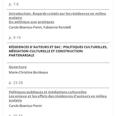
p. 7-8
Introduction. Regards croisés sur les résidences en milieu
scolaire
Du politique aux pratiques
Carole Bisenius-Penin, Fabienne Rondelli
p. 9-19
RÉSIDENCES D’AUTEURS ET EAC : POLITIQUES CULTURELLES,
MÉDIATION CULTURELLE ET CONSTRUCTION
PARTENARIALE
Ouverture
Marie-Christine Bordeaux
p. 23-28
Politiques publiques et médiations culturelles
Les enjeux et les effets des résidences d’auteurs en milieu
scolaire
Carole Bisenius-Penin
p. 29-55