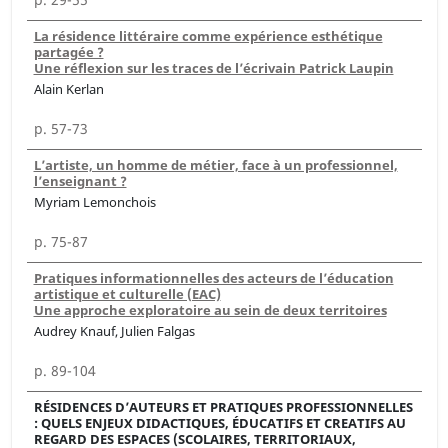
La résidence littéraire comme expérience esthétique
partagée ?
Une réflexion sur les traces de l’écrivain Patrick Laupin
Alain Kerlan
p. 57-73
L’artiste, un homme de métier, face à un professionnel,
l’enseignant ?
Myriam Lemonchois
p. 75-87
Pratiques informationnelles des acteurs de l’éducation
artistique et culturelle (EAC)
Une approche exploratoire au sein de deux territoires
Audrey Knauf, Julien Falgas
p. 89-104
RÉSIDENCES D’AUTEURS ET PRATIQUES PROFESSIONNELLES
: QUELS ENJEUX DIDACTIQUES, ÉDUCATIFS ET CREATIFS AU
REGARD DES ESPACES (SCOLAIRES, TERRITORIAUX,