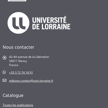
autrices participent ici à montrer de nouveaux schémas de
construction et d’écriture de la science et réaffirment, preuve à
l’appui, que chacun peut prendre part aux progrès
scientifiques.
Nous contacter
42-44 avenue de la Libération
54011 Nancy
France
+33 3 72 74 18 91
editions-contact@univ-lorraine.fr
Catalogue
Toutes les publications