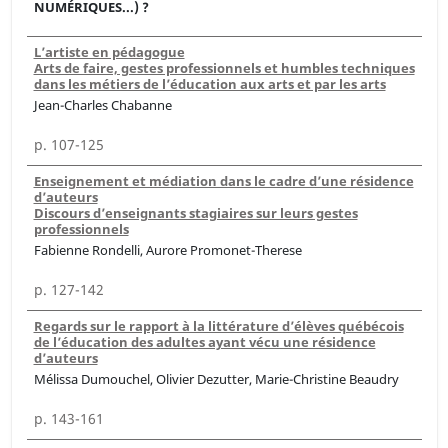
NUMÉRIQUES...) ?
L’artiste en pédagogue
Arts de faire, gestes professionnels et humbles techniques
dans les métiers de l’éducation aux arts et par les arts
Jean-Charles Chabanne
p. 107-125
Enseignement et médiation dans le cadre d’une résidence
d’auteurs
Discours d’enseignants stagiaires sur leurs gestes
professionnels
Fabienne Rondelli, Aurore Promonet-Therese
p. 127-142
Regards sur le rapport à la littérature d’élèves québécois
de l’éducation des adultes ayant vécu une résidence
d’auteurs
Mélissa Dumouchel, Olivier Dezutter, Marie-Christine Beaudry
p. 143-161