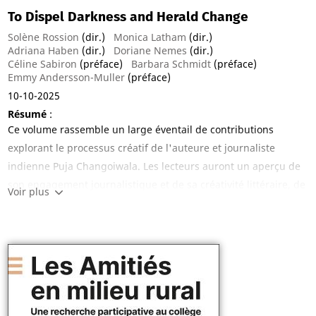
To Dispel Darkness and Herald Change
Solène Rossion
(dir.)
Monica Latham
(dir.)
Adriana Haben
(dir.)
Doriane Nemes
(dir.)
Céline Sabiron
(préface)
Barbara Schmidt
(préface)
Emmy Andersson-Muller
(préface)
10-10-2025
Résumé
:
Ce volume rassemble un large éventail de contributions
explorant le processus créatif de l'auteure et journaliste
indienne Puja Changoiwala. Les lecteurs auront un aperçu de
son engagement journalistique et de sa créativité littéraire, de
Voir plus
la création à la réception. À travers une riche collection de
conférences et d'entretiens, l'ouvrage invite le grand public et
les universitaires à découvrir la voix d'une journaliste
infatigable et tenace et d'une auteure convaincante et
éloquente de fictions et d'essais. Ces témoignages de
première main mettent en lumière ses méthodes
d'investigation et offrent des réflexions sincères sur son