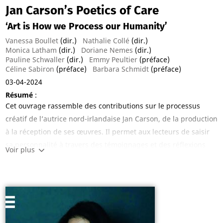
Jan Carson’s Poetics of Care
‘Art is How we Process our Humanity’
Vanessa Boullet
(dir.)
Nathalie Collé
(dir.)
Monica Latham
(dir.)
Doriane Nemes
(dir.)
Pauline Schwaller
(dir.)
Emmy Peultier
(préface)
Céline Sabiron
(préface)
Barbara Schmidt
(préface)
03-04-2024
Résumé
:
Cet ouvrage rassemble des contributions sur le processus
créatif de l’autrice nord-irlandaise Jan Carson, de la production
à la réception de ses œuvres. Il permet aux lecteurs de saisir
sa personnalité à travers des témoignages et des réflexions
Voir plus
sur sa pratique. Couplés à des articles scientifiques rédigés
par des spécialistes de littérature et de civilisation nord-
irlandaises, ils offrent un aperçu varié du métier d’écrivain.
Cette publication souligne la collaboration entre l’autrice et les
étudiants de l’Université de Lorraine, les élèves du secondaire,
les professionnels du livre et le grand public, en effectuant un