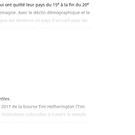
e
e
ui ont quitté leur pays du 15
à la fin du 20
Allemagne. Avec le déclin démographique et le
agne est devenue un pays d’accueil pour les
 de l'exilé jeune, masculin et célibataire, la
anquisme aux cueilleuses de fraises marocaines
sociale plus globale. La seconde partie propose des
la littérature, au théâtre et au cinéma.
ettes
.
 en 2017 de la bourse Tim Hetherington (Tim
nstitutions culturelles à travers le monde.
hotographie et l’installation matérielle pour
 individuels comme collectifs des proches des