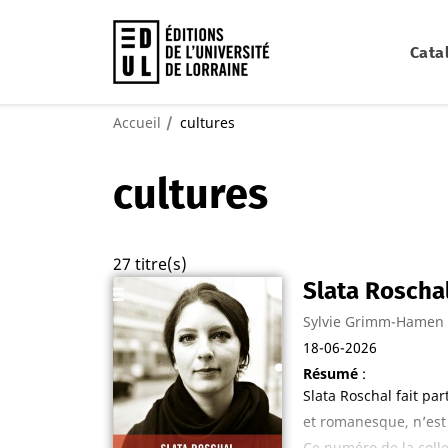
Cata
Accueil
cultures
cultures
27 titre(s)
Slata Roschal
Sylvie Grimm-Hamen
18-06-2026
Résumé
:
Slata Roschal fait par
et romanesque, n’est 
Ce numéro de la colle