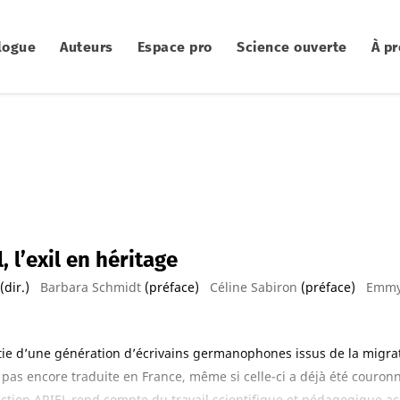
logue
Auteurs
Espace pro
Science ouverte
À p
, l’exil en héritage
(dir.)
Barbara Schmidt
(préface)
Céline Sabiron
(préface)
Emmy 
tie d’une génération d’écrivains germanophones issus de la migratio
pas encore traduite en France, même si celle-ci a déjà été couronn
ction ARIEL rend compte du travail scientifique et pédagogique ac