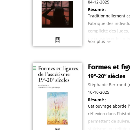
04-12-2025
Résumé
:
Traditionnellement co
Fabrique des individu
complicité des juges. 
de considérer les méc
Voir plus
international organis
Lorraine.
Associant dans une dy
Formes et fig
et de violence dans l’
e
e
19
-20
siècles
l’époque moderne au 2
grandes thématiques : 
Stéphanie Bertrand
(
littérature et violence
10-10-2025
Résumé
:
Cet ouvrage aborde l’
réflexion dans l’histo
permettent de suivre,
stoïcisme) ou religie