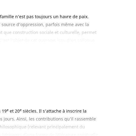
amille n’est pas toujours un havre de paix.
ir source d’oppression, parfois même avec la
nt que construction sociale et culturelle, permet
est l’objet de cet ouvrage, issu d’un colloque
on entre les universités de Valladolid et de
gnols, l’ouvrage explore les concepts de famille
e, par une perspective diachronique allant de
stion des violences familiales à travers quatre
liales, violences de genre à travers les siècles et
e
e
s 19
et 20
siècles. Il s’attache à inscrire la
s jours. Ainsi, les contributions qu’il rassemble
philosophique (relevant principalement du
 héritages d’une forme de littérature spirituelle