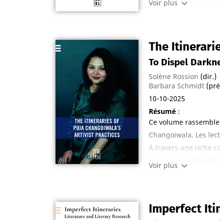
Voir plus
en contexte sécularis
œuvres d’Henri Michau
littérature et spiritua
The Itinerari
To Dispel Darkn
Solène Rossion
(dir.)
Barbara Schmidt
(pré
10-10-2025
Résumé
:
Ce volume rassemble u
Changoiwala. Les lect
À travers une riche co
d'une journaliste inf
Voir plus
main mettent en lumiè
essais d'experts en l
artivistes de Puja Ch
Imperfect Iti
professeurs de l'Unive