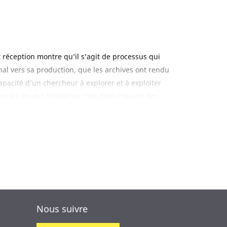
t réception montre qu’il s’agit de processus qui
nal vers sa production, que les archives ont rendu
apacité d’un chercheur à explorer et à exploiter
ans les études littéraires, tant dans l’œuvre des
ploration et d’exploitation de leurs traces
nétique, histoire du livre, édition savante,
lobale des différents aspects de la recherche
casion unique d’observer les différentes
ion des documents d’archives.
Nous suivre