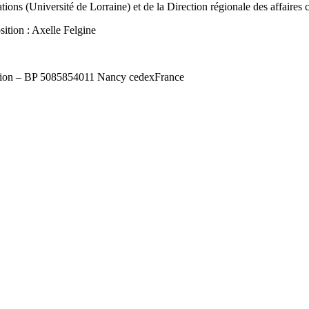
ons (Université de Lorraine) et de la Direction régionale des affaires c
sition : Axelle Felgine
tion – BP 50858
54011 Nancy cedex
France