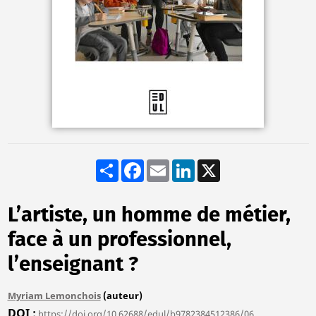
Share
Facebook
Email
LinkedIn
X
L’artiste, un homme de métier,
face à un professionnel,
l’enseignant ?
Myriam Lemonchois
(auteur)
DOI
https://doi.org/10.62688/edul/b9782384512386/06