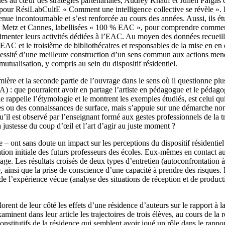
ques au cœur des stratégies partenariales, Audrey Knauf et Julien Falgas 
e pour RésiLabCultE « Comment une intelligence collective se révèle ». D
venue incontournable et s’est renforcée au cours des années. Aussi, ils étu
les, Metz et Cannes, labellisées « 100 % EAC », pour comprendre comment
alimenter leurs activités dédiées à l’EAC. Au moyen des données recueilli
 EAC et le troisième de bibliothécaires et responsables de la mise en en
cessité d’une meilleure construction d’un sens commun aux actions menées
mutualisation, y compris au sein du dispositif résidentiel.
ère et la seconde partie de l’ouvrage dans le sens où il questionne plus
A) : que pourraient avoir en partage l’artiste en pédagogue et le pédagogu
rappelle l’étymologie et le montrent les exemples étudiés, est celui qu
ues ou des connaissances de surface, mais s’appuie sur une démarche non f
rsqu’il est observé par l’enseignant formé aux gestes professionnels de la
a justesse du coup d’œil et l’art d’agir au juste moment ?
ture – ont sans doute un impact sur les perceptions du dispositif réside
ation initiale des futurs professeurs des écoles. Eux-mêmes en contact au 
stage. Les résultats croisés de deux types d’entretien (autoconfrontation à
ité, ainsi que la prise de conscience d’une capacité à prendre des risque
 de l’expérience vécue (analyse des situations de réception et de producti
nt de leur côté les effets d’une résidence d’auteurs sur le rapport à la
aminent dans leur article les trajectoires de trois élèves, au cours de la 
nstitutifs de la résidence qui semblent avoir joué un rôle dans le rapport 