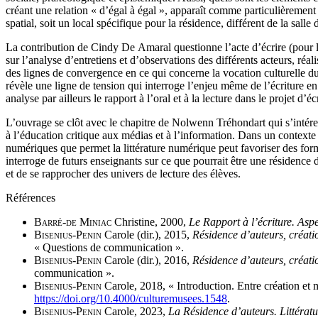
créant une relation « d’égal à égal », apparaît comme particulièrement 
spatial, soit un local spécifique pour la résidence, différent de la salle
La contribution de Cindy De Amaral questionne l’acte d’écrire (pour les
sur l’analyse d’entretiens et d’observations des différents acteurs, réa
des lignes de convergence en ce qui concerne la vocation culturelle du 
révèle une ligne de tension qui interroge l’enjeu même de l’écriture en 
analyse par ailleurs le rapport à l’oral et à la lecture dans le projet d
L’ouvrage se clôt avec le chapitre de Nolwenn Tréhondart qui s’intéresse
à l’éducation critique aux médias et à l’information. Dans un contexte
numériques que permet la littérature numérique peut favoriser des forme
interroge de futurs enseignants sur ce que pourrait être une résidence d
et de se rapprocher des univers de lecture des élèves.
Références
Barré-de Miniac
Christine, 2000,
Le Rapport à l’écriture. Aspe
Bisenius-Penin
Carole (dir.), 2015,
Résidence d’auteurs, créatio
« Questions de communication ».
Bisenius-Penin
Carole (dir.), 2016,
Résidence d’auteurs, création
communication ».
Bisenius-Penin
Carole, 2018, « Introduction. Entre création et mé
https://doi.org/10.4000/culturemusees.1548
.
Bisenius-Penin
Carole, 2023,
La Résidence d’auteurs. Littérature