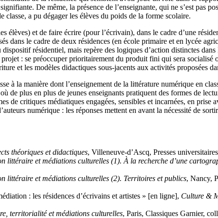
signifiante. De même, la présence de l’enseignante, qui ne s’est pas posi
 de classe, a pu dégager les élèves du poids de la forme scolaire.
 élèves) et de faire écrire (pour l’écrivain), dans le cadre d’une résid
lisés dans le cadre de deux résidences (en école primaire et en lycée agric
dispositif résidentiel, mais repère des logiques d’action distinctes dans 
projet : se préoccuper prioritairement du produit fini qui sera socialisé 
’écriture et les modèles didactiques sous-jacents aux activités proposées 
 à la manière dont l’enseignement de la littérature numérique en classe c
 où de plus en plus de jeunes enseignants pratiquent des formes de lectu
s de critiques médiatiques engagées, sensibles et incarnées, en prise av
’auteurs numérique : les réponses mettent en avant la nécessité de sortir 
cts théoriques et didactiques
, Villeneuve-d’Ascq, Presses universitaire
n littéraire et médiations culturelles (1). À la recherche d’une cartogra
 littéraire et médiations culturelles (2). Territoires et publics
, Nancy, P
diation : les résidences d’écrivains et artistes » [en ligne],
Culture & 
, territorialité et médiations culturelles
, Paris, Classiques Garnier, col