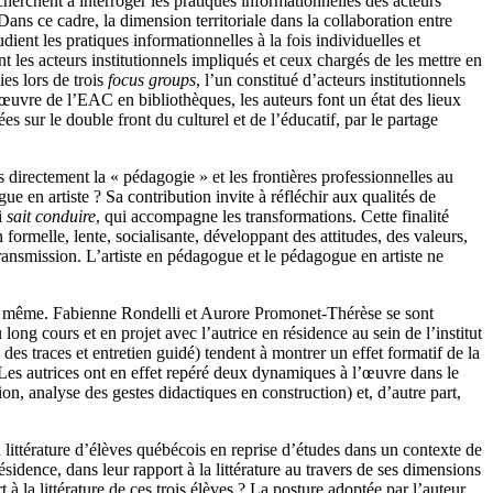
cherchent à interroger les pratiques informationnelles des acteurs
ans ce cadre, la dimension territoriale dans la collaboration entre
dient les pratiques informationnelles à la fois individuelles et
 les acteurs institutionnels impliqués et ceux chargés de les mettre en
es lors de trois
focus groups
, l’un constitué d’acteurs institutionnels
 œuvre de l’EAC en bibliothèques, les auteurs font un état des lieux
 sur le double front du culturel et de l’éducatif, par le partage
 directement la « pédagogie » et les frontières professionnelles au
e en artiste ? Sa contribution invite à réfléchir aux qualités de
i
sait conduire
, qui accompagne les transformations. Cette finalité
ormelle, lente, socialisante, développant des attitudes, des valeurs,
 transmission. L’artiste en pédagogue et le pédagogue en artiste ne
ntiel même. Fabienne Rondelli et Aurore Promonet-Thérèse se sont
long cours et en projet avec l’autrice en résidence au sein de l’institut
 des traces et entretien guidé) tendent à montrer un effet formatif de la
s. Les autrices ont en effet repéré deux dynamiques à l’œuvre dans le
on, analyse des gestes didactiques en construction) et, d’autre part,
 littérature d’élèves québécois en reprise d’études dans un contexte de
résidence, dans leur rapport à la littérature au travers de ses dimensions
à la littérature de ces trois élèves ? La posture adoptée par l’auteur,