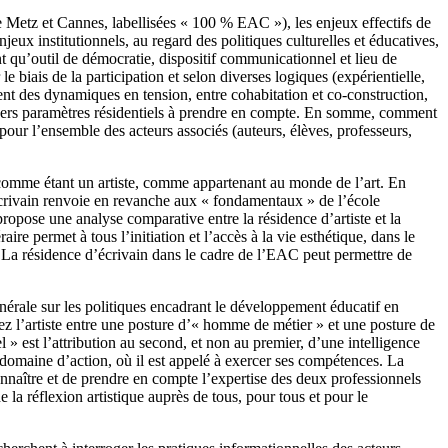
de Metz et Cannes, labellisées « 100 % EAC »), les enjeux effectifs de
jeux institutionnels, au regard des politiques culturelles et éducatives,
nt qu’outil de démocratie, dispositif communicationnel et lieu de
e biais de la participation et selon diverses logiques (expérientielle,
ent des dynamiques en tension, entre cohabitation et co-construction,
s divers paramètres résidentiels à prendre en compte. En somme, comment
pour l’ensemble des acteurs associés (auteurs, élèves, professeurs,
if comme étant un artiste, comme appartenant au monde de l’art. En
’écrivain renvoie en revanche aux « fondamentaux » de l’école
propose une analyse comparative entre la résidence d’artiste et la
ire permet à tous l’initiation et l’accès à la vie esthétique, dans le
ire. La résidence d’écrivain dans le cadre de l’EAC peut permettre de
érale sur les politiques encadrant le développement éducatif en
hez l’artiste entre une posture d’« homme de métier » et une posture de
 » est l’attribution au second, et non au premier, d’une intelligence
n domaine d’action, où il est appelé à exercer ses compétences. La
connaître et de prendre en compte l’expertise des deux professionnels
 la réflexion artistique auprès de tous, pour tous et pour le