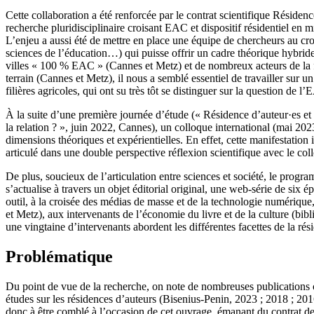
Cette collaboration a été renforcée par le contrat scientifique Réside
recherche pluridisciplinaire croisant EAC et dispositif résidentiel en mil
L’enjeu a aussi été de mettre en place une équipe de chercheurs au cro
sciences de l’éducation…) qui puisse offrir un cadre théorique hybride d
villes « 100 % EAC » (Cannes et Metz) et de nombreux acteurs de la fil
terrain (Cannes et Metz), il nous a semblé essentiel de travailler sur un
filières agricoles, qui ont su très tôt se distinguer sur la question de l
À la suite d’une première journée d’étude (« Résidence d’auteur·es et 
la relation ? », juin 2022, Cannes), un colloque international (mai 2023)
dimensions théoriques et expérientielles. En effet, cette manifestation
articulé dans une double perspective réflexion scientifique avec le co
De plus, soucieux de l’articulation entre sciences et société, le pro
s’actualise à travers un objet éditorial original, une web-série de six é
outil, à la croisée des médias de masse et de la technologie numérique,
et Metz), aux intervenants de l’économie du livre et de la culture (bibli
une vingtaine d’intervenants abordent les différentes facettes de la rés
Problématique
Du point de vue de la recherche, on note de nombreuses publications co
études sur les résidences d’auteurs (Bisenius-Penin, 2023 ; 2018 ; 2016
donc à être comblé à l’occasion de cet ouvrage, émanant du contrat 