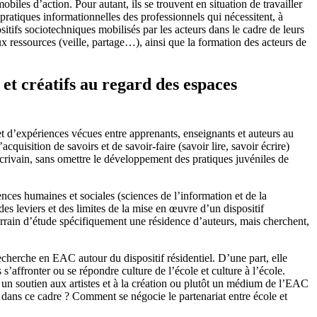
obiles d’action. Pour autant, ils se trouvent en situation de travailler
pratiques informationnelles des professionnels qui nécessitent, à
sitifs sociotechniques mobilisés par les acteurs dans le cadre de leurs
aux ressources (veille, partage…), ainsi que la formation des acteurs de
 et créatifs au regard des espaces
s et d’expériences vécues entre apprenants, enseignants et auteurs au
acquisition de savoirs et de savoir-faire (savoir lire, savoir écrire)
l’écrivain, sans omettre le développement des pratiques juvéniles de
ces humaines et sociales (sciences de l’information et de la
es leviers et des limites de la mise en œuvre d’un dispositif
r terrain d’étude spécifiquement une résidence d’auteurs, mais cherchent,
cherche en EAC autour du dispositif résidentiel. D’une part, elle
 s’affronter ou se répondre culture de l’école et culture à l’école.
ord un soutien aux artistes et à la création ou plutôt un médium de l’EAC
ices dans ce cadre ? Comment se négocie le partenariat entre école et