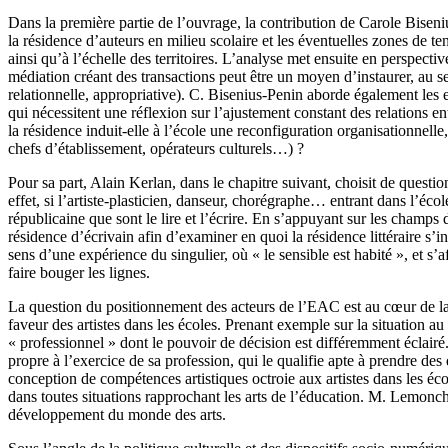
Dans la première partie de l’ouvrage, la contribution de Carole Biseniu
la résidence d’auteurs en milieu scolaire et les éventuelles zones de te
ainsi qu’à l’échelle des territoires. L’analyse met ensuite en perspect
médiation créant des transactions peut être un moyen d’instaurer, au sein
relationnelle, appropriative). C. Bisenius-Penin aborde également les 
qui nécessitent une réflexion sur l’ajustement constant des relations e
la résidence induit-elle à l’école une reconfiguration organisationnell
chefs d’établissement, opérateurs culturels…) ?
Pour sa part, Alain Kerlan, dans le chapitre suivant, choisit de quest
effet, si l’artiste-plasticien, danseur, chorégraphe… entrant dans l’é
républicaine que sont le lire et l’écrire. En s’appuyant sur les champs 
résidence d’écrivain afin d’examiner en quoi la résidence littéraire s’in
sens d’une expérience du singulier, où « le sensible est habité », et s’a
faire bouger les lignes.
La question du positionnement des acteurs de l’EAC est au cœur de la
faveur des artistes dans les écoles. Prenant exemple sur la situation a
« professionnel » dont le pouvoir de décision est différemment éclairé.
propre à l’exercice de sa profession, qui le qualifie apte à prendre de
conception de compétences artistiques octroie aux artistes dans les éco
dans toutes situations rapprochant les arts de l’éducation. M. Lemoncho
développement du monde des arts.