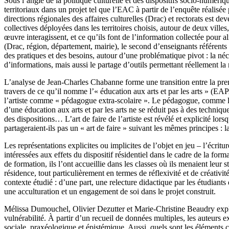
Sous l’angle de la politique culturelle et des dispositifs socio-numéri
territoriaux dans un projet tel que l’EAC à partir de l’enquête réalisé
directions régionales des affaires culturelles (Drac) et rectorats est de
collectives déployées dans les territoires choisis, autour de deux vil
œuvre interagissent, et ce qu’ils font de l’information collectée pour 
(Drac, région, département, mairie), le second d’enseignants référents
des pratiques et des besoins, autour d’une problématique pivot : la né
d’informations, mais aussi le partage d’outils permettant réellement la 
L’analyse de Jean-Charles Chabanne forme une transition entre la premi
travers de ce qu’il nomme l’« éducation aux arts et par les arts » (EAP
l’artiste comme « pédagogue extra-scolaire ». Le pédagogue, comme le 
d’une éducation aux arts et par les arts ne se réduit pas à des techniq
des dispositions… L’art de faire de l’artiste est révélé et explicité lo
partageraient-ils pas un « art de faire » suivant les mêmes principes : l
Les représentations explicites ou implicites de l’objet en jeu – l’écri
intéressées aux effets du dispositif résidentiel dans le cadre de la form
de formation, ils l’ont accueillie dans les classes où ils menaient leur 
résidence, tout particulièrement en termes de réflexivité et de créativ
contexte étudié : d’une part, une relecture didactique par les étudiants
une acculturation et un engagement de soi dans le projet construit.
Mélissa Dumouchel, Olivier Dezutter et Marie-Christine Beaudry explore
vulnérabilité. À partir d’un recueil de données multiples, les auteurs ex
sociale, praxéologique et épistémique. Aussi, quels sont les éléments co