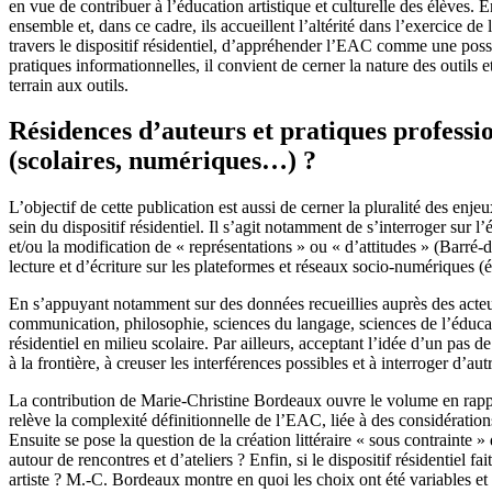
en vue de contribuer à l’éducation artistique et culturelle des élèves. E
ensemble et, dans ce cadre, ils accueillent l’altérité dans l’exercice 
travers le dispositif résidentiel, d’appréhender l’EAC comme une possibl
pratiques informationnelles, il convient de cerner la nature des outils 
terrain aux outils.
Résidences d’auteurs et pratiques professio
(scolaires, numériques…) ?
L’objectif de cette publication est aussi de cerner la pluralité des enj
sein du dispositif résidentiel. Il s’agit notamment de s’interroger sur l’
et/ou la modification de « représentations » ou « d’attitudes » (Barré-d
lecture et d’écriture sur les plateformes et réseaux socio-numériques 
En s’appuyant notamment sur des données recueillies auprès des acteur
communication, philosophie, sciences du langage, sciences de l’éducati
résidentiel en milieu scolaire. Par ailleurs, acceptant l’idée d’un pas 
à la frontière, à creuser les interférences possibles et à interroger d’a
La contribution de Marie-Christine Bordeaux ouvre le volume en rappela
relève la complexité définitionnelle de l’EAC, liée à des considérations 
Ensuite se pose la question de la création littéraire « sous contrainte 
autour de rencontres et d’ateliers ? Enfin, si le dispositif résidentiel 
artiste ? M.‑C. Bordeaux montre en quoi les choix ont été variables et 