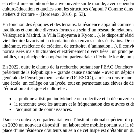
et celle d’une ambition éducative ouverte sur le monde, avec cependant u
culture/éducation et quelles sont les structures d’appui ? Comme dans la
ateliers d’écriture » (Bordeaux, 2016, p. 53).
En fonction des époques et des terrains, la résidence apparaît comme un
traditions et combine diverses formes au sein d’un réseau de relations
Velázquez à Madrid, la Villa Kujoyama à Kyoto…), le dispositif réside
vie littéraire favorisant la circulation des œuvres et des écrivains. D
itinérante, résidence de création, de territoire, d’animation…), il con
normalisées mais fluctuantes et extrêmement diversifiées : un principe s
publics, un principe de coopération partenariale à l’échelle locale, u
En 2022, outre le champ de la recherche portant sur l’EAC (Jonchery et 
président de la République « grande cause nationale » avec un déploiem
générale de l’enseignement scolaire (DGESCO), a mis en œuvre une « 
une école, un collège ou un lycée, tout en permettant aux élèves de déc
l’éducation artistique et culturelle :
la pratique artistique individuelle ou collective et la découverte
la rencontre avec les auteurs et la fréquentation des œuvres et des
l’acquisition de connaissances.
Dans ce contexte, en partenariat avec l’Institut national supérieur du 
en 2020 un nouveau dispositif : un laboratoire mobile portant sur la ré
place d’une résidence d’auteurs au sein de cet Inspé est d’établir un dial