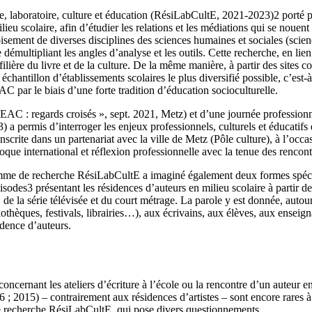
nce, laboratoire, culture et éducation (RésiLabCultE, 2021-2023)
2
porté p
ieu scolaire, afin d’étudier les relations et les médiations qui se nouent en
isement de diverses disciplines des sciences humaines et sociales (scie
émultipliant les angles d’analyse et les outils. Cette recherche, en lien 
ière du livre et de la culture. De la même manière, à partir des sites c
 échantillon d’établissements scolaires le plus diversifié possible, c’est-
’EAC par le biais d’une forte tradition d’éducation socioculturelle.
EAC : regards croisés », sept. 2021, Metz) et d’une journée professionn
 a permis d’interroger les enjeux professionnels, culturels et éducatifs du
 inscrite dans un partenariat avec la ville de Metz (Pôle culture), à l’o
lloque international et réflexion professionnelle avec la tenue des renco
gramme de recherche RésiLabCultE a imaginé également deux formes spécif
pisodes
3
présentant les résidences d’auteurs en milieu scolaire à partir 
 de la série télévisée et du court métrage. La parole y est donnée, autou
othèques, festivals, librairies…), aux écrivains, aux élèves, aux enseignant
idence d’auteurs.
ncernant les ateliers d’écriture à l’école ou la rencontre d’un auteur e
 ; 2015) – contrairement aux résidences d’artistes – sont encore rares à 
de recherche RésiLabCultE, qui pose divers questionnements.