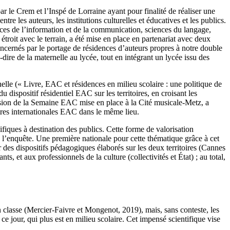
ar le Crem et l’Inspé de Lorraine ayant pour finalité de réaliser une
tre les auteurs, les institutions culturelles et éducatives et les publics.
nces de l’information et de la communication, sciences du langage,
étroit avec le terrain, a été mise en place en partenariat avec deux
oncernés par le portage de résidences d’auteurs propres à notre double
à-dire de la maternelle au lycée, tout en intégrant un lycée issu des
elle (« Livre, EAC et résidences en milieu scolaire : une politique de
 dispositif résidentiel EAC sur les territoires, en croisant les
ccasion de la Semaine EAC mise en place à la Cité musicale-Metz, a
ntres internationales EAC dans le même lieu.
iques à destination des publics. Cette forme de valorisation
de l’enquête. Une première nationale pour cette thématique grâce à cet
r des dispositifs pédagogiques élaborés sur les deux territoires (Cannes
s, et aux professionnels de la culture (collectivités et État) ; au total,
n classe (Mercier-Faivre et Mongenot, 2019), mais, sans conteste, les
ce jour, qui plus est en milieu scolaire. Cet impensé scientifique vise