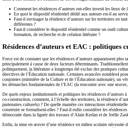
Comment les résidences d’auteurs ont-elles investi les lieux de l
En quoi le dispositif résidentiel dédié aux auteurs est-il au servi
Faut-il envisager la résidence d’auteurs sur les territoires en t
différentes ?
Faut-il considérer le dispositif résidentiel comme un outil cult
formation, de recherche et de création littéraire ?
Résidences d’auteurs et EAC : politiques cu
Force est de constater que les résidences d’auteurs apparaissent plus t
principalement à cause de deux facteurs déterminants. Traditionnellement
politiquement, la littérature a longtemps été exclue des pratiques cultu
directives de l’Éducation nationale. Certaines avancées notables
4
pour 
conjointes (ministère de la Culture et de l’Éducation nationale), un vé
les démarches fondamentales de l’EAC (la rencontre avec une œuvre, la 
De quels enjeux institutionnels et politiques les résidences d’auteurs à
co-construction, comment, à l’échelle des territoires, la résidence d’aut
partenaires culturels) ? De quelle manière ces interactions résidentiell
construire se formalisent-elles ? Faut-il enfin considérer les résidence
démocratie dans la lignée des travaux d’Alain Kerlan et de Joëlle Zas
Enfin, la mise en œuvre d’une résidence en milieu scolaire nécessite d