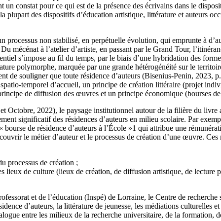
n constat pour ce qui est de la présence des écrivains dans le dispositif 
 plupart des dispositifs d’éducation artistique, littérature et auteurs o
 processus non stabilisé, en perpétuelle évolution, qui emprunte à d’autre
. Du mécénat à l’atelier d’artiste, en passant par le Grand Tour, l’itiné
ntiel s’impose au fil du temps, par le biais d’une hybridation des for
e nature polymorphe, marquée par une grande hétérogénéité sur le territoi
vient de souligner que toute résidence d’auteurs (Bisenius-Penin, 2023, p
patio-temporel d’accueil, un principe de création littéraire (projet indiv
n principe de diffusion des œuvres et un principe économique (bourses de
Octobre, 2022), le paysage institutionnel autour de la filière du livre 
ent significatif des résidences d’auteurs en milieu scolaire. Par exemp
bourse de résidence d’auteurs à l’École »
1
qui attribue une rémunératio
ouvrir le métier d’auteur et le processus de création d’une œuvre. Ces ré
 du processus de création ;
 lieux de culture (lieux de création, de diffusion artistique, de lecture p
professorat et de l’éducation (Inspé) de Lorraine, le Centre de recherche
sidence d’auteurs, la littérature de jeunesse, les médiations culturelles
ogue entre les milieux de la recherche universitaire, de la formation, de l