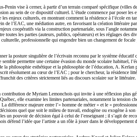
s-Penin vise à cerner, à partir d’un terrain comparé spécifique (villes 
nsion au sein de ce dispositif culturel. L’étude commence par poser les en
ive les enjeux culturels, en montrant comment la résidence à l’école en ta
 de l’EAC, une médiation autre, en favorisant la création littéraire par l
enjeux coopératifs via la construction partenariale, sous l’angle notamm
ntre toutes les parties (auteurs, publics, opérateurs) et les réglages de
e, culturelle, professionnelle qui engendre bien un changement de focale 
ionner la posture singulière de l’écrivain reconnu par le système éducat
cole semble permettre une certaine évasion du monde scolaire habituel, l
de la philosophie esthétique et la philosophie de l’éducation, A. Kerlan 
scrit résolument au cœur de l’EAC ; pour le chercheur, la résidence littéra
ffranchit des critères strictement liés au discours scolaire sur le littéra
 contribution de Myriam Lemonchois qui invite à une réflexion plus gén
u Québec, elle examine les limites partenariales, notamment la tension c
 La différence majeure entre l’« homme de métier » et le « professionnel
s décisions quel que soit le milieu de travail, endogène ou exogène à so
les un pouvoir de décision égal à celui de l’enseignant ; il s’agit de re
is défend l’idée que l’artiste a un rôle à jouer dans le développement de