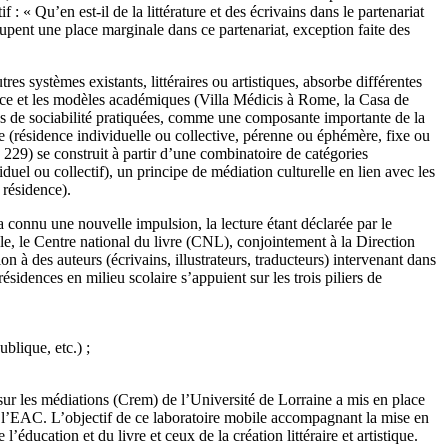
: « Qu’en est-il de la littérature et des écrivains dans le partenariat
ccupent une place marginale dans ce partenariat, exception faite des
s systèmes existants, littéraires ou artistiques, absorbe différentes
rance et les modèles académiques (Villa Médicis à Rome, la Casa de
mes de sociabilité pratiquées, comme une composante importante de la
re (résidence individuelle ou collective, pérenne ou éphémère, fixe ou
. 229) se construit à partir d’une combinatoire de catégories
iduel ou collectif), un principe de médiation culturelle en lien avec les
 résidence).
a connu une nouvelle impulsion, la lecture étant déclarée par le
le, le Centre national du livre (CNL), conjointement à la Direction
n à des auteurs (écrivains, illustrateurs, traducteurs) intervenant dans
sidences en milieu scolaire s’appuient sur les trois piliers de
ublique, etc.) ;
 sur les médiations (Crem) de l’Université de Lorraine a mis en place
 et l’EAC. L’objectif de ce laboratoire mobile accompagnant la mise en
’éducation et du livre et ceux de la création littéraire et artistique.