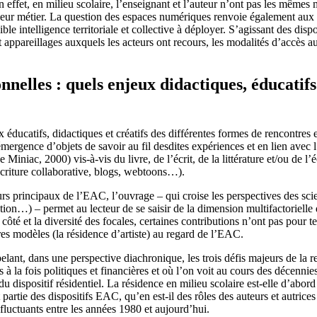
n effet, en milieu scolaire, l’enseignant et l’auteur n’ont pas les mêmes m
de leur métier. La question des espaces numériques renvoie également aux 
e intelligence territoriale et collective à déployer. S’agissant des dispo
et appareillages auxquels les acteurs ont recours, les modalités d’accès 
nnelles : quels enjeux didactiques, éducatifs
eux éducatifs, didactiques et créatifs des différentes formes de rencontre
émergence d’objets de savoir au fil desdites expériences et en lien avec l’
e Miniac, 2000) vis-à-vis du livre, de l’écrit, de la littérature et/ou de 
(écriture collaborative, blogs, webtoons…).
s principaux de l’EAC, l’ouvrage – qui croise les perspectives des scien
on…) – permet au lecteur de se saisir de la dimension multifactorielle d
de côté et la diversité des focales, certaines contributions n’ont pas pou
utres modèles (la résidence d’artiste) au regard de l’EAC.
nt, dans une perspective diachronique, les trois défis majeurs de la re
à la fois politiques et financières et où l’on voit au cours des décennies
» du dispositif résidentiel. La résidence en milieu scolaire est-elle d’ab
fait partie des dispositifs EAC, qu’en est-il des rôles des auteurs et autr
fluctuants entre les années 1980 et aujourd’hui.