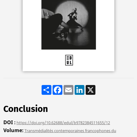
Share
Facebook
Email
LinkedIn
X
Conclusion
DOI
https://doi.org/10.62688/edul/b9782384511655/12
Volume
Transmédialités contemporaines francophones du