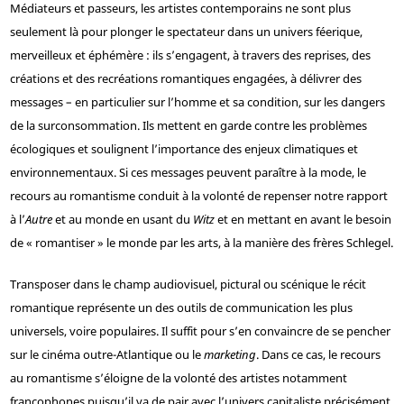
Médiateurs et passeurs, les artistes contemporains ne sont plus
seulement là pour plonger le spectateur dans un univers féerique,
merveilleux et éphémère : ils s’engagent, à travers des reprises, des
créations et des recréations romantiques engagées, à délivrer des
messages – en particulier sur l’homme et sa condition, sur les dangers
de la surconsommation. Ils mettent en garde contre les problèmes
écologiques et soulignent l’importance des enjeux climatiques et
environnementaux. Si ces messages peuvent paraître à la mode, le
recours au romantisme conduit à la volonté de repenser notre rapport
à l’
Autre
et au monde en usant du
Witz
et en mettant en avant le besoin
de « romantiser » le monde par les arts, à la manière des frères Schlegel.
Transposer dans le champ audiovisuel, pictural ou scénique le récit
romantique représente un des outils de communication les plus
universels, voire populaires. Il suffit pour s’en convaincre de se pencher
sur le cinéma outre-Atlantique ou le
marketing
. Dans ce cas, le recours
au romantisme s’éloigne de la volonté des artistes notamment
francophones puisqu’il va de pair avec l’univers capitaliste précisément