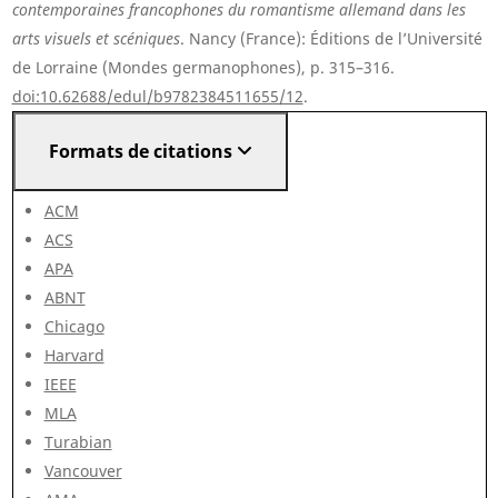
contemporaines francophones du romantisme allemand dans les
arts visuels et scéniques
. Nancy (France): Éditions de l’Université
de Lorraine (Mondes germanophones), p. 315–316.
doi:10.62688/edul/b9782384511655/12
.
Formats de citations
ACM
ACS
APA
ABNT
Chicago
Harvard
IEEE
MLA
Turabian
Vancouver