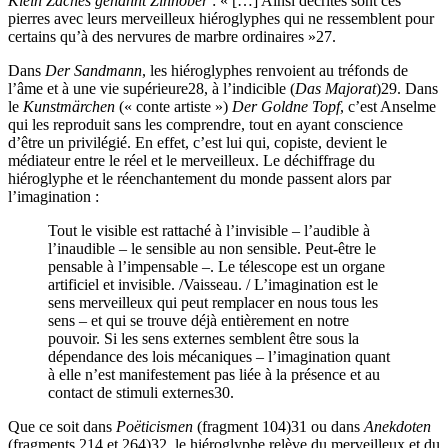
Klein Zaches genannt Zinnober
: « […] Ainsi décrites sont ces
pierres avec leurs merveilleux hiéroglyphes qui ne ressemblent pour
certains qu’à des nervures de marbre ordinaires »
27
.
Dans
Der Sandmann
, les hiéroglyphes renvoient au tréfonds de
l’âme et à une vie supérieure
28
, à l’indicible (
Das Majorat
)
29
. Dans
le
Kunstmärchen
(« conte artiste »)
Der Goldne Topf
, c’est Anselme
qui les reproduit sans les comprendre, tout en ayant conscience
d’être un privilégié. En effet, c’est lui qui, copiste, devient le
médiateur entre le réel et le merveilleux. Le déchiffrage du
hiéroglyphe et le réenchantement du monde passent alors par
l’imagination :
Tout le visible est rattaché à l’invisible – l’audible à
l’inaudible – le sensible au non sensible. Peut-être le
pensable à l’impensable –. Le télescope est un organe
artificiel et invisible. /Vaisseau. / L’imagination est le
sens merveilleux qui peut remplacer en nous tous les
sens – et qui se trouve déjà entièrement en notre
pouvoir. Si les sens externes semblent être sous la
dépendance des lois mécaniques – l’imagination quant
à elle n’est manifestement pas liée à la présence et au
contact de stimuli externes
30
.
Que ce soit dans
Poëticismen
(fragment 104)
31
ou dans
Anekdoten
(fragments 214 et 264)
32
, le hiéroglyphe relève du merveilleux et du