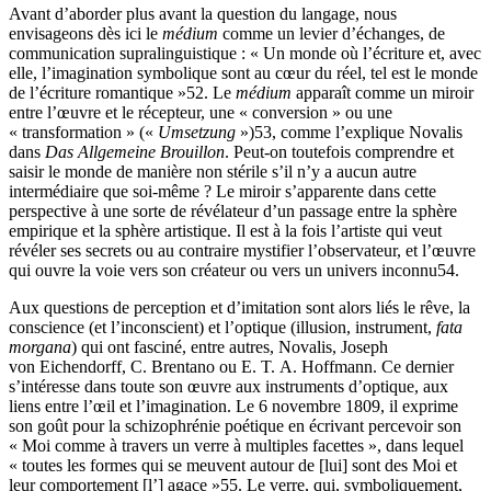
Avant d’aborder plus avant la question du langage, nous
envisageons dès ici le
médium
comme un levier d’échanges, de
communication supralinguistique : « Un monde où l’écriture et, avec
elle, l’imagination symbolique sont au cœur du réel, tel est le monde
de l’écriture romantique »
52
. Le
médium
apparaît comme un miroir
entre l’œuvre et le récepteur, une « conversion » ou une
« transformation » («
Umsetzung
»)
53
, comme l’explique Novalis
dans
Das Allgemeine Brouillon
. Peut-on toutefois comprendre et
saisir le monde de manière non stérile s’il n’y a aucun autre
intermédiaire que soi-même ? Le miroir s’apparente dans cette
perspective à une sorte de révélateur d’un passage entre la sphère
empirique et la sphère artistique. Il est à la fois l’artiste qui veut
révéler ses secrets ou au contraire mystifier l’observateur, et l’œuvre
qui ouvre la voie vers son créateur ou vers un univers inconnu
54
.
Aux questions de perception et d’imitation sont alors liés le rêve, la
conscience (et l’inconscient) et l’optique (illusion, instrument,
fata
morgana
) qui ont fasciné, entre autres, Novalis, Joseph
von Eichendorff, C. Brentano ou E. T. A. Hoffmann. Ce dernier
s’intéresse dans toute son œuvre aux instruments d’optique, aux
liens entre l’œil et l’imagination. Le 6 novembre 1809, il exprime
son goût pour la schizophrénie poétique en écrivant percevoir son
« Moi comme à travers un verre à multiples facettes », dans lequel
« toutes les formes qui se meuvent autour de [lui] sont des Moi et
leur comportement [l’] agace »
55
. Le verre, qui, symboliquement,