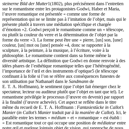
steinerne Bild der Mutter
1
(1802), plus précisément dans l’entretien
sur le romantisme entre les protagonistes Godwi, Haber et Maria,
l’œuvre romantique est présentée « comme une forme de
représentation qui ne se limite pas à l’imitation de l’objet, mais qui le
présente plutôt à travers une médiation spécifique et chargée
d’émotion »
2
. Godwi perçoit le romantisme comme un « télescope,
ou plutôt la couleur du verre et la détermination de l’objet par la
forme du verre »
3
. La forme peut être une « pierre, [un] son, [une]
couleur, [un] mot ou [une] pensée »
4
, donc se rapporter à la
sculpture, à la peinture, à la musique, à l’écriture, voire à la
philosophie. Le romantisme contient dans sa forme même la
diversité artistique. La définition que Godwi en donne renvoie à des
idées phares de l’esthétique romantique telles que l’hétérogénéité,
l’importance de l’œil et des instruments d’optique
5
(le télescope
confinant à la folie si l’on se réfère aux conséquences funestes de
son utilisation par Nathanaël dans le
Sandmann
de
E. T. A. Hoffmann), le sentiment (que l’objet fait émerger chez le
spectateur, lecteur ou auditeur plutôt que l’objet en tant que tel). Le
romantisme privilégie le processus (l’œuvre en devenir) par rapport
à la finalité (l’œuvre achevée). Cet aspect se reflète dans le titre
même du recueil de E. T. A. Hoffmann :
Fantasiestücke in Callot’s
Manier
(
in Callot’s Manier
traduit par
à la manière de Callot
). Ici, le
parallèle entre les termes «
médium
» et « romantique » est établi :
« Est romantique tout ce qui occupe une position de
médiateur
entre
notre œil et quelque lointain objet de vision, qui rapproche de nous