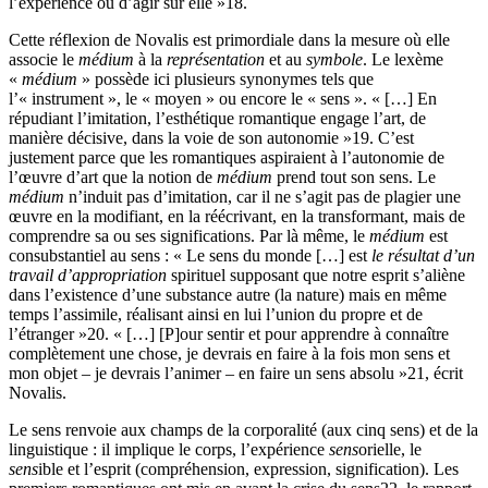
l’expérience ou d’agir sur elle »
18
.
Cette réflexion de Novalis est primordiale dans la mesure où elle
associe le
médium
à la
représentation
et au
symbole
. Le lexème
«
médium
» possède ici plusieurs synonymes tels que
l’« instrument », le « moyen » ou encore le « sens ». « […] En
répudiant l’imitation, l’esthétique romantique engage l’art, de
manière décisive, dans la voie de son autonomie »
19
. C’est
justement parce que les romantiques aspiraient à l’autonomie de
l’œuvre d’art que la notion de
médium
prend tout son sens. Le
médium
n’induit pas d’imitation, car il ne s’agit pas de plagier une
œuvre en la modifiant, en la réécrivant, en la transformant, mais de
comprendre sa ou ses significations. Par là même, le
médium
est
consubstantiel au sens : « Le sens du monde […] est
le résultat d’un
travail d’appropriation
spirituel supposant que notre esprit s’aliène
dans l’existence d’une substance autre (la nature) mais en même
temps l’assimile, réalisant ainsi en lui l’union du propre et de
l’étranger »
20
. « […] [P]our sentir et pour apprendre à connaître
complètement une chose, je devrais en faire à la fois mon sens et
mon objet – je devrais l’animer – en faire un sens absolu »
21
, écrit
Novalis.
Le sens renvoie aux champs de la corporalité (aux cinq sens) et de la
linguistique : il implique le corps, l’expérience
sens
orielle, le
sens
ible et l’esprit (compréhension, expression, signification). Les