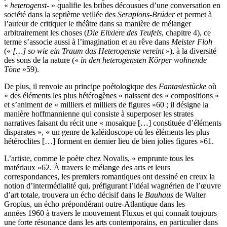
«
heterogenst
- » qualifie les bribes décousues d’une conversation en
société dans la septième veillée des
Serapions-Brüder
et permet à
l’auteur de critiquer le théâtre dans sa manière de mélanger
arbitrairement les choses (
Die Elixiere des Teufels
, chapitre 4), ce
terme s’associe aussi à l’imagination et au rêve dans
Meister Floh
(«
[…] so wie ein Traum das Heterogenste vereint
»), à la diversité
des sons de la nature («
in den heterogensten Körper wohnende
Töne
»
59
).
De plus, il renvoie au principe poétologique des
Fantasiestücke
où
« des éléments les plus hétérogènes » naissent des « compositions »
et s’animent de « milliers et milliers de figures »
60
; il désigne la
manière hoffmannienne qui consiste à superposer les strates
narratives faisant du récit une « mosaïque […] constituée d’éléments
disparates », « un genre de kaléidoscope où les éléments les plus
hétéroclites […] forment en dernier lieu de bien jolies figures »
61
.
L’artiste, comme le poète chez Novalis, « emprunte tous les
matériaux »
62
. À travers le mélange des arts et leurs
correspondances, les premiers romantiques ont dessiné en creux la
notion d’intermédialité qui, préfigurant l’idéal wagnérien de l’œuvre
d’art totale, trouvera un écho décisif dans le
Bauhaus
de Walter
Gropius, un écho prépondérant outre-Atlantique dans les
années 1960 à travers le mouvement Fluxus et qui connaît toujours
une forte résonance dans les arts contemporains, en particulier dans