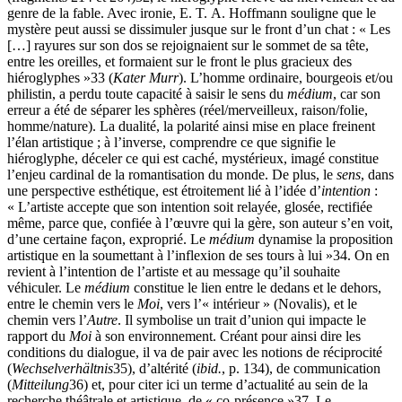
genre de la fable. Avec ironie, E. T. A. Hoffmann souligne que le
mystère peut aussi se dissimuler jusque sur le front d’un chat : « Les
[…] rayures sur son dos se rejoignaient sur le sommet de sa tête,
entre les oreilles, et formaient sur le front le plus gracieux des
hiéroglyphes »
33
(
Kater Murr
). L’homme ordinaire, bourgeois et/ou
philistin, a perdu toute capacité à saisir le sens du
médium
, car son
erreur a été de séparer les sphères (réel/merveilleux, raison/folie,
homme/nature). La dualité, la polarité ainsi mise en place freinent
l’élan artistique ; à l’inverse, comprendre ce que signifie le
hiéroglyphe, déceler ce qui est caché, mystérieux, imagé constitue
l’enjeu cardinal de la romantisation du monde. De plus, le
sens
, dans
une perspective esthétique, est étroitement lié à l’idée d’
intention
:
« L’artiste accepte que son intention soit relayée, glosée, rectifiée
même, parce que, confiée à l’œuvre qui la gère, son auteur s’en voit,
d’une certaine façon, exproprié. Le
médium
dynamise la proposition
artistique en la soumettant à l’inflexion de ses tours à lui »
34
. On en
revient à l’intention de l’artiste et au message qu’il souhaite
véhiculer. Le
médium
constitue le lien entre le dedans et le dehors,
entre le chemin vers le
Moi
, vers l’« intérieur » (Novalis), et le
chemin vers l’
Autre
. Il symbolise un trait d’union qui impacte le
rapport du
Moi
à son environnement. Créant pour ainsi dire les
conditions du dialogue, il va de pair avec les notions de réciprocité
(
Wechselverhältnis
35
), d’altérité (
ibid.
, p. 134), de communication
(
Mitteilung
36
) et, pour citer ici un terme d’actualité au sein de la
recherche théâtrale et artistique, de « co-présence »
37
. Le