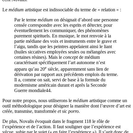
Le
médium
artistique est indissociable du terme de « relation » :
Par le terme
médium
on désignait d’abord une personne
censée correspondre avec les esprits et détecter, pour
éventuellement les communiquer, des phénomènes
purement spirituels. En musique, le mot renvoie à la
partie médiane des voix et instruments entre le grave et
l’aigu, tandis que les peintres appelaient ainsi le liant
(huiles siccatives employées seules ou mélangées avec
certaines résines). Mais le
concept
de médium
caractérisant spécifiquement l’art autonome n’est
e
apparu qu’au
20
siècle, apparemment sans lien de
dérivation par rapport aux précédents emplois du terme.
Il a, comme on sait, servi de base à la formule du
modernisme américain durant et après la Seconde
Guerre mondiale
44
.
Pour notre propos, nous utiliserons le
médium
artistique comme un
outil méthodologique pour désigner la manière dont l’œuvre d’art est
créée, transmise, transformée
et sic porro
.
De plus, Novalis évoquait dans le fragment 118 le rôle de
l’expérience et de l’action. Il faut souligner que l’expérience est
vécue, subie par le sujet (« en faire l’expérience »). Il s’agit donc de