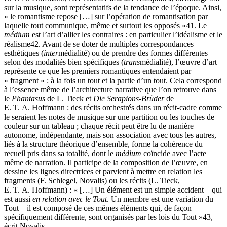
sur la musique, sont représentatifs de la tendance de l’époque. Ainsi,
« le romantisme repose […] sur l’opération de romantisation par
laquelle tout communique, même et surtout les opposés »
41
. Le
médium
est l’art d’allier les contraires : en particulier l’idéalisme et le
réalisme
42
. Avant de se doter de multiples correspondances
esthétiques (
inter
médialité) ou de prendre des formes différentes
selon des modalités bien spécifiques (
trans
médialité), l’œuvre d’art
représente ce que les premiers romantiques entendaient par
« fragment » : à la fois un tout et la partie d’un tout. Cela correspond
à l’essence même de l’architecture narrative que l’on retrouve dans
le
Phantasus
de L. Tieck et
Die Serapions-Brüder
de
E. T. A. Hoffmann : des récits orchestrés dans un récit-cadre comme
le seraient les notes de musique sur une partition ou les touches de
couleur sur un tableau ; chaque récit peut être lu de manière
autonome, indépendante, mais son association avec tous les autres,
liés à la structure théorique d’ensemble, forme la cohérence du
recueil pris dans sa totalité, dont le
médium
coïncide avec l’acte
même de narration. Il participe de la composition de l’œuvre, en
dessine les lignes directrices et parvient à mettre en relation les
fragments (F. Schlegel, Novalis) ou les récits (L. Tieck,
E. T. A. Hoffmann) : « […] Un élément est un simple accident – qui
est aussi
en relation avec le Tout
. Un membre est une variation du
Tout – il est composé de ces mêmes éléments qui, de façon
spécifiquement différente, sont organisés par les lois du Tout »
43
,
écrit Novalis.