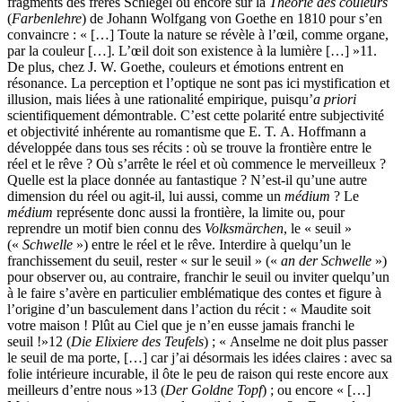
fragments des frères Schlegel ou encore sur la
Théorie des couleurs
(
Farbenlehre
) de Johann Wolfgang von Goethe en 1810 pour s’en
convaincre : « […] Toute la nature se révèle à l’œil, comme organe,
par la couleur […]. L’œil doit son existence à la lumière […] »
11
.
De plus, chez J. W. Goethe, couleurs et émotions entrent en
résonance. La perception et l’optique ne sont pas ici mystification et
illusion, mais liées à une rationalité empirique, puisqu’
a priori
scientifiquement démontrable. C’est cette polarité entre subjectivité
et objectivité inhérente au romantisme que E. T. A. Hoffmann a
développée dans tous ses récits : où se trouve la frontière entre le
réel et le rêve ? Où s’arrête le réel et où commence le merveilleux ?
Quelle est la place donnée au fantastique ? N’est-il qu’une autre
dimension du réel ou agit-il, lui aussi, comme un
médium
? Le
médium
représente donc aussi la frontière, la limite ou, pour
reprendre un motif bien connu des
Volksmärchen
, le « seuil »
(«
Schwelle
») entre le réel et le rêve. Interdire à quelqu’un le
franchissement du seuil, rester « sur le seuil » («
an der Schwelle
»)
pour observer ou, au contraire, franchir le seuil ou inviter quelqu’un
à le faire s’avère en particulier emblématique des contes et figure à
l’origine d’un basculement dans l’action du récit : « Maudite soit
votre maison ! Plût au Ciel que je n’en eusse jamais franchi le
seuil !»
12
(
Die Elixiere des Teufels
) ; « Anselme ne doit plus passer
le seuil de ma porte, […] car j’ai désormais les idées claires : avec sa
folie intérieure incurable, il ôte le peu de raison qui reste encore aux
meilleurs d’entre nous »
13
(
Der Goldne Topf
) ; ou encore « […]