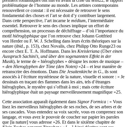
premiers romantiques ont mis en avant la crise du sens
22
, le rapport
problématique de l’homme au monde. Les artistes contemporains
renouvellent ce constat : il est nécessaire de retrouver le sens
fondamental des choses et l’art se doit d’y contribuer largement.
Dans cette perspective, l’art incarne le
médium
, l’intermédiaire
essentiel. Retrouver le sens des choses implique un effort de
compréhension, un processus de déchiffrage – d’où l’importance du
motif
hiéroglyphique
que l’on retrouve chez Johann Gottfried
von Herder ou F. W. J. Schelling dans leurs écrits théoriques sur la
nature (
ibid.
, p. 153), chez Novalis, chez Philipp Otto Runge
23
ou
encore chez E. T. A. Hoffmann. Dans les
Kreisleriana
(
Über einen
Ausspruch Sachini’s, und über den sogenannten Effekt in der
Musik
), le terme de « hiéroglyphes » désigne les notes de musique –
«
den Hieroglyphen der Töne (den Noten)
»
24
– et leur manière de
retranscrire des émotions. Dans
Die Jesuitenkirche in G.
, ils sont
associés à l’écriture mystérieuse de la nature, visuelle et sonore : « Je
dessinais en traçant des flammes dans les airs, tels d’étranges
hiéroglyphes, le mystère qui s’offrait à moi ; mais cette écriture
hiéroglyphique était un paysage merveilleusement magnifique »
25
.
Cette association apparaît également dans
Signor Formica
: « Vous
lisez les merveilleux hiéroglyphes de ses roches, de ses arbres et de
ses cascades. Vous entendez sa voix sacrée, vous en comprenez son
langage, et vous avez le pouvoir de coucher sur papier les paroles
que [la nature] vous adresse »
26
. Et dans le sixième chapitre de