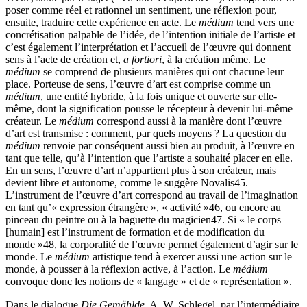
poser comme réel et rationnel un sentiment, une réflexion pour,
ensuite, traduire cette expérience en acte. Le
médium
tend vers une
concrétisation palpable de l’idée, de l’intention initiale de l’artiste et
c’est également l’interprétation et l’accueil de l’œuvre qui donnent
sens à l’acte de création et,
a fortiori
, à la création même. Le
médium
se comprend de plusieurs manières qui ont chacune leur
place. Porteuse de sens, l’œuvre d’art est comprise comme un
médium
, une entité hybride, à la fois unique et ouverte sur elle-
même, dont la signification pousse le récepteur à devenir lui-même
créateur. Le
médium
correspond aussi à la manière dont l’œuvre
d’art est transmise : comment, par quels moyens ? La question du
médium
renvoie par conséquent aussi bien au produit, à l’œuvre en
tant que telle, qu’à l’intention que l’artiste a souhaité placer en elle.
En un sens, l’œuvre d’art n’appartient plus à son créateur, mais
devient libre et autonome, comme le suggère Novalis
45
.
L’instrument de l’œuvre d’art correspond au travail de l’imagination
en tant qu’« expression étrangère », « activité »
46
, ou encore au
pinceau du peintre ou à la baguette du magicien
47
. Si « le corps
[humain] est l’instrument de formation et de modification du
monde »
48
, la corporalité de l’œuvre permet également d’agir sur le
monde. Le
médium
artistique tend à exercer aussi une action sur le
monde, à pousser à la réflexion active, à l’action. Le
médium
convoque donc les notions de « langage » et de « représentation ».
Dans le dialogue
Die Gemählde
, A. W. Schlegel, par l’intermédiaire