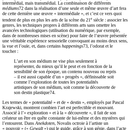
intermédial, mais transmédial. La combinaison de différents
médiums
72
dans la réalisation d’une seule et même œuvre d’art fera
de cette dernière une œuvre « intermédiale », et c’est ce vers quoi
e
tendent de plus en plus les arts de la scène du 21
siècle : associer les
genres, les techniques propres à différents arts sans omettre les
avancées technologiques (utilisation du numérique, par exemple,
dans de nombreuses mises en scène) pour faire de l’œuvre présentée
une véritable expérience sensorielle convoquant au moins deux sens,
la vue et l’ouïe, et, dans certains
happenings
73
, l’odorat et le
toucher :
L’art en son médium ne vise plus seulement à
représenter, du mieux qu’il le peut et en fonction de la
sensibilité de son époque, un contenu nouveau ou repris
– il est aussi capable d’un « progrès », définissable soit
comme l’exploration de toutes les potentialités
artistiques de son médium, soit comme la découverte de
son destin plastique
74
.
Les termes de « potentialité » et de « destin », employés par Pascal
Krajewski, montrent combien l’art est perfectible et mouvant.
Associé à l’« exploration » et à la « découverte », il fait de son
créateur un être en quête constante de lui-même et des mystères qui
l’entourent. Dans
Anekdoten
, Novalis octroie à l’artiste un
« pouvoir » («
Gewalt
») qui le guide, grâce à son génie, dans l’acte