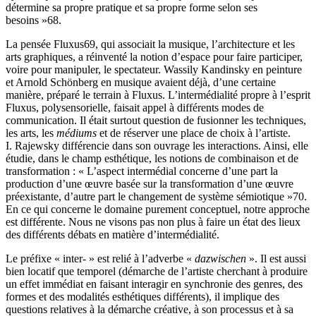
détermine sa propre pratique et sa propre forme selon ses
besoins »
68
.
La pensée Fluxus
69
, qui associait la musique, l’architecture et les
arts graphiques, a réinventé la notion d’espace pour faire participer,
voire pour manipuler, le spectateur. Wassily Kandinsky en peinture
et Arnold Schönberg en musique avaient déjà, d’une certaine
manière, préparé le terrain à Fluxus. L’intermédialité propre à l’esprit
Fluxus, polysensorielle, faisait appel à différents modes de
communication. Il était surtout question de fusionner les techniques,
les arts, les
médiums
et de réserver une place de choix à l’artiste.
I. Rajewsky différencie dans son ouvrage les interactions. Ainsi, elle
étudie, dans le champ esthétique, les notions de combinaison et de
transformation : « L’aspect intermédial concerne d’une part la
production d’une œuvre basée sur la transformation d’une œuvre
préexistante, d’autre part le changement de système sémiotique »
70
.
En ce qui concerne le domaine purement conceptuel, notre approche
est différente. Nous ne visons pas non plus à faire un état des lieux
des différents débats en matière d’intermédialité.
Le préfixe « inter- » est relié à l’adverbe «
dazwischen
». Il est aussi
bien locatif que temporel (démarche de l’artiste cherchant à produire
un effet immédiat en faisant interagir en synchronie des genres, des
formes et des modalités esthétiques différents), il implique des
questions relatives à la démarche créative, à son processus et à sa