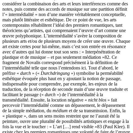
considérer la combinaison des arts et leurs interférences comme des
notes, puis comme des accords de musique sur une partition définit
l’« intermédialité » non d’une manière véritablement conceptuelle,
mais plutôt littéraire et esthétique. De ce point de vue, les arts
contemporains réhabilitent l’idéal des premiers romantiques, tant
théoriciens qu’artistes, qui comprenaient l’œuvre d’art comme une
œuvre polyphonique. L’intermédialité s’avère la composition de
plusieurs arts et/ou de plusieurs moyens de créer une œuvre. Chaque
art existe certes pour lui-même, mais c’est son entrée en résonance
avec d’autres qui lui donne tout son sens : « Interpénétration de
plastique et de musique – et pas seulement médiation »
82
. Ce
fragment de Novalis correspond précisément à la définition de
l’intermédialité telle que nous l’entendons ici. Tout d’abord, le
préfixe «
durch
» («
Durchdringung
») symbolise la perméabilité
esthétique évoquée plus haut en y ajoutant la notion de passage,
indispensable pour comprendre, par exemple, les enjeux de la
traduction, de la réception de seconde main d’une œuvre traduite et
facilitant le passage («
durch
») de l’intermédialité à la
transmédialité. Ensuite, la locution négative «
nicht blos
» fait
percevoir l’intermédialité comme un dépassement, le dépassement
de la simple médiation, du
médium
et de sa transmission. Enfin, la
« plastique », dans un sens moins restreint que ne l’aurait été la
peinture, ouvre une pluralité de possibilités artistiques et engage à la
fois la vue et le toucher : « L’art […] rend visible »
83
(Paul Klee). Il
existe chez les premiers romantiques une volonté de faire de l’œuvre