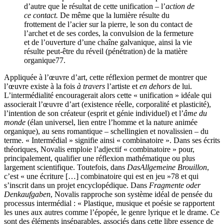
d’autre que le résultat de cette unification – l’
action de
ce contact.
De même que la lumière résulte du
frottement de l’acier sur la pierre, le son du contact de
l’archet et de ses cordes, la convulsion de la fermeture
et de l’ouverture d’une chaîne galvanique, ainsi la vie
résulte peut-être du réveil (pénétration) de la matière
organique
77
.
Appliquée à l’œuvre d’art, cette réflexion permet de montrer que
l’œuvre existe à la fois
à travers
l’artiste et
en dehors
de lui.
L’intermédialité encouragerait alors cette « unification » idéale qui
associerait l’œuvre d’art (existence réelle, corporalité et plasticité),
l’intention de son créateur (esprit et génie individuel) et l’
âme du
monde
(élan universel, lien entre l’homme et la nature animée
organique), au sens romantique – schellingien et novalissien – du
terme. « Intermédial » signifie ainsi « combinatoire ». Dans ses écrits
théoriques, Novalis emploie l’adjectif « combinatoire » pour,
principalement, qualifier une réflexion mathématique ou plus
largement scientifique. Toutefois, dans
Das
Allgemeine Brouillon
,
c’est « une écriture […] combinatoire qui est en jeu »
78
et qui
s’inscrit dans un projet encyclopédique. Dans
Fragmente oder
Denkaufgaben
, Novalis rapproche son système idéal de pensée du
processus intermédial : « Plastique, musique et poésie se rapportent
les unes aux autres comme l’épopée, le genre lyrique et le drame. Ce
sont des éléments inséparables, associés dans cette libre essence de