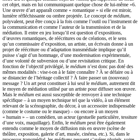
cet objet, mais en lui communiquant quelque chose de lui-même »
6
.
Une œuvre d’art apparaît comme « romantique » si elle est miroir,
lumière réfléchissante ou ombre projetée. Le concept de
médium
,
polyvalent, peut être conçu à la fois comme l’outil ou l’instrument de
la communication et comme l’auteur de la transmission et de la
médiation. Il entre en jeu lorsqu’il est question d’expositions,
d’œuvres romantiques, de réécritures ou de créations, et le sens
qu’un commissaire d’exposition, un artiste, un écrivain donne à un
projet de réécriture ou d’adaptation transmédiale implique qu’il
puisse s’agir d’un hommage, d’une modernisation expérimentale,
d’une volonté de subversion ou d’une revisitation critique. En
fonction de l’objectif privilégié, le
médium
n’est donc pas doté des
mêmes modalités : vise-t-on à le faire connaître ? À se défaire ou à
se distancier de l’héritage collectif ? À faire passer un (nouveau)
message ? Un art peut constituer à lui seul le
médium
, autrement dit
le moyen de médiation utilisé par un artiste pour diffuser son œuvre.
Mais le
médium
est aussi susceptible de renvoyer à une technique
spécifique – à un moyen technique tel que la vidéo, à un élément
relevant de la scénographie, du décor, à un accessoire indispensable
(comme le costume ou le masque) – ou encore à un moyen
« humain » – un comédien, un acteur (gestuelle particulière, tessiture
d’une voix, maquillage). Enfin, le
médium
peut être également
entendu comme le moyen de diffusion mis en œuvre (scène de
théâtre, exposition, galerie d’art, musée, cinéma, etc.). Si, dans le
processus transmédial, les
médiums
peuvent s’avérer pluriels, voire