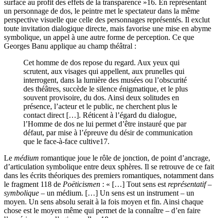
surface au profit des effets de la transparence »
16
. En représentant
un personnage de dos, le peintre met le spectateur dans la même
perspective visuelle que celle des personnages représentés. Il exclut
toute invitation dialogique directe, mais favorise une mise en abyme
symbolique, un appel à une autre forme de perception. Ce que
Georges Banu applique au champ théâtral :
Cet homme de dos repose du regard. Aux yeux qui
scrutent, aux visages qui appellent, aux prunelles qui
interrogent, dans la lumière des musées ou l’obscurité
des théâtres, succède le silence énigmatique, et le plus
souvent provisoire, du dos. Ainsi deux solitudes en
présence, l’acteur et le public, ne cherchent plus le
contact direct […]. Réticent à l’égard du dialogue,
l’Homme de dos ne lui permet d’être instauré que par
défaut, par mise à l’épreuve du désir de communication
que le face-à-face cultive
17
.
Le
médium
romantique joue le rôle de jonction, de point d’ancrage,
d’articulation symbolique entre deux sphères. Il se retrouve de ce fait
dans les écrits théoriques des premiers romantiques, notamment dans
le fragment 118 de
Poëticismen
: « […] Tout sens est
représentatif
–
symbolique
– un médium. […] Un sens est un instrument – un
moyen. Un sens absolu serait à la fois moyen et fin. Ainsi chaque
chose est le moyen même qui permet de la connaître – d’en faire