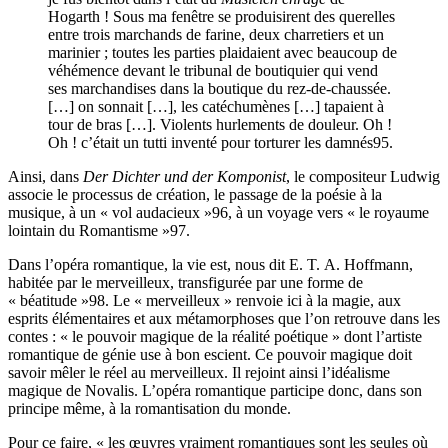
Hogarth ! Sous ma fenêtre se produisirent des querelles
entre trois marchands de farine, deux charretiers et un
marinier ; toutes les parties plaidaient avec beaucoup de
véhémence devant le tribunal de boutiquier qui vend
ses marchandises dans la boutique du rez-de-chaussée.
[…] on sonnait […], les catéchumènes […] tapaient à
tour de bras […]. Violents hurlements de douleur. Oh !
Oh ! c’était un tutti inventé pour torturer les damnés
95
.
Ainsi, dans
Der Dichter und der Komponist
, le compositeur Ludwig
associe le processus de création, le passage de la poésie à la
musique, à un « vol audacieux »
96
, à un voyage vers « le royaume
lointain du Romantisme »
97
.
Dans l’opéra romantique, la vie est, nous dit E. T. A. Hoffmann,
habitée par le merveilleux, transfigurée par une forme de
« béatitude »
98
. Le « merveilleux » renvoie ici à la magie, aux
esprits élémentaires et aux métamorphoses que l’on retrouve dans les
contes : « le pouvoir magique de la réalité poétique » dont l’artiste
romantique de génie use à bon escient. Ce pouvoir magique doit
savoir mêler le réel au merveilleux. Il rejoint ainsi l’idéalisme
magique de Novalis. L’opéra romantique participe donc, dans son
principe même, à la romantisation du monde.
Pour ce faire, « les œuvres vraiment romantiques sont les seules où