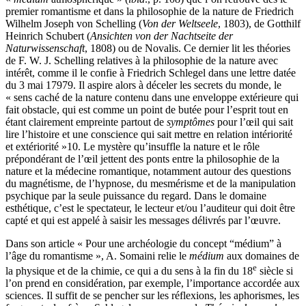
premier romantisme et dans la philosophie de la nature de Friedrich
Wilhelm Joseph von Schelling (
Von der Weltseele
, 1803), de Gotthilf
Heinrich Schubert (
Ansichten von der Nachtseite der
Naturwissenschaft
, 1808) ou de Novalis. Ce dernier lit les théories
de F. W. J. Schelling relatives à la philosophie de la nature avec
intérêt, comme il le confie à Friedrich Schlegel dans une lettre datée
du 3 mai 1797
9
. Il aspire alors à déceler les secrets du monde, le
« sens caché de la nature contenu dans une enveloppe extérieure qui
fait obstacle, qui est comme un point de butée pour l’esprit tout en
étant clairement empreinte partout de
symptômes
pour l’œil qui sait
lire l’histoire et une conscience qui sait mettre en relation intériorité
et extériorité »
10
. Le mystère qu’insuffle la nature et le rôle
prépondérant de l’œil jettent des ponts entre la philosophie de la
nature et la médecine romantique, notamment autour des questions
du magnétisme, de l’hypnose, du mesmérisme et de la manipulation
psychique par la seule puissance du regard. Dans le domaine
esthétique, c’est le spectateur, le lecteur et/ou l’auditeur qui doit être
capté et qui est appelé à saisir les messages délivrés par l’œuvre.
Dans son article « Pour une archéologie du concept “médium” à
l’âge du romantisme », A. Somaini relie le
médium
aux domaines de
e
la physique et de la chimie, ce qui a du sens à la fin du 18
siècle si
l’on prend en considération, par exemple, l’importance accordée aux
sciences. Il suffit de se pencher sur les réflexions, les aphorismes, les