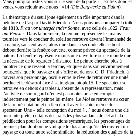
Mais pourquoi restez-vous sur le seuil de la porte ? – Entrez donc et
venez vous réjouir avec nous ! »
14
(
Die Bergwerke zu Falun
).
La thématique du seuil joue également un rôle important dans la
peinture de Caspar David Friedrich. Nous pouvons comparer la toile
de 1818,
Frau vor untergehender Sonne
, avec celle de 1822,
Frau
am Fenster
. Dans la première, la femme représentée les mains
tournées vers le coucher du soleil se retrouve devant l’immensité de
la nature, sans entraves, alors que dans la seconde elle se tient
debout derrière la fenêtre ouverte, comme privée du spectacle de la
nature. La fenêtre représente moins une ouverture sur le monde que
la nécessité de le regarder à distance. Le peintre cherche plus à
montrer ce que ressent la femme, étriquée dans son environnement
bourgeois, que le paysage qui s’offre au dehors. C. D. Friedrich, à
travers son personnage, oscille entre le rêve de retrouver une unité
perdue et le désarroi face à sa tragique utopie
15
. Le spectateur se
retrouve en dehors du tableau, absent de la représentation, mais
l’activité de son regard n’en est pas moins prise en compte
indirectement par le peintre lui-même. Le
Moi
se retrouve au cœur
de la représentation et en lien étroit avec le statut même du
spectateur. Une « telle conception du moi […] nous donne une clé
pour interpréter certains des traits les plus saillants de cet art : la
prédilection pour les compositions symétriques, les personnages de
premier plan dont on ne voit que le dos alors qu’ils découvrent un
paysage ou toute autre scène similaire, la réduction des qualités de la