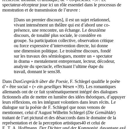
spectateur-récepteur joue ici un rôle essentiel dans le processus de
monstration et de transmission de l’œuvre :
[Dans un premier discours], il est un sujet relationnel,
vivant intensément un théâtre qui est d’abord une co-
présence, une rencontre, un échange. Le deuxième
discours, de tonalité plus sociale, le considère en
groupe. Sa participation collective, observation critique
ou force expressive d’intervention directe, lui donne
une dimension politique. Le troisième discours, fondé
sur les travaux des sémiologues, montre un « spectator
in drama » mentalement entreprenant, lecteur, décodeur,
analyste du spectacle, effectuant l’ultime étape du
travail, donnant le sens
38
.
Dans
Das
Gespräch über die Poesie
, F. Schlegel qualifie le poète
d’« être social » («
ein geselliges Wesen
»
39
). Les romantiques
allemands ont de ce fait systématiquement intégré des dialogues
fictionnels afin de mettre en lumière des idées théoriques, d’appuyer
leurs réflexions, en les intégrant volontiers dans leurs récits. Le
dialogue sur la poésie de F. Schlegel que nous venons de
mentionner, celui d’August Wilhelm Schlegel (
Die Gemählde
)
traitant de l’art pictural et des désaccords dans le domaine de la
représentation et de la perception artistiques
40
et celui de
E. T. A. Hoffmann,
Der Dichter und der Komponist
, davantage axé