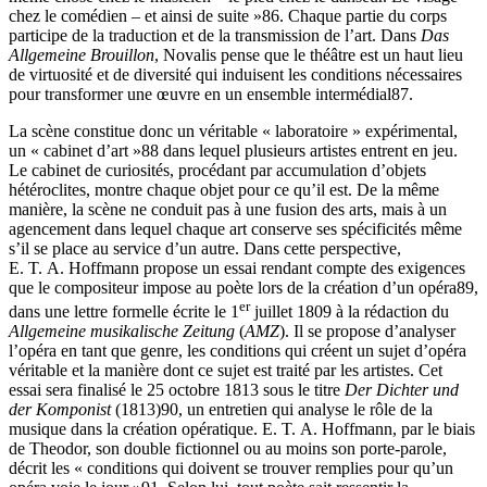
chez le comédien – et ainsi de suite »
86
. Chaque partie du corps
participe de la traduction et de la transmission de l’art. Dans
Das
Allgemeine Brouillon
, Novalis pense que le théâtre est un haut lieu
de virtuosité et de diversité qui induisent les conditions nécessaires
pour transformer une œuvre en un ensemble intermédial
87
.
La scène constitue donc un véritable « laboratoire » expérimental,
un « cabinet d’art »
88
dans lequel plusieurs artistes entrent en jeu.
Le cabinet de curiosités, procédant par accumulation d’objets
hétéroclites, montre chaque objet pour ce qu’il est. De la même
manière, la scène ne conduit pas à une fusion des arts, mais à un
agencement dans lequel chaque art conserve ses spécificités même
s’il se place au service d’un autre. Dans cette perspective,
E. T. A. Hoffmann propose un essai rendant compte des exigences
que le compositeur impose au poète lors de la création d’un opéra
89
,
er
dans une lettre formelle écrite le 1
juillet 1809 à la rédaction du
Allgemeine musikalische Zeitung
(
AMZ
). Il se propose d’analyser
l’opéra en tant que genre, les conditions qui créent un sujet d’opéra
véritable et la manière dont ce sujet est traité par les artistes. Cet
essai sera finalisé le 25 octobre 1813 sous le titre
Der Dichter und
der Komponist
(1813)
90
, un entretien qui analyse le rôle de la
musique dans la création opératique. E. T. A. Hoffmann, par le biais
de Theodor, son double fictionnel ou au moins son porte-parole,
décrit les « conditions qui doivent se trouver remplies pour qu’un