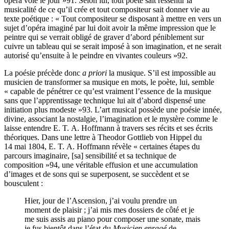
opéra voie le jour »
91
. Selon lui, tout poète sait ressentir la
musicalité de ce qu’il crée et tout compositeur sait donner vie au
texte poétique : « Tout compositeur se disposant à mettre en vers un
sujet d’opéra imaginé par lui doit avoir la même impression que le
peintre qui se verrait obligé de graver d’abord péniblement sur
cuivre un tableau qui se serait imposé à son imagination, et ne serait
autorisé qu’ensuite à le peindre en vivantes couleurs »
92
.
La poésie précède donc
a priori
la musique. S’il est impossible au
musicien de transformer sa musique en mots, le poète, lui, semble
« capable de pénétrer ce qu’est vraiment l’essence de la musique
sans que l’apprentissage technique lui ait d’abord dispensé une
initiation plus modeste »
93
. L’art musical possède une poésie innée,
divine, associant la nostalgie, l’imagination et le mystère comme le
laisse entendre E. T. A. Hoffmann à travers ses récits et ses écrits
théoriques. Dans une lettre à Theodor Gottlieb von Hippel du
14 mai 1804, E. T. A. Hoffmann révèle « certaines étapes du
parcours imaginaire, [sa] sensibilité et sa technique de
composition »
94
, une véritable effusion et une accumulation
d’images et de sons qui se superposent, se succèdent et se
bousculent :
Hier, jour de l’Ascension, j’ai voulu prendre un
moment de plaisir ; j’ai mis mes dossiers de côté et je
me suis assis au piano pour composer une sonate, mais
je fus bientôt dans l’état du
Musicien enragé
de