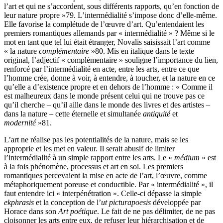
l’art et qui ne s’accordent, sous différents rapports, qu’en fonction de
leur nature propre »
79
. L’intermédialité s’impose donc d’elle-même.
Elle favorise la complétude de l’œuvre d’art. Qu’entendaient les
premiers romantiques allemands par « intermédialité » ? Même si le
mot en tant que tel lui était étranger, Novalis saisissait l’art comme
« la nature
complémentaire
»
80
. Mis en italique dans le texte
original, l’adjectif « complémentaire » souligne l’importance du lien,
renforcé par l’intermédialité en acte, entre les arts, entre ce que
l’homme crée, donne à voir, à entendre, à toucher, et la nature en ce
qu’elle a d’existence propre et en dehors de l’homme : « Comme il
est malheureux dans le monde présent celui qui ne trouve pas ce
qu’il cherche – qu’il aille dans le monde des livres et des artistes –
dans la nature – cette éternelle et simultanée
antiquité
et
modernité
»
81
.
L’art ne réalise pas les potentialités de la nature, mais se les
approprie et les met en valeur. Il serait abusif de limiter
l’intermédialité à un simple rapport entre les arts. Le «
médium
» est
à la fois phénomène, processus et art en soi. Les premiers
romantiques percevaient la mise en acte de l’art, l’œuvre, comme
métaphoriquement poreuse et conductible. Par « intermédialité », il
faut entendre ici « interpénétration ». Celle-ci dépasse la simple
ekphrasis
et la conception de l’
ut pictura
poesis
développée par
Horace dans son
Art poétique
. Le fait de ne pas délimiter, de ne pas
cloisonner les arts entre eux, de refuser leur hiérarchisation et de