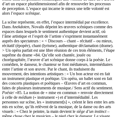
d’art un espace pluridimensionnel afin de renouveler les processus
de perception. L’espace qui incarne le mieux une telle volonté est
alors l’espace
scénique
.
La scène représente, en effet, l’espace intermédial par excellence.
Dans
Anekdoten
, Novalis dépeint les œuvres scéniques comme des
espaces dans lesquels le sentiment authentique devient actif, où
l’âme artistique et l’esprit de l’artiste s’expriment instantanément
auprès des spectateurs : « < Discours – chant – récitatif – ou mieux,
récitatif (épopée), chant (lyrisme), authentique déclamation (drame).
> Un opéra parfait est une libre réunion de ces trois éléments, l’étape
suprême du drame »
84
. Qu’elle soit chantée, jouée ou
chorégraphiée, l’œuvre d’art scénique donne corps à la poésie. Le
comédien, le danseur, le chanteur se font médiateurs, intermédiaires
entre l’artiste et son œuvre. Par le chant, ils traduisent du
mouvement, des intentions artistiques : « Un bon acteur est en fait
un instrument plastique et poétique. Un opéra, un ballet sont en fait
des concerts plastiques et poétiques – Œuvres d’art en commun,
faites de plusieurs instruments de musique./ Sens actif du sentiment.
Poésie
/ »
85
. La notion de « mise en commun » renvoie directement
à celle de
médium
(« instrument ») et d’intermédialité. Les
personnes sur scène, les « instrument[s] », créent le lien entre les arts
mis en scène, qu’ils relèvent de la musique, de la danse ou des arts
visuels : « Chez le peintre, la main devient le
siège d’un instinct
–
même chose chez le musicien – le pied chez le danseur. Le visage