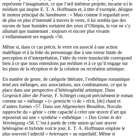
représente l’imagination, ce que l’œil intérieur projette, incarne ici le
médium
qui inspire E. T. A. Hoffmann et, à titre d’exemple, désigne
le moteur principal du
Sandmann
: « Mais comme il regardait avec
de plus en plus d’intensité à travers le verre, il lui sembla que des
rayons de lune humides sortaient des yeux d’Olimpia, la vue ne s’y
allumait que maintenant ; toujours et encore plus vivants
s’enflammaient ses regards »
56
.
Même si, dans ce cas précis, le verre est associé à une action
maléfique et à la folie du personnage due à une erreur fatale de
perception et d’interprétation, l’idée du verre translucide correspond
bien à ce que nous entendons par
médium
et à ce qu’il engage sur
les plans de la réception et de la création ou recréation artistique.
En matière de genre, de catégorie littéraire, l’esthétique romantique
tend aux mélanges, aux associations, aux combinaisons, ce qui la
place dans une perspective d’hétérogénéité artistique. Dans
Gespräch über die Poesie
, F. Schlegel conçoit précisément le roman
comme un « mélange » («
gemischt
») de « récit, [de] chant et
d’autres formes »
57
. Dans son
Allgemeines Brouillon
, Novalis
rapproche du « génie » cette capacité à créer une œuvre d’art qui
reposerait sur une « synthèse » esthétique : «
Das Genie in der
Vereinigung
»
58
. C’est à partir de cette union qu’une œuvre
hétérogène et hybride voit le jour. E. T. A. Hoffmann emploie le
plus souvent l’adjectif «
heterogen
» au superlatif. Même si