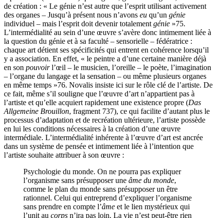
de création : « Le génie n’est autre que l’esprit utilisant activement
des organes – Jusqu’à présent nous n’avons
eu
qu’un
génie
individuel – mais l’esprit doit devenir totalement
génie
»
75
.
L’intermédialité au sein d’une œuvre s’avère donc intimement liée à
la question du génie et à sa faculté – sensorielle – fédératrice :
chaque art détient ses spécificités qui entrent en cohérence lorsqu’il
y a association. En effet, « le peintre a d’une certaine manière déjà
en son
pouvoir
l’œil – le musicien, l’oreille – le poète, l’imagination
– l’organe du langage et la sensation – ou même plusieurs organes
en même temps »
76
. Novalis insiste ici sur le rôle clé de l’artiste. De
ce fait, même s’il souligne que l’œuvre d’art n’appartient pas à
l’artiste et qu’elle acquiert rapidement une existence propre (
Das
Allgemeine Brouillon
, fragment 737), ce qui facilite d’autant plus le
processus d’adaptation et de recréation ultérieure, l’artiste possède
en lui les conditions nécessaires à la création d’une œuvre
intermédiale. L’intermédialité inhérente à l’œuvre d’art est ancrée
dans un système de pensée et intimement liée à l’intention que
l’artiste souhaite attribuer à son œuvre :
Psychologie du monde. On ne pourra pas expliquer
l’organisme sans présupposer une
âme du monde
,
comme le plan du monde sans présupposer un être
rationnel. Celui qui entreprend d’expliquer l’organisme
sans prendre en compte l’
âme
et le lien mystérieux qui
l’unit au
corps
n’ira pas loin. La vie n’est peut-être rien