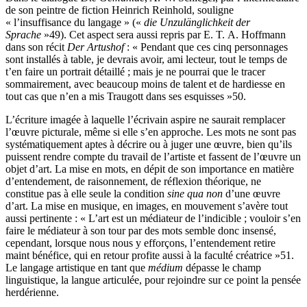
de son peintre de fiction Heinrich Reinhold, souligne
« l’insuffisance du langage » («
die Unzulänglichkeit der
Sprache
»
49
). Cet aspect sera aussi repris par E. T. A. Hoffmann
dans son récit
Der Artushof
: « Pendant que ces cinq personnages
sont installés à table, je devrais avoir, ami lecteur, tout le temps de
t’en faire un portrait détaillé ; mais je ne pourrai que le tracer
sommairement, avec beaucoup moins de talent et de hardiesse en
tout cas que n’en a mis Traugott dans ses esquisses »
50
.
L’écriture imagée à laquelle l’écrivain aspire ne saurait remplacer
l’œuvre picturale, même si elle s’en approche. Les mots ne sont pas
systématiquement aptes à décrire ou à juger une œuvre, bien qu’ils
puissent rendre compte du travail de l’artiste et fassent de l’œuvre un
objet d’art. La mise en mots, en dépit de son importance en matière
d’entendement, de raisonnement, de réflexion théorique, ne
constitue pas à elle seule la condition
sine qua non
d’une œuvre
d’art. La mise en musique, en images, en mouvement s’avère tout
aussi pertinente : « L’art est un médiateur de l’indicible ; vouloir s’en
faire le médiateur à son tour par des mots semble donc insensé,
cependant, lorsque nous nous y efforçons, l’entendement retire
maint bénéfice, qui en retour profite aussi à la faculté créatrice »
51
.
Le langage artistique en tant que
médium
dépasse le champ
linguistique, la langue articulée, pour rejoindre sur ce point la pensée
herdérienne.