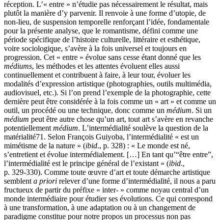
réception. L’« entre » n’étudie pas nécessairement le résultat, mais
plutôt la manière d’y parvenir. Il renvoie à une forme d’utopie, de
non-lieu, de suspension temporelle renforçant l’idée, fondamentale
pour la présente analyse, que le romantisme, défini comme une
période spécifique de l’histoire culturelle, littéraire et esthétique,
voire sociologique, s’avère à la fois universel et toujours en
progression. Cet « entre » évolue sans cesse étant donné que les
médiums
, les méthodes et les attentes évoluent elles aussi
continuellement et contribuent à faire, à leur tour, évoluer les
modalités d’expression artistique (photographies, outils multimédia,
audiovisuel, etc.). Si l’on prend l’exemple de la photographie, cette
dernière peut être considérée à la fois comme un « art » et comme un
outil, un procédé ou une technique, donc comme un
médium
. Si un
médium
peut être autre chose qu’un art, tout art s’avère en revanche
potentiellement
médium
. L’intermédialité soulève la question de la
matérialité
71
. Selon François Guiyoba, l’intermédialité « est un
mimétisme de la nature » (
ibid
., p. 328) : « Le monde est né,
s’entretient et évolue intermédialement. […] En tant qu’“être entre”,
l’intermédialité est le principe général de l’existant » (
ibid
.,
p. 329‑330). Comme toute œuvre d’art et toute démarche artistique
semblent
a priori
relever d’une forme d’intermédialité, il nous a paru
fructueux de partir du préfixe « inter- » comme noyau central d’un
monde intermédiaire pour étudier ses évolutions. Ce qui correspond
à une transformation, à une adaptation ou à un changement de
paradigme constitue pour notre propos un processus non pas