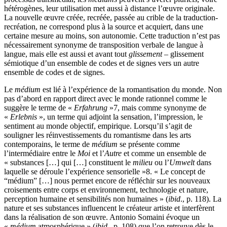
hétérogènes, leur utilisation met aussi à distance l’œuvre originale.
La nouvelle œuvre créée, recréée, passée au crible de la traduction-
recréation, ne correspond plus à la source et acquiert, dans une
certaine mesure au moins, son autonomie. Cette traduction n’est pas
nécessairement synonyme de transposition verbale de langue à
langue, mais elle est aussi et avant tout
glissement
– glissement
sémiotique d’un ensemble de codes et de signes vers un autre
ensemble de codes et de signes.
Le
médium
est lié à l’expérience de la romantisation du monde. Non
pas d’abord en rapport direct avec le monde rationnel comme le
suggère le terme de «
Erfahrung
»
7
, mais comme synonyme de
«
Erlebnis
», un terme qui adjoint la sensation, l’impression, le
sentiment au monde objectif, empirique. Lorsqu’il s’agit de
souligner les réinvestissements du romantisme dans les arts
contemporains, le terme de
médium
se présente comme
l’intermédiaire entre le
Moi
et l’
Autre
et comme un ensemble de
« substances […] qui […] constituent le
milieu
ou l’
Umwelt
dans
laquelle se déroule l’expérience sensorielle »
8
. « Le concept de
“médium” […] nous permet encore de réfléchir sur les nouveaux
croisements entre corps et environnement, technologie et nature,
perception humaine et sensibilités non humaines » (
ibid
., p. 118). La
nature et ses substances influencent le créateur artiste et interfèrent
dans la réalisation de son œuvre. Antonio Somaini évoque un
«
médium
atmosphérique » (
ibid
., p. 108) que l’on retrouve dès le