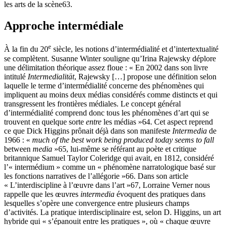
les arts de la scène
63
.
Approche intermédiale
e
À la fin du 20
siècle, les notions d’intermédialité et d’intertextualité
se complètent. Susanne Winter souligne qu’Irina Rajewsky déplore
une délimitation théorique assez floue : « En 2002 dans son livre
intitulé
Intermedialität
, Rajewsky […] propose une définition selon
laquelle le terme d’intermédialité concerne des phénomènes qui
impliquent au moins deux médias considérés comme distincts et qui
transgressent les frontières médiales. Le concept général
d’intermédialité comprend donc tous les phénomènes d’art qui se
trouvent en quelque sorte
entre
les médias »
64
. Cet aspect reprend
ce que Dick Higgins prônait déjà dans son manifeste
Intermedia
de
1966 : «
much of the best work being produced today seems to fall
between
media
»
65
, lui-même se référant au poète et critique
britannique Samuel Taylor Coleridge qui avait, en 1812, considéré
l’« intermédium » comme un « phénomène narratologique basé sur
les fonctions narratives de l’allégorie »
66
. Dans son article
« L’interdiscipline à l’œuvre dans l’art »
67
, Lorraine Verner nous
rappelle que les œuvres
intermedia
évoquent des pratiques dans
lesquelles s’opère une convergence entre plusieurs champs
d’activités. La pratique interdisciplinaire est, selon D. Higgins, un art
hybride qui « s’épanouit entre les pratiques », où « chaque œuvre