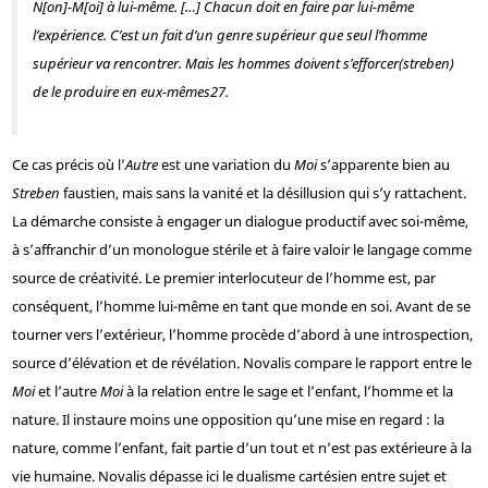
N[on]-M[oi] à lui-même. […] Chacun doit en faire par lui-même
l’expérience. C’est un fait d’un genre supérieur que seul l’homme
supérieur va rencontrer. Mais les hommes doivent s’
efforcer
(streben)
de le produire en eux-mêmes
27
.
Ce cas précis où l’
Autre
est une variation du
Moi
s’apparente bien au
Streben
faustien, mais sans la vanité et la désillusion qui s’y rattachent.
La démarche consiste à engager un dialogue productif avec soi-même,
à s’affranchir d’un monologue stérile et à faire valoir le langage comme
source de créativité. Le premier interlocuteur de l’homme est, par
conséquent, l’homme lui-même en tant que monde en soi. Avant de se
tourner vers l’extérieur, l’homme procède d’abord à une introspection,
source d’élévation et de révélation. Novalis compare le rapport entre le
Moi
et l’autre
Moi
à la relation entre le sage et l’enfant, l’homme et la
nature. Il instaure moins une opposition qu’une mise en regard : la
nature, comme l’enfant, fait partie d’un tout et n’est pas extérieure à la
vie humaine. Novalis dépasse ici le dualisme cartésien entre sujet et