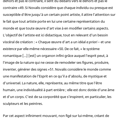
dehors et pas le contraire, il sent du dedans vers le dehors et pas le
contraire »
49
. Si Novalis considère que chaque individu ou presque est
susceptible d’être jusqu’à un certain point artiste, il attire l’attention sur
le fait que tout artiste porte en lui une certaine représentation du
monde et que toute œuvre d’art vise à en modifier certains aspects.
L’objectif de l’artiste est ici didactique, tout en relevant d’un besoin
viscéral de création : « Chaque œuvre d’art a un idéal
a priori
– et une
existence
par elle-même nécessaire »
50
. De ce fait, « le système
romantique […] [est] un organon infini grâce auquel l’esprit peut, à
l’image de la nature qui ne cesse de remodeler ses figures, produire,
inventer, générer des signes »
51
. Novalis considère le monde comme
une manifestation de l’Esprit en ce qu’il a d’absolu, de mystique et
d’universel. La nature, elle, représente, au même titre que l’être
humain, une individualité à part entière ; elle est donc dotée d’une âme
et d’un corps. C’est de sa corporéité que s’inspirent, en particulier, les
sculpteurs et les peintres.
Par cet aspect infiniment mouvant, non figé sur lui-même, créant de