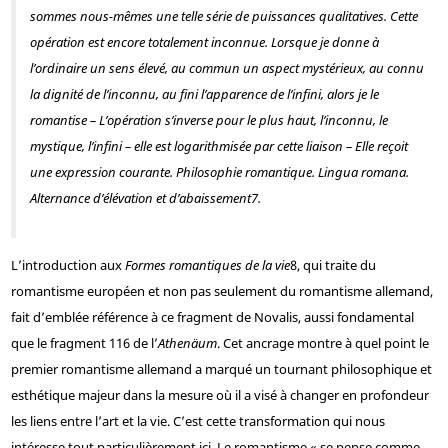
sommes nous-mêmes une telle série de puissances qualitatives. Cette
opération est encore
totalement inconnue
. Lorsque je donne à
l’ordinaire un sens élevé, au commun un aspect mystérieux, au connu
la dignité de l’inconnu, au fini l’apparence de l’infini, alors je le
romantise – L’opération s’inverse pour le plus haut, l’inconnu, le
mystique, l’infini – elle est logarithmisée par cette liaison – Elle reçoit
une expression courante. Philosophie romantique.
Lingua romana
.
Alternance d’élévation et d’abaissement
7
.
L’introduction aux
Formes romantiques de la vie
8
, qui traite du
romantisme européen et non pas seulement du romantisme allemand,
fait d’emblée référence à ce fragment de Novalis, aussi fondamental
que le fragment 116 de l’
Athenäum
. Cet ancrage montre à quel point le
premier romantisme allemand a marqué un tournant philosophique et
esthétique majeur dans la mesure où il a visé à changer en profondeur
les liens entre l’art et la vie. C’est cette transformation qui nous
intéresse tout particulièrement ici. Le romantisme « se pense comme