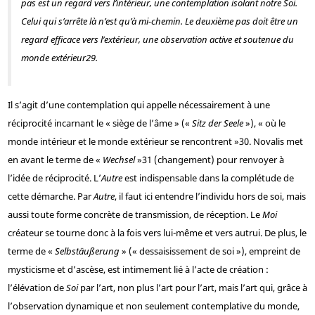
pas est un regard vers l’intérieur, une contemplation isolant notre Soi.
Celui qui s’arrête là n’est qu’à mi-chemin. Le deuxième pas doit être un
regard efficace vers l’extérieur, une observation active et soutenue du
monde extérieur
29
.
Il s’agit d’une contemplation qui appelle nécessairement à une
réciprocité incarnant le « siège de l’âme » («
Sitz der Seele
»), « où le
monde intérieur et le monde extérieur se rencontrent »
30
. Novalis met
en avant le terme de «
Wechsel
»
31
(changement) pour renvoyer à
l’idée de réciprocité. L’
Autre
est indispensable dans la complétude de
cette démarche. Par
Autre
, il faut ici entendre l’individu hors de soi, mais
aussi toute forme concrète de transmission, de réception. Le
Moi
créateur se tourne donc à la fois vers lui-même et vers autrui. De plus, le
terme de «
Selbstäußerung
» (« dessaisissement de soi »), empreint de
mysticisme et d’ascèse, est intimement lié à l’acte de création :
l’élévation de
Soi
par l’art, non plus l’art pour l’art, mais l’art qui, grâce à
l’observation dynamique et non seulement contemplative du monde,