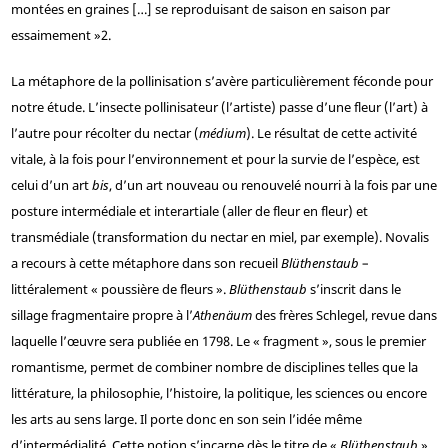
montées en graines […] se reproduisant de saison en saison par
essaimement »
2
.
La métaphore de la pollinisation s’avère particulièrement féconde pour
notre étude. L’insecte pollinisateur (l’artiste) passe d’une fleur (l’art) à
l’autre pour récolter du nectar (
médium
). Le résultat de cette activité
vitale, à la fois pour l’environnement et pour la survie de l’espèce, est
celui d’un art
bis
, d’un art nouveau ou renouvelé nourri à la fois par une
posture intermédiale et interartiale (aller de fleur en fleur) et
transmédiale (transformation du nectar en miel, par exemple). Novalis
a recours à cette métaphore dans son recueil
Blüthenstaub
–
littéralement « poussière de fleurs ».
Blüthenstaub
s’inscrit dans le
sillage fragmentaire propre à l’
Athenäum
des frères Schlegel, revue dans
laquelle l’œuvre sera publiée en 1798. Le « fragment », sous le premier
romantisme, permet de combiner nombre de disciplines telles que la
littérature, la philosophie, l’histoire, la politique, les sciences ou encore
les arts au sens large. Il porte donc en son sein l’idée même
d’intermédialité. Cette notion s’incarne dès le titre de «
Blüthenstaub
»