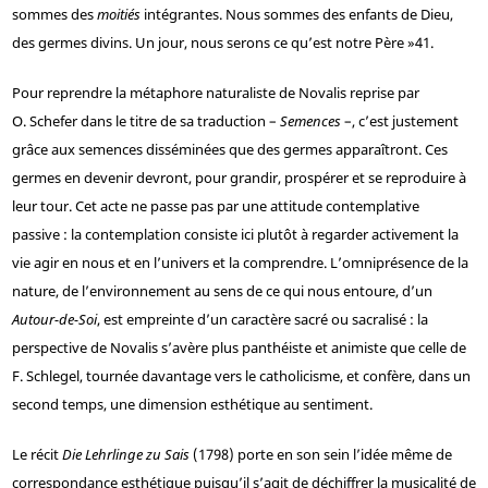
sommes des
moitiés
intégrantes. Nous sommes des enfants de Dieu,
des germes divins. Un jour, nous serons ce qu’est notre Père »
41
.
Pour reprendre la métaphore naturaliste de Novalis reprise par
O. Schefer dans le titre de sa traduction –
Semences
–, c’est justement
grâce aux semences disséminées que des germes apparaîtront. Ces
germes en devenir devront, pour grandir, prospérer et se reproduire à
leur tour. Cet acte ne passe pas par une attitude contemplative
passive : la contemplation consiste ici plutôt à regarder activement la
vie agir en nous et en l’univers et la comprendre. L’omniprésence de la
nature, de l’environnement au sens de ce qui nous entoure, d’un
Autour-de-Soi
, est empreinte d’un caractère sacré ou sacralisé : la
perspective de Novalis s’avère plus panthéiste et animiste que celle de
F. Schlegel, tournée davantage vers le catholicisme, et confère, dans un
second temps, une dimension esthétique au sentiment.
Le récit
Die Lehrlinge zu Sais
(1798) porte en son sein l’idée même de
correspondance esthétique puisqu’il s’agit de déchiffrer la musicalité de