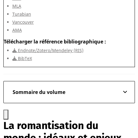
MLA
Turabian
Vancouver
AMA
Télécharger la référence bibliographique
Endnote/Zotero/Mendeley (RIS)
BibTeX
Sommaire du volume
La romantisation du
monde : idéaux et enjeux