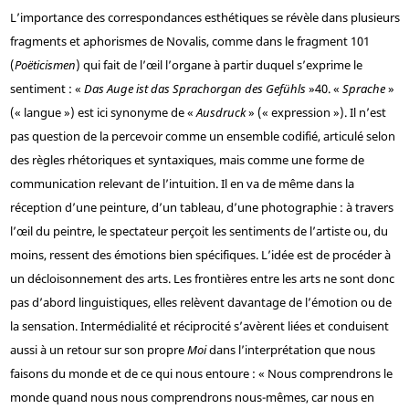
L’importance des correspondances esthétiques se révèle dans plusieurs
fragments et aphorismes de Novalis, comme dans le fragment 101
(
Poëticismen
) qui fait de l’œil l’organe à partir duquel s’exprime le
sentiment : «
Das Auge ist das Sprachorgan des Gefühls
»
40
. «
Sprache
»
(« langue ») est ici synonyme de «
Ausdruck
» (« expression »). Il n’est
pas question de la percevoir comme un ensemble codifié, articulé selon
des règles rhétoriques et syntaxiques, mais comme une forme de
communication relevant de l’intuition. Il en va de même dans la
réception d’une peinture, d’un tableau, d’une photographie : à travers
l’œil du peintre, le spectateur perçoit les sentiments de l’artiste ou, du
moins, ressent des émotions bien spécifiques. L’idée est de procéder à
un décloisonnement des arts. Les frontières entre les arts ne sont donc
pas d’abord linguistiques, elles relèvent davantage de l’émotion ou de
la sensation. Intermédialité et réciprocité s’avèrent liées et conduisent
aussi à un retour sur son propre
Moi
dans l’interprétation que nous
faisons du monde et de ce qui nous entoure : « Nous comprendrons le
monde quand nous nous comprendrons nous-mêmes, car nous en