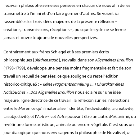
l’écrivain philosophe sème ses pensées en chacun de nous afin de les
transmettre à l’infini et d’en faire germer d’autres. Se voient ici
rassemblées les trois idées majeures de la présente réflexion –
créations, transmissions, réceptions –, puisque le cycle ne se ferme
jamais et ouvre toujours de nouvelles perspectives.
Contrairement aux frères Schlegel et à ses premiers écrits
philosophiques (
Blüthenstaub
), Novalis, dans son
Allgemeines Brouillon
(1798-1799), développe une pensée moins fragmentaire et fait de son
travail un recueil de pensées, ce que souligne du reste l’édition
historico-critique
5
: «
keine Fragmentsammlung […] Charakter eines
Notizbuches
».
Das Allgemeine Brouillon
nous éclaire sur une idée
majeure, ligne directrice de ce travail : la réflexion sur les interactions
entre le
Moi
en ce qu’il matérialise l’identité, l’individualité, la créativité,
la subjectivité, et l’
Autre
– cet
Autre
pouvant être un autre
Moi
, animé, ou
revêtir une forme artistique, animale ou encore végétale. C’est sous un
jour dialogique que nous envisageons la philosophie de Novalis et,
a