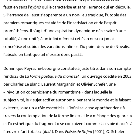
faustien sans l’
hybris
qui le caractérise et sans l’errance qui en découle.
Si l’errance de Faust s’apparente à un non-lieu tragique, l’utopie des
premiers romantiques est vidée de l’insatisfaction et de l’esprit
prométhéens. Il s’agit d’une aspiration dynamique nécessaire à une
totalité, à une unité, à un infini même si cet élan ne sera jamais
concrétisé et subira des variations infinies. Du point de vue de Novalis,
l’absolu en tant que tel n’existe donc pas
22
.
Dominique Peyrache-Leborgne constate à juste titre, dans son compte
rendu
23
de
La Forme poétique du monde
24
, un ouvrage coédité en 2003
par Charles Le Blanc, Laurent Margantin et Olivier Schefer, une
« révolution copernicienne du romantisme » dans laquelle la
subjectivité, le « sujet actif et autonome, pensant le monde et le faisant
exister », joue un « rôle essentiel ». L’infini se laisse appréhender « à
travers la contemplation de la forme finie » et le « mélange des genres »
et l’« esthétique du fragment » se conçoivent comme la « voie d’accès à
l’œuvre d’art totale » (
ibid.
). Dans
Poésie de l’infini
(2001), O. Schefer