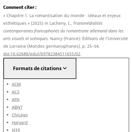
Comment citer
« Chapitre 1. La romantisation du monde : idéaux et enjeux
esthétiques » (2025) in Lacheny, I.,
Transmédialités
contemporaines francophones du romantisme allemand dans les
arts visuels et scéniques
. Nancy (France): Éditions de l’Université
de Lorraine (Mondes germanophones), p. 25–54.
doi:10.62688/edul/b9782384511655/02
.
Formats de citations
ACM
ACS
APA
ABNT
Chicago
Harvard
IEEE