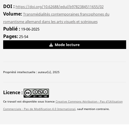
DOI
https://doi.org/10.62688/edul/b9782384511655/02
Volume
Transmédialités contemporaines francophones du
romantisme allemand dans les arts visuels et scéniques
Publié
19-06-2025
Pages
25-54
Mode lecture
Propriété intellectuelle : auteur(s), 2025
Licence
Ce travail est disponible sous licence
Creative Commons Attribution - Pas d'Utilisation
Commerciale - Pas de Modification 4.0 International
, sauf mention contraire.