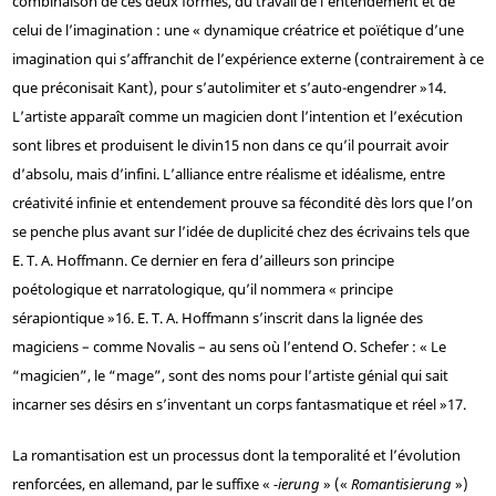
combinaison de ces deux formes, du travail de l’entendement et de
celui de l’imagination : une « dynamique créatrice et poïétique d’une
imagination qui s’affranchit de l’expérience externe (contrairement à ce
que préconisait Kant), pour s’autolimiter et s’auto-engendrer »
14
.
L’artiste apparaît comme un magicien dont l’intention et l’exécution
sont libres et produisent le divin
15
non dans ce qu’il pourrait avoir
d’absolu, mais d’infini. L’alliance entre réalisme et idéalisme, entre
créativité infinie et entendement prouve sa fécondité dès lors que l’on
se penche plus avant sur l’idée de duplicité chez des écrivains tels que
E. T. A. Hoffmann. Ce dernier en fera d’ailleurs son principe
poétologique et narratologique, qu’il nommera « principe
sérapiontique »
16
. E. T. A. Hoffmann s’inscrit dans la lignée des
magiciens – comme Novalis – au sens où l’entend O. Schefer : « Le
“magicien”, le “mage”, sont des noms pour l’artiste génial qui sait
incarner ses désirs en s’inventant un corps fantasmatique et réel »
17
.
La romantisation est un processus dont la temporalité et l’évolution
renforcées, en allemand, par le suffixe «
-ierung
» («
Romantisierung
»)