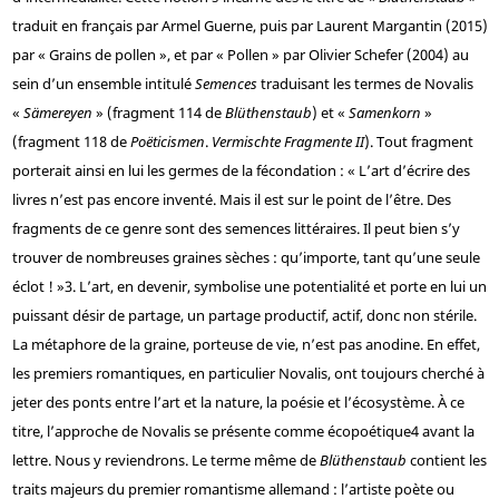
traduit en français par Armel Guerne, puis par Laurent Margantin (2015)
par « Grains de pollen », et par « Pollen » par Olivier Schefer (2004) au
sein d’un ensemble intitulé
Semences
traduisant les termes de Novalis
«
Sämereyen
» (fragment 114 de
Blüthenstaub
) et «
Samenkorn
»
(fragment 118 de
Poëticismen
.
Vermischte Fragmente II
). Tout fragment
porterait ainsi en lui les germes de la fécondation : « L’art d’écrire des
livres n’est pas encore inventé. Mais il est sur le point de l’être. Des
fragments de ce genre sont des semences littéraires. Il peut bien s’y
trouver de nombreuses graines sèches : qu’importe, tant qu’une seule
éclot ! »
3
. L’art, en devenir, symbolise une potentialité et porte en lui un
puissant désir de partage, un partage productif, actif, donc non stérile.
La métaphore de la graine, porteuse de vie, n’est pas anodine. En effet,
les premiers romantiques, en particulier Novalis, ont toujours cherché à
jeter des ponts entre l’art et la nature, la poésie et l’écosystème. À ce
titre, l’approche de Novalis se présente comme écopoétique
4
avant la
lettre. Nous y reviendrons. Le terme même de
Blüthenstaub
contient les
traits majeurs du premier romantisme allemand : l’artiste poète ou