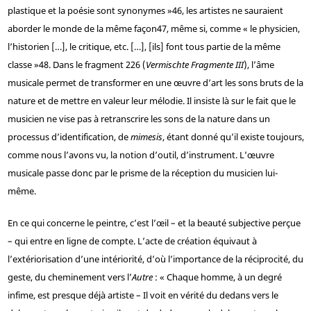
plastique et la poésie sont synonymes »
46
, les artistes ne sauraient
aborder le monde de la même façon
47
, même si, comme « le physicien,
l’historien […], le critique, etc. […], [ils] font tous partie de la même
classe »
48
. Dans le fragment 226 (
Vermischte Fragmente III
), l’âme
musicale permet de transformer en une œuvre d’art les sons bruts de la
nature et de mettre en valeur leur mélodie. Il insiste là sur le fait que le
musicien ne vise pas à retranscrire les sons de la nature dans un
processus d’identification, de
mimesis
, étant donné qu’il existe toujours,
comme nous l’avons vu, la notion d’outil, d’instrument. L’œuvre
musicale passe donc par le prisme de la réception du musicien lui-
même.
En ce qui concerne le peintre, c’est l’œil – et la beauté subjective perçue
– qui entre en ligne de compte. L’acte de création équivaut à
l’extériorisation d’une intériorité, d’où l’importance de la réciprocité, du
geste, du cheminement vers l’
Autre
: « Chaque homme, à un degré
infime, est presque déjà artiste – Il voit en vérité du dedans vers le