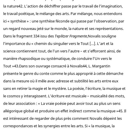
la nature
42
. L’action de déchiffrer passe par le travail de l’imagination,
le travail poétique, le mélange des arts. Par mélange, nous entendons
ici « synthèse » : une synthèse féconde qui passe par l’observation, par
un regard nouveau jeté sur le monde, la nature et ses représentations.
Dans le fragment 334 issu des
Teplitzer Fragmente
,
Novalis souligne
l’importance du « chemin du singulier vers le Tout […]. L’art et la
science contiennent tout, de l’un vers l’autre – et s’efforcent ainsi, de
manière rhapsodique ou systématique, de conduire l’Un vers le
Tout »
43
.
Dans son ouvrage consacré à Novalis
44
, L. Margantin
présente le genre du conte comme le plus approprié à cette démarche
dans la mesure où il mêle avec adresse et subtilité les arts entre eux
sans en retirer la magie et le mystère. La poésie, l’écriture, la musique et
le cosmos y interagissent. L’écriture est musicale – musicalité des mots,
de leur association : « La vraie poésie peut avoir tout au plus un sens
allégorique global et produire un effet indirect comme la musique »
45
. Il
est intéressant de regarder de plus près comment Novalis dépeint les
correspondances et les synergies entre les arts. Si « la musique, la