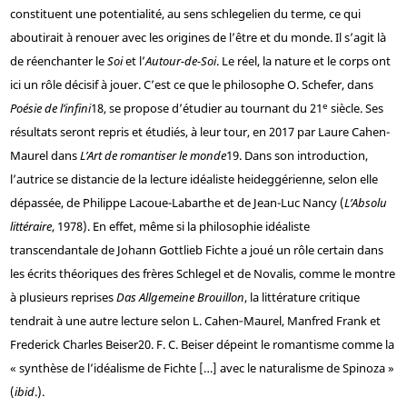
constituent une potentialité, au sens schlegelien du terme, ce qui
aboutirait à renouer avec les origines de l’être et du monde. Il s’agit là
de réenchanter le
Soi
et l’
Autour-de-Soi
. Le réel, la nature et le corps ont
ici un rôle décisif à jouer. C’est ce que le philosophe O. Schefer, dans
e
Poésie de l’infini
18
, se propose d’étudier au tournant du 21
siècle. Ses
résultats seront repris et étudiés, à leur tour, en 2017 par Laure Cahen-
Maurel dans
L’Art de romantiser le monde
19
. Dans son introduction,
l’autrice se distancie de la lecture idéaliste heideggérienne, selon elle
dépassée, de Philippe Lacoue-Labarthe et de Jean-Luc Nancy (
L’Absolu
littéraire
, 1978). En effet, même si la philosophie idéaliste
transcendantale de Johann Gottlieb Fichte a joué un rôle certain dans
les écrits théoriques des frères Schlegel et de Novalis, comme le montre
à plusieurs reprises
Das Allgemeine Brouillon
, la littérature critique
tendrait à une autre lecture selon L. Cahen‑Maurel, Manfred Frank et
Frederick Charles Beiser
20
. F. C. Beiser dépeint le romantisme comme la
« synthèse de l’idéalisme de Fichte […] avec le naturalisme de Spinoza »
(
ibid
.).