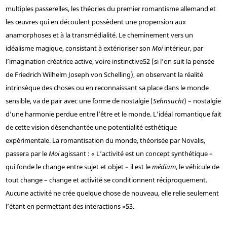
multiples passerelles, les théories du premier romantisme allemand et
les œuvres qui en découlent possèdent une propension aux
anamorphoses et à la transmédialité. Le cheminement vers un
idéalisme magique, consistant à extérioriser son
Moi
intérieur, par
l’imagination créatrice active, voire instinctive
52
(si l’on suit la pensée
de Friedrich Wilhelm Joseph von Schelling), en observant la réalité
intrinsèque des choses ou en reconnaissant sa place dans le monde
sensible, va de pair avec une forme de nostalgie (
Sehnsucht
) – nostalgie
d’une harmonie perdue entre l’être et le monde. L’idéal romantique fait
de cette vision désenchantée une potentialité esthétique
expérimentale. La romantisation du monde, théorisée par Novalis,
passera par le
Moi
agissant : « L’activité est un concept synthétique –
qui fonde le change entre sujet et objet – il est le
médium
, le véhicule de
tout change – change et activité se conditionnent réciproquement.
Aucune activité ne crée quelque chose de nouveau, elle relie seulement
l’étant en permettant des interactions »
53
.