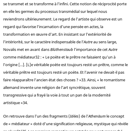
se transmet et se transforme à l’infini. Cette notion de réciprocité porte
en elle les germes du processus transmédial sur lequel nous
reviendrons ultérieurement. Le regard de l’artiste qui observe est un
regard qui favorise l’incarnation d’une pensée en actes, la
transformation en œuvre d’art. En insistant sur l’extériorité de
l’intériorité, sur le caractère indispensable de l’
Autre
au sens large,
Novalis met en avant dans
Blüthenstaub
l’importance de cet
Autre
comme médiateur
32
: « Le poète et le prêtre ne faisaient qu’un à
l’origine […]. [L]e véritable poète est toujours resté un prêtre, comme le
véritable prêtre est toujours resté un poète. Et l’avenir ne devait-il pas
faire réapparaître l’ancien état des choses ? »
33
. Ainsi, « le romantisme
allemand invente une religion de l’art syncrétique, souvent
transgressive qui a frayé la voie à tout un pan de la modernité
artistique »
34
.
On retrouve dans l’un des fragments (
Idées
) de l’
Athenäum
le concept
de « médiateur » doté d’une signification religieuse, mystique qui révèle