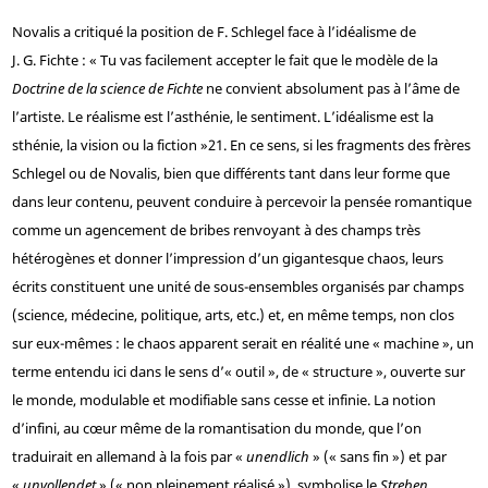
Novalis a critiqué la position de F. Schlegel face à l’idéalisme de
J. G. Fichte : « Tu vas facilement accepter le fait que le modèle de la
Doctrine de la science de Fichte
ne convient absolument pas à l’âme de
l’artiste. Le réalisme est l’asthénie, le sentiment. L’idéalisme est la
sthénie, la vision ou la fiction »
21
. En ce sens, si les fragments des frères
Schlegel ou de Novalis, bien que différents tant dans leur forme que
dans leur contenu, peuvent conduire à percevoir la pensée romantique
comme un agencement de bribes renvoyant à des champs très
hétérogènes et donner l’impression d’un gigantesque chaos, leurs
écrits constituent une unité de sous-ensembles organisés par champs
(science, médecine, politique, arts, etc.) et, en même temps, non clos
sur eux-mêmes : le chaos apparent serait en réalité une « machine », un
terme entendu ici dans le sens d’« outil », de « structure », ouverte sur
le monde, modulable et modifiable sans cesse et infinie. La notion
d’infini, au cœur même de la romantisation du monde, que l’on
traduirait en allemand à la fois par «
unendlich
» (« sans fin ») et par
«
unvollendet
» (« non pleinement réalisé »), symbolise le
Streben