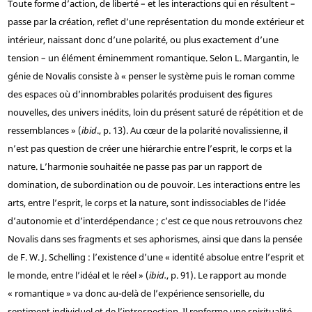
Toute forme d’action, de liberté – et les interactions qui en résultent –
passe par la création, reflet d’une représentation du monde extérieur et
intérieur, naissant donc d’une polarité, ou plus exactement d’une
tension – un élément éminemment romantique. Selon L. Margantin, le
génie de Novalis consiste à « penser le système puis le roman comme
des espaces où d’innombrables polarités produisent des figures
nouvelles, des univers inédits, loin du présent saturé de répétition et de
ressemblances » (
ibid
., p. 13). Au cœur de la polarité novalissienne, il
n’est pas question de créer une hiérarchie entre l’esprit, le corps et la
nature. L’harmonie souhaitée ne passe pas par un rapport de
domination, de subordination ou de pouvoir. Les interactions entre les
arts, entre l’esprit, le corps et la nature, sont indissociables de l’idée
d’autonomie et d’interdépendance ; c’est ce que nous retrouvons chez
Novalis dans ses fragments et ses aphorismes, ainsi que dans la pensée
de F. W. J. Schelling : l’existence d’une « identité absolue entre l’esprit et
le monde, entre l’idéal et le réel » (
ibid.
, p. 91). Le rapport au monde
« romantique » va donc au-delà de l’expérience sensorielle, du
sentiment individuel et de l’introspection. Il renferme une spiritualité