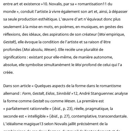
entre art et existence »
10
. Novalis, par sa « romantisation
11
du
monde », conduit l’artiste à vivre également son art et, ainsi, à dépasser
sa seule production esthétique. L’œuvre d’art n’équivaut donc plus
seulement à la mise en mots, en poèmes, en musiques, en gestes des
réflexions, des idéaux, des aspirations de son créateur (
Moi
empirique,
Gestalt
), elle évoque la condition de l’artiste et sa raison d’être
profondes (
Moi
absolu,
Wesen
). Elle recèle une pluralité de
significations : existant pour elle-même, de manière autonome,
absolue, elle symbolise simultanément le
Moi
profond de celui qui l’a
créée.
Dans son article « Quelques aspects de la forme dans le romantisme
allemand :
Form
,
Gestalt
,
Eidos
,
Sinnbild
»
12
, André Stanguennec analyse
la forme comme
Gestalt
ou comme
Wesen
. La première est
« parfaitement rationnelle » (
ibid.
, p. 23), réelle, pragmatique, la
seconde est « intelligible » (
ibid.
, p. 27), contemplative, transcendantale.
L’idéalisme magique
13
selon Novalis jaillit précisément de la