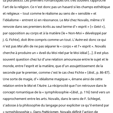
sa pluralité
35
. Les premiers romantiques ont très souvent rapproché
l’art de la religion. Ce n’est donc pas un hasard si les champs esthétique
et religieux – tout comme le réalisme au sens de « sensible » et
l’idéalisme – entrent ici en résonance. Le
Moi
chez Novalis, même s’il
renvoie dans ses premiers écrits au seul terme d’« esprit » («
Geist
»),
par opposition au corps et à la matière (le « Non-Moi » développé par
J. G. Fichte), doit être compris comme un tout. L’
Autre
est donc ce qui
n’est pas
Moi
afin de ne pas séparer le « corps » et l’« esprit ». Novalis
cherche à produire un « éveil du Moi réel par le Moi idéal […]. Il est plus
souvent question chez lui d’une relation amoureuse entre le sujet et le
monde, entre l’esprit et la matière, que d’un assujettissement de la
seconde par le premier, comme c’est le cas chez Fichte » (
ibid.
, p. 86‑87).
Une sorte de magie, d’« idéalisme magique », émane ainsi de cette
relation entre le
Moi
et l’
Autre
. La réciprocité que l’on retrouve dans le
concept romantique de la « symphilosophie »(
ibid.
, p. 116) tend vers un
rapprochement entre les arts. Novalis, dans le sens de F. Schlegel,
s’adosse à la philosophie du langage pour expliciter ce qu’il entend par
« symphilosophie ». Dans
Poëticismen
, Novalis définit l’action de