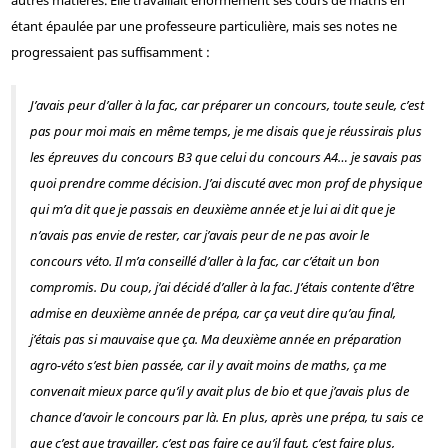
autres matières. Elle travaillait énormément ses cours de maths en
étant épaulée par une professeure particulière, mais ses notes ne
progressaient pas suffisamment :
J’avais peur d’aller à la fac, car préparer un concours, toute seule, c’est
pas pour moi mais en même temps, je me disais que je réussirais plus
les épreuves du concours B
3
que celui du concours A
4
… je savais pas
quoi prendre comme décision. J’ai discuté avec mon prof de physique
qui m’a dit que je passais en deuxième année et je lui ai dit que je
n’avais pas envie de rester, car j’avais peur de ne pas avoir le
concours véto. Il m’a conseillé d’aller à la fac, car c’était un bon
compromis. Du coup, j’ai décidé d’aller à la fac. J’étais contente d’être
admise en deuxième année de prépa, car ça veut dire qu’au final,
j’étais pas si mauvaise que ça. Ma deuxième année en préparation
agro-véto s’est bien passée, car il y avait moins de maths, ça me
convenait mieux parce qu’il y avait plus de bio et que j’avais plus de
chance d’avoir le concours par là. En plus, après une prépa, tu sais ce
que c’est que travailler, c’est pas faire ce qu’il faut, c’est faire plus,