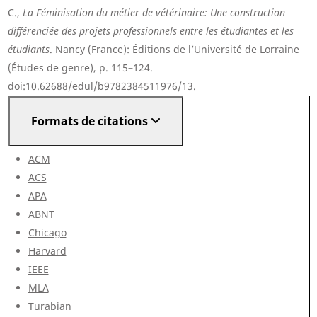
C.,
La Féminisation du métier de vétérinaire: Une construction
différenciée des projets professionnels entre les étudiantes et les
étudiants
. Nancy (France): Éditions de l’Université de Lorraine
(Études de genre), p. 115–124.
doi:10.62688/edul/b9782384511976/13
.
Formats de citations
ACM
ACS
APA
ABNT
Chicago
Harvard
IEEE
MLA
Turabian