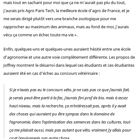
mais tout en sachant pour moi que ça ne m’aurait pas plu du tout,
j’aurais pris Agro Paris Tech, la meilleure école d’agro de France, et je
me serais dirigé plutôt vers une branche zoologique pour me
rapprocher au maximum des animaux, mais au fond de moi, j’aurais
vécu ça comme un échec toute ma vie ».
Enfin, quelques-uns et quelques-unes auraient hésité entre une école
d’agronomie et une autre voie complètement différente. Les propos de
Joffrey montrent le désarroi dans lequel ces étudiants et ces étudiantes
auraient été en cas d’échec au concours vétérinaire :
Si je n’avais pas eu le concours véto, je ne sais pas ce que j’aurais fait,
je serais peut-être parti à la fac, j’aurais fini prof de bio, mais à assez
haut niveau, mais la recherche, ça m’intéressait pas, après il y avait
des choses qui auraient pu être sympas dans le domaine de
l’agronomie, dans l’optimisation des semences dans les cultures, tout
ça me plaisait aussi, mais pas autant que véto, vraiment j’y allais pour
ça et j’envisageais pas autre chose.