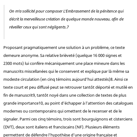
On m’a sollicité pour composer
L’Embrasement de la pénitence
qui
décrit la merveilleuse création de quelque monde nouveau, afin de
réveiller ceux qui sont négligents.
7
Proposant pragmatiquement une solution à un problème, ce texte
demeure anonyme. Sa relative brièveté (quelque 16 000 signes et
2300 mots) lui confère mécaniquement une place mineure dans les
manuscrits miscellanées qui le conservent et explique par là même sa
modeste circulation (en cinq témoins aujourd’hui attestés)
8
. Ainsi ce
texte court et peu diffusé peut se retrouver tantôt déporté et mutilé en
fin de manuscrit
9
, tantôt noyé dans une collection de textes de plus
grande importance
10
, au point d’échapper à l’attention des catalogues
modernes ou contemporains qui omettent de le recenser et de le
signaler. Parmi ces cinq témoins, trois sont bourguignons et cisterciens
(DVT), deux sont italiens et franciscains (NF). Plusieurs éléments
permettent de défendre l’hypothèse d’une origine française et