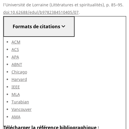
l’Université de Lorraine (Littératures et spiritualités), p. 85–95.
doi:10.62688/edul/b9782384510405/07
.
Formats de citations
ACM
ACS
APA
ABNT
Chicago
Harvard
IEEE
MLA
Turabian
Vancouver
AMA
Télécharger la référence bibliographique