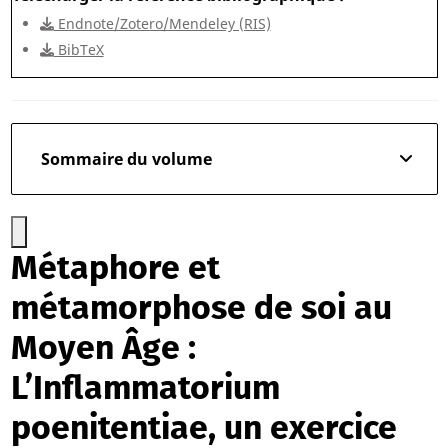
Endnote/Zotero/Mendeley (RIS)
BibTeX
Sommaire du volume
Métaphore et
métamorphose de soi au
Moyen Âge :
L’Inflammatorium
poenitentiae, un exercice