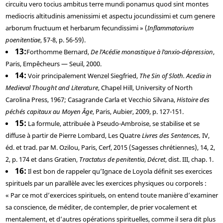
circuitu vero tocius ambitus terre mundi ponamus quod sint montes
mediocris altitudinis amenissimi et aspectu jocundissimi et cum genere
arborum fructuum et herbarum fecundissimi » (
Inflammatorium
poenitentiae
, §7-8, p. 56-59).
13
Forthomme
Bernard,
De l’Acédie monastique à l’anxio-dépression
,
Paris, Empêcheurs — Seuil, 2000.
14
Voir principalement
Wenzel
Siegfried,
The Sin of Sloth. Acedia in
Medieval Thought and Literature
, Chapel Hill, University of North
Carolina Press, 1967;
Casagrande
Carla et
Vecchio
Silvana,
Histoire des
péchés capitaux au Moyen Âge
, Paris, Aubier, 2009, p. 127-151.
15
La formule, attribuée à Pseudo-Ambroise, se stabilise et se
diffuse à partir de
Pierre Lombard
, Les Quatre
Livres des Sentences,
IV,
éd. et trad. par M. Ozilou, Paris, Cerf, 2015 (Sagesses chrétiennes), 14, 2,
2, p. 174 et dans
Gratien
,
Tractatus de penitentia
,
Décret
, dist. III, chap. 1.
16
Il est bon de rappeler qu’Ignace de Loyola définit ses exercices
spirituels par un parallèle avec les exercices physiques ou corporels :
« Par ce mot d’exercices spirituels, on entend toute manière d’examiner
sa conscience, de méditer, de contempler, de prier vocalement et
mentalement, et d’autres opérations spirituelles, comme il sera dit plus