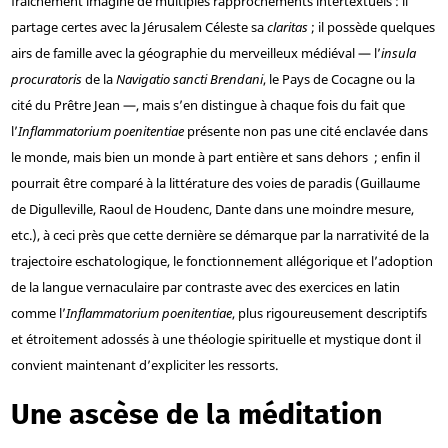
fraîchement imaginé de multiples rapprochements intertextuels : il
partage certes avec la Jérusalem Céleste sa
claritas
; il possède quelques
airs de famille avec la géographie du merveilleux médiéval — l’
insula
procuratoris
de la
Navigatio sancti Brendani
, le Pays de Cocagne ou la
cité du Prêtre Jean —, mais s’en distingue à chaque fois du fait que
l’
Inflammatorium poenitentiae
présente non pas une cité enclavée dans
le monde, mais bien un monde à part entière et sans dehors ; enfin il
pourrait être comparé à la littérature des voies de paradis (Guillaume
de Digulleville, Raoul de Houdenc, Dante dans une moindre mesure,
etc.), à ceci près que cette dernière se démarque par la narrativité de la
trajectoire eschatologique, le fonctionnement allégorique et l’adoption
de la langue vernaculaire par contraste avec des exercices en latin
comme l’
Inflammatorium poenitentiae
, plus rigoureusement descriptifs
et étroitement adossés à une théologie spirituelle et mystique dont il
convient maintenant d’expliciter les ressorts.
Une ascèse de la méditation