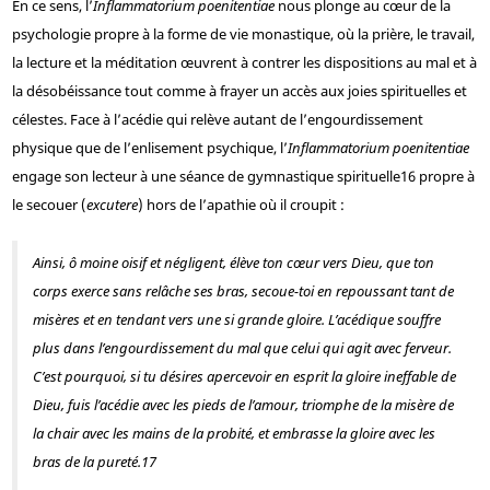
En ce sens, l’
Inflammatorium poenitentiae
nous plonge au cœur de la
psychologie propre à la forme de vie monastique, où la prière, le travail,
la lecture et la méditation œuvrent à contrer les dispositions au mal et à
la désobéissance tout comme à frayer un accès aux joies spirituelles et
célestes. Face à l’acédie qui relève autant de l’engourdissement
physique que de l’enlisement psychique, l’
Inflammatorium poenitentiae
engage son lecteur à une séance de gymnastique spirituelle
16
propre à
le secouer (
excutere
) hors de l’apathie où il croupit :
Ainsi, ô moine oisif et négligent, élève ton cœur vers Dieu, que ton
corps exerce sans relâche ses bras, secoue-toi en repoussant tant de
misères et en tendant vers une si grande gloire. L’acédique souffre
plus dans l’engourdissement du mal que celui qui agit avec ferveur.
C’est pourquoi, si tu désires apercevoir en esprit la gloire ineffable de
Dieu, fuis l’acédie avec les pieds de l’amour, triomphe de la misère de
la chair avec les mains de la probité, et embrasse la gloire avec les
bras de la pureté.
17