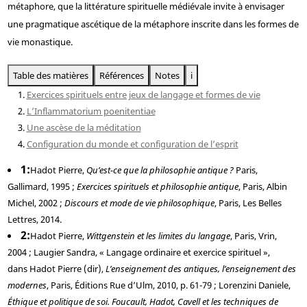
métaphore, que la littérature spirituelle médiévale invite à envisager
une pragmatique ascétique de la métaphore inscrite dans les formes de
vie monastique.
Table des matières
Références
Notes
i
Exercices spirituels entre jeux de langage et formes de vie
L’Inflammatorium poenitentiae
Une ascèse de la méditation
Configuration du monde et configuration de l’esprit
1
Hadot
Pierre,
Qu’est-ce que la philosophie antique ?
Paris,
Gallimard, 1995 ;
Exercices spirituels et philosophie antique
, Paris, Albin
Michel, 2002 ;
Discours et mode de vie philosophique
, Paris, Les Belles
Lettres, 2014.
2
Hadot
Pierre,
Wittgenstein et les limites du langage
, Paris, Vrin,
2004 ;
Laugier
Sandra, « Langage ordinaire et exercice spirituel »,
dans
Hadot
Pierre (dir),
L’enseignement des antiques, l’enseignement des
modernes
, Paris, Éditions Rue d’Ulm, 2010, p. 61-79 ;
Lorenzini
Daniele,
Éthique et politique de soi. Foucault, Hadot, Cavell et les techniques de