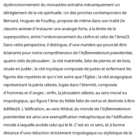
dysfonctionnement du monastère entraîne mécaniquement un
dérèglement de la vie spirituelle. Un des proches contemporains de
Bernard, Hugues de Fouilloy, propose de même dans son traité
De
claustro animae
d’instaurer une analogie forte, à la limite de la
superposition, entre l’ordonnancement du cloître et celui de l’âme
23
.
Dans cette perspective, il distingue, d’une manière qui pourrait être
éclairante pour notre compréhension de l’
Inflammatorium poenitentiae
,
quatre cités de Jérusalem : la cité matérielle, faite de pierres et de bois,
située en Judée ; la cité mystique composée de justes et enfermant les
figures des mystères et qui n’est autre que l’Église ; la cité anagogique
représentant la patrie céleste, logée dans l’éternité, composée
d’hommes et d’anges ; enfin, la Jérusalem céleste, au sens moral ou
tropologique, qui figure l’âme du fidèle faite de vertus et destinée à être
édifiée
24
. L’édification, au sens littéral, du monde de l’
Inflammatorium
poenitentiae
est ainsi une exemplification métaphorique de l’édification
morale à laquelle accède celui qui le lit. C’est en ce sens, et à bonne
distance d’une réduction strictement tropologique ou stylistique de la