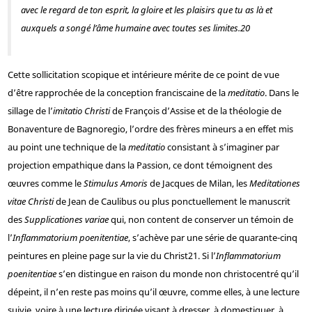
avec le regard de ton esprit, la gloire et les plaisirs que tu as là et
auxquels a songé l’âme humaine avec toutes ses limites.
20
Cette sollicitation scopique et intérieure mérite de ce point de vue
d’être rapprochée de la conception franciscaine de la
meditatio
. Dans le
sillage de l’
imitatio Christi
de François d’Assise et de la théologie de
Bonaventure de Bagnoregio, l’ordre des frères mineurs a en effet mis
au point une technique de la
meditatio
consistant à s’imaginer par
projection empathique dans la Passion, ce dont témoignent des
œuvres comme le
Stimulus Amoris
de Jacques de Milan, les
Meditationes
vitae Christi
de Jean de Caulibus ou plus ponctuellement le manuscrit
des
Supplicationes variae
qui, non content de conserver un témoin de
l’
Inflammatorium poenitentiae
, s’achève par une série de quarante-cinq
peintures en pleine page sur la vie du Christ
21
. Si l’
Inflammatorium
poenitentiae
s’en distingue en raison du monde non christocentré qu’il
dépeint, il n’en reste pas moins qu’il œuvre, comme elles, à une lecture
suivie, voire à une lecture dirigée visant à dresser, à domestiquer, à