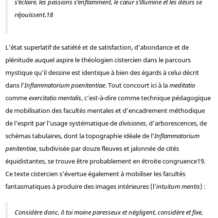
s’éclaire, les passions s’enflamment, le cœur s’illumine et les désirs se
réjouissent.
18
L’état superlatif de satiété et de satisfaction, d’abondance et de
plénitude auquel aspire le théologien cistercien dans le parcours
mystique qu’il dessine est identique à bien des égards à celui décrit
dans l’
Inflammatorium poenitentiae
. Tout concourt ici à la
meditatio
comme
exercitatio mentalis
, c’est-à-dire comme technique pédagogique
de mobilisation des facultés mentales et d’encadrement méthodique
de l’esprit par l’usage systématique de
divisiones
, d’arborescences, de
schémas tabulaires, dont la topographie idéale de l’
Inflammatorium
penitentiae
, subdivisée par douze fleuves et jalonnée de cités
équidistantes, se trouve être probablement en étroite congruence
19
.
Ce texte cistercien s’évertue également à mobiliser les facultés
fantasmatiques à produire des images intérieures (l’
intuitum mentis
) :
Considère donc, ô toi moine paresseux et négligent, considère et fixe,