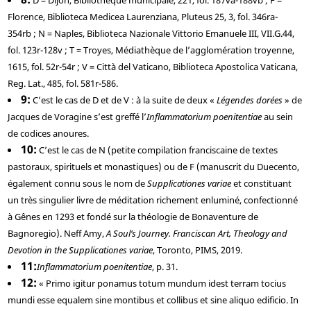
Florence, Biblioteca Medicea Laurenziana, Pluteus 25, 3, fol. 346ra-
354rb ; N = Naples, Biblioteca Nazionale Vittorio Emanuele III, VII.G.44,
fol. 123r-128v ; T = Troyes, Médiathèque de l’agglomération troyenne,
1615, fol. 52r-54r ; V = Città del Vaticano, Biblioteca Apostolica Vaticana,
Reg. Lat., 485, fol. 581r-586.
9
C’est le cas de D et de V : à la suite de deux «
Légendes dorées
» de
Jacques de Voragine s’est greffé l’
Inflammatorium poenitentiae
au sein
de codices anoures.
10
C’est le cas de N (petite compilation franciscaine de textes
pastoraux, spirituels et monastiques) ou de F (manuscrit du Duecento,
également connu sous le nom de
Supplicationes variae
et constituant
un très singulier livre de méditation richement enluminé, confectionné
à Gênes en 1293 et fondé sur la théologie de Bonaventure de
Bagnoregio).
Neff
Amy,
A Soul’s Journey. Franciscan Art, Theology and
Devotion in the Supplicationes variae
, Toronto, PIMS, 2019.
11
Inflammatorium poenitentiae
, p. 31.
12
« Primo igitur ponamus totum mundum idest terram tocius
mundi esse equalem sine montibus et collibus et sine aliquo edificio. In