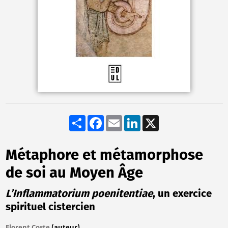
Share
Facebook
Email
LinkedIn
X
Métaphore et métamorphose
de soi au Moyen Âge
L’Inflammatorium poenitentiae
, un exercice
spirituel cistercien
Florent Coste
(auteur)