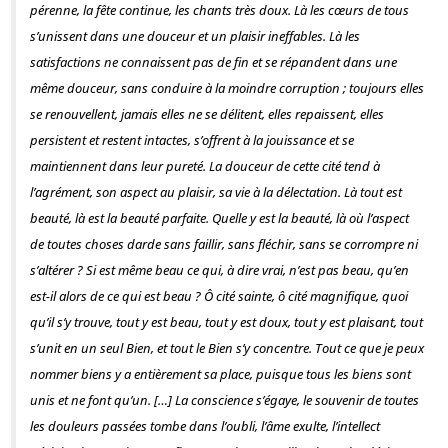
pérenne, la fête continue, les chants très doux. Là les cœurs de tous
s’unissent dans une douceur et un plaisir ineffables. Là les
satisfactions ne connaissent pas de fin et se répandent dans une
même douceur, sans conduire à la moindre corruption ; toujours elles
se renouvellent, jamais elles ne se délitent, elles repaissent, elles
persistent et restent intactes, s’offrent à la jouissance et se
maintiennent dans leur pureté. La douceur de cette cité tend à
l’agrément, son aspect au plaisir, sa vie à la délectation. Là tout est
beauté, là est la beauté parfaite. Quelle y est la beauté, là où l’aspect
de toutes choses darde sans faillir, sans fléchir, sans se corrompre ni
s’altérer ? Si est même beau ce qui, à dire vrai, n’est pas beau, qu’en
est-il alors de ce qui est beau ? Ô cité sainte, ô cité magnifique, quoi
qu’il s’y trouve, tout y est beau, tout y est doux, tout y est plaisant, tout
s’unit en un seul Bien, et tout le Bien s’y concentre. Tout ce que je peux
nommer biens y a entièrement sa place, puisque tous les biens sont
unis et ne font qu’un. […] La conscience s’égaye, le souvenir de toutes
les douleurs passées tombe dans l’oubli, l’âme exulte, l’intellect