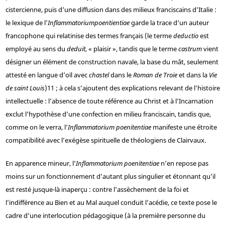
cistercienne, puis d’une diffusion dans des milieux franciscains d’Italie :
le lexique de l’
Inflammatorium
poentientiae
garde la trace d’un auteur
francophone qui relatinise des termes français (le terme
deductio
est
employé au sens du
deduit
, « plaisir », tandis que le terme
castrum
vient
désigner un élément de construction navale, la base du mât, seulement
attesté en langue d’oïl avec
chastel
dans le
Roman de Troie
et dans la
Vie
de saint Louis
)
11
; à cela s’ajoutent des explications relevant de l’histoire
intellectuelle : l’absence de toute référence au Christ et à l’Incarnation
exclut l’hypothèse d’une confection en milieu franciscain, tandis que,
comme on le verra, l’
Inflammatorium poenitentiae
manifeste une étroite
compatibilité avec l’exégèse spirituelle de théologiens de Clairvaux.
En apparence mineur, l’
Inflammatorium poenitentiae
n’en repose pas
moins sur un fonctionnement d’autant plus singulier et étonnant qu’il
est resté jusque-là inaperçu : contre l’assèchement de la foi et
l’indifférence au Bien et au Mal auquel conduit l’acédie, ce texte pose le
cadre d’une interlocution pédagogique (à la première personne du