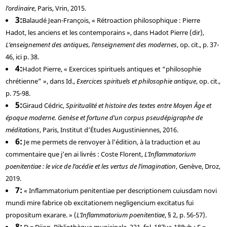
l’ordinaire
, Paris, Vrin, 2015.
3
Balaudé
Jean-François, « Rétroaction philosophique : Pierre
Hadot, les anciens et les contemporains », dans
Hadot
Pierre (dir),
L’enseignement des antiques, l’enseignement des modernes
, op. cit., p. 37-
46, ici p. 38.
4
Hadot
Pierre, « Exercices spirituels antiques et “philosophie
chrétienne” », dans Id.,
Exercices spirituels et philosophie antique
, op. cit.,
p. 75-98.
5
Giraud
Cédric,
Spiritualité et histoire des textes entre Moyen Âge et
époque moderne. Genèse et fortune d’un corpus pseudépigraphe de
méditations
, Paris, Institut d’Études Augustiniennes, 2016.
6
Je me permets de renvoyer à l’édition, à la traduction et au
commentaire que j’en ai livrés :
Coste
Florent,
L’Inflammatorium
poenitentiae : le vice de l’acédie et les vertus de l’imagination
, Genève, Droz,
2019.
7
« Inflammatorium penitentiae per descriptionem cuiusdam novi
mundi mire fabrice ob excitationem negligencium excitatus fui
propositum exarare. » (
L’Inflammatorium poenitentiae
, § 2, p. 56-57).
8
D = Dijon, Bibliothèque municipale, 221, fol. 187va-188vb ; F =