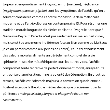
torpeur et engourdissement (
torpor
), ennui (
taedium
), négligence
(
negligentia
), paresse (
pigritia
) sont les symptômes de l’acédie qu’on a
souvent considérée comme l’ancêtre monastique de la mélancolie
moderne et de l’anxio-dépression contemporaine
13
. Pour résumer une
tradition morale longue de dix siècles et allant d’Évagre le Pontique à
Guillaume Peyraut, l’acédie n’est pas seulement un mal en particulier,
mais constitue une morne indifférence face au Bien comme au Mal (aux
joies du paradis comme aux peines de l’enfer), et un tel affadissement
des valeurs morales alimente un dérèglement complet de la vie
spirituelle
14
. Matrice métaéthique de tous les autres vices, l’acédie
compromet toute tentative de perfectionnement moral, enraye toute
entreprise d’amélioration, mine la volonté de rédemption. En d’autres
termes, l’acédie est l’obstacle majeur à la conversion quotidienne du
fidèle et à ce que la théologie médiévale désigne précisément par la
pénitence :
mala praeterita plangere et plangenda iterum non
committere
15
.