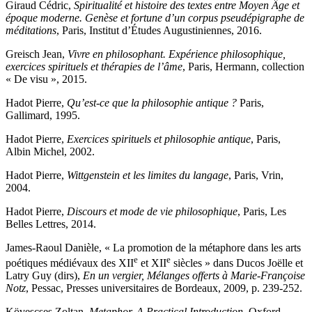
Giraud
Cédric,
Spiritualité et histoire des textes entre Moyen Âge et
époque moderne. Genèse et fortune d’un corpus pseudépigraphe de
méditations
, Paris, Institut d’Études Augustiniennes, 2016.
Greisch
Jean,
Vivre en philosophant. Expérience philosophique,
exercices spirituels et thérapies de l’âme
, Paris, Hermann, collection
« De visu », 2015.
Hadot
Pierre,
Qu’est-ce que la philosophie antique ?
Paris,
Gallimard, 1995.
Hadot
Pierre,
Exercices spirituels et philosophie antique
, Paris,
Albin Michel, 2002.
Hadot
Pierre,
Wittgenstein et les limites du langage
, Paris, Vrin,
2004.
Hadot
Pierre,
Discours et mode de vie philosophique
, Paris, Les
Belles Lettres, 2014.
James-Raoul
Danièle, « La promotion de la métaphore dans les arts
e
e
poétiques médiévaux des XII
et XII
siècles » dans
Ducos
Joëlle et
Latry
Guy (dirs
),
En un vergier, Mélanges offerts à Marie-Françoise
Notz
, Pessac, Presses universitaires de Bordeaux, 2009, p. 239-252.
Kövescses
Zoltan,
Metaphor. A Practical Introduction
, Oxford,