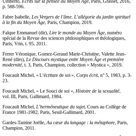
Umberto,
Écrits sur la pensée au Moyen Âge
, Paris, Grasset, 2016,
p. 588-596.
Fabre
Isabelle,
Les Vergers de l’âme. L’allégorie du jardin spirituel
à la fin du Moyen Âge
, Paris, Champion, 2019.
Falque
Emmanuel (dir),
Lire le monde au Moyen Âge
, numéro
spécial de la Revue des sciences philosophiques et théologiques,
Paris, Vrin, t. 95, 2011.
Ferrer
Véronique,
Gomez-Geraud
Marie-Christine,
Valette
Jean-
René (dirs),
Le Discours mystique entre Moyen Âge et première
modernité
, t. 3, Paris, Champion, collection « Mystica », 2019.
Foucault
Michel, « L’écriture de soi »,
Corps écrit
, n° 5, 1983, p. 3-
23.
Foucault
Michel, « Le Souci de soi »,
Histoire de la sexualité
,
vol. III, Paris, Gallimard, 1984.
Foucault
Michel,
L’herméneutique du sujet
, Cours au Collège de
France 1981-1982, Paris, Seuil-Gallimard, 2001.
Gardes
-
Tamine
Joëlle,
Au cœur du langage : la métaphore
, Paris,
Champion, 2011.