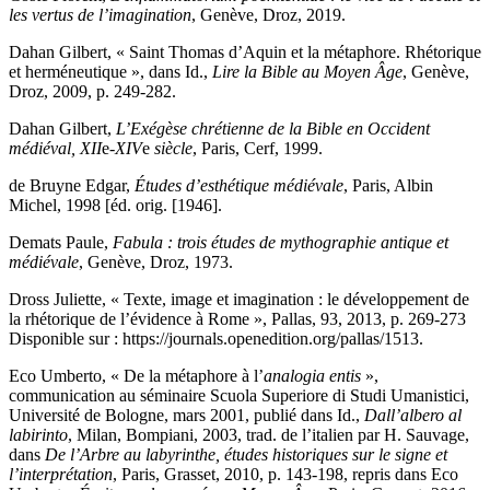
les vertus de l’imagination
, Genève, Droz, 2019.
Dahan
Gilbert, « Saint Thomas d’Aquin et la métaphore. Rhétorique
et herméneutique », dans
Id
.,
Lire la Bible au Moyen Âge
, Genève,
Droz, 2009, p. 249-282.
Dahan
Gilbert,
L’Exégèse chrétienne de la Bible en Occident
médiéval, XII
e
-XIV
e
siècle
, Paris, Cerf, 1999.
de Bruyne
Edgar,
Études d’esthétique médiévale
, Paris, Albin
Michel, 1998 [éd. orig. [1946].
Demats
Paule,
Fabula : trois études de mythographie antique et
médiévale
, Genève, Droz, 1973.
Dross
Juliette, « Texte, image et imagination : le développement de
la rhétorique de l’évidence à Rome », Pallas, 93, 2013, p. 269-273
Disponible sur : https://journals.openedition.org/pallas/1513.
Eco
Umberto, « De la métaphore à l’
analogia entis
»,
communication au sémi­naire Scuola Superiore di Studi Umanistici,
Université de Bologne, mars 2001, publié dans Id.,
Dall’albero al
labirinto
, Milan, Bompiani, 2003, trad. de l’italien par H. Sauvage,
dans
De l’Arbre au labyrinthe, études historiques sur le signe et
l’interprétation
, Paris, Grasset, 2010, p. 143-198, repris dans Eco