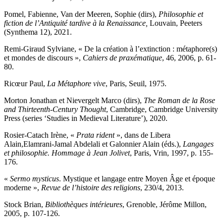
Pomel,
Fabienne,
Van der Meeren,
Sophie (dirs),
Philosophie et
fiction de l’Antiquité tardive à la Renaissance,
Louvain, Peeters
(Synthema 12), 2021.
Remi-Giraud
Sylviane, « De la création à l’extinction : métaphore(s)
et mondes de discours »,
Cahiers de praxématique
, 46, 2006, p. 61-
80.
Ricœur
Paul,
La M
étaphore vive
, Paris, Seuil, 1975.
Morton
Jonathan et
Nievergelt
Marco (dirs),
The Roman de la Rose
and Thirteenth-Century Thought
, Cambridge, Cambridge University
Press (series ‘Studies in Medieval Literature’), 2020.
Rosier-Catach
Irène, «
Prata rident
», dans de
Libera
Alain,
Elamrani-Jamal
Abdelali et
Galonnier
Alain (éds.),
Langages
et philosophie. Hommage à Jean Jolivet
, Paris, Vrin, 1997, p. 155-
176.
«
Sermo mysticus
. Mystique et langage entre Moyen Âge et époque
moderne »,
Revue de l’histoire des religions
, 230/4, 2013.
Stock
Brian,
Bibliothèques intérieures
, Grenoble, Jérôme Millon,
2005, p. 107-126.