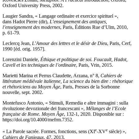
Oxford University Press, 2002.
Laugier
Sandra, « Langage ordinaire et exercice spirituel »,
dans
Hadot
Pierre (dir),
L’enseignement des antiques,
l’enseignement des modernes
, Paris, Éditions Rue d’Ulm, 2010,
p. 61-79.
Leclercq
Jean,
L’Amour des lettres et le désir de Dieu
, Paris, Cerf,
1990 [éd. orig. 1957].
Lorenzini
Daniele,
Éthique et politique de soi. Foucault, Hadot,
Cavell et les techniques de l’ordinaire
, Paris, Vrin, 2015.
Marietti
Marina et
Perrus
Claudette, Arzana, n° 8,
Cahiers de
littérature médiévale italienne, La science du bien dire : rhétorique
et rhétoriciens au Moyen Âge
, Paris, Presses de la Sorbonne
nouvelle, sept. 2002.
Montefusco
Antonio, « Stimuli, Remedia e altre immagini : sulla
rivoluzione devozionale dei francescani »,
Mélanges de l’Ecole
française de Rome. Moyen Âge
, 132-1, 2020. Disponible sur :
https://doi.org/10.4000/mefrm.7352.
e
e
« La Parole sacrée. Formes, fonctions, sens (XI
-XV
siècle) »,
Cahiers de Fanjeaux
, 47, 2013.