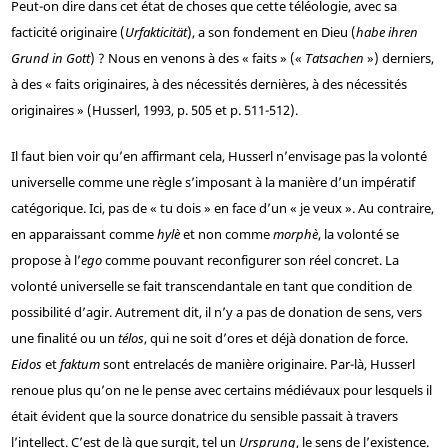
Peut-on dire dans cet état de choses que cette téléologie, avec sa
facticité originaire (
Urfakticität
), a son fondement en Dieu (
habe ihren
Grund in Gott
) ? Nous en venons à des « faits » («
Tatsachen
») derniers,
à des « faits originaires, à des nécessités dernières, à des nécessités
originaires » (Husserl, 1993, p. 505 et p. 511-512).
Il faut bien voir qu’en affirmant cela, Husserl n’envisage pas la volonté
universelle comme une règle s’imposant à la manière d’un impératif
catégorique. Ici, pas de « tu dois » en face d’un « je veux ». Au contraire,
en apparaissant comme
hylè
et non comme
morphè
, la volonté se
propose à l’
ego
comme pouvant reconfigurer son réel concret. La
volonté universelle se fait transcendantale en tant que condition de
possibilité d’agir. Autrement dit, il n’y a pas de donation de sens, vers
une finalité ou un
télos
, qui ne soit d’ores et déjà donation de force.
Eidos
et
faktum
sont entrelacés de manière originaire. Par-là, Husserl
renoue plus qu’on ne le pense avec certains médiévaux pour lesquels il
était évident que la source donatrice du sensible passait à travers
l’intellect. C’est de là que surgit, tel un
Ursprung
, le sens de l’existence.