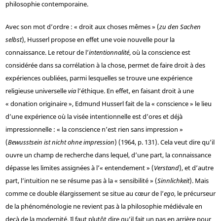
philosophie contemporaine.
Avec son mot d’ordre : « droit aux choses mêmes » (
zu den Sachen
selbst
), Husserl propose en effet une voie nouvelle pour la
connaissance. Le retour de l’
intentionnalité
, où la conscience est
considérée dans sa corrélation à la chose, permet de faire droit à des
expériences oubliées, parmi lesquelles se trouve une expérience
religieuse universelle
via
l’éthique. En effet, en faisant droit à une
« donation originaire », Edmund Husserl fait de la « conscience » le lieu
d’une expérience où la visée intentionnelle est d’ores et déjà
impressionnelle : « la conscience n’est rien sans impression »
(
Bewusstsein ist nicht ohne impression
) (1964, p. 131). Cela veut dire qu’il
ouvre un champ de recherche dans lequel, d’une part, la connaissance
dépasse les limites assignées à l’« entendement » (
Verstand
), et d’autre
part, l’intuition ne se résume pas à la « sensibilité » (
Sinnlichkeit
). Mais
comme ce double élargissement se situe au cœur de l’
ego
, le précurseur
de la phénoménologie ne revient pas à la philosophie médiévale en
deçà de la modernité. Il faut plutôt dire qu’il fait un pas en arrière pour