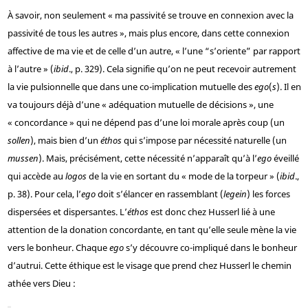
À savoir, non seulement « ma passivité se trouve en connexion avec la
passivité de tous les autres », mais plus encore, dans cette connexion
affective de ma vie et de celle d’un autre, « l’une “s’oriente” par rapport
à l’autre » (
ibid
., p. 329). Cela signifie qu’on ne peut recevoir autrement
la vie pulsionnelle que dans une co-implication mutuelle des
ego
(
s
). Il en
va toujours déjà d’une « adéquation mutuelle de décisions », une
« concordance » qui ne dépend pas d’une loi morale après coup (un
sollen
), mais bien d’un
éthos
qui s’impose par nécessité naturelle (un
mussen
). Mais, précisément, cette nécessité n’apparaît qu’à l’
ego
éveillé
qui accède au
logos
de la vie en sortant du « mode de la torpeur » (
ibid
.,
p. 38). Pour cela, l’
ego
doit s’élancer en rassemblant (
legein
) les forces
dispersées et dispersantes. L’
éthos
est donc chez Husserl lié à une
attention de la donation concordante, en tant qu’elle seule mène la vie
vers le bonheur. Chaque
ego
s’y découvre co-impliqué dans le bonheur
d’autrui. Cette éthique est le visage que prend chez Husserl le chemin
athée vers Dieu :