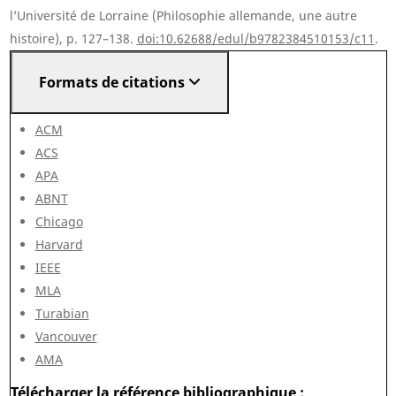
l’Université de Lorraine (Philosophie allemande, une autre
histoire), p. 127–138.
doi:10.62688/edul/b9782384510153/c11
.
Formats de citations
ACM
ACS
APA
ABNT
Chicago
Harvard
IEEE
MLA
Turabian
Vancouver
AMA
Télécharger la référence bibliographique