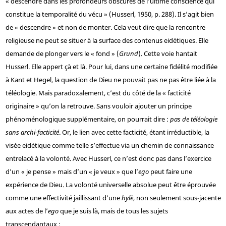
« descendre dans les profondeurs obscures de l’ultime conscience qui
constitue la temporalité du vécu » (Husserl, 1950, p. 288). Il s’agit bien
de « descendre » et non de monter. Cela veut dire que la rencontre
religieuse ne peut se situer à la surface des contenus eidétiques. Elle
demande de plonger vers le « fond » (
Grund
). Cette voie hantait
Husserl. Elle appert çà et là. Pour lui, dans une certaine fidélité modifiée
à Kant et Hegel, la question de Dieu ne pouvait pas ne pas être liée à la
téléologie. Mais paradoxalement, c’est du côté de la « facticité
originaire » qu’on la retrouve. Sans vouloir ajouter un principe
phénoménologique supplémentaire, on pourrait dire :
pas de téléologie
sans archi-facticité
. Or, le lien avec cette facticité, étant irréductible, la
visée eidétique comme telle s’effectue via un chemin de connaissance
entrelacé à la volonté. Avec Husserl, ce n’est donc pas dans l’exercice
d’un « je pense » mais d’un « je veux » que l’
ego
peut faire une
expérience de Dieu. La volonté universelle absolue peut être éprouvée
comme une effectivité jaillissant d’une
hylè
, non seulement sous-jacente
aux actes de l’
ego
que je suis là, mais de tous les sujets
transcendantaux :