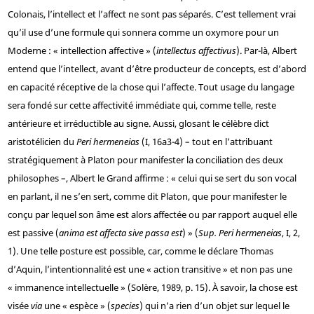
Colonais, l’intellect et l’affect ne sont pas séparés. C’est tellement vrai
qu’il use d’une formule qui sonnera comme un oxymore pour un
Moderne : « intellection affective » (
intellectus affectivus
). Par-là, Albert
entend que l’intellect, avant d’être producteur de concepts, est d’abord
en capacité réceptive de la chose qui l’affecte. Tout usage du langage
sera fondé sur cette affectivité immédiate qui, comme telle, reste
antérieure et irréductible au signe. Aussi, glosant le célèbre dict
aristotélicien du
Peri hermeneias
(I, 16a3-4) – tout en l’attribuant
stratégiquement à Platon pour manifester la conciliation des deux
philosophes –, Albert le Grand affirme : « celui qui se sert du son vocal
en parlant, il ne s’en sert, comme dit Platon, que pour manifester le
conçu par lequel son âme est alors affectée ou par rapport auquel elle
est passive (
anima est affecta sive passa est
) » (
Sup. Peri hermeneias
, I, 2,
1). Une telle posture est possible, car, comme le déclare Thomas
d’Aquin, l’intentionnalité est une « action transitive » et non pas une
« immanence intellectuelle » (Solère, 1989, p. 15). À savoir, la chose est
visée
via
une « espèce » (
species
) qui n’a rien d’un objet sur lequel le