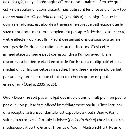
de théologie
, Denys l’Aréopagite affirme de son maître Hiérothée qu’il
est « non seulement connaissant mais pâtissant les choses divines » (
ou
monon mathôn, alla pathôn ta theia
) (
DN,
648 B). Cela signifie que le
domaine religieux est abordé à travers une épreuve pathétique que le
savoir notionnel n’est tout simplement pas apte à décrire : « Toucher »,
« être affecté » ou « souffrir » sont des sensations ou passions qui ne
sont pas de l’ordre de la rationalité ou du discours. C’est cette
immédiateté qui seule peut correspondre à l’union avec l’Un, le
discours ou la science étant encore de l’ordre de la multiplicité et de la
médiation. Enfin, par cette sympathie, Hiérothée « a été rendu parfait
par une mystérieuse union et foi en ces choses qu’on ne peut
enseigner » (Andia, 2006, p. 25).
Que « Dieu » ne soit pas un objet déclinable dans le multiple n’empêche
pas que l’on puisse être affecté immédiatement par lui. L’intellect, par
une réceptivité transcendantale, est capable de « pâtir Dieu ». Par la
suite, on retrouve la formule latinisée (
patiendo divina
) chez les maîtres
médiévaux : Albert le Grand, Thomas d’Aquin, Maître Eckhart. Pour le