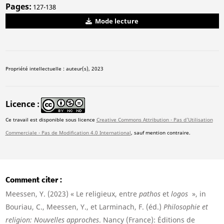
Pages
127-138
Mode lecture
Propriété intellectuelle : auteur(s), 2023
Licence
Ce travail est disponible sous licence
Creative Commons Attribution - Pas d'Utilisation
Commerciale - Pas de Modification 4.0 International
, sauf mention contraire.
Comment citer
Meessen, Y. (2023) « Le religieux, entre
pathos
et
logos
», in
Bouriau, C., Meessen, Y., et Larminach, F. (éd.)
Philosophie et
religion: Nouvelles approches
. Nancy (France): Éditions de