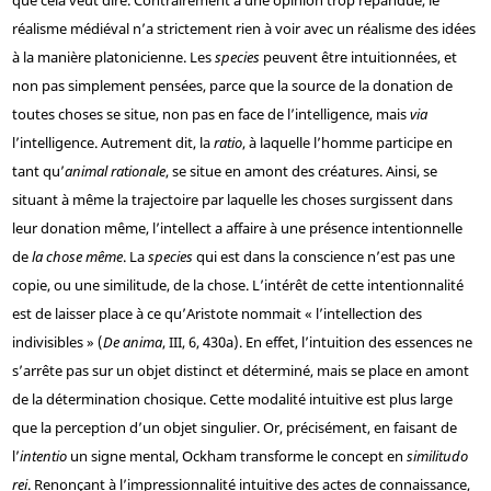
que cela veut dire. Contrairement à une opinion trop répandue, le
réalisme médiéval n’a strictement rien à voir avec un réalisme des idées
à la manière platonicienne. Les
species
peuvent être intuitionnées, et
non pas simplement pensées, parce que la source de la donation de
toutes choses se situe, non pas en face de l’intelligence, mais
via
l’intelligence. Autrement dit, la
ratio
, à laquelle l’homme participe en
tant qu’
animal rationale
, se situe en amont des créatures. Ainsi, se
situant à même la trajectoire par laquelle les choses surgissent dans
leur donation même, l’intellect a affaire à une présence intentionnelle
de
la chose même
. La
species
qui est dans la conscience n’est pas une
copie, ou une similitude, de la chose. L’intérêt de cette intentionnalité
est de laisser place à ce qu’Aristote nommait « l’intellection des
indivisibles » (
De anima
, III, 6, 430a). En effet, l’intuition des essences ne
s’arrête pas sur un objet distinct et déterminé, mais se place en amont
de la détermination chosique. Cette modalité intuitive est plus large
que la perception d’un objet singulier. Or, précisément, en faisant de
l’
intentio
un signe mental, Ockham transforme le concept en
similitudo
rei
. Renonçant à l’impressionnalité intuitive des actes de connaissance,