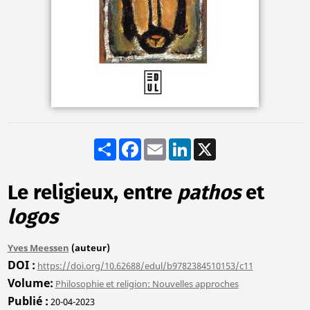
Share
Facebook
Email
LinkedIn
X
Le religieux, entre
pathos
et
logos
Yves Meessen
(auteur)
DOI
https://doi.org/10.62688/edul/b9782384510153/c11
Volume
Philosophie et religion: Nouvelles approches
Publié
20-04-2023