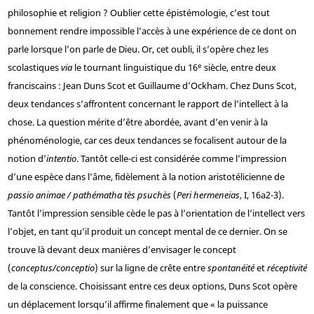
philosophie et religion ? Oublier cette épistémologie, c’est tout
bonnement rendre impossible l’accès à une expérience de ce dont on
parle lorsque l’on parle de Dieu. Or, cet oubli, il s’opère chez les
e
scolastiques
via
le tournant linguistique du 16
siècle, entre deux
franciscains : Jean Duns Scot et Guillaume d’Ockham. Chez Duns Scot,
deux tendances s’affrontent concernant le rapport de l’intellect à la
chose. La question mérite d’être abordée, avant d’en venir à la
phénoménologie, car ces deux tendances se focalisent autour de la
notion d’
intentio
. Tantôt celle-ci est considérée comme l’impression
d’une espèce dans l’âme, fidèlement à la notion aristotélicienne de
passio animae / pathématha tès psuchès
(
Peri hermeneias
, I, 16a2-3).
Tantôt l’impression sensible cède le pas à l’orientation de l’intellect vers
l’objet, en tant qu’il produit un concept mental de ce dernier. On se
trouve là devant deux manières d’envisager le concept
(
conceptus/conceptio
) sur la ligne de crête entre
spontanéité
et
réceptivité
de la conscience. Choisissant entre ces deux options, Duns Scot opère
un déplacement lorsqu’il affirme finalement que « la puissance