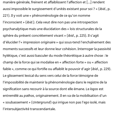
manière générale, freinent et affaiblissent l’affection et […] rendent
aussi impossible le surgissement d’unités existant pour soi ? » (
ibid
., p.
221). Il y voit une « phénoménologie de ce qu’on nomme
l’inconscient » (
ibid
.). Cela veut dire non pas une introspection
psychanalytique mais une élucidation des « lois structurales de la
sphère du présent concrètement vivant » (
ibid
., p. 225). Il s’agit
d’élucider l’« impression originaire » qui sous-tend l’enchaînement des
moments successifs et leur donne leur cohésion. Interroger la passivité
hylétique, c’est aussi basculer du mode théorétique à autre chose : le
champ de la force qui se modalise en « affection forte » ou « affection
faible », comme ce qui fortifie ou affaiblit le pouvoir d’agir (
ibid
., p. 229).
Le glissement lexical du sens vers celui de la force témoigne de
l’impossibilité de maintenir la phénoménologie dans le registre de la
signification sans recourir à la source dont elle émane. Le
logos
est
entremêlé au
pathos
, originairement. Il en va de la mobilisation d’un
« soubassement » (
Untergrund
) qui irrigue non pas l’
ego
isolé, mais
l’intersubjectivité transcendantale.