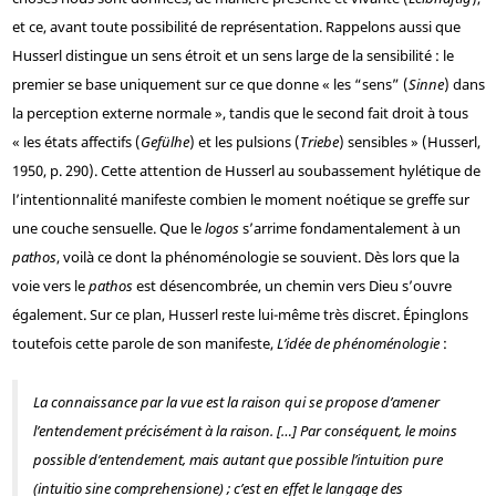
et ce, avant toute possibilité de représentation. Rappelons aussi que
Husserl distingue un sens étroit et un sens large de la sensibilité : le
premier se base uniquement sur ce que donne « les “sens” (
Sinne
) dans
la perception externe normale », tandis que le second fait droit à tous
« les états affectifs (
Gefülhe
) et les pulsions (
Triebe
) sensibles » (Husserl,
1950, p. 290). Cette attention de Husserl au soubassement hylétique de
l’intentionnalité manifeste combien le moment noétique se greffe sur
une couche sensuelle. Que le
logos
s’arrime fondamentalement à un
pathos
, voilà ce dont la phénoménologie se souvient. Dès lors que la
voie vers le
pathos
est désencombrée, un chemin vers Dieu s’ouvre
également. Sur ce plan, Husserl reste lui-même très discret. Épinglons
toutefois cette parole de son manifeste,
L’idée de phénoménologie
:
La connaissance par la vue est la raison qui se propose d’amener
l’entendement précisément à la raison. […] Par conséquent, le moins
possible d’entendement, mais autant que possible l’intuition pure
(
intuitio sine comprehensione
) ; c’est en effet le langage des