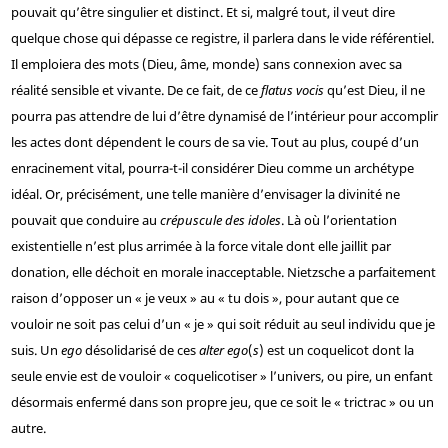
pouvait qu’être singulier et distinct. Et si, malgré tout, il veut dire
quelque chose qui dépasse ce registre, il parlera dans le vide référentiel.
Il emploiera des mots (Dieu, âme, monde) sans connexion avec sa
réalité sensible et vivante. De ce fait, de ce
flatus vocis
qu’est Dieu, il ne
pourra pas attendre de lui d’être dynamisé de l’intérieur pour accomplir
les actes dont dépendent le cours de sa vie. Tout au plus, coupé d’un
enracinement vital, pourra-t-il considérer Dieu comme un archétype
idéal. Or, précisément, une telle manière d’envisager la divinité ne
pouvait que conduire au
crépuscule des idoles
. Là où l’orientation
existentielle n’est plus arrimée à la force vitale dont elle jaillit par
donation, elle déchoit en morale inacceptable. Nietzsche a parfaitement
raison d’opposer un « je veux » au « tu dois », pour autant que ce
vouloir ne soit pas celui d’un « je » qui soit réduit au seul individu que je
suis. Un
ego
désolidarisé de ces
alter ego
(
s
) est un coquelicot dont la
seule envie est de vouloir « coquelicotiser » l’univers, ou pire, un enfant
désormais enfermé dans son propre jeu, que ce soit le « trictrac » ou un
autre.