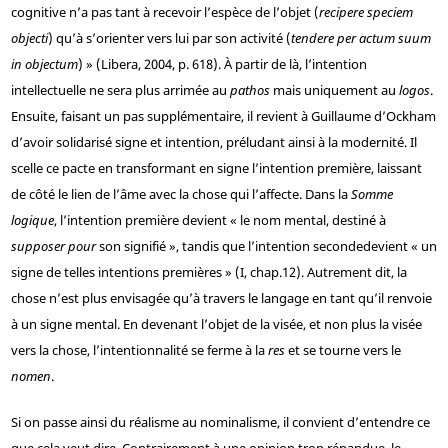
cognitive n’a pas tant à recevoir l’espèce de l’objet (
recipere speciem
objecti
) qu’à s’orienter vers lui par son activité (
tendere per actum suum
in objectum
) » (Libera, 2004, p. 618). À partir de là, l’intention
intellectuelle ne sera plus arrimée au
pathos
mais uniquement au
logos
.
Ensuite, faisant un pas supplémentaire, il revient à Guillaume d’Ockham
d’avoir solidarisé signe et intention, préludant ainsi à la modernité. Il
scelle ce pacte en transformant en signe l’intention première, laissant
de côté le lien de l’âme avec la chose qui l’affecte. Dans la
Somme
logique
, l’intention première devient « le nom mental, destiné à
supposer pour
son signifié », tandis que l’intention seconde
devient « un
signe de telles intentions premières » (I, chap.12). Autrement dit, la
chose n’est plus envisagée qu’à travers le langage en tant qu’il renvoie
à un signe mental. En devenant l’objet de la visée, et non plus la visée
vers la chose, l’intentionnalité se ferme à la
res
et se tourne vers le
nomen
.
Si on passe ainsi du réalisme au nominalisme, il convient d’entendre ce