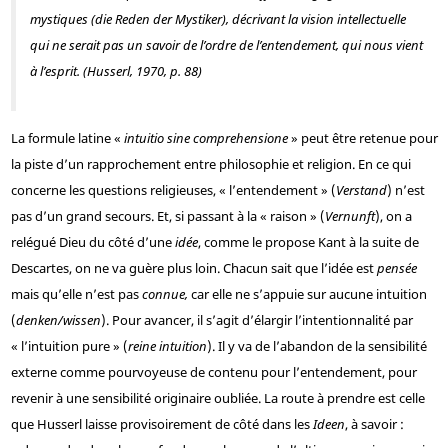
mystiques (
die Reden der Mystiker
), décrivant la vision intellectuelle
qui ne serait pas un savoir de l’ordre de l’entendement, qui nous vient
à l’esprit. (Husserl, 1970, p. 88)
La formule latine «
intuitio sine comprehensione
» peut être retenue pour
la piste d’un rapprochement entre philosophie et religion. En ce qui
concerne les questions religieuses, « l’entendement » (
Verstand
) n’est
pas d’un grand secours. Et, si passant à la « raison » (
Vernunft
), on a
relégué Dieu du côté d’une
idée
, comme le propose Kant à la suite de
Descartes, on ne va guère plus loin. Chacun sait que l’idée est
pensée
mais qu’elle n’est pas
connue,
car elle ne s’appuie sur aucune intuition
(
denken/wissen
). Pour avancer, il s’agit d’élargir l’intentionnalité par
« l’intuition pure » (
reine intuition
). Il y va de l’abandon de la sensibilité
externe comme pourvoyeuse de contenu pour l’entendement, pour
revenir à une sensibilité originaire oubliée. La route à prendre est celle
que Husserl laisse provisoirement de côté dans les
Ideen
, à savoir :