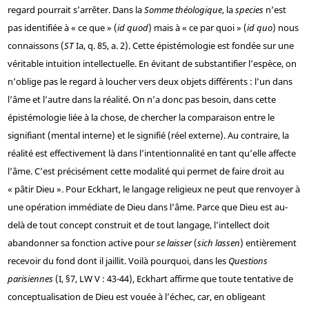
regard pourrait s’arrêter. Dans la
Somme théologique
, la
species
n’est
pas identifiée à « ce que » (
id quod
) mais à « ce par quoi » (
id quo
) nous
connaissons (
ST
Ia, q. 85, a. 2). Cette épistémologie est fondée sur une
véritable intuition intellectuelle. En évitant de substantifier l’espèce, on
n’oblige pas le regard à loucher vers deux objets différents : l’un dans
l’âme et l’autre dans la réalité. On n’a donc pas besoin, dans cette
épistémologie liée à la chose, de chercher la comparaison entre le
signifiant (mental interne) et le signifié (réel externe). Au contraire, la
réalité est effectivement là dans l’intentionnalité en tant qu’elle affecte
l’âme. C’est précisément cette modalité qui permet de faire droit au
« pâtir Dieu ». Pour Eckhart, le langage religieux ne peut que renvoyer à
une opération immédiate de Dieu dans l’âme. Parce que Dieu est au-
delà de tout concept construit et de tout langage, l’intellect doit
abandonner sa fonction active pour
se laisser
(
sich lassen
) entièrement
recevoir du fond dont il jaillit. Voilà pourquoi, dans les
Questions
parisiennes
(I, §7, LW V : 43-44), Eckhart affirme que toute tentative de
conceptualisation de Dieu est vouée à l’échec, car, en obligeant