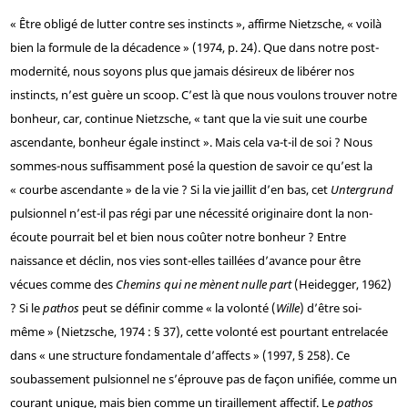
« Être obligé de lutter contre ses instincts », affirme Nietzsche, « voilà
bien la formule de la décadence » (1974, p. 24). Que dans notre post-
modernité, nous soyons plus que jamais désireux de libérer nos
instincts, n’est guère un scoop. C’est là que nous voulons trouver notre
bonheur, car, continue Nietzsche, « tant que la vie suit une courbe
ascendante, bonheur égale instinct ». Mais cela va-t-il de soi ? Nous
sommes-nous suffisamment posé la question de savoir ce qu’est la
« courbe ascendante » de la vie ? Si la vie jaillit d’en bas, cet
Untergrund
pulsionnel n’est-il pas régi par une nécessité originaire dont la non-
écoute pourrait bel et bien nous coûter notre bonheur ? Entre
naissance et déclin, nos vies sont-elles taillées d’avance pour être
vécues comme des
Chemins qui ne mènent nulle part
(Heidegger, 1962)
? Si le
pathos
peut se définir comme « la volonté (
Wille
) d’être soi-
même » (Nietzsche, 1974 : § 37), cette volonté est pourtant entrelacée
dans « une structure fondamentale d’affects » (1997, § 258). Ce
soubassement pulsionnel ne s’éprouve pas de façon unifiée, comme un
courant unique, mais bien comme un tiraillement affectif. Le
pathos