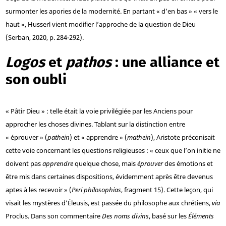
surmonter les apories de la modernité. En partant « d’en bas » « vers le
haut », Husserl vient modifier l’approche de la question de Dieu
(Serban, 2020, p. 284-292).
Logos
et
pathos
: une alliance et
son oubli
« Pâtir Dieu » : telle était la voie privilégiée par les Anciens pour
approcher les choses divines. Tablant sur la distinction entre
« éprouver » (
pathein
) et « apprendre » (
mathein
), Aristote préconisait
cette voie concernant les questions religieuses : « ceux que l’on initie ne
doivent pas
apprendre
quelque chose, mais
éprouver
des émotions et
être mis dans certaines dispositions, évidemment après être devenus
aptes à les recevoir » (
Peri philosophias
, fragment 15). Cette leçon, qui
visait les mystères d’Éleusis, est passée du philosophe aux chrétiens,
via
Proclus. Dans son commentaire
Des noms divins
, basé sur les
Éléments