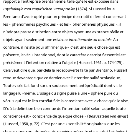
rapport à l’entreprise brentanienne, telle qu’elle est exposée dans
Psychologie vom empirischen Standpunkte
(1874). Si Husserl loue
Brentano d’avoir opté pour un principe descriptif différent concernant
les « phénomènes psychiques » et les « phénomènes physiques », il
n’adopte pas sa distinction entre objets ayant une existence réelle et
objets ayant seulement une
existence intentionnelle
ou
mentale
. Au
contraire, il insiste pour affirmer que « c’est une seule chose qui est
présente, le vécu intentionnel, dont le caractère descriptif essentiel est
précisément l’intention relative à l’objet » (Husserl, 1961, p. 174-175).
Cela veut dire que, par-delà la redécouverte faite par Brentano, Husserl
renoue davantage que ce dernier avec l’intentionnalité scolastique.
Toute visée fait fond sur un soubassement antéprédicatif dont vit le
langage lui-même. L’usage du signe puise à une « sphère pure du
vécu » qui est le lien corrélatif de la conscience avec la chose qu’elle vise.
D’où la définition bien connue de l’intentionnalité selon laquelle toute
conscience est « conscience de quelque chose » (
Bewusstsein von etwas
)
(Husserl, 1950, p. 72). C’est par une « sensibilité originaire » que les
choses nous sont données, de manière présente et vivante (
Leibhaftig
),