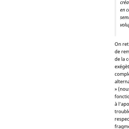
créa
en c
semb
volu
On ret
de rem
de la 
exégèt
complè
altern
» (nou
foncti
à l’ap
troubl
respec
fragme