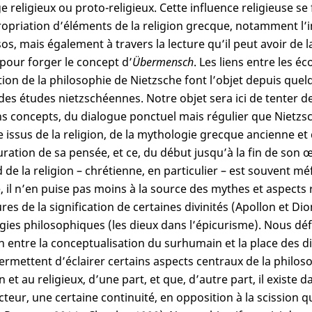
 religieux ou proto-religieux. Cette influence religieuse se f
opriation d’éléments de la religion grecque, notamment l’int
os, mais également à travers la lecture qu’il peut avoir de la
 pour forger le concept d’
Übermensch
. Les liens entre les é
ion de la philosophie de Nietzsche font l’objet depuis quel
des études nietzschéennes. Notre objet sera ici de tenter d
ns concepts, du dialogue ponctuel mais régulier que Nietzsc
 issus de la religion, de la mythologie grecque ancienne et
uration de sa pensée, et ce, du début jusqu’à la fin de son œu
d de la religion – chrétienne, en particulier – est souvent m
e, il n’en puise pas moins à la source des mythes et aspects r
ures de la signification de certaines divinités (Apollon et Di
gies philosophiques (les dieux dans l’épicurisme). Nous déf
ion entre la conceptualisation du surhumain et la place des 
ermettent d’éclairer certains aspects centraux de la philoso
n et au religieux, d’une part, et que, d’autre part, il existe 
teur, une certaine continuité, en opposition à la scission 