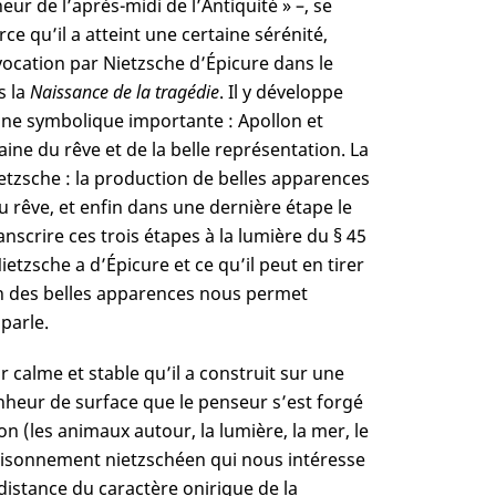
eur de l’après-midi de l’Antiquité » –, se
e qu’il a atteint une certaine sérénité,
vocation par Nietzsche d’Épicure dans le
s la
Naissance de la tragédie
. Il y développe
’une symbolique importante : Apollon et
ine du rêve et de la belle représentation. La
ietzsche : la production de belles apparences
du rêve, et enfin dans une dernière étape le
scrire ces trois étapes à la lumière du § 45
etzsche a d’Épicure et ce qu’il peut en tirer
on des belles apparences nous permet
parle.
calme et stable qu’il a construit sur une
onheur de surface que le penseur s’est forgé
n (les animaux autour, la lumière, la mer, le
aisonnement nietzschéen qui nous intéresse
distance du caractère onirique de la