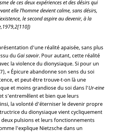
sme de ces deux expériences et des désirs qui
evant elle l’homme devient calme, sans désirs,
existence, le second aspire au devenir, à la
,
1979,
2
[110])
présentation d’une réalité apaisée, sans plus
issu du
Gai savoir
. Pour autant, cette réalité
vec la violence du dionysiaque. Si pour un
7), « Épicure abandonne son sens du soi
tence, et peut-être trouve-t-on là une
fique et moins grandiose du soi dans l’
Ur-eine
et s’entremêlent et bien que leurs
si, la volonté d’éterniser le devenir propre
structrice du dionysiaque vient cycliquement
es deux pulsions et leurs fonctionnements
Comme l’explique Nietzsche dans un