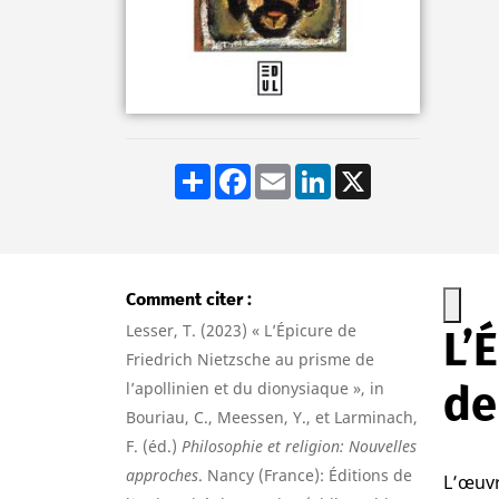
Share
Facebook
Email
LinkedIn
X
Comment citer
Lesser, T. (2023) « L’Épicure de
L’
Friedrich Nietzsche au prisme de
de
l’apollinien et du dionysiaque », in
Bouriau, C., Meessen, Y., et Larminach,
F. (éd.)
Philosophie et religion: Nouvelles
approches
. Nancy (France): Éditions de
L’œuvr