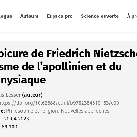
logue
Auteurs
Espace pro
Science ouverte
À p
picure de Friedrich Nietzsc
sme de l’apollinien et du
onysiaque
s Lesser
(auteur)
https://doi.org/10.62688/edul/b9782384510153/c09
me
Philosophie et religion: Nouvelles approches
é
20-04-2023
89-100