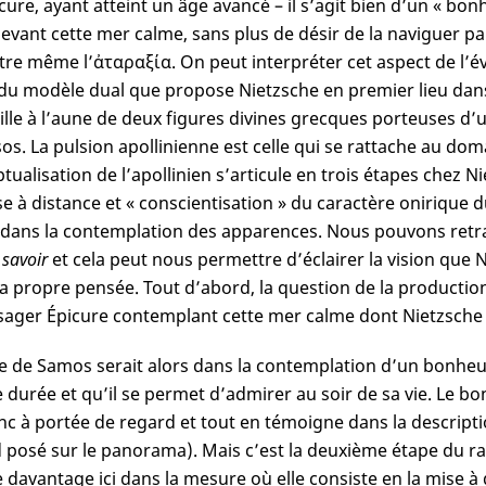
cure, ayant atteint un âge avancé – il s’agit bien d’un « bonh
evant cette mer calme, sans plus de désir de la naviguer parc
tre même l’ἀταραξία. On peut interpréter cet aspect de l’é
du modèle dual que propose Nietzsche en premier lieu dan
ille à l’aune de deux figures divines grecques porteuses d
os. La pulsion apollinienne est celle qui se rattache au doma
tualisation de l’apollinien s’articule en trois étapes chez N
ise à distance et « conscientisation » du caractère onirique 
r dans la contemplation des apparences. Nous pouvons retran
 savoir
et cela peut nous permettre d’éclairer la vision que Ni
a propre pensée. Tout d’abord, la question de la producti
sager Épicure contemplant cette mer calme dont Nietzsche 
e de Samos serait alors dans la contemplation d’un bonheur 
 durée et qu’il se permet d’admirer au soir de sa vie. Le b
nc à portée de regard et tout en témoigne dans la descriptio
 posé sur le panorama). Mais c’est la deuxième étape du r
 davantage ici dans la mesure où elle consiste en la mise à 