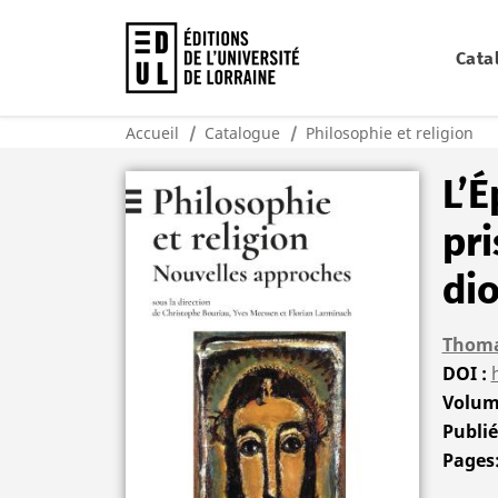
Cata
Accueil
Catalogue
Philosophie et religion
L’É
pri
di
Thoma
DOI
Volu
Publi
Pages