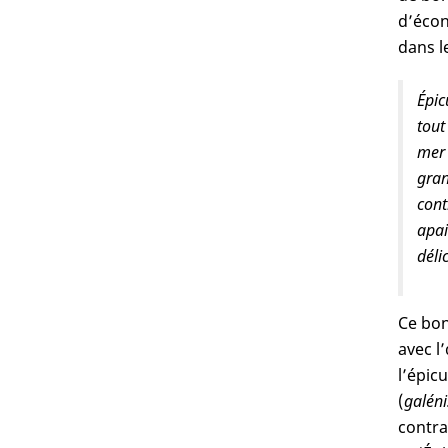
d’écon
dans l
Épic
tout
mer 
gran
cont
apai
déli
Ce bon
avec l
l’épic
(
galén
contrad