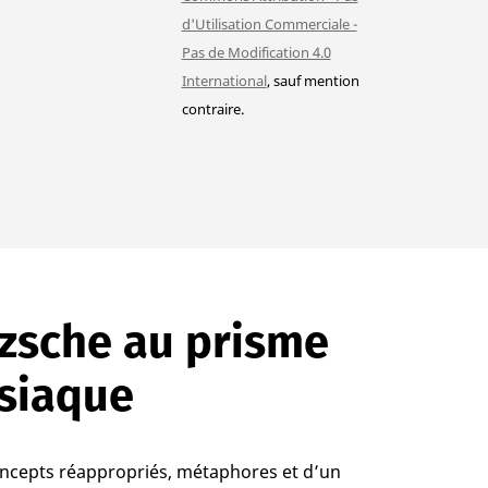
d'Utilisation Commerciale -
Pas de Modification 4.0
International
, sauf mention
contraire.
tzsche au prisme
ysiaque
oncepts réappropriés, métaphores et d’un