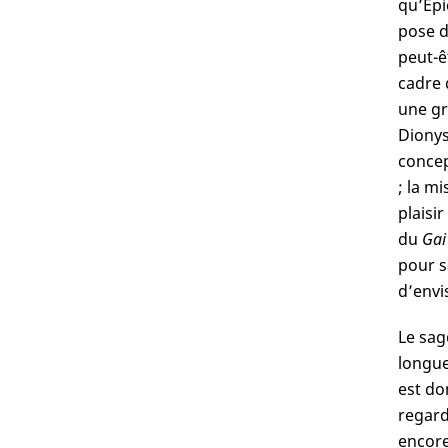
qu’Épi
pose d
peut-ê
cadre 
une gr
Dionys
concep
; la m
plaisi
du
Gai
pour s
d’envi
Le sag
longue
est do
regard
encore