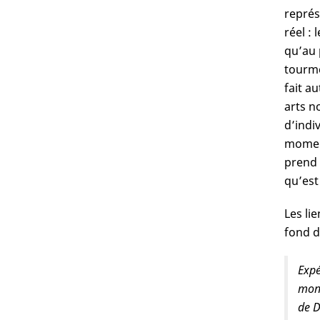
représ
réel :
qu’au 
tourme
fait a
arts n
d’indi
moment
prend 
qu’est
Les li
fond d
Expé
mond
de D