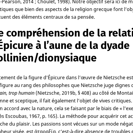
l-Pearson, 2014 ; Choulet, 1998). Notre objectif sera ici de 
iques que bien des aspects de la religion grecque font l’ob
tuent des éléments centraux de sa pensée.
 compréhension de la relat
Épicure à l’aune de la dyade
ollinien/dionysiaque
itement de la figure d’Épicure dans l’œuvre de Nietzsche es
 figure au rang des philosophes que Nietzsche juge dignes 
in, trop humain
(Nietzsche, 2019b, § 408) au côté de Montai
nne et sceptique, il fait également l’objet de vives critiques
n accord avec la nature, cela se faisant par le biais de « l’ex
ès Escoubas, 1967, p. 165). La méthode pour acquérir cet acc
che du plaisir. Les passions sont vécues sur un mode négat
heur visée, est ἀταραξία, c’est-à-dire absence de troubles d