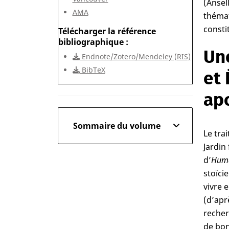
(Ansel
AMA
thémat
consti
Télécharger la référence
bibliographique
Une
Endnote/Zotero/Mendeley (RIS)
BibTeX
et 
ap
Sommaire du volume
Le tra
Jardin
d’
Huma
stoïcie
vivre e
(d’apr
recher
de bon