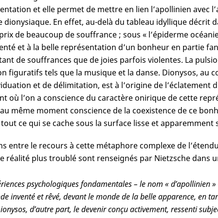
entation et elle permet de mettre en lien l’apollinien avec l
 le dionysiaque. En effet, au-delà du tableau idyllique décrit 
prix de beaucoup de souffrance ; sous « l’épiderme océanie
nté et à la belle représentation d’un bonheur en partie fa
utant de souffrances que de joies parfois violentes. La pulsio
on figuratifs tels que la musique et la danse. Dionysos, au c
viduation et de délimitation, est à l’origine de l’éclatement d
 où l’on a conscience du caractère onirique de cette rep
au même moment conscience de la coexistence de ce bonheur
 tout ce qui se cache sous la surface lisse et apparemment 
ens entre le recours à cette métaphore complexe de l’étend
e réalité plus troublé sont renseignés par Nietzsche dans
riences psychologiques fondamentales – le nom « d’apollinien » 
e inventé et rêvé, devant le monde de la belle apparence, en tant
ionysos, d’autre part, le devenir conçu activement, ressenti subj