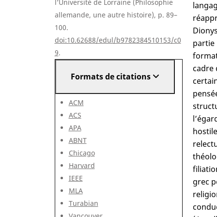
l’Université de Lorraine (Philosophie
langage
allemande, une autre histoire), p. 89–
réappr
100.
Dionys
doi:10.62688/edul/b9782384510153/c0
partie
9
.
format
cadre 
Formats de citations
certai
pensée
ACM
struct
ACS
l’égar
APA
hostil
ABNT
relect
Chicago
théolo
Harvard
filiat
IEEE
grec p
MLA
religio
Turabian
conduc
Vancouver