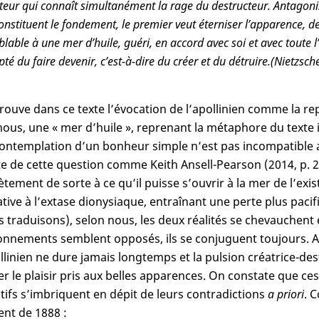
teur qui connaît simultanément la rage du destructeur. Antagoni
onstituent le fondement, le premier veut éterniser l’apparence, d
lable à une mer d’huile, guéri, en accord avec soi et avec toute l’
pté du faire devenir, c’est-à-dire du créer et du détruire.
(Nietzsche
rouve dans ce texte l’évocation de l’apollinien comme la re
ous, une « mer d’huile », reprenant la métaphore du texte 
contemplation d’un bonheur simple n’est pas incompatible a
e de cette question comme Keith Ansell-Pearson (2014, p. 2
tement de sorte à ce qu’il puisse s’ouvrir à la mer de l’exis
ative à l’extase dionysiaque, entraînant une perte plus paci
s traduisons), selon nous, les deux réalités se chevauchent 
onnements semblent opposés, ils se conjuguent toujours. Ain
ollinien ne dure jamais longtemps et la pulsion créatrice-de
er le plaisir pris aux belles apparences. On constate que c
tifs s’imbriquent en dépit de leurs contradictions
a priori
. 
nt de 1888 :