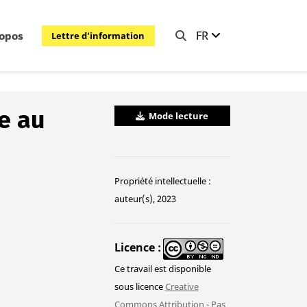
FR
Lettre d'information
ropos
he au
Mode lecture
Propriété intellectuelle :
auteur(s), 2023
Licence
Ce travail est disponible
sous licence
Creative
Commons Attribution - Pas