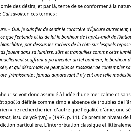
omie des désirs, et par là, tente de se conformer à la natu
e
Gai savoir
,
en ces termes :
ure. – Oui, je suis fier de sentir le caractère d’Épicure autrement,
 ce que j’entends et lis de lui le bonheur de l’après-midi de l’Anti
blanchâtre, par-dessus les rochers de la côte sur lesquels repose
ds jouent dans sa lumière, sûrs et tranquilles comme cette lumièr
inuellement souffrant a pu inventer un tel bonheur, le bonheur d’
sée, et qui désormais ne peut plus se rassasier de contempler s
cate, frémissante : jamais auparavant il n’y eut une telle modestie
heur se voit donc assimilé à l’idée d’une mer calme et san
’ἀταραξία définie comme simple absence de troubles de l’âm
urien « ne recherche rien d’autre que l’égalité d’âme, une sér
ismos
, issu de γαλήνη) » (1997, p. 11). Ce premier niveau de
iction particulière. L’interprétation classique et littéraleme