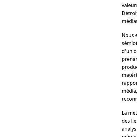
valeur
Détroi
médiat
Nous e
sémiot
d’un ob
prenan
produc
matéri
rappor
média,
reconn
La mét
des li
analys
même s