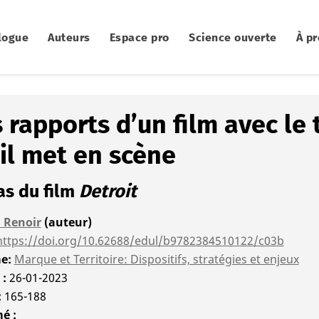
logue
Auteurs
Espace pro
Science ouverte
À p
 rapports d’un film avec le t
il met en scène
as du film
Detroit
 Renoir
(auteur)
https://doi.org/10.62688/edul/b9782384510122/c03b
me
Marque et Territoire: Dispositifs, stratégies et enjeux
é
26-01-2023
165-188
mé