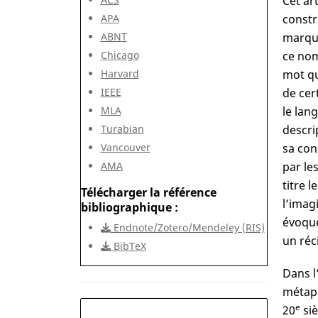
Cet ar
APA
constr
ABNT
marque
Chicago
ce nom
Harvard
mot qu
IEEE
de cer
MLA
le lan
Turabian
descri
Vancouver
sa co
AMA
par le
titre 
Télécharger la référence
l’imagi
bibliographique
évoque
Endnote/Zotero/Mendeley (RIS)
un réci
BibTeX
Dans l
métaph
e
20
siè