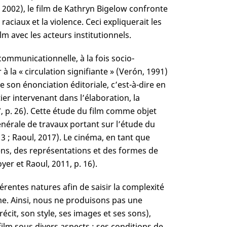
, 2002), le film de Kathryn Bigelow confronte
raciaux et la violence. Ceci expliquerait les
lm avec les acteurs institutionnels.
ommunicationnelle, à la fois socio-
à la « circulation signifiante » (Verón, 1991)
 son énonciation éditoriale, c’est-à-dire en
r intervenant dans l’élaboration, la
7, p. 26). Cette étude du film comme objet
générale de travaux portant sur l’étude du
13 ; Raoul, 2017). Le cinéma, en tant que
sens, des représentations et des formes de
er et Raoul, 2011, p. 16).
rentes natures afin de saisir la complexité
me. Ainsi, nous ne produisons pas une
cit, son style, ses images et ses sons),
lm sous divers aspects : ses conditions de