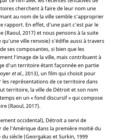
par ce film avec les récentes tentatives de
ritoires cherchent à faire de leur nom une
ésumant au nom de la ville semble s’approprier
 rapport. En effet, d’une part c’est par le
e (Raoul, 2017) et nous pensons à la suite
u’une ville renvoie) s’édifie aussi à travers
 de ses composantes, si bien que les
ment l’image de la ville, mais contribuent à
age d’un territoire étant façonnée en partie
Noyer
et al.
, 2013), un film qui choisit pour
 les représentations de ce territoire dans
t territoire, la ville de Détroit et son nom
 temps en un « fond discursif » qui compose
oire (Raoul, 2017).
gement occidental), Détroit a servi de
ur de l’Amérique dans la première moitié du
ié du siècle (Georgakas et Surkin, 1999