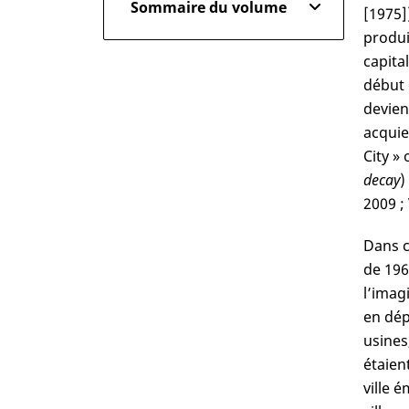
Sommaire du volume
[1975]
produi
capital
début 
devien
acquie
City » 
decay
)
2009 ;
Dans c
de 196
l’imag
en dép
usines
étaien
ville 