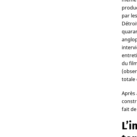
produc
par le
Détroi
quaran
anglop
interv
entret
du fil
(obser
totale
Après 
constr
fait d
L’i