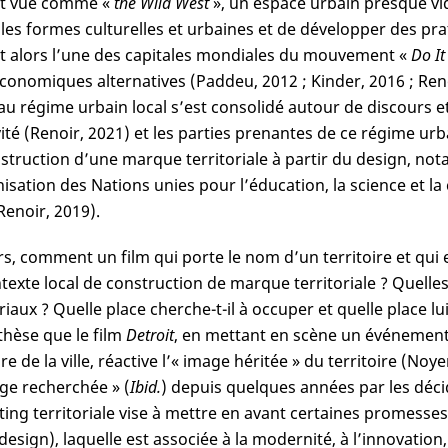
est vue comme «
the Wild West
», un espace urbain presque vi
les formes culturelles et urbaines et de développer des prati
t alors l’une des capitales mondiales du mouvement «
Do It
conomiques alternatives (Paddeu, 2012 ; Kinder, 2016 ; Re
u régime urbain local s’est consolidé autour de discours et 
vité (Renoir, 2021) et les parties prenantes de ce régime ur
struction d’une marque territoriale à partir du design, no
isation des Nations unies pour l’éducation, la science et la
Renoir, 2019).
rs, comment un film qui porte le nom d’un territoire et qui
texte local de construction de marque territoriale ? Quelles
oriaux ? Quelle place cherche-t-il à occuper et quelle place 
thèse que le film
Detroit
, en mettant en scène un événement
ire de la ville, réactive l’« image héritée » du territoire (N
age recherchée » (
Ibid.
) depuis quelques années par les décid
ing territoriale vise à mettre en avant certaines promesses 
 design), laquelle est associée à la modernité, à l’innovatio