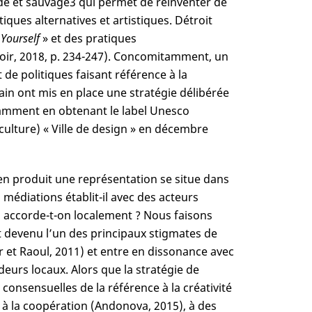
de et sauvage
3
qui permet de réinventer de
ques alternatives et artistiques. Détroit
 Yourself
» et des pratiques
noir, 2018, p. 234-247). Concomitamment, un
de politiques faisant référence à la
bain ont mis en place une stratégie délibérée
tamment en obtenant le label Unesco
 culture) « Ville de design » en décembre
 en produit une représentation se situe dans
 médiations établit-il avec des acteurs
lui accorde-t-on localement ? Nous faisons
 devenu l’un des principaux stigmates de
oyer et Raoul, 2011) et entre en dissonance avec
eurs locaux. Alors que la stratégie de
consensuelles de la référence à la créativité
n, à la coopération (Andonova, 2015), à des