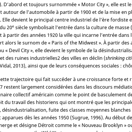
). D’abord et toujours surnommée « Motor City », elle est l
t autour de l’automobile à partir de 1900 et de la mise en 
. Elle devient le principal centre industriel de l’ère fordiste
e
du 20
siècle symbolisait l’entrée dans la culture de masse (
t à partir des années 1920 la ville qui incarne l’entrée dans
rt alors le surnom de « Paris of the Midwest ». À partir 
ou « Devil City », elle devient le symbole de la désindustrial
 et des ruines industrielles
2
des villes en déclin (
shrinking cit
 Vidal, 2013), ainsi que de leurs conséquences sociales : ch
ette trajectoire qui fait succéder à une croissance forte et 
7 restent largement considérées dans les discours médiatiq
inaire collectif américain comme le point de basculement de la
it du travail des historiens qui ont montré que les principal
, désindustrialisation, fuite des classes moyennes blanches 
t apparues dès les années 1950 (Sugrue, 1996). Au début de
émerge et désigne Détroit comme le « Nouveau Brooklyn » ou 