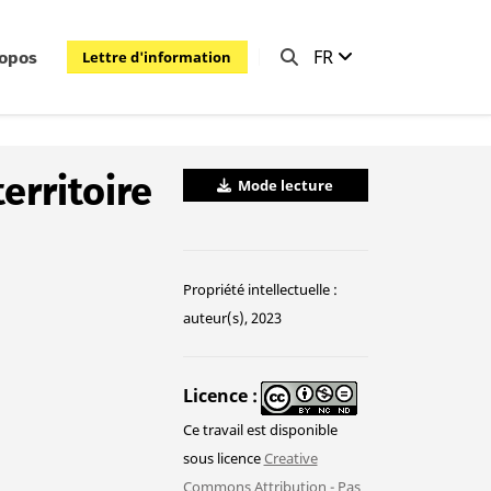
FR
Lettre d'information
ropos
erritoire
Mode lecture
Propriété intellectuelle :
auteur(s), 2023
Licence
Ce travail est disponible
sous licence
Creative
Commons Attribution - Pas