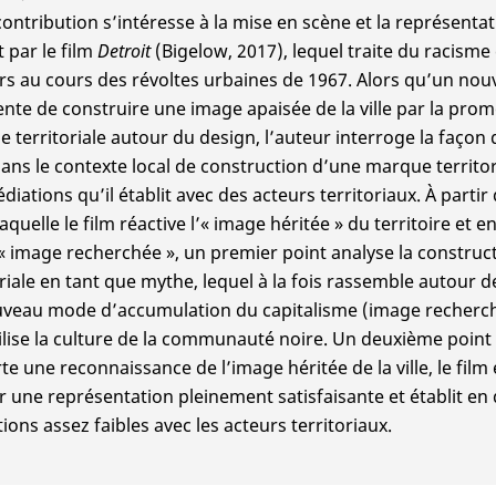
contribution s’intéresse à la mise en scène et la représentati
t par le film
Detroit
(Bigelow, 2017), lequel traite du racisme 
ers au cours des révoltes urbaines de 1967. Alors qu’un no
tente de construire une image apaisée de la ville par la pro
 territoriale autour du design, l’auteur interroge la façon 
dans le contexte local de construction d’une marque territori
diations qu’il établit avec des acteurs territoriaux. À partir
aquelle le film réactive l’« image héritée » du territoire et 
’« image recherchée », un premier point analyse la construc
oriale en tant que mythe, lequel à la fois rassemble autour d
veau mode d’accumulation du capitalisme (image recherchée
bilise la culture de la communauté noire. Un deuxième poi
orte une reconnaissance de l’image héritée de la ville, le fil
 une représentation pleinement satisfaisante et établit en d
ions assez faibles avec les acteurs territoriaux.