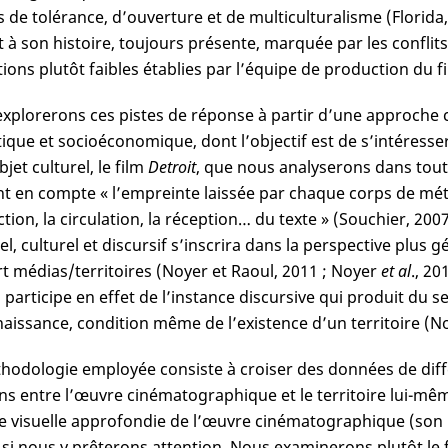
s de tolérance, d’ouverture et de multiculturalisme (Florida
t à son histoire, toujours présente, marquée par les conflits 
ions plutôt faibles établies par l’équipe de production du fi
xplorerons ces pistes de réponse à partir d’une approche c
ique et socioéconomique, dont l’objectif est de s’intéresser 
jet culturel, le film
Detroit
, que nous analyserons dans toute
t en compte « l’empreinte laissée par chaque corps de métie
tion, la circulation, la réception… du texte » (Souchier, 200
el, culturel et discursif s’inscrira dans la perspective plus 
t médias/territoires (Noyer et Raoul, 2011 ; Noyer
et al
., 20
 participe en effet de l’instance discursive qui produit du 
aissance, condition même de l’existence d’un territoire (Noy
hodologie employée consiste à croiser des données de diffé
ens entre l’œuvre cinématographique et le territoire lui-mê
e visuelle approfondie de l’œuvre cinématographique (son ré
i nous y prêterons attention. Nous examinerons plutôt le fi