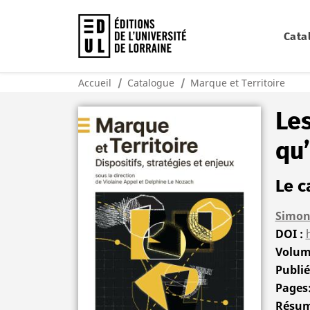
Cata
Accueil
Catalogue
Marque et Territoire
Les
qu’
Le c
Simon
DOI
Volu
Publi
Pages
Résu