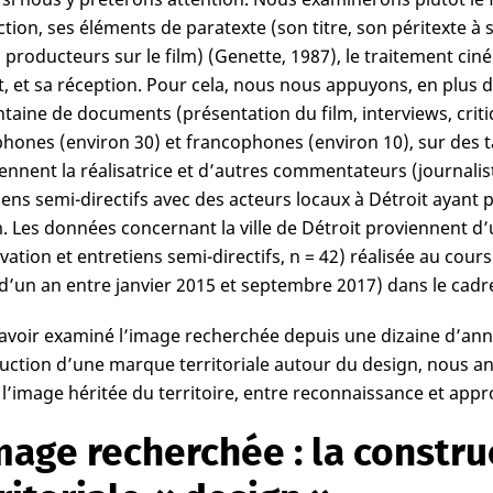
tion, ses éléments de paratexte (son titre, son péritexte 
s producteurs sur le film) (Genette, 1987), le traitement ciné
t, et sa réception. Pour cela, nous nous appuyons, en plus 
taine de documents (présentation du film, interviews, criti
hones (environ 30) et francophones (environ 10), sur des t
iennent la réalisatrice et d’autres commentateurs (journalist
iens semi-directifs avec des acteurs locaux à Détroit ayan
m. Les données concernant la ville de Détroit proviennent 
vation et entretiens semi-directifs, n = 42) réalisée au cour
 d’un an entre janvier 2015 et septembre 2017) dans le cadr
avoir examiné l’image recherchée depuis une dizaine d’anné
uction d’une marque territoriale autour du design, nous an
e l’image héritée du territoire, entre reconnaissance et appr
mage recherchée : la constr