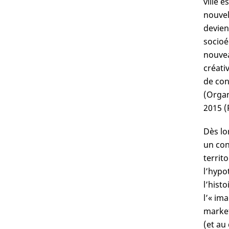
ville 
nouvel
devien
socioé
nouvea
créati
de con
(Organ
2015 (
Dès lo
un con
territ
l’hypo
l’histo
l’« im
market
(et au