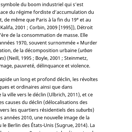
e symbole du boom industriel qui s’est
place du régime fordiste d’accumulation du
e
 et, de même que Paris à la fin du 19
et au
Kalifa, 2001 ; Corbin, 2009 [1995]), Détroit
 l’ère de la consommation de masse. Elle
des années 1970, souvent surnommée « Murder
isation, de la décomposition urbaine (
urban
ies
) (Neill, 1995 ; Boyle, 2001 ; Steinmetz,
ômage, pauvreté, délinquance et violence.
rapide un long et profond déclin, les révoltes
ues et ordinaires ainsi que dans
 ville vers le déclin (Ulbrich, 2011), et ce
es causes du déclin (délocalisations des
vers les quartiers résidentiels des
suburbs
)
s années 2010, une nouvelle image de la
le Berlin des États-Unis (Sugrue, 2014). La