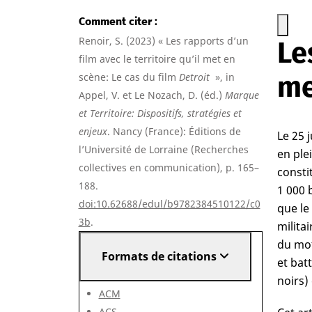
Comment citer
Renoir, S. (2023) « Les rapports d’un
Le
film avec le territoire qu’il met en
me
scène: Le cas du film
Detroit
», in
Appel, V. et Le Nozach, D. (éd.)
Marque
et Territoire: Dispositifs, stratégies et
enjeux
. Nancy (France): Éditions de
Le 25 j
l’Université de Lorraine (Recherches
en ple
collectives en communication), p. 165–
consti
188.
1 000 
doi:10.62688/edul/b9782384510122/c0
que le
3b
.
militai
du mot
Formats de citations
et bat
noirs)
ACM
ACS