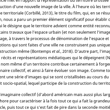
ticle met en rapport la représentation du territoire brossée 
uction d’une nouvelle image de la ville. À l’heure où les ter
 territoriale (Corbillé, 2013), le titre du film, qui, en se r
, nous a paru un premier élément significatif pour établir ce
i le désigne que le territoire advient comme entité reconnu
tains travaux que l’espace urbain (et non seulement l’image q
gage, à travers le processus de dénomination de l’espace et
ptions qui sont faites d’une ville ne construisent pas unique
nstruction même (Bontemps
et al.
, 2018). D’autre part, l’im
s récits et représentations médiatiques qui le dépeignent (
le nom même d’un territoire contribue certainement à forger
naire collectif, et ainsi à faire évoluer son image. Comme tou
nt une série d’images qui se sont cristallisées au cours du
t socio-spatial, lequel participe de la construction du territ
’imaginaire collectif (d’abord américain mais aussi plus lar
ore pour caractériser à la fois tout ce qui a fait la grande
cle, puis tout ce qui s’est fait de pire dans la seconde moit