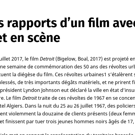
s rapports d’un film avec 
t en scène
uillet 2017, le film
Detroit
(Bigelow, Boal, 2017) est projeté e
ine semaine de commémoration des 50 ans des révoltes urb
tuent la diégèse du film. Ces révoltes urbaines
1
s’étalèrent 
blessés, de très importants dégâts matériels, et ne prirent 
 président Lyndon Johnson eut déclaré la ville en état d’insu
re. Le film
Detroit
traite de ces révoltes de 1967 en se concentr
el Algiers. Dans la nuit du 25 au 26 juillet 1967, des policie
tent violemment la douzaine de clients présents (deux fe
 et finissent par tuer trois jeunes hommes noirs âgés de 17, 