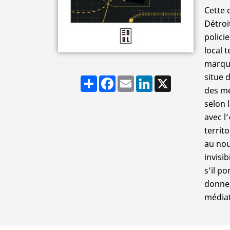
Cette 
Détroi
polici
local 
marque
situe 
Share
Facebook
Email
LinkedIn
X
des mé
selon l
avec l
territ
au nou
invisi
s’il p
donner
médiat