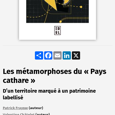
Share
Facebook
Email
LinkedIn
X
Les métamorphoses du « Pays
cathare »
D’un territoire marqué à un patrimoine
labellisé
Patrick Fraysse
(auteur)
Valentine Châtelet
(auteur)