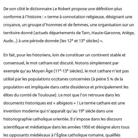
De son côté le dictionnaire Le Robert propose une définition plus
conforme à l’histoire : « terme à connotation religieuse, désignant une
croyance, un groupe d’hommes et de femmes, une organisation sur un
territoire donné (actuels départements de Tarn, Haute-Garonne, Ariège,
e
e
Aude…) à une période donnée (les 12
et 13
siècles) ».
En fait, pour les historiens, loin de constituer un continent stable et
consensuel, le mot cathare est discuté. Notons simplement par
e
e
exemple qu’au Moyen Âge (11
-13
siècles), le mot cathare n’est pas
utilisé par les populations occitanes concernées (à peine 5 % de la
population est impliquée dans cette dissidence et principalement les
élites du comté de Toulouse). Le mot que l’on retrouve dans les
documents historiques est « albigeois » ! Le terme cathare est une
e
invention moderne qui n’apparaît qu’au 19
siècle dans une
historiographie catholique orientée. Il s’impose dans les discours
scientifique et médiatique dans les années 1950 et désigne alors tous
les opposants médiévaux à l’Église catholique romaine, qualifiés