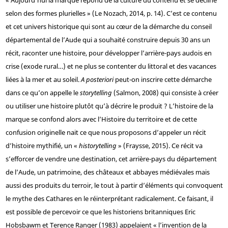
selon des formes plurielles » (Le Nozach, 2014, p. 14). C’est ce contenu
et cet univers historique qui sont au cœur de la démarche du conseil
départemental de l’Aude qui a souhaité construire depuis 30 ans un
récit, raconter une histoire, pour développer l’arrière-pays audois en
crise (exode rural…) et ne plus se contenter du littoral et des vacances
liées à la mer et au soleil.
A posteriori
peut-on inscrire cette démarche
dans ce qu’on appelle le
storytelling
(Salmon, 2008) qui consiste à créer
ou utiliser une histoire plutôt qu’à décrire le produit ? L’histoire de la
marque se confond alors avec l’Histoire du territoire et de cette
confusion originelle nait ce que nous proposons d’appeler un récit
d’histoire mythifié, un «
historytelling
» (Fraysse, 2015). Ce récit va
s’efforcer de vendre une destination, cet arrière-pays du département
de l’Aude, un patrimoine, des châteaux et abbayes médiévales mais
aussi des produits du terroir, le tout à partir d’éléments qui convoquent
le mythe des Cathares en le réinterprétant radicalement. Ce faisant, il
est possible de percevoir ce que les historiens britanniques Eric
Hobsbawm et Terence Ranger (1983) appelaient « l’invention de la