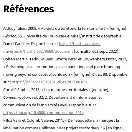
Références
Aldhuy
Julien, 2008, « Au-delà du territoire, la territorialité ? » [en ligne],
Géodoc
, 55, Université de Toulouse-Le-Mirail/Institut de géographie
Daniel Faucher. Disponible sur :
https://halshs.archives-
ouvertes.fr/halshs-00278669/document
[consulté le02 sept. 2022].
Boisen
Martin,
Terlouw
Kees,
Groote
Peter et
Couwenberg
Oscar, 2017,
« Reframing place promotion, place marketing, and place branding -
moving beyond conceptual confusion » [en ligne],
Cities
, 80. Disponible
sur :
https://doi.org/10.1016/j.cities.2017.08.021
.
Corbillé
Sophie, 2013, « Les marques territoriales » [en ligne],
Communication
, vol. 32, 2, Département d'information et
communication de l'Université Laval. Disponible sur :
https://doi.org/10.4000/communication.5014
.
Filloz
Valia et
Colomb
Valérie, 2011, « De l’étiquette à la marque : la
labellisation comme unificateur des projets territoriaux ? » [en ligne],