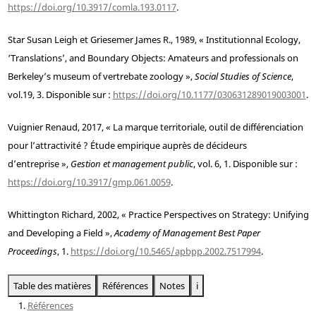
https://doi.org/10.3917/comla.193.0117
.
Star
Susan Leigh et
Griesemer
James R., 1989, « Institutionnal Ecology,
‘Translations’, and Boundary Objects: Amateurs and professionals on
Berkeley’s museum of vertrebate zoology »,
Social Studies of Science
,
vol.
19, 3. Disponible sur :
https://doi.org/10.1177/030631289019003001
.
Vuignier
Renaud, 2017, « La marque territoriale, outil de différenciation
pour l’attractivité ? Étude empirique auprès de décideurs
d’entreprise »,
Gestion et management public
, vol. 6, 1. Disponible sur :
https://doi.org/10.3917/gmp.061.0059
.
Whittington
Richard, 2002, « Practice Perspectives on Strategy: Unifying
and Developing a Field »,
Academy of Management Best Paper
Proceedings
, 1.
https://doi.org/10.5465/apbpp.2002.7517994
.
Table des matières
Références
Notes
i
Références