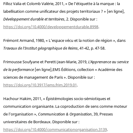
Filloz
Valia et
Colomb
Valérie, 2011, « De l’étiquette à la marque : la
labellisation comme unificateur des projets territoriaux ? » [en ligne],
Développement durable et territoires
, 2. Disponible sur :
https://doi.org/10.4000/developpementdurable.8998
.
Frémont
Armand, 1980, « L’espace vécu et la notion de région », dans
Travaux de l'Institut géographique de Reims
, 41-42, p. 47-58.
Frimousse
Soufyane et
Peretti
Jean-Marie, 2019,
L’Apprenance au service
de la performance
[en ligne],
EMS Éditions, collection « Académie des
sciences de management de Paris ». Disponible sur :
https://doi.org/10.3917/ems.frim.2019.01
.
Hachour
Hakim, 2011, « Épistémologies socio-sémiotiques et
communication organisante. La coproduction de sens comme moteur
de l’organisation »,
Communication & Organisation
, 39, Presses
universitaires de Bordeaux. Disponible sur :
https://doi.org/10.4000/communicationorganisation.3139
.