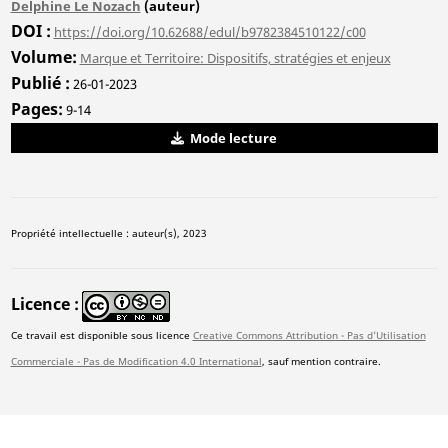
Delphine Le Nozach
(auteur)
DOI
https://doi.org/10.62688/edul/b9782384510122/c00
Volume
Marque et Territoire: Dispositifs, stratégies et enjeux
Publié
26-01-2023
Pages
9-14
Mode lecture
Propriété intellectuelle : auteur(s), 2023
Licence
Ce travail est disponible sous licence
Creative Commons Attribution - Pas d'Utilisation
Commerciale - Pas de Modification 4.0 International
, sauf mention contraire.