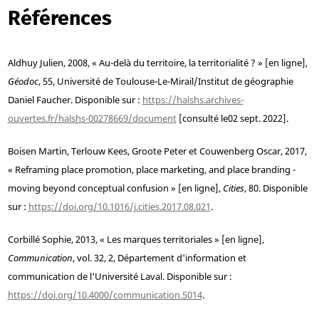
Références
Aldhuy
Julien, 2008, « Au-delà du territoire, la territorialité ? » [en ligne],
Géodoc
, 55, Université de Toulouse-Le-Mirail/Institut de géographie
Daniel Faucher. Disponible sur :
https://halshs.archives-
ouvertes.fr/halshs-00278669/document
[consulté le02 sept. 2022].
Boisen
Martin,
Terlouw
Kees,
Groote
Peter et
Couwenberg
Oscar, 2017,
« Reframing place promotion, place marketing, and place branding -
moving beyond conceptual confusion » [en ligne],
Cities
, 80. Disponible
sur :
https://doi.org/10.1016/j.cities.2017.08.021
.
Corbillé
Sophie, 2013, « Les marques territoriales » [en ligne],
Communication
, vol. 32, 2, Département d'information et
communication de l'Université Laval. Disponible sur :
https://doi.org/10.4000/communication.5014
.