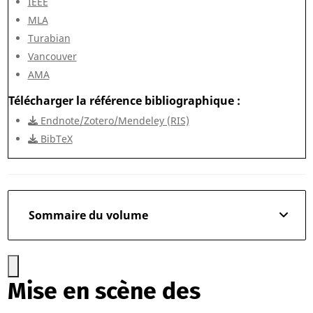
IEEE
MLA
Turabian
Vancouver
AMA
Télécharger la référence bibliographique
Endnote/Zotero/Mendeley (RIS)
BibTeX
Sommaire du volume
Mise en scène des