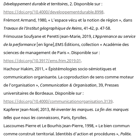
Développement durable et territoires
, 2. Disponible sur :
https://doi.org/10.4000/developpementdurable.8998
.
Frémont
Armand, 1980, « L’espace vécu et la notion de région », dans
Travaux de l'Institut géographique de Reims
, 41-42, p. 47-58.
Frimousse
Soufyane et
Peretti
Jean-Marie, 2019,
L’Apprenance au service
de la performance
[en ligne],
EMS Éditions, collection « Académie des
sciences de management de Paris ». Disponible sur :
https://doi.org/10.3917/ems.frim.2019.01
.
Hachour
Hakim, 2011, « Épistémologies socio-sémiotiques et
communication organisante. La coproduction de sens comme moteur
de l’organisation »,
Communication & Organisation
, 39, Presses
universitaires de Bordeaux. Disponible sur :
https://doi.org/10.4000/communicationorganisation.3139
.
Kapferer
Jean-Noël, 2013,
Ré-inventer les marques. La fin des marques
telles que nous les connaissons
, Paris, Eyrolles.
Lascoumes
Pierre et
Le Bourhis
Jean-Pierre, 1998, « Le bien commun
comme construit territorial. Identités d’action et procédures »,
Politix.