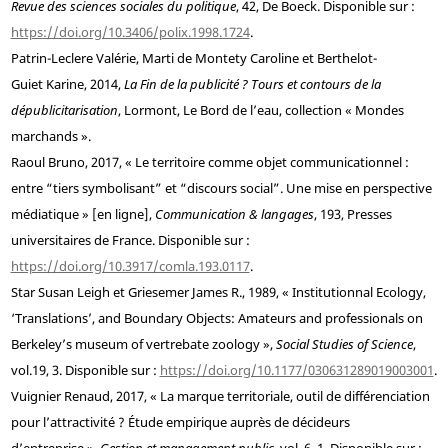
Revue des sciences sociales du politique
, 42, De Boeck. Disponible sur :
https://doi.org/10.3406/polix.1998.1724
.
Patrin
-
Leclere
Valérie,
Marti de Montety
Caroline et
Berthelot
-
Guiet
Karine, 2014,
La Fin de la publicité ? Tours et contours de la
dépublicitarisation
, Lormont, Le Bord de l’eau, collection « Mondes
marchands ».
Raoul
Bruno, 2017, « Le territoire comme objet communicationnel :
entre “tiers symbolisant” et “discours social”. Une mise en perspective
médiatique » [en ligne],
Communication & langages
, 193, Presses
universitaires de France. Disponible sur :
https://doi.org/10.3917/comla.193.0117
.
Star
Susan Leigh et
Griesemer
James R., 1989, « Institutionnal Ecology,
‘Translations’, and Boundary Objects: Amateurs and professionals on
Berkeley’s museum of vertrebate zoology »,
Social Studies of Science
,
vol.
19, 3. Disponible sur :
https://doi.org/10.1177/030631289019003001
.
Vuignier
Renaud, 2017, « La marque territoriale, outil de différenciation
pour l’attractivité ? Étude empirique auprès de décideurs