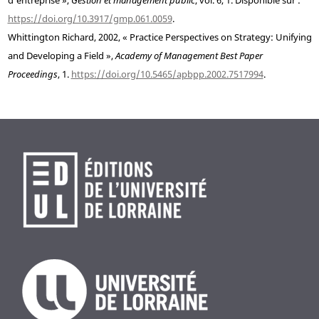
d’entreprise »,
Gestion et management public
, vol. 6, 1. Disponible sur :
https://doi.org/10.3917/gmp.061.0059
.
Whittington
Richard, 2002, « Practice Perspectives on Strategy: Unifying
and Developing a Field »,
Academy of Management Best Paper
Proceedings
, 1.
https://doi.org/10.5465/apbpp.2002.7517994
.