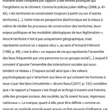
manière assez complexe par rapport à des entités politiques qui
l’englobent ou le côtoient. Comme le précise Julien Aldhuy (2008, p. 41-
42), « les territoires se construisent toujours à partir ou sur d’autres
territoires […]. Cette mise en perspective diachronique est la mieux à
même de révéler les processus de construction des territoires, leurs
enjeux politiques et les modalités idéologiques de leur légitimation ».
Ainsi le territoire n’est-il pas uniquement géographique, mais
représente surtout un « espace vécu », au sens d’Armand Frémont
(1980, p. 49), c’est-à-dire « un espace de vie qui représente l’ensemble
des lieux fréquentés par une personne ou un groupe social […] auquel il
convient d’ajouter l’ensemble des interactions sociales qui sous-
tendent ce réseau » (l’espace social) ainsi que « les valeurs
psychologiques qui s’attachent aux lieux et qui unissent les hommes à
ceux-ci par des liens immatériels ». Bruno Raoul (2017, p. 132) considère
que « le rapport à l’espace s’est forgé et se forge à travers une histoire,
celle des groupes sociaux, des sociétés, qu’ils soient locaux, régionaux,
nationaux ». La marque, quant à elle, peut être définie « comme un
nom et un symbole associé ayant acquis un fort pouvoir d’influence, car