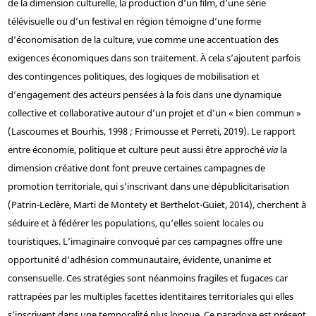
de la dimension culturelle, la production d’un film, d’une série
télévisuelle ou d’un festival en région témoigne d’une forme
d’économisation de la culture, vue comme une accentuation des
exigences économiques dans son traitement. À cela s’ajoutent parfois
des contingences politiques, des logiques de mobilisation et
d’engagement des acteurs pensées à la fois dans une dynamique
collective et collaborative autour d’un projet et d’un « bien commun »
(Lascoumes et Bourhis, 1998 ; Frimousse et Perreti, 2019). Le rapport
entre économie, politique et culture peut aussi être approché
via
la
dimension créative dont font preuve certaines campagnes de
promotion territoriale, qui s’inscrivant dans une dépublicitarisation
(Patrin-Leclère, Marti de Montety et Berthelot-Guiet, 2014), cherchent à
séduire et à fédérer les populations, qu’elles soient locales ou
touristiques. L’imaginaire convoqué par ces campagnes offre une
opportunité d’adhésion communautaire, évidente, unanime et
consensuelle. Ces stratégies sont néanmoins fragiles et fugaces car
rattrapées par les multiples facettes identitaires territoriales qui elles
s’inscrivent dans une temporalité plus longue. Ce paradoxe est présent