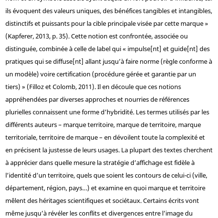
ils évoquent des valeurs uniques, des bénéfices tangibles et intangibles,
distinctifs et puissants pour la cible principale visée par cette marque »
(Kapferer, 2013, p. 35). Cette notion est confrontée, associée ou
distinguée, combinée à celle de label qui « impulse[nt] et guide[nt] des
pratiques qui se diffuse[nt] allant jusqu’à faire norme (règle conforme à
un modèle) voire certification (procédure gérée et garantie par un
tiers) » (Filloz et Colomb, 2011). Il en découle que ces notions
appréhendées par diverses approches et nourries de références
plurielles connaissent une forme d’hybridité. Les termes utilisés par les
différents auteurs – marque territoire, marque de territoire, marque
territoriale, territoire de marque – en dévoilent toute la complexité et
en précisent la justesse de leurs usages. La plupart des textes cherchent
à apprécier dans quelle mesure la stratégie d’affichage est fidèle à
l’identité d’un territoire, quels que soient les contours de celui-ci (ville,
département, région, pays…) et examine en quoi marque et territoire
mêlent des héritages scientifiques et sociétaux. Certains écrits vont
même jusqu’à révéler les conflits et divergences entre l’image du