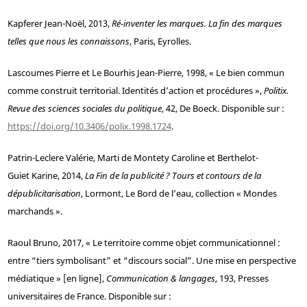
Kapferer
Jean-Noël, 2013,
Ré-inventer les marques. La fin des marques
telles que nous les connaissons
, Paris, Eyrolles.
Lascoumes
Pierre et
Le Bourhis
Jean-Pierre, 1998, « Le bien commun
comme construit territorial. Identités d’action et procédures »,
Politix.
Revue des sciences sociales du politique
, 42, De Boeck. Disponible sur :
https://doi.org/10.3406/polix.1998.1724
.
Patrin
-
Leclere
Valérie,
Marti de Montety
Caroline et
Berthelot
-
Guiet
Karine, 2014,
La Fin de la publicité ? Tours et contours de la
dépublicitarisation
, Lormont, Le Bord de l’eau, collection « Mondes
marchands ».
Raoul
Bruno, 2017, « Le territoire comme objet communicationnel :
entre “tiers symbolisant” et “discours social”. Une mise en perspective
médiatique » [en ligne],
Communication & langages
, 193, Presses
universitaires de France. Disponible sur :