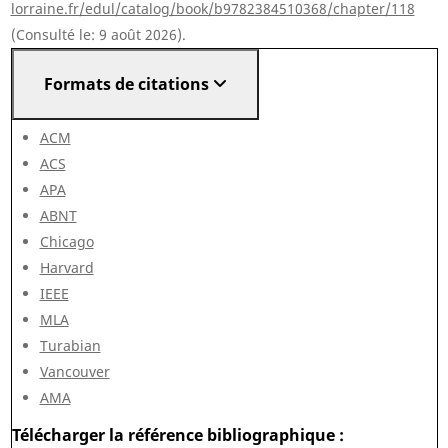
lorraine.fr/edul/catalog/book/b9782384510368/chapter/118
(Consulté le: 9 août 2026).
Formats de citations
ACM
ACS
APA
ABNT
Chicago
Harvard
IEEE
MLA
Turabian
Vancouver
AMA
Télécharger la référence bibliographique