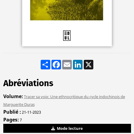
Share
Facebook
Email
LinkedIn
X
Abréviations
Volume
Tracer sa voix: Une ethnocritique du cycle indochinois de
Marguerite Duras
Publié
21-11-2023
Pages
7
Mode lecture