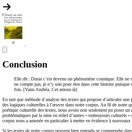
Conclusion
Elle dit : Duras c’est devenu un phénomène cosmique. Elle ne rit pa
ne compte pas, je n’y suis pour rien dans cette histoire puisque c
fois. [Yann Andréa, Cet amour-là]
En tant que méthode d’analyse des textes qui propose d’articuler une po
des logiques culturelles à l’œuvre dans notre corpus. Au fil de notre q
poétique culturelle des textes, nous avons non seulement pu poser un 
problématiques par la mise en relief d’autres « embrayeurs culturels » (
corpus nous a amenée en particulier à mettre en évidence à nouveaux frai
Si les textes de notre corpus peuvent bien entendu se comprendre dans l