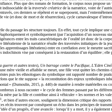
nifiance. Plus que des romans de formation, le corpus nous propose un v
t indissociable de la
traversée créatrice
de la narratrice, voire de l’autr
ntravés, ces derniers se répètent et se superposent, mais l’entremêlemen
e vie (et donc de mort et de résurrection), cycle carnavalesque d’intron
relle du passage les structure toujours. En effet, tout cycle implique un
métaphoriquement et symboliquement (par l’acquisition d’un nouveau stat
érances entre les traits caractéristiques de l’oralité (et donc de la corpo
ittératienne de la narratrice résulte des traversées initiatiques de la jeune
les apprentissages littératiens) entre en corrélation avec le meurtre sacrif
 indochinois vise par conséquent à la restauration d’un équilibre ; elle
a guerre et autres textes
),
Un barrage contre le Pacifique
,
L’Eden Cin
e mère vieille et affaiblie se meurt, une fille veut quitter les chemins
loristes puis les ethnologues du symbolique ont rapporté nombre de pratiqu
 rappelons que le rite suppose « la reconstitution des enjeux symboliques i
monial
» (Dumoulin, 2015, p. 440) de manière à rendre matérielles ou concr
 nombreux à nous raconter « le cycle des femmes passant par les différent
a mère par la fille et contribue ainsi à véhiculer « les normes et les vale
1
, et bien d’autres encore, soulignent la dimension critique des rapports 
 ces récits trouvent par conséquent un écho dans les principes de transm
’idée d’un progrès, d’une avancée : lorsqu’il y a mort, il y a également