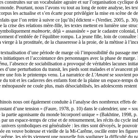
construites sur un vocabulaire agraire et sur l’organisation cyclique d
 du monde. Pourtant, nous l’avons vu tout au long de notre analyse, les te
 corpus les actualise et s’en écarte pour privilégier la mise en scène de d
enfaits que l’on retire à suivre ce [qu’ils] édictent
» (Verdier, 2005, p. 30
 la crise des relations mère-fille, les textes mettent en lumière une struc
. Symboliquement
malmorte
, déjà « assassinée » par le cadastre colonial,
rment d’emblée de l’équilibre rompu. La jeune fille, loin de connaître l
vierge à la prostituée, de la chasseresse à la proie, de la métisse à l’inc
la textualisation d’une période de marge où l’impossibilité du passage m
 initiatiques et l’accointance des personnages avec la phase de marge. E
éma
, l’absence de sociabilisation a provoqué de véritables lacunes initi
 d’une perturbation du transit, les pieds sont malades et n’avancent plu
terre une fois le printemps venu. La narratrice de
L’Amant
se souvient po
ume du toit et les cadavres des enfants font de la plaine un espace-temp
ménopausée ne coule plus, mais désociabilisés, les adolescents restent pr
hinois nous ont également conduite à l’analyse des nombreux effets de 
instant d’une tension
» (Faure, 1978, p. 10) dans le calendrier, une « s
la partie agonisante du monde bicorporel unique » (Bakhtine, 1998, p. 
 par un espace-temps de crise et de retournement, les récits du cycle ind
nivers symboliques est généralisée : les rites sont dévoyés, le pouvoir de
sée en veuve boiteuse et vieille de la Mi-Carême, oscille entre les figure
carême, les récits viennent une nouvelle fois souligner la difficulté du p