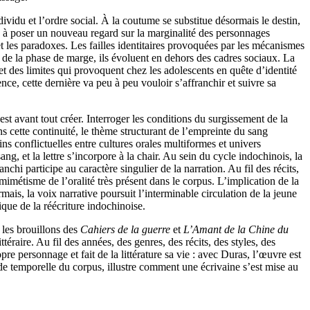
ividu et l’ordre social. À la coutume se substitue désormais le destin,
e à poser un nouveau regard sur la marginalité des personnages
et les paradoxes. Les failles identitaires provoquées par les mécanismes
i de la phase de marge, ils évoluent en dehors des cadres sociaux. La
 et des limites qui provoquent chez les adolescents en quête d’identité
nce, cette dernière va peu à peu vouloir s’affranchir et suivre sa
est avant tout créer. Interroger les conditions du surgissement de la
s cette continuité, le thème structurant de l’empreinte du sang
 conflictuelles entre cultures orales multiformes et univers
ng, et la lettre s’incorpore à la chair. Au sein du cycle indochinois, la
chi participe au caractère singulier de la narration. Au fil des récits,
 mimétisme de l’oralité très présent dans le corpus. L’implication de la
mais, la voix narrative poursuit l’interminable circulation de la jeune
ique de la réécriture indochinoise.
e les brouillons des
Cahiers de la guerre
et
L’Amant de la Chine du
ttéraire. Au fil des années, des genres, des récits, des styles, des
e personnage et fait de la littérature sa vie : avec Duras, l’œuvre est
tude temporelle du corpus, illustre comment une écrivaine s’est mise au