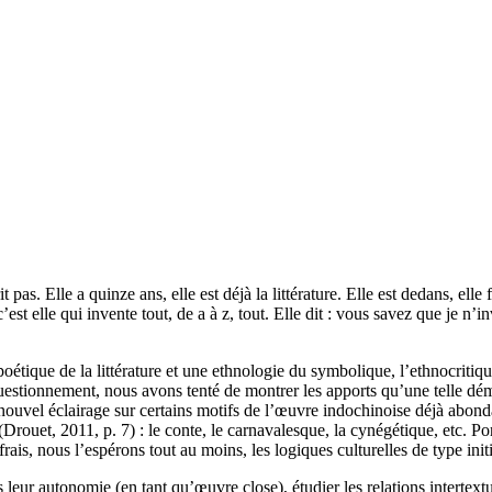
s. Elle a quinze ans, elle est déjà la littérature. Elle est dedans, elle fa
’est elle qui invente tout, de a à z, tout. Elle dit : vous savez que je n
étique de la littérature et une ethnologie du symbolique, l’ethnocritique
uestionnement, nous avons tenté de montrer les apports qu’une telle déma
nouvel éclairage sur certains motifs de l’œuvre indochinoise déjà abond
Drouet, 2011, p. 7) : le conte, le carnavalesque, la cynégétique, etc. Por
s, nous l’espérons tout au moins, les logiques culturelles de type initia
eur autonomie (en tant qu’œuvre close), étudier les relations intertextu