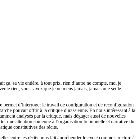
it ça, sa vie entière, à tout prix, rien d’autre ne compte, moi je
’invente rien, vous savez que je ne mens jamais, jamais une seule
 permet d’interroger le travail de configuration et de reconfiguration
rche pouvait offrir à la critique durassienne. En nous intéressant à la
amment analysés par la critique, mais dégager aussi de nouvelles
ter une attention soutenue à l’organisation fictionnelle et narrative du
tique constitutives des récits.
elles entre les récits nous fait appréhender le cycle comme structure à