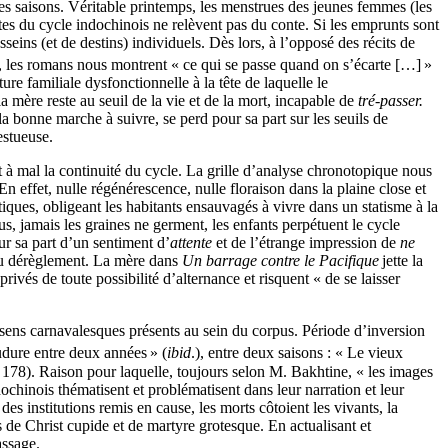
es saisons. Véritable printemps, les menstrues des jeunes femmes (les
xtes du cycle indochinois ne relèvent pas du conte. Si les emprunts sont
esseins (et de destins) individuels. Dès lors, à l’opposé des récits de
), les romans nous montrent « ce qui se passe quand on s’écarte […]
»
ture familiale dysfonctionnelle à la tête de laquelle le
 la mère reste au seuil de la vie et de la mort, incapable de
tré-passer.
a bonne marche à suivre, se perd pour sa part sur les seuils de
estueuse.
et à mal la continuité du cycle. La grille d’analyse chronotopique nous
n effet, nulle régénérescence, nulle floraison dans la plaine close et
atiques, obligeant les habitants ensauvagés à vivre dans un statisme à la
s, jamais les graines ne germent, les enfants perpétuent le cycle
ur sa part d’un sentiment d’
attente
et de l’étrange impression de
ne
s du dérèglement. La mère dans
Un barrage contre le Pacifique
jette la
ivés de toute possibilité d’alternance et risquent « de se laisser
sens carnavalesques présents au sein du corpus. Période d’inversion
oudure entre deux années
» (
ibid
.), entre deux saisons : « Le vieux
178). Raison pour laquelle, toujours selon M. Bakhtine, « les images
ochinois thématisent et problématisent dans leur narration et leur
s institutions remis en cause, les morts côtoient les vivants, la
s de Christ cupide et de martyre grotesque. En actualisant et
assage.