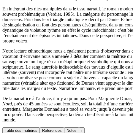
En intégrant des rites manipulés dans le tissu narratif, le roman moder
souvent problématique (Verdier, 1995). La catégorie du personnage li
durassiens. Pris dans le « triangle initiatique » décrit par Daniel Fab
de singularisation en font des personnages déséquilibrés, dans un cons
dynamique de violation rythme en effet le cycle indochinois : c’est bien
l’enchaînement des épisodes initiatiques. Dans cette perspective, si l’e
propre voie/x.
Notre lecture ethnocritique nous a également permis d’observer dans quel
vocation d’écrivaine nous a amenée à détailler combien la maîtrise du c
sauvage ouvre un large réseau métaphorique et symbolique qui nous a r
scripturaux. Le sang autrefois indissociable des travaux d’aiguille est i
littératie (souvent) mal incorporée fait naître une littératie seconde : 
la voix narrative se pose comme « sujet » à travers la capacité du langa
narratrice (véritable alter ego fictionnel de Duras) vient appuyer la di
fille dans les marges du texte. Narratrice liminaire, elle prend une pos
De la narratrice à l’autrice, il n’y a qu’un pas. Pour Marguerite Duras,
Nord
, près de 45 années se sont écoulées, soit la totalité d’une carrière
entretiens, Marguerite Donnadieu a tracé sa voie/x jusqu’à devenir plei
incorporée. Dans cette perspective, la démarche d’écriture à la fois in
monde.
Table des matières
Références
Notes
i