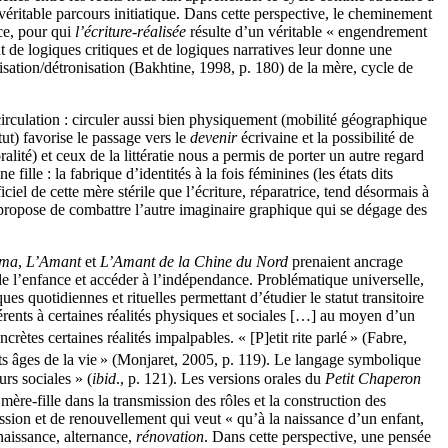
éritable parcours initiatique. Dans cette perspective, le cheminement
ice, pour qui
l’écriture-réalisée
résulte d’un véritable « engendrement
t de logiques critiques et de logiques narratives leur donne une
isation/détronisation (Bakhtine, 1998, p. 180) de la mère, cycle de
e circulation : circuler aussi bien physiquement (mobilité géographique
ut) favorise le passage vers le
devenir
écrivaine et la possibilité de
ralité) et ceux de la littératie nous a permis de porter un autre regard
 fille : la fabrique d’identités à la fois féminines (les états dits
iciel de cette mère stérile que l’écriture, réparatrice, tend désormais à
 propose de combattre l’autre imaginaire graphique qui se dégage des
éma
,
L’Amant
et
L’Amant de la Chine du Nord
prenaient ancrage
 de l’enfance et accéder à l’indépendance. Problématique universelle,
es quotidiennes et rituelles permettant d’étudier le statut transitoire
nhérents à certaines réalités physiques et sociales […] au moyen d’un
ètes certaines réalités impalpables. « [P]etit rite parlé
» (Fabre,
s âges de la vie
» (Monjaret, 2005, p. 119). Le langage symbolique
urs sociales » (
ibid
., p. 121). Les versions orales du
Petit Chaperon
mère-fille dans la transmission des rôles et la construction des
ission et de renouvellement qui veut « qu’à la naissance d’un enfant,
 naissance, alternance,
rénovation
. Dans cette perspective, une pensée