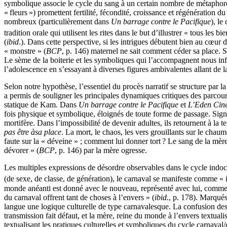
symbolique associe le cycle du sang à un certain nombre de métaphores 
« fleurs ») promettent fertilité, fécondité, croissance et régénération
nombreux (particulièrement dans
Un barrage contre le Pacifique
), le
tradition orale qui utilisent les rites dans le but d’illustrer « tous les bi
(
ibid
.). Dans cette perspective, si les intrigues débutent bien au cœur de
« monstre » (
BCP
, p. 146) maternel ne sait comment céder sa place
Le sème de la boiterie et les symboliques qui l’accompagnent nous info
l’adolescence en s’essayant à diverses figures ambivalentes allant de la 
Selon notre hypothèse, l’essentiel du procès narratif se structure par 
a permis de souligner les principales dynamiques critiques des parcours
statique de Kam. Dans
Un barrage contre le Pacifique
et
L’Eden Cin
fois physique et symbolique, éloignés de toute forme de passage. Signes
mortifère. Dans l’impossibilité de devenir adultes, ils retournent à la 
pas être à
sa place
. La mort, le chaos, les vers grouillants sur le cha
faute sur la « déveine » ; comment lui donner tort ? Le sang de la mère 
dévorer » (
BCP
, p. 146) par la mère ogresse.
Les multiples expressions de désordre observables dans le cycle indoc
(de sexe, de classe, de génération), le carnaval se manifeste comme « 
monde anéanti est donné avec le nouveau, représenté avec lui, comme 
du carnaval offrent tant de choses à l’envers » (
ibid.
, p. 178). Marqués
langue une logique culturelle de type carnavalesque. La confusion des u
transmission fait défaut, et la mère, reine du monde à l’envers textuali
textualisant les pratiques culturelles et symboliques du cycle carnaval/