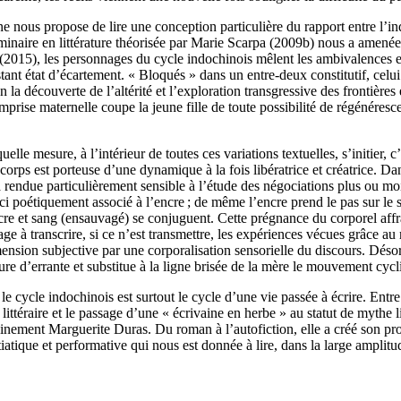
ne nous propose de lire une conception particulière du rapport entre l’ind
minaire en littérature théorisée par Marie Scarpa (2009b) nous a amené
re (2015), les personnages du cycle indochinois mêlent les ambivalences 
tant état d’écartement. « Bloqués » dans un entre-deux constitutif, celu
 la découverte de l’altérité et l’exploration transgressive des frontières
mprise maternelle coupe la jeune fille de toute possibilité de régénéresce
le mesure, à l’intérieur de toutes ces variations textuelles, s’initier, c’
orps est porteuse d’une dynamique à la fois libératrice et créatrice. Dan
endue particulièrement sensible à l’étude des négociations plus ou moins
ci poétiquement associé à l’encre ; de même l’encre prend le pas sur le sa
encre et sang (ensauvagé) se conjuguent. Cette prégnance du corporel affran
ge à transcrire, si ce n’est transmettre, les expériences vécues grâce au
mension subjective par une corporalisation sensorielle du discours. Désor
ture d’errante et substitue à la ligne brisée de la mère le mouvement cycl
 le cycle indochinois est surtout le cycle d’une vie passée à écrire. Entr
 littéraire et le passage d’une « écrivaine en herbe » au statut de mythe li
nement Marguerite Duras. Du roman à l’autofiction, elle a créé son propr
itiatique et performative qui nous est donnée à lire, dans la large ampli