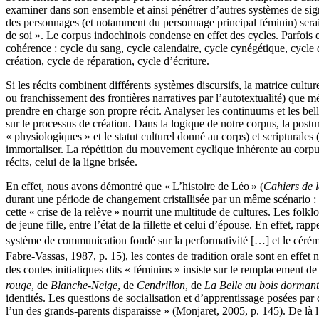
examiner dans son ensemble et ainsi pénétrer d’autres systèmes de sig
des personnages (et notamment du personnage principal féminin) serai
de soi ». Le corpus indochinois condense en effet des cycles. Parfois e
cohérence : cycle du sang, cycle calendaire, cycle cynégétique, cycle d
création, cycle de réparation, cycle d’écriture.
Si les récits combinent différents systèmes discursifs, la matrice cultu
ou franchissement des frontières narratives par l’autotextualité) que 
prendre en charge son propre récit. Analyser les continuums et les bellig
sur le processus de création. Dans la logique de notre corpus, la posture l
« physiologiques » et le statut culturel donné au corps) et scripturales (
immortaliser. La répétition du mouvement cyclique inhérente au corpus
récits, celui de la ligne brisée.
En effet, nous avons démontré que « L’histoire de Léo » (
Cahiers de l
durant une période de changement cristallisée par un même scénario : un
cette « crise de la relève » nourrit une multitude de cultures. Les folk
de jeune fille, entre l’état de la fillette et celui d’épouse. En effet,
système de communication fondé sur la performativité […] et le céré
Fabre-Vassas, 1987, p. 15), les contes de tradition orale sont en effet
des contes initiatiques dits « féminins » insiste sur le remplacement de l
rouge
, de
Blanche-Neige
, de
Cendrillon
, de
La Belle au bois dormant
identités. Les questions de socialisation et d’apprentissage posées par
l’un des grands-parents disparaisse » (Monjaret, 2005, p. 145). De là l