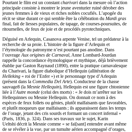
Pourtant le film est un constant
charivari
dans la mesure où l’action
principale consiste à montrer le jeune aventurier ruiné dérober des
jeunes femmes à de vieux et riches nobles cocufiés. L’apogée du
récit se situe durant ce qui semble être la célébration du
Mardi gras
final, fait de liesses populaires, de tapage, de courses-poursuites, de
ritournelles, de feux de joie et de procédés pyrotechniques.
Déguisé en Arlequin, Casanova arpente Venise, tel un prédateur à la
recherche de sa proie. L’histoire de la figure d’Arlequin et
l’étymologie du patronyme n’est pourtant pas anodine. Dans
l’ouvrage
Aux origines de Carnaval
, Anne Lombard-Jourdan
rappelle la concordance étymologique et mythique, déjà brièvement
établie par Gaston Raynaud (1890), entre la pratique carnavalesque
du Charivari, la figure diabolique d’Hellequin (allitération de
Helleking
« roi de l’Enfer ») et le personnage type d’Arlequin
(présent dans la
Commedia Del Arte
). Conducteur de la chasse
sauvage
8
(la
Mesnie Hellequin
), Hellequin est une figure chtonienne
liée à l’
Autre monde
(celui des morts)
: « Je dois m’arrêter sur les
Hellequinnes ou Mesnie Hellequin. On donnait ce nom à des
espèces de feux follets ou génies, plutôt malfaisants que favorables,
et plutôt moqueurs que malfaisants ; ils apparaissent dans les temps
de l’orage, jetant des cris sourds et formant un concert infernal »
(Paris, 1836, p. 324). Dans ses travaux sur le sujet, Karin
Ueltshi décrit la Mesnie comme « se fai[sant] entendre avant même
de se révéler à la vue, par un tumulte aérien accompagné d’orages,