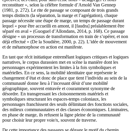
reconstituer », selon la célèbre formule d’Arnold Van Gennep
(1981, p. 272). Le rite de passage se composant de trois grands
temps distincts (la séparation, la marge et l’agrégation), chaque
passage nécessite une étape de marge, un temps de passage durant
lequel « pour être accueilli en amont, il [faudra] préalablement être
séparé en aval » (Guoguel d’Allondans, 2014, p. 168). Ce passage
désigne « un processus de transformation en train de s’opérer, et non
déjà effectué » (De la Soudière, 2000, p. 22). L’idée de mouvement
et de métamorphose en action est manifeste.
En tant que récit initiatique entremêlant logiques critiques et logiques
narratives, le corpus durassien met en scène la manière dont les
personnages expérimentent les limites à la fois symboliques et
matérielles. En ce sens, la mobilité identitaire que représente le
changement d’état et donc de place que tient l’individu au sein de la
communauté donne lieu à l’incessant désir d’une mobilité
géographique, souvent entravée et couramment synonyme de
désordre. En transgressant les cloisonnements matériels et
symboliques structurant les espaces-temps coloniaux, les
personnages franchissent des seuils délimitant des fonctions sociales,
des milieux communautaires et des classes économiques. Liminaires,
en phase de marge, ils refusent la ligne pleine de la communauté
pour choisir leur propre voie/x, souvent de traverse.
De cette importance des passages se dégage le motif du chemin,