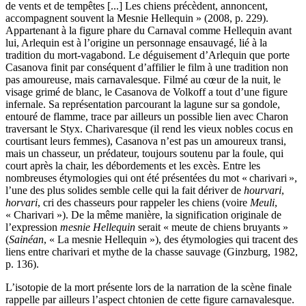
de vents et de tempêtes [...] Les chiens précèdent, annoncent,
accompagnent souvent la Mesnie Hellequin » (2008, p. 229).
Appartenant à la figure phare du Carnaval comme Hellequin avant
lui, Arlequin est à l’origine un personnage ensauvagé, lié à la
tradition du mort-vagabond. Le déguisement d’Arlequin que porte
Casanova finit par conséquent d’affilier le film à une tradition non
pas amoureuse, mais carnavalesque. Filmé au cœur de la nuit, le
visage grimé de blanc, le Casanova de Volkoff a tout d’une figure
infernale. Sa représentation parcourant la lagune sur sa gondole,
entouré de flamme, trace par ailleurs un possible lien avec Charon
traversant le Styx. Charivaresque (il rend les vieux nobles cocus en
courtisant leurs femmes), Casanova n’est pas un amoureux transi,
mais un chasseur, un prédateur, toujours soutenu par la foule, qui
court après la chair, les débordements et les excès. Entre les
nombreuses étymologies qui ont été présentées du mot « charivari »,
l’une des plus solides semble celle qui la fait dériver de
hourvari
,
horvari
, cri des chasseurs pour rappeler les chiens (voire
Meuli
,
« Charivari »). De la même manière, la signification originale de
l’expression
mesnie Hellequin
serait « meute de chiens bruyants »
(
Sainéan
, « La mesnie Hellequin »), des étymologies qui tracent des
liens entre charivari et mythe de la chasse sauvage (Ginzburg, 1982,
p. 136).
L’isotopie de la mort présente lors de la narration de la scène finale
rappelle par ailleurs l’aspect chtonien de cette figure carnavalesque.