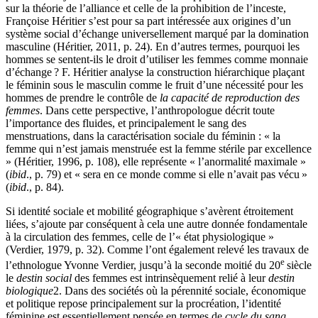
sur la théorie de l’alliance et celle de la prohibition de l’inceste,
Françoise Héritier s’est pour sa part intéressée aux origines d’un
système social d’échange universellement marqué par la domination
masculine (Héritier, 2011, p. 24). En d’autres termes, pourquoi les
hommes se sentent-ils le droit d’utiliser les femmes comme monnaie
d’échange ? F. Héritier analyse la construction hiérarchique plaçant
le féminin sous le masculin comme le fruit d’une nécessité pour les
hommes de prendre le contrôle de
la capacité de reproduction des
femmes
. Dans cette perspective, l’anthropologue décrit toute
l’importance des fluides, et principalement le sang des
menstruations, dans la caractérisation sociale du féminin : « la
femme qui n’est jamais menstruée est la femme stérile par excellence
» (Héritier, 1996, p. 108), elle représente « l’anormalité maximale »
(
ibid
., p. 79) et « sera en ce monde comme si elle n’avait pas vécu »
(
ibid
., p. 84).
Si identité sociale et mobilité géographique s’avèrent étroitement
liées, s’ajoute par conséquent à cela une autre donnée fondamentale
à la circulation des femmes, celle de l’« état physiologique »
(Verdier, 1979, p. 32). Comme l’ont également relevé les travaux de
e
l’ethnologue Yvonne Verdier, jusqu’à la seconde moitié du 20
siècle
le
destin social
des femmes est intrinsèquement relié à leur
destin
biologique
2
. Dans des sociétés où la pérennité sociale, économique
et politique repose principalement sur la procréation, l’identité
féminine est essentiellement pensée en termes de
cycle du sang