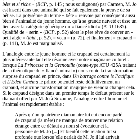
bête
et
si riche
» (
BCP
, p. 145 ; nous soulignons) par Carmen, M. Jo
est inscrit dans une animalité qui se fait également la preuve de sa
bêtise. La polysémie du terme « bête » renvoie par conséquent aussi
bien à l’animalité du jeune homme, qu’à sa grande naïveté et tisse un
lien avec la catégorie générique du « fiancé idiot » (ATU 1685).
Qualifié de « serin » (
BCP
, p. 52) alors le père rêve de couver un «
petit aigle » (
ibid.
, p. 52), « veau » (p. 72), et finalement « crapaud »
(p. 141), M. Jo est marginalisé.
L’analogie entre le jeune homme et le crapaud est certainement la
plus intéressante tant elle résonne avec notre imaginaire culturel :
lorsque
La Princesse et la Grenouille
(conte-type ATU 425A traitant
de la thématique du « fiancé animal ») nous conte la transformation
surprise du crapaud en prince, dans
Un barrage contre le Pacifique
et
L’Eden Cinéma
le prince potentiel reste définitivement un
crapaud, et aucune transformation magique ne viendra changer cela.
Si le crapaud désigne dans un premier temps le défaut présent sur le
diamant offert par M. Jo à Suzanne, l’analogie entre l’homme et
l’animal est rapidement établie :
Après qu’un quatrième diamantaire lui eut encore parlé
de crapaud (la mère) ne manqua de trouver une relation
étrange entre ce défaut au nom si évocateur et la
personne de M. Jo [...] Et bientôt cette relation fut si
profonde que lorsqu’elle parlait de M. Jo il lui arrivait