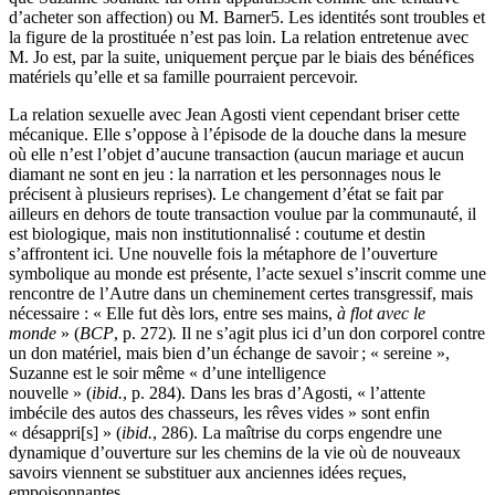
d’acheter son affection) ou M. Barner
5
. Les identités sont troubles et
la figure de la prostituée n’est pas loin. La relation entretenue avec
M. Jo est, par la suite, uniquement perçue par le biais des bénéfices
matériels qu’elle et sa famille pourraient percevoir.
La relation sexuelle avec Jean Agosti vient cependant briser cette
mécanique. Elle s’oppose à l’épisode de la douche dans la mesure
où elle n’est l’objet d’aucune transaction (aucun mariage et aucun
diamant ne sont en jeu : la narration et les personnages nous le
précisent à plusieurs reprises). Le changement d’état se fait par
ailleurs en dehors de toute transaction voulue par la communauté, il
est biologique, mais non institutionnalisé : coutume et destin
s’affrontent ici. Une nouvelle fois la métaphore de l’ouverture
symbolique au monde est présente, l’acte sexuel s’inscrit comme une
rencontre de l’Autre dans un cheminement certes transgressif, mais
nécessaire : « Elle fut dès lors, entre ses mains,
à flot avec le
monde
» (
BCP
, p. 272)
.
Il ne s’agit plus ici d’un don corporel contre
un don matériel, mais bien d’un échange de savoir ; « sereine »,
Suzanne est le soir même « d’une intelligence
nouvelle » (
ibid.
, p. 284). Dans les bras d’Agosti, « l’attente
imbécile des autos des chasseurs, les rêves vides » sont enfin
« désappri[s] » (
ibid.
, 286). La maîtrise du corps engendre une
dynamique d’ouverture sur les chemins de la vie où de nouveaux
savoirs viennent se substituer aux anciennes idées reçues,
empoisonnantes.