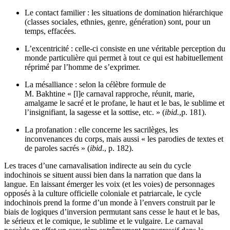
Le contact familier : les situations de domination hiérarchique
(classes sociales, ethnies, genre, génération) sont, pour un
temps, effacées.
L’excentricité : celle-ci consiste en une véritable perception du
monde particulière qui permet à tout ce qui est habituellement
réprimé par l’homme de s’exprimer.
La mésalliance : selon la célèbre formule de
M. Bakhtine « [l]e carnaval rapproche, réunit, marie,
amalgame le sacré et le profane, le haut et le bas, le sublime et
l’insignifiant, la sagesse et la sottise, etc. » (
ibid.
,
p. 181).
La profanation : elle concerne les sacrilèges, les
inconvenances du corps, mais aussi « les parodies de textes et
de paroles sacrés » (
ibid
., p. 182).
Les traces d’une carnavalisation indirecte au sein du cycle
indochinois se situent aussi bien dans la narration que dans la
langue. En laissant émerger les voix (et les voies) de personnages
opposés à la culture officielle coloniale et patriarcale, le cycle
indochinois prend la forme d’un monde à l’envers construit par le
biais de logiques d’inversion permutant sans cesse le haut et le bas,
le sérieux et le comique, le sublime et le vulgaire. Le carnaval