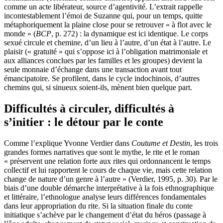
comme un acte libérateur, source d’agentivité. L’extrait rappelle
incontestablement l’émoi de Suzanne qui, pour un temps, quitte
métaphoriquement la plaine close pour se retrouver « à flot avec le
monde » (
BCP
, p. 272) : la dynamique est ici identique. Le corps
sexué circule et chemine, d’un lieu à l’autre, d’un état à l’autre. Le
plaisir (« gratuité » qui s’oppose ici à l’obligation matrimoniale et
aux alliances conclues par les familles et les groupes) devient la
seule monnaie d’échange dans une transaction avant tout
émancipatoire. Se profilent, dans le cycle indochinois, d’autres
chemins qui, si sinueux soient-ils, mènent bien quelque part.
Difficultés à circuler, difficultés à
s’initier : le détour par le conte
Comme l’explique Yvonne Verdier dans
Coutume et Destin
, les trois
grandes formes narratives que sont le mythe, le rite et le roman
« préservent une relation forte aux rites qui ordonnancent le temps
collectif et lui rapportent le cours de chaque vie, mais cette relation
change de nature d’un genre à l’autre » (Verdier, 1995, p. 30). Par le
biais d’une double démarche interprétative à la fois ethnographique
et littéraire, l’ethnologue analyse leurs différences fondamentales
dans leur appropriation du rite. Si la situation finale du conte
initiatique s’achève par le changement d’état du héros (passage à