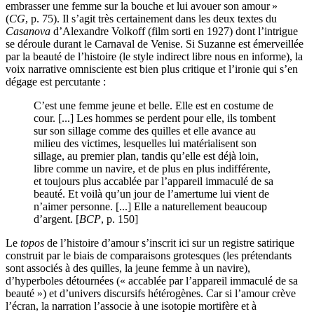
embrasser une femme sur la bouche et lui avouer son amour
»
(
CG
, p. 75). Il s’agit très certainement dans les deux textes du
Casanova
d’Alexandre Volkoff (film sorti en 1927) dont l’intrigue
se déroule durant le Carnaval de Venise. Si Suzanne est émerveillée
par la beauté de l’histoire (le style indirect libre nous en informe), la
voix narrative omnisciente est bien plus critique et l’ironie qui s’en
dégage est percutante :
C’est une femme jeune et belle. Elle est en costume de
cour. [...] Les hommes se perdent pour elle, ils tombent
sur son sillage comme des quilles et elle avance au
milieu des victimes, lesquelles lui matérialisent son
sillage, au premier plan, tandis qu’elle est déjà loin,
libre comme un navire, et de plus en plus indifférente,
et toujours plus accablée par l’appareil immaculé de sa
beauté. Et voilà qu’un jour de l’amertume lui vient de
n’aimer personne. [...] Elle a naturellement beaucoup
d’argent. [
BCP
, p. 150]
Le
topos
de l’histoire d’amour s’inscrit ici sur un registre satirique
construit par le biais de comparaisons grotesques (les prétendants
sont associés à des quilles, la jeune femme à un navire),
d’hyperboles détournées (« accablée par l’appareil immaculé de sa
beauté ») et d’univers discursifs hétérogènes. Car si l’amour crève
l’écran, la narration l’associe à une isotopie mortifère et à