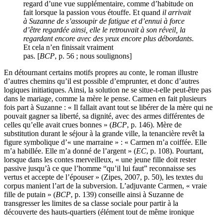
regard d’une vue supplémentaire, comme d’habitude on
fait lorsque la passion vous étouffe. Et quand
il arrivait
à Suzanne de s’assoupir de fatigue et d’ennui à force
d’être regardée ainsi, elle le retrouvait à son réveil, la
regardant encore avec des yeux encore plus débordants
.
Et cela n’en finissait vraiment
pas. [
BCP
, p. 56 ; nous soulignons]
En détournant certains motifs propres au conte, le roman illustre
d’autres chemins qu’il est possible d’emprunter, et donc d’autres
logiques initiatiques. Ainsi, la solution ne se situe-t-elle peut-être pas
dans le mariage, comme la mère le pense. Carmen en fait plusieurs
fois part à Suzanne : « Il fallait avant tout se libérer de la mère qui ne
pouvait gagner sa liberté, sa dignité, avec des armes différentes de
celles qu’elle avait crues bonnes » (
BCP
, p. 146). Mère de
substitution durant le séjour à la grande ville, la tenancière revêt la
figure symbolique d’« une marraine » : « Carmen m’a coiffée. Elle
m’a habillée. Elle m’a donné de l’argent » (
EC
, p. 108). Pourtant,
lorsque dans les contes merveilleux, « une jeune fille doit rester
passive jusqu’à ce que l’homme “qu’il lui faut” reconnaisse ses
vertus et accepte de l’épouser » (Zipes, 2007, p. 50), les textes du
corpus manient l’art de la subversion. L’adjuvante Carmen, « vraie
fille de putain » (
BCP
, p. 139) conseille ainsi à Suzanne de
transgresser les limites de sa classe sociale pour partir à la
découverte des hauts-quartiers (élément tout de même ironique