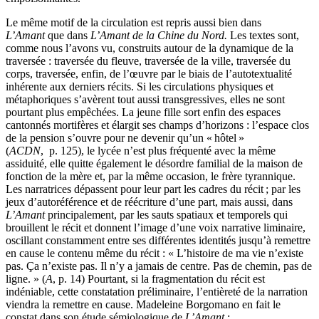
Le même motif de la circulation est repris aussi bien dans
L’Amant
que dans
L’Amant de la Chine du Nord.
Les textes sont,
comme nous l’avons vu, construits autour de la dynamique de la
traversée : traversée du fleuve, traversée de la ville, traversée du
corps, traversée, enfin, de l’œuvre par le biais de l’autotextualité
inhérente aux derniers récits. Si les circulations physiques et
métaphoriques s’avèrent tout aussi transgressives, elles ne sont
pourtant plus empêchées. La jeune fille sort enfin des espaces
cantonnés mortifères et élargit ses champs d’horizons : l’espace clos
de la pension s’ouvre pour ne devenir qu’un « hôtel »
(
ACDN
, p. 125), le lycée n’est plus fréquenté avec la même
assiduité, elle quitte également le désordre familial de la maison de
fonction de la mère et, par la même occasion, le frère tyrannique.
Les narratrices dépassent pour leur part les cadres du récit ; par les
jeux d’autoréférence et de réécriture d’une part, mais aussi, dans
L’Amant
principalement, par les sauts spatiaux et temporels qui
brouillent le récit et donnent l’image d’une voix narrative liminaire,
oscillant constamment entre ses différentes identités jusqu’à remettre
en cause le contenu même du récit : « L’histoire de ma vie n’existe
pas. Ça n’existe pas. Il n’y a jamais de centre. Pas de chemin, pas de
ligne. » (
A
, p. 14) Pourtant, si la fragmentation du récit est
indéniable, cette constatation préliminaire, l’entièreté de la narration
viendra la remettre en cause. Madeleine Borgomano en fait le
constat dans son étude sémiologique de
L’Amant
: