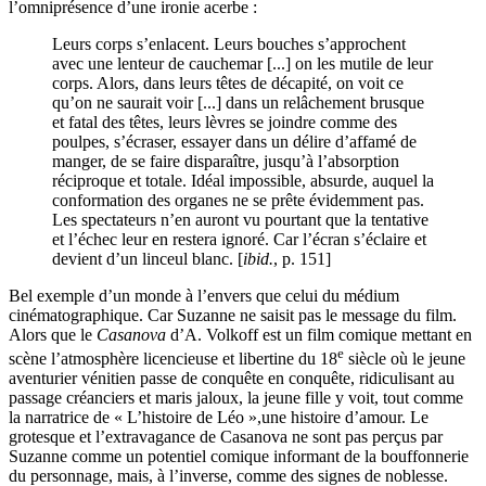
l’omniprésence d’une ironie acerbe :
Leurs corps s’enlacent. Leurs bouches s’approchent
avec une lenteur de cauchemar [...] on les mutile de leur
corps. Alors, dans leurs têtes de décapité, on voit ce
qu’on ne saurait voir [...] dans un relâchement brusque
et fatal des têtes, leurs lèvres se joindre comme des
poulpes, s’écraser, essayer dans un délire d’affamé de
manger, de se faire disparaître, jusqu’à l’absorption
réciproque et totale. Idéal impossible, absurde, auquel la
conformation des organes ne se prête évidemment pas.
Les spectateurs n’en auront vu pourtant que la tentative
et l’échec leur en restera ignoré. Car l’écran s’éclaire et
devient d’un linceul blanc. [
ibid.
, p. 151]
Bel exemple d’un monde à l’envers que celui du médium
cinématographique. Car Suzanne ne saisit pas le message du film.
Alors que le
Casanova
d’A. Volkoff est un film comique mettant en
e
scène l’atmosphère licencieuse et libertine du 18
siècle où le jeune
aventurier vénitien passe de conquête en conquête, ridiculisant au
passage créanciers et maris jaloux, la jeune fille y voit, tout comme
la narratrice de « L’histoire de Léo »,
une histoire d’amour. Le
grotesque et l’extravagance de Casanova ne sont pas perçus par
Suzanne comme un potentiel comique informant de la bouffonnerie
du personnage, mais, à l’inverse, comme des signes de noblesse.