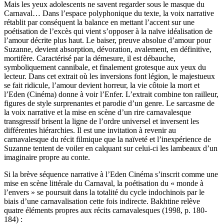
Mais les yeux adolescents ne savent regarder sous le masque du
Carnaval… Dans l’espace polyphonique du texte, la voix narrative
rétablit par conséquent la balance en mettant l’accent sur une
poétisation de l’excès qui vient s’opposer à la naïve idéalisation de
l’amour décrite plus haut. Le baiser, preuve absolue d’amour pour
Suzanne, devient absorption, dévoration, avalement, en définitive,
mortifère. Caractérisé par la démesure, il est débauche,
symboliquement cannibale, et finalement grotesque aux yeux du
lecteur. Dans cet extrait où les inversions font légion, le majestueux
se fait ridicule, l’amour devient horreur, la vie côtoie la mort et
l’Eden (Cinéma) donne à voir l’Enfer. L’extrait combine ton railleur,
figures de style surprenantes et parodie d’un genre. Le sarcasme de
la voix narrative et la mise en scène d’un rire carnavalesque
transgressif brisent la ligne de l’ordre universel et inversent les
différentes hiérarchies. Il est une invitation à revenir au
carnavalesque du récit filmique que la naïveté et l’inexpérience de
Suzanne tentent de voiler en calquant sur celui-ci les lambeaux d’un
imaginaire propre au conte.
Si la brève séquence narrative à l’Eden Cinéma s’inscrit comme une
mise en scène littérale du Carnaval, la poétisation du « monde à
l’envers » se poursuit dans la totalité du cycle indochinois par le
biais d’une carnavalisation cette fois indirecte. Bakhtine relève
quatre éléments propres aux récits carnavalesques (1998, p. 180-
184) :