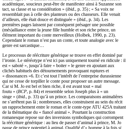
académique, soucieux peut-être de manifester ainsi à Suzanne son
tact, sa classe et sa considération » (
ibid.
, p. 35) ; « Sa voix ne
ressemblait pas à celle des planteurs ou des chasseurs. Elle venait
d’ailleurs, elle était douce et distinguée » (
ibid.
, p. 34). Les
premières pages laissent par conséquent présager une possible
(més)alliance entre la jeune fille humble et son riche prince, un
élément important du conte merveilleux (Holbek, 1990, p. 23).
Cependant le roman n’est pas un conte, et toute analogie avec le
genre est sarcastique…
Le processus de réécriture générique se trouve en effet dominé par
l’ironie. Le stéréotype n’est ici pas uniquement tourné en ridicule : il
est « saboté », jusqu’à faire « boiter » le genre en ajoutant aux
clichés habituels des détournements provoquant ruptures et
« dissonances »
6
. Et c’est tout l’intérêt de l’entreprise durassienne
qui ne cesse de torpiller le conte pour proposer un autre message.
Car si M. Jo est bel et bien riche, il est avant tout « mal
foutu » (
BCP
, p. 84) et ressemble selon Joseph plus à « un
singe » (
ibid.
, p. 33) qu’à un prince. Les comparaisons animalières
ne s’arrêtent pas là ; nombreuses, elles construisent au sein du récit
un rapprochement entre le roman et le conte-type ATU 425A traitant
de la thématique du « fiancé animal ». Pourtant la construction
romanesque repose sur des inversions symboliques qui corrompent
la réécriture générique : au lieu de passer d’animal à prince, M. Jo
passe de prince potentiel à animal. Qualifié d’« homme à la fois
si