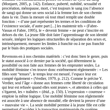
(Monjaret, 2005, p. 142)
.
Enfance, puberté, nubilité, sexualité et
procréation, ménopause, mort, c’est toujours le sang (ou l’absence
de sang) qui donne un sens social à la femme lors de son chemin
dans la vie. Dans la mesure où tout rituel remplit une double
fonction : « d’une part représenter les termes et les conditions de
l’existence sociale, d’autre part [...] les maintenir tels » (Fabre-
Vassas et Fabre, 1995), le « devenir femme » ne peut s’inscrire en
dehors du rite. La jeune fille doit faire l’apprentissage de son identité
sexuée, intégrer les logiques structurelles de séparation des sexes et,
intrinsèquement, mesurer les limites à franchir ou à ne pas franchir
par le biais des pratiques sociales.
Revenons-en à nos chemins matériels : c’est donc bien le genre, puis
le statut associé à ce dernier par la société, qui déterminent la
possibilité ou non faite aux femmes de les emprunter seules. La
mobilité féminine s’en trouve donc extrêmement réglementée : « Les
filles sont “tenues”, le temps leur est mesuré, l’espace leur est
compté également » (Verdier, 1979, p. 212). Comme le précise Y.
Verdier, seul l’âge « donne aux femmes cette liberté de circulation
qui leur est refusée quand elles sont jeunes », et attention à celles qui
s’égarent, les « traînées » (
ibid.
, p. 150). L’expression « coureuse »
emploie la même logique. Une mobilité féminine non réglementée
est associée à une absence de moralité, elle devient la preuve d’une
« mauvaise vie ». La seule mobilité permise à la jeune fille est celle
permettant d’accéder à la transaction matrimoniale (le système