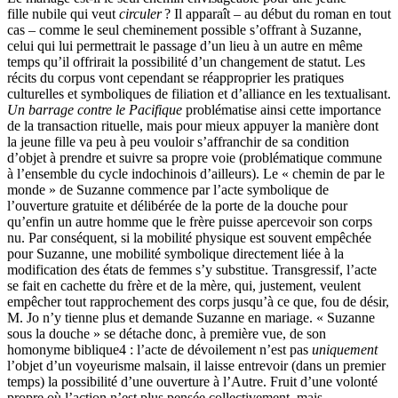
fille nubile qui veut
circuler
? Il apparaît – au début du roman en tout
cas – comme le seul cheminement possible s’offrant à Suzanne,
celui qui lui permettrait le passage d’un lieu à un autre en même
temps qu’il offrirait la possibilité d’un changement de statut. Les
récits du corpus vont cependant se réapproprier les pratiques
culturelles et symboliques de filiation et d’alliance en les textualisant.
Un barrage contre le Pacifique
problématise ainsi cette importance
de la transaction rituelle, mais pour mieux appuyer la manière dont
la jeune fille va peu à peu vouloir s’affranchir de sa condition
d’objet à prendre et suivre sa propre voie (problématique commune
à l’ensemble du cycle indochinois d’ailleurs). Le « chemin de par le
monde » de Suzanne commence par l’acte symbolique de
l’ouverture gratuite et délibérée de la porte de la douche pour
qu’enfin un autre homme que le frère puisse apercevoir son corps
nu. Par conséquent, si la mobilité physique est souvent empêchée
pour Suzanne, une mobilité symbolique directement liée à la
modification des états de femmes s’y substitue. Transgressif, l’acte
se fait en cachette du frère et de la mère, qui, justement, veulent
empêcher tout rapprochement des corps jusqu’à ce que, fou de désir,
M. Jo n’y tienne plus et demande Suzanne en mariage. « Suzanne
sous la douche » se détache donc, à première vue, de son
homonyme biblique
4
: l’acte de dévoilement n’est pas
uniquement
l’objet d’un voyeurisme malsain, il laisse entrevoir (dans un premier
temps) la possibilité d’une ouverture à l’Autre. Fruit d’une volonté
propre où l’action n’est plus pensée collectivement, mais