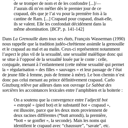
de se tromper de nom et de les confondre [...]/—
J’aurais dû m’en méfier dès le premier jour de ce
crapaud, dès que je l’ai vu pour la première fois à la
cantine de Ram. [...] Crapaud pour crapaud, disait-elle,
ils se valent. Elle les confondait décidément dans la
même abomination. [
BCP
, p. 141-142]
Dans
La Grenouille dans tous ses états
, François Wasserman (1990)
nous rappelle que la tradition judéo-chrétienne assimile la grenouille
et le crapaud au mal et au malin. Ceux-ci représentent notamment
l’aspect le plus vil de la sexualité, une sexualité maléfique donc qui
se situe à l’opposé de la sexualité louée par le conte : celle,
conjugale, menant à l’enfantement (cette même sexualité qui permet
la « régularisation » des filles « sauvages » et leur passage de l’état
de jeune fille à femme, puis de femme à mère). Le bon chemin n’est
donc pas celui menant au prince définitivement crapaud. Carlo
Ginzburg relève par ailleurs dans son ouvrage
Le Sabbat des
sorcières
les accointances lexicales entre l’amphibien et la boiterie :
On a soutenu que la convergence entre l’adjectif
bot
« estropié » (pied bot) et le substantif
bot
« crapaud »,
est illusoire, parce que les deux mots proviennent de
deux racines différentes (*butt arrondi), la première,
*bott « se gonfler », la seconde). Mais les noms qui
identifient le crapaud avec “chaussure”, “savate”, etc.