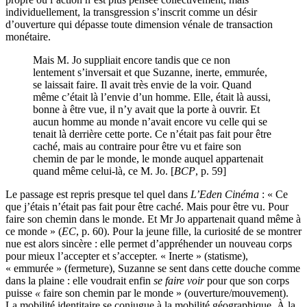
individuellement, la transgression s’inscrit comme un désir
d’ouverture qui dépasse toute dimension vénale de transaction
monétaire.
Mais M. Jo suppliait encore tandis que ce non
lentement s’inversait et que Suzanne, inerte, emmurée,
se laissait faire. Il avait très envie de la voir. Quand
même c’était là l’envie d’un homme. Elle, était là aussi,
bonne à être vue, il n’y avait que la porte à ouvrir. Et
aucun homme au monde n’avait encore vu celle qui se
tenait là derrière cette porte. Ce n’était pas fait pour être
caché, mais au contraire pour être vu et faire son
chemin de par le monde, le monde auquel appartenait
quand même celui-là, ce M. Jo. [
BCP
, p. 59]
Le passage est repris presque tel quel dans
L’Eden Cinéma
: « Ce
que j’étais n’était pas fait pour être caché. Mais pour être vu. Pour
faire son chemin dans le monde. Et Mr Jo appartenait quand même à
ce monde » (
EC
, p. 60). Pour la jeune fille, la curiosité de se montrer
nue est alors sincère : elle permet d’appréhender un nouveau corps
pour mieux l’accepter et s’accepter. « Inerte » (statisme),
« emmurée » (fermeture), Suzanne se sent dans cette douche comme
dans la plaine : elle voudrait enfin
se faire voir
pour que son corps
puisse
«
faire son chemin par le monde » (ouverture/mouvement).
La mobilité identitaire se conjugue à la mobilité géographique. À la