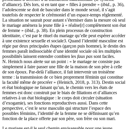
d’alliance). Dès lors, si en tant que « filles à prendre » (
ibid.
,
p. 36),
l’adolescente se doit de basculer dans le monde sexué, il s’agit
toutefois de respecter le cérémoniel d’un espace-temps réglementé.
La situation ne saurait pour autant s’éterniser dans la mesure où seul
le mariage amènera la jeune fille à « réalise[r] complètement son état
de femme » (
ibid.
, p. 38). En plein processus de construction
identitaire, c’est par le rituel du mariage qu’elle peut espérer accéder
à une existence sexuelle et sociale
3
. Quand l’identité masculine est
régie par deux principales étapes (garçon puis homme), le destin des
femmes paraît indissociable d’une identité sociale où les multiples
possibilités laissent entendre combien les
faux pas
sont faciles.
N. Heinich nous alerte sur un point : « le mariage ne consiste pas
simplement à faire passer une fille de la maison de son père à celle
de son époux. Par-delà l’alliance, il fait intervenir un troisième
terme : la transmission de ce bien proprement féminin qui constitue
la faculté même de procréer » (Heinich, 2018, p. 313). Destin social
et état biologique ne faisant qu’un, le chemin vers les états de
femmes est donc construit par le biais de filiations et d’alliances
relatives à un état biologique : le corps doit circuler (situation
d’exogamie), ses fonctions reproductives aussi. Dans cette
perspective, c’est le sexe masculin qui structure l’espace des
possibles féminins, l’identité de la femme ne se définissant qu’en
fonction de la place offerte par son père, son frère ou son mari.
Le mariage est-il le seul chemin envisageable pour une jeune