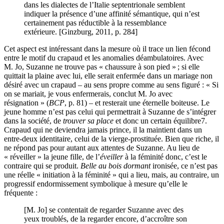
dans les dialectes de l’Italie septentrionale semblent
indiquer la présence d’une affinité sémantique, qui n’est
certainement pas réductible à la ressemblance
extérieure. [Ginzburg, 2011, p. 284]
Cet aspect est intéressant dans la mesure où il trace un lien fécond
entre le motif du crapaud et les anomalies déambulatoires. Avec
M. Jo, Suzanne ne trouve pas « chaussure à son pied » ; si elle
quittait la plaine avec lui, elle serait enfermée dans un mariage non
désiré avec un crapaud – au sens propre comme au sens figuré : « Si
on se mariait, je vous enfermerais, conclut M. Jo avec
résignation » (
BCP
, p. 81) – et resterait une éternelle boiteuse. Le
jeune homme n’est pas celui qui permettrait à Suzanne de s’intégrer
dans la société, de
trouver sa place
et donc un certain équilibre
7
.
Crapaud qui ne deviendra jamais prince, il la maintient dans un
entre-deux identitaire, celui de la vierge-prostituée. Bien que riche, il
ne répond pas pour autant aux attentes de Suzanne. Au lieu de
« réveiller » la jeune fille, de l’
éveiller
à la féminité donc, c’est le
contraire qui se produit.
Belle au bois dormant
ironisée, ce n’est pas
une réelle « initiation à la féminité » qui a lieu, mais, au contraire, un
progressif endormissement symbolique à mesure qu’elle le
fréquente :
[M. Jo] se contentait de regarder Suzanne avec des
yeux troublés, de la regarder encore, d’accroître son