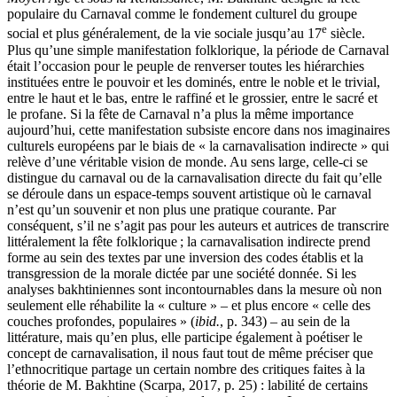
populaire du Carnaval comme le fondement culturel du groupe
e
social et plus généralement, de la vie sociale jusqu’au 17
siècle.
Plus qu’une simple manifestation folklorique, la période de Carnaval
était l’occasion pour le peuple de renverser toutes les hiérarchies
instituées entre le pouvoir et les dominés, entre le noble et le trivial,
entre le haut et le bas, entre le raffiné et le grossier, entre le sacré et
le profane. Si la fête de Carnaval n’a plus la même importance
aujourd’hui, cette manifestation subsiste encore dans nos imaginaires
culturels européens par le biais de « la carnavalisation indirecte » qui
relève d’une véritable vision de monde. Au sens large, celle-ci se
distingue du carnaval ou de la carnavalisation directe du fait qu’elle
se déroule dans un espace-temps souvent artistique où le carnaval
n’est qu’un souvenir et non plus une pratique courante. Par
conséquent, s’il ne s’agit pas pour les auteurs et autrices de transcrire
littéralement la fête folklorique ; la carnavalisation indirecte prend
forme au sein des textes par une inversion des codes établis et la
transgression de la morale dictée par une société donnée. Si les
analyses bakhtiniennes sont incontournables dans la mesure où non
seulement elle réhabilite la « culture » – et plus encore « celle des
couches profondes, populaires » (
ibid.
, p. 343) – au sein de la
littérature, mais qu’en plus, elle participe également à poétiser le
concept de carnavalisation, il nous faut tout de même préciser que
l’ethnocritique partage un certain nombre des critiques faites à la
théorie de M. Bakhtine (Scarpa, 2017, p. 25) : labilité de certains