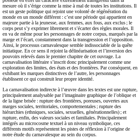
possède en effet un caractère extrêmement transgressif dans la
mesure où il s’érige comme la mise à mal de toutes les institutions. Il
est un geste politique qui rejoint une volonté de régénération du
monde en un monde différent : c’est une période qui appartient en
majeure partie à la jeunesse, aux femmes, aux fous, aux exclus ; le
corps peut s’y exprimer librement et s’écarter des règles morales. Il
en va de même pour les personnages de notre corpus, marqués par la
marge et l’écart, constamment dans la transgression et l’opposition.
Ainsi, le processus carnavalesque semble indissociable de la quête
initiatique. En ce sens il rejoint la délinéarisation et l’inversion des
pouvoirs relevés dans le premier chapitre de cet ouvrage. La
carnavalisation littéraire s’inscrit donc principalement comme une
exploration des limites, des états et des frontières. Par conséquent, en
exhibant les marques distinctives de l’autre, les personnages
établissent ce qui construit leur propre identité.
La carnavalisation indirecte à l’œuvre dans les textes est une rupture,
principalement analysable par l’imaginaire graphique de l’oblique et
de la ligne brisée : rupture des frontières, poreuses, ouvertes aux
marges sociales, territoriales, comportementales ; rupture des
hiérarchies (ethniques, sociales, sexuelles, générationnelles) ; et
rupture, enfin, des valeurs sociales et familiales. Principalement
intégrés au microcosme textuel à un niveau symbolique, ces
différents motifs représentent les pistes de réflexion à l’origine de
notre étude du carnavalesque au sein du corpus.