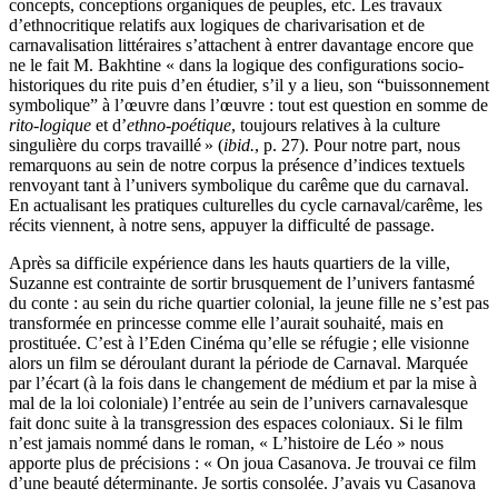
concepts, conceptions organiques de peuples, etc. Les travaux
d’ethnocritique relatifs aux logiques de charivarisation et de
carnavalisation littéraires s’attachent à entrer davantage encore que
ne le fait M. Bakhtine « dans la logique des configurations socio-
historiques du rite puis d’en étudier, s’il y a lieu, son “buissonnement
symbolique” à l’œuvre dans l’œuvre : tout est question en somme de
rito-logique
et d’
ethno-poétique
, toujours relatives à la culture
singulière du corps travaillé » (
ibid.
, p. 27). Pour notre part, nous
remarquons au sein de notre corpus la présence d’indices textuels
renvoyant tant à l’univers symbolique du carême que du carnaval.
En actualisant les pratiques culturelles du cycle carnaval/carême, les
récits viennent, à notre sens, appuyer la difficulté de passage.
Après sa difficile expérience dans les hauts quartiers de la ville,
Suzanne est contrainte de sortir brusquement de l’univers fantasmé
du conte : au sein du riche quartier colonial, la jeune fille ne s’est pas
transformée en princesse comme elle l’aurait souhaité, mais en
prostituée. C’est à l’Eden Cinéma qu’elle se réfugie ; elle visionne
alors un film se déroulant durant la période de Carnaval. Marquée
par l’écart (à la fois dans le changement de médium et par la mise à
mal de la loi coloniale) l’entrée au sein de l’univers carnavalesque
fait donc suite à la transgression des espaces coloniaux. Si le film
n’est jamais nommé dans le roman, « L’histoire de Léo » nous
apporte plus de précisions : « On joua Casanova. Je trouvai ce film
d’une beauté déterminante. Je sortis consolée. J’avais vu Casanova