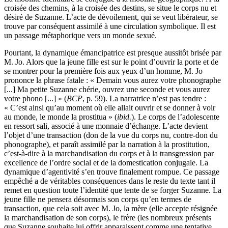
croisée des chemins, à la croisée des destins, se situe le corps nu et
désiré de Suzanne. L’acte de dévoilement, qui se veut libérateur, se
trouve par conséquent assimilé à une circulation symbolique. Il est
un passage métaphorique vers un monde sexué.
Pourtant, la dynamique émancipatrice est presque aussitôt brisée par
M. Jo. Alors que la jeune fille est sur le point d’ouvrir la porte et de
se montrer pour la première fois aux yeux d’un homme, M. Jo
prononce la phrase fatale : « Demain vous aurez votre phonographe
[...] Ma petite Suzanne chérie, ouvrez une seconde et vous aurez
votre phono [...] » (
BCP
, p. 59). La narratrice n’est pas tendre :
« C’est ainsi qu’au moment où elle allait ouvrir et se donner à voir
au monde, le monde la prostitua » (
ibid.
). Le corps de l’adolescente
en ressort sali, associé à une monnaie d’échange. L’acte devient
l’objet d’une transaction (don de la vue du corps nu, contre-don du
phonographe), et paraît assimilé par la narration à la prostitution,
c’est-à-dire à la marchandisation du corps et à la transgression par
excellence de l’ordre social et de la domestication conjugale. La
dynamique d’agentivité s’en trouve finalement rompue. Ce passage
empêché a de véritables conséquences dans le reste du texte tant il
remet en question toute l’identité que tente de se forger Suzanne. La
jeune fille ne pensera désormais son corps qu’en termes de
transaction, que cela soit avec M. Jo, la mère (elle accepte résignée
la marchandisation de son corps), le frère (les nombreux présents
que Suzanne souhaite lui offrir apparaissent comme une tentative