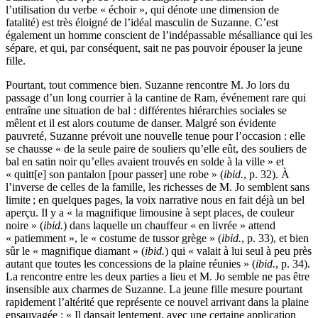
l’utilisation du verbe « échoir », qui dénote une dimension de
fatalité) est très éloigné de l’idéal masculin de Suzanne. C’est
également un homme conscient de l’indépassable mésalliance qui les
sépare, et qui, par conséquent, sait ne pas pouvoir épouser la jeune
fille.
Pourtant, tout commence bien. Suzanne rencontre M. Jo lors du
passage d’un long courrier à la cantine de Ram, événement rare qui
entraîne une situation de bal : différentes hiérarchies sociales se
mêlent et il est alors coutume de danser. Malgré son évidente
pauvreté, Suzanne prévoit une nouvelle tenue pour l’occasion : elle
se chausse « de la seule paire de souliers qu’elle eût, des souliers de
bal en satin noir qu’elles avaient trouvés en solde à la ville » et
« quitt[e] son pantalon [pour passer] une robe » (
ibid.
, p. 32). À
l’inverse de celles de la famille, les richesses de M. Jo semblent sans
limite ; en quelques pages, la voix narrative nous en fait déjà un bel
aperçu. Il y a « la magnifique limousine à sept places, de couleur
noire » (
ibid.
) dans laquelle un chauffeur « en livrée » attend
« patiemment », le « costume de tussor grège » (
ibid.
, p. 33), et bien
sûr le « magnifique diamant » (
ibid.
) qui « valait à lui seul à peu près
autant que toutes les concessions de la plaine réunies » (
ibid.
, p. 34).
La rencontre entre les deux parties a lieu et M. Jo semble ne pas être
insensible aux charmes de Suzanne. La jeune fille mesure pourtant
rapidement l’altérité que représente ce nouvel arrivant dans la plaine
ensauvagée : « Il dansait lentement, avec une certaine application