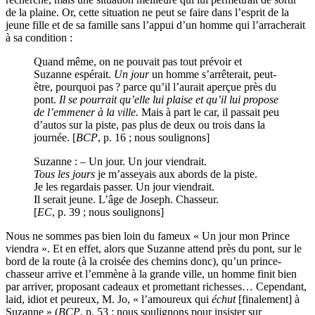
de la plaine. Or, cette situation ne peut se faire dans l’esprit de la
jeune fille et de sa famille sans l’appui d’un homme qui l’arracherait
à sa condition :
Quand même, on ne pouvait pas tout prévoir et
Suzanne espérait.
Un jour
un homme s’arrêterait, peut-
être, pourquoi pas ? parce qu’il l’aurait aperçue près du
pont.
Il se pourrait qu’elle lui plaise et qu’il lui propose
de l’emmener à la ville.
Mais à part le car, il passait peu
d’autos sur la piste, pas plus de deux ou trois dans la
journée. [
BCP
, p. 16 ; nous soulignons]
Suzanne : – Un jour. Un jour viendrait.
Tous les jours
je m’asseyais aux abords de la piste.
Je les regardais passer. Un jour viendrait.
Il serait jeune. L’âge de Joseph. Chasseur.
[
EC
, p. 39 ; nous soulignons]
Nous ne sommes pas bien loin du fameux « Un jour mon Prince
viendra
». Et en effet, alors que Suzanne attend près du pont, sur le
bord de la route (à la croisée des chemins donc), qu’un prince-
chasseur arrive et l’emmène à la grande ville, un homme finit bien
par arriver, proposant cadeaux et promettant richesses… Cependant,
laid, idiot et peureux, M. Jo, « l’amoureux qui
échut
[finalement] à
Suzanne » (
BCP
, p. 53 ; nous soulignons pour insister sur