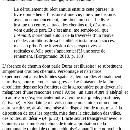
Le déroulement du récit annule ensuite cette phrase ; le
livre donne lieu à l’histoire d’une vie, une vraie histoire,
avec un commencement, une fin et un sens. Le livre
institue un centre, et trace des chemins qui, désormais,
vont quelque part. Et c’est ainsi, me semble-t-il, que
L’Amant
, s’orientant autour de la traversée d’un fleuve,
crée les conditions de sa lisibilité et instaure son succès,
mais au prix d’une inversion des perspectives si
radicales qu’elle peut s’apparenter [à] une sorte de
reniement. [Borgomano, 2010, p. 183]
L’absence de chemin dont parle Duras est illusoire ; se substituent
simplement d’autres chemins. Personnage et narratrice
expérimentent ainsi les limites spatiales, temporelles et finalement
narratives, pour mieux les transgresser. Le fantasme de la libre
circulation dépasse les frontières de la garçonnière pour devenir la
métaphore d’une rencontre avec l’Autre : un autre
Autre
(l’altérité) et
un autre
Soi
(s’expérimenter autre : femme marginale, prostituée,
écrivaine) : « Soudain je me vois comme une autre, comme une
autre serait vue, au-dehors, mise à la disposition de tous, mise à la
disposition de tous les regards, mise dans la circulation des villes,
des routes, du désir » (
A
, p. 20). L’acte sexuel transgressif avec le
Chinois, consommé en dehors de toute approbation de la
communauté (coloniale comme chinoise) apparaît une nouvelle fois