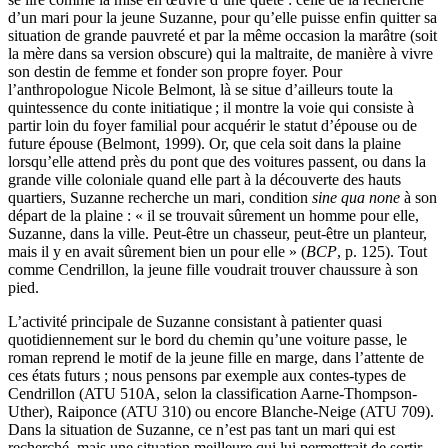
d’un mari pour la jeune Suzanne, pour qu’elle puisse enfin quitter sa
situation de grande pauvreté et par la même occasion la marâtre (soit
la mère dans sa version obscure) qui la maltraite, de manière à vivre
son destin de femme et fonder son propre foyer. Pour
l’anthropologue Nicole Belmont, là se situe d’ailleurs toute la
quintessence du conte initiatique ; il montre la voie qui consiste à
partir loin du foyer familial pour acquérir le statut d’épouse ou de
future épouse (Belmont, 1999). Or, que cela soit dans la plaine
lorsqu’elle attend près du pont que des voitures passent, ou dans la
grande ville coloniale quand elle part à la découverte des hauts
quartiers, Suzanne recherche un mari, condition
sine qua none
à son
départ de la plaine : « il se trouvait sûrement un homme pour elle,
Suzanne, dans la ville. Peut-être un chasseur, peut-être un planteur,
mais il y en avait sûrement bien un pour elle » (
BCP
, p. 125). Tout
comme Cendrillon, la jeune fille voudrait trouver chaussure à son
pied.
L’activité principale de Suzanne consistant à patienter quasi
quotidiennement sur le bord du chemin qu’une voiture passe, le
roman reprend le motif de la jeune fille en marge, dans l’attente de
ces états futurs ; nous pensons par exemple aux contes-types de
Cendrillon (ATU 510A, selon la classification Aarne-Thompson-
Uther), Raiponce (ATU 310) ou encore Blanche-Neige (ATU 709).
Dans la situation de Suzanne, ce n’est pas tant un mari qui est
recherché, mais une situation meilleure qui lui permettrait de sortir