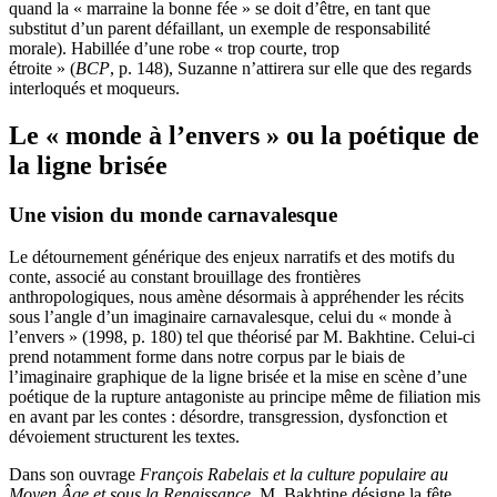
quand la « marraine la bonne fée » se doit d’être, en tant que
substitut d’un parent défaillant, un exemple de responsabilité
morale). Habillée d’une robe « trop courte, trop
étroite » (
BCP
, p. 148), Suzanne n’attirera sur elle que des regards
interloqués et moqueurs.
Le « monde à l’envers » ou la poétique de
la ligne brisée
Une vision du monde carnavalesque
Le détournement générique des enjeux narratifs et des motifs du
conte, associé au constant brouillage des frontières
anthropologiques, nous amène désormais à appréhender les récits
sous l’angle d’un imaginaire carnavalesque, celui du « monde à
l’envers » (1998, p. 180) tel que théorisé par M. Bakhtine. Celui-ci
prend notamment forme dans notre corpus par le biais de
l’imaginaire graphique de la ligne brisée et la mise en scène d’une
poétique de la rupture antagoniste au principe même de filiation mis
en avant par les contes : désordre, transgression, dysfonction et
dévoiement structurent les textes.
Dans son ouvrage
François Rabelais et la culture populaire au
Moyen Âge et sous la Renaissance
, M. Bakhtine désigne la fête