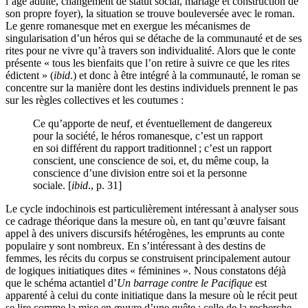
l’âge adulte, changement de statut social, mariage et construction de
son propre foyer), la situation se trouve bouleversée avec le roman.
Le genre romanesque met en exergue les mécanismes de
singularisation d’un héros qui se détache de la communauté et de ses
rites pour ne vivre qu’à travers son individualité. Alors que le conte
présente « tous les bienfaits que l’on retire à suivre ce que les rites
édictent » (
ibid
.) et donc à être intégré à la communauté, le roman se
concentre sur la manière dont les destins individuels prennent le pas
sur les règles collectives et les coutumes :
Ce qu’apporte de neuf, et éventuellement de dangereux
pour la société, le héros romanesque, c’est un rapport
en soi différent du rapport traditionnel ; c’est un rapport
conscient, une conscience de soi, et, du même coup, la
conscience d’une division entre soi et la personne
sociale. [
ibid
., p. 31]
Le cycle indochinois est particulièrement intéressant à analyser sous
ce cadrage théorique dans la mesure où, en tant qu’œuvre faisant
appel à des univers discursifs hétérogènes, les emprunts au conte
populaire y sont nombreux. En s’intéressant à des destins de
femmes, les récits du corpus se construisent principalement autour
de logiques initiatiques dites « féminines ». Nous constatons déjà
que le schéma actantiel d’
Un barrage contre le Pacifique
est
apparenté à celui du conte initiatique dans la mesure où le récit peut
se lire comme la mise en œuvre d’une quête : celle de la recherche