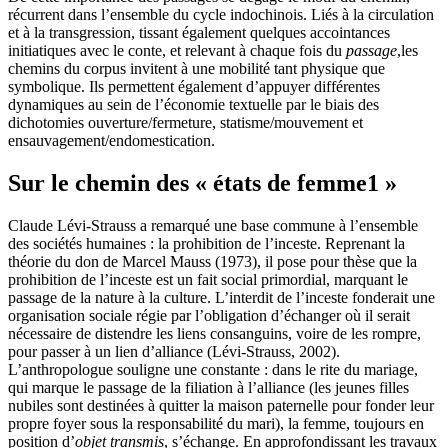
récurrent dans l’ensemble du cycle indochinois. Liés à la circulation
et à la transgression, tissant également quelques accointances
initiatiques avec le conte, et relevant à chaque fois du
passage
,
les
chemins du corpus invitent à une mobilité tant physique que
symbolique. Ils permettent également d’appuyer différentes
dynamiques au sein de l’économie textuelle par le biais des
dichotomies ouverture/fermeture, statisme/mouvement et
ensauvagement/endomestication.
Sur le chemin des « états de femme
1
»
Claude Lévi-Strauss a remarqué une base commune à l’ensemble
des sociétés humaines : la prohibition de l’inceste. Reprenant la
théorie du don de Marcel Mauss (1973), il pose pour thèse que la
prohibition de l’inceste est un fait social primordial, marquant le
passage de la nature à la culture. L’interdit de l’inceste fonderait une
organisation sociale régie par l’obligation d’échanger où il serait
nécessaire de distendre les liens consanguins, voire de les rompre,
pour passer à un lien d’alliance (Lévi-Strauss, 2002).
L’anthropologue souligne une constante : dans le rite du mariage,
qui marque le passage de la filiation à l’alliance (les jeunes filles
nubiles sont destinées à quitter la maison paternelle pour fonder leur
propre foyer sous la responsabilité du mari), la femme, toujours en
position d’
objet transmis
, s’échange. En approfondissant les travaux