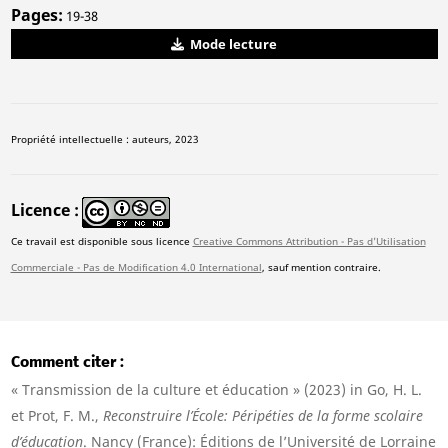
Pages
19-38
Mode lecture
Propriété intellectuelle : auteurs, 2023
Licence
Ce travail est disponible sous licence
Creative Commons Attribution - Pas d'Utilisation
Commerciale - Pas de Modification 4.0 International
, sauf mention contraire.
Comment citer
« Transmission de la culture et éducation » (2023) in Go, H. L.
et Prot, F. M.,
Reconstruire l’École: Péripéties de la forme scolaire
d’éducation
. Nancy (France): Éditions de l’Université de Lorraine