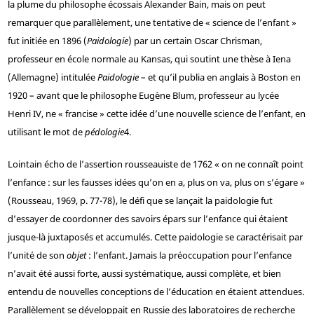
la plume du philosophe écossais Alexander Bain, mais on peut
remarquer que parallèlement, une tentative de « science de l’enfant »
fut initiée en 1896 (
Paidologie
) par un certain Oscar Chrisman,
professeur en école normale au Kansas, qui soutint une thèse à Iena
(Allemagne) intitulée
Paidologie
– et qu’il publia en anglais à Boston en
1920 – avant que le philosophe Eugène Blum, professeur au lycée
Henri IV, ne « francise » cette idée d’une nouvelle science de l’enfant, en
utilisant le mot de
pédologie
4
.
Lointain écho de l’assertion rousseauiste de 1762 « on ne connaît point
l’enfance : sur les fausses idées qu’on en a, plus on va, plus on s’égare »
(Rousseau, 1969, p. 77-78), le défi que se lançait la paidologie fut
d’essayer de coordonner des savoirs épars sur l’enfance qui étaient
jusque-là juxtaposés et accumulés. Cette paidologie se caractérisait par
l’unité de son
objet
: l’enfant. Jamais la préoccupation pour l’enfance
n’avait été aussi forte, aussi systématique, aussi complète, et bien
entendu de nouvelles conceptions de l’éducation en étaient attendues.
Parallèlement se développait en Russie des laboratoires de recherche