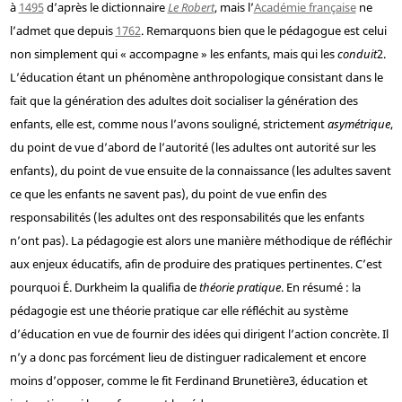
à
1495
d’après le dictionnaire
Le Robert
, mais l’
Académie française
ne
l’admet que depuis
1762
. Remarquons bien que le pédagogue est celui
non simplement qui « accompagne » les enfants, mais qui les
conduit
2
.
L’éducation étant un phénomène anthropologique consistant dans le
fait que la génération des adultes doit socialiser la génération des
enfants, elle est, comme nous l’avons souligné, strictement
asymétrique
,
du point de vue d’abord de l’autorité (les adultes ont autorité sur les
enfants), du point de vue ensuite de la connaissance (les adultes savent
ce que les enfants ne savent pas), du point de vue enfin des
responsabilités (les adultes ont des responsabilités que les enfants
n’ont pas). La pédagogie est alors une manière méthodique de réfléchir
aux enjeux éducatifs, afin de produire des pratiques pertinentes. C’est
pourquoi É. Durkheim la qualifia de
théorie pratique
. En résumé : la
pédagogie est une théorie pratique car elle réfléchit au système
d’éducation en vue de fournir des idées qui dirigent l’action concrète. Il
n’y a donc pas forcément lieu de distinguer radicalement et encore
moins d’opposer, comme le fit Ferdinand Brunetière
3
, éducation et