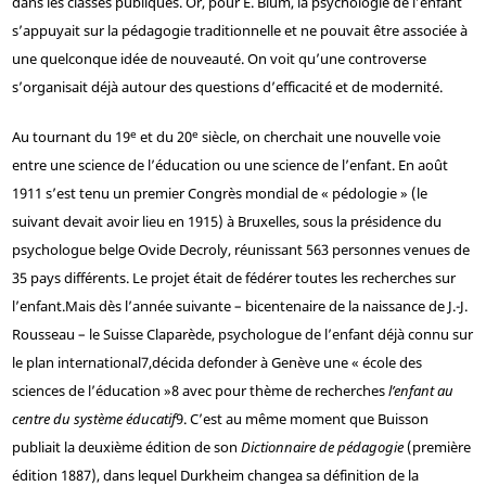
dans les classes publiques. Or, pour E. Blum, la psychologie de l’enfant
s’appuyait sur la pédagogie traditionnelle et ne pouvait être associée à
une quelconque idée de nouveauté. On voit qu’une controverse
s’organisait déjà autour des questions d’efficacité et de modernité.
e
e
Au tournant du 19
et du 20
siècle, on cherchait une nouvelle voie
entre une science de l’éducation ou une science de l’enfant. En août
1911 s’est tenu un premier Congrès mondial de « pédologie » (le
suivant devait avoir lieu en 1915) à Bruxelles, sous la présidence du
psychologue belge Ovide Decroly, réunissant 563 personnes venues de
35 pays différents. Le projet était de fédérer toutes les recherches sur
l’enfant.
Mais dès l’année suivante – bicentenaire de la naissance de J.-J.
Rousseau – le Suisse Claparède, psychologue de l’enfant déjà connu sur
le plan international
7
,
décida de
fonder à Genève une « école des
sciences de l’éducation »
8
avec pour thème de recherches
l’enfant au
centre du système éducatif
9
. C’est au même moment que Buisson
publiait la deuxième édition de son
Dictionnaire de pédagogie
(première
édition 1887), dans lequel Durkheim changea sa définition de la