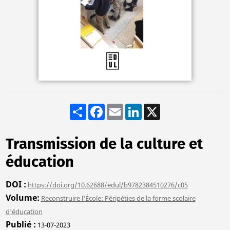
Share
Facebook
Email
LinkedIn
X
Transmission de la culture et
éducation
DOI
https://doi.org/10.62688/edul/b9782384510276/c05
Volume
Reconstruire l'École: Péripéties de la forme scolaire
d'éducation
Publié
13-07-2023