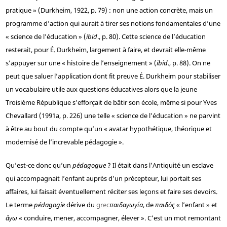
pratique » (Durkheim, 1922, p. 79) : non une action concrète, mais un
programme d’action qui aurait à tirer ses notions fondamentales d’une
« science de l’éducation » (
ibid
., p. 80). Cette science de l’éducation
resterait, pour É. Durkheim, largement à faire, et devrait elle-même
s’appuyer sur une « histoire de l’enseignement » (
ibid
., p. 88). On ne
peut que saluer l’application dont fit preuve É. Durkheim pour stabiliser
un vocabulaire utile aux questions éducatives alors que la jeune
Troisième République s’efforçait de bâtir son école, même si pour Yves
Chevallard (1991a, p. 226) une telle « science de l’éducation » ne parvint
à être au bout du compte qu’un « avatar hypothétique, théorique et
modernisé de l’increvable pédagogie ».
Qu’est-ce donc qu’un
pédagogue
? Il était dans l’Antiquité un esclave
qui accompagnait l’enfant auprès d’un précepteur, lui portait ses
affaires, lui faisait éventuellement réciter ses leçons et faire ses devoirs.
Le terme
pédagogie
dérive du
grec
παιδαγωγία
, de
παιδός
« l’enfant » et
ἄγω
« conduire, mener, accompagner, élever ». C’est un mot remontant