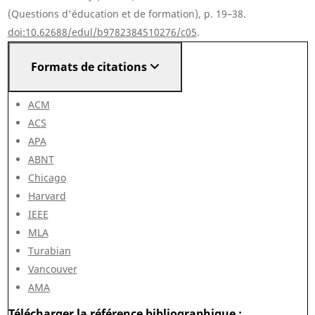
(Questions d'éducation et de formation), p. 19–38.
doi:10.62688/edul/b9782384510276/c05
.
Formats de citations
ACM
ACS
APA
ABNT
Chicago
Harvard
IEEE
MLA
Turabian
Vancouver
AMA
Télécharger la référence bibliographique