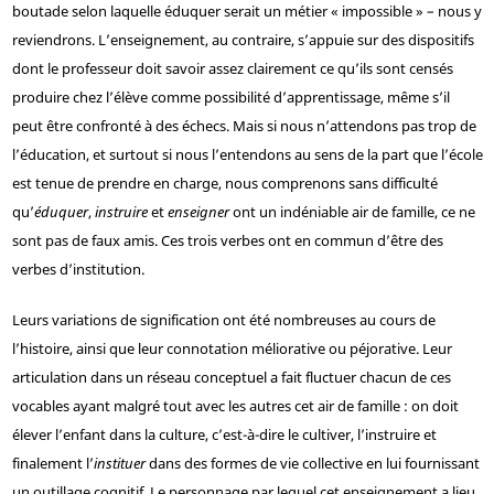
boutade selon laquelle éduquer serait un métier « impossible » – nous y
reviendrons. L’enseignement, au contraire, s’appuie sur des dispositifs
dont le professeur doit savoir assez clairement ce qu’ils sont censés
produire chez l’élève comme possibilité d’apprentissage, même s’il
peut être confronté à des échecs. Mais si nous n’attendons pas trop de
l’éducation, et surtout si nous l’entendons au sens de la part que l’école
est tenue de prendre en charge, nous comprenons sans difficulté
qu’
éduquer
,
instruire
et
enseigner
ont un indéniable air de famille, ce ne
sont pas de faux amis. Ces trois verbes ont en commun d’être des
verbes d’institution.
Leurs variations de signification ont été nombreuses au cours de
l’histoire, ainsi que leur connotation méliorative ou péjorative. Leur
articulation dans un réseau conceptuel a fait fluctuer chacun de ces
vocables ayant malgré tout avec les autres cet air de famille : on doit
élever l’enfant dans la culture, c’est-à-dire le cultiver, l’instruire et
finalement l’
instituer
dans des formes de vie collective en lui fournissant
un outillage cognitif. Le personnage par lequel cet enseignement a lieu,