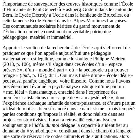
l’importance de sauvegarder des œuvres historiques comme l’École
d’Humanité de Paul Geheeb à Hasliberg-Godern dans le canton de
Bern, le Lycée Decroly à Uccle dans la banlieue de Bruxelles, ou
cette fameuse École Freinet dans les Alpes-Maritimes françaises.
Ces communautés scolaires héritées du grand mouvement de
l’Éducation nouvelle constituent un véritable patrimoine
pédagogique, matériel
et
immatériel.
Apporter le soutien de la recherche à des écoles qui s’efforcent de
pratiquer ce que l’on appelle aujourd’hui une pédagogie
« alternative » est légitime, comme le souligne Philippe Meirieu
(2018, p. 106), même s’il s’agit dans ces écoles d’un « espace
préservé », d’un « monde à part » où « la pédagogie a pu trouver
refuge » (
ibid
., p. 107), dit-il. Oui mais l’idée d’une « école idéale »
peut aussi paraître angélique, voire illusoire. Comme nous l’avons
précédemment évoqué la psychanalyse distingue d’une part un
« moi idéal » fantasmatique, enraciné dans l’expérience des
premières satisfactions narcissique de « sa majesté bébé », donc
l’expérience archaïque infantile de toute-puissance, et d’autre part un
« idéal du moi » – bien sûr ancré dans le narcissisme – mais tempéré
par les conditions qu’impose la réalité, et donc réaliste dans ses
projets constructivistes. Lacan a retravaillé cette analyse en
soulignant que l’
idéal du moi
désigne la capacité à s’identifier au
domaine du « symbolique », constituant dans le champ du langage
une sorte de réservoir de codes culturels et de significations, alors