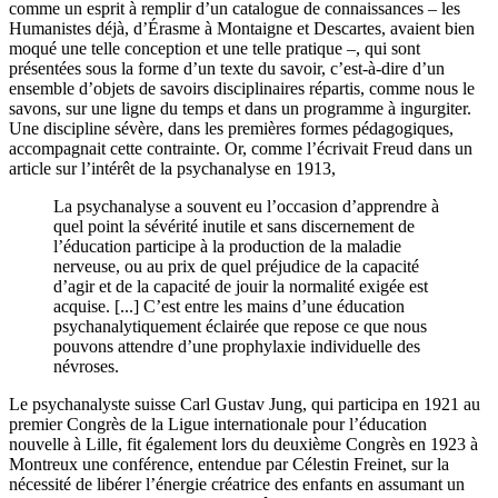
comme un esprit à remplir d’un catalogue de connaissances – les
Humanistes déjà, d’Érasme à Montaigne et Descartes, avaient bien
moqué une telle conception et une telle pratique –, qui sont
présentées sous la forme d’un texte du savoir, c’est-à-dire d’un
ensemble d’objets de savoirs disciplinaires répartis, comme nous le
savons, sur une ligne du temps et dans un programme à ingurgiter.
Une discipline sévère, dans les premières formes pédagogiques,
accompagnait cette contrainte. Or, comme l’écrivait Freud dans un
article sur l’intérêt de la psychanalyse en 1913,
La psychanalyse a souvent eu l’occasion d’apprendre à
quel point la sévérité inutile et sans discernement de
l’éducation participe à la production de la maladie
nerveuse, ou au prix de quel préjudice de la capacité
d’agir et de la capacité de jouir la normalité exigée est
acquise. [...] C’est entre les mains d’une éducation
psychanalytiquement éclairée que repose ce que nous
pouvons attendre d’une prophylaxie individuelle des
névroses.
Le psychanalyste suisse Carl Gustav Jung, qui participa en 1921 au
premier Congrès de la Ligue internationale pour l’éducation
nouvelle à Lille, fit également lors du deuxième Congrès en 1923 à
Montreux une conférence, entendue par Célestin Freinet, sur la
nécessité de libérer l’énergie créatrice des enfants en assumant un