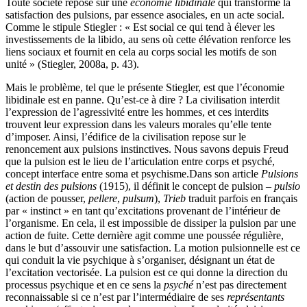
Toute société repose sur une
économie libidinale
qui transforme la
satisfaction des pulsions, par essence asociales, en un acte social.
Comme le stipule Stiegler : « Est social ce qui tend à élever les
investissements de la libido, au sens où cette élévation renforce les
liens sociaux et fournit en cela au corps social les motifs de son
unité » (Stiegler, 2008a, p. 43).
Mais le problème, tel que le présente Stiegler, est que l’économie
libidinale est en panne. Qu’est-ce à dire ? La civilisation interdit
l’expression de l’agressivité entre les hommes, et ces interdits
trouvent leur expression dans les valeurs morales qu’elle tente
d’imposer. Ainsi, l’édifice de la civilisation repose sur le
renoncement aux pulsions instinctives. Nous savons depuis Freud
que la pulsion est le lieu de l’articulation entre corps et psyché,
concept interface entre soma et psychisme.
Dans son article
Pulsions
et destin des pulsions
(1915), il définit le concept de pulsion –
pulsio
(action de pousser,
pellere
,
pulsum
),
Trieb
traduit parfois en français
par « instinct » en tant qu’excitations provenant de l’intérieur de
l’organisme. En cela, il est impossible de dissiper la pulsion par une
action de fuite. Cette dernière agit comme une poussée régulière,
dans le but d’assouvir une satisfaction. La motion pulsionnelle est ce
qui conduit la vie psychique à s’organiser, désignant un état de
l’excitation vectorisée. La pulsion est ce qui donne la direction du
processus psychique et en ce sens la
psyché
n’est pas directement
reconnaissable si ce n’est par l’intermédiaire de ses
représentants