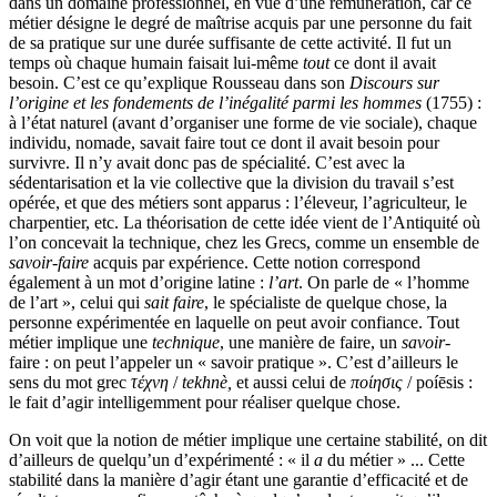
dans un domaine professionnel, en vue d’une rémunération, car ce
métier désigne le degré de maîtrise acquis par une personne du fait
de sa pratique sur une durée suffisante de cette activité. Il fut un
temps où chaque humain faisait lui-même
tout
ce dont il avait
besoin. C’est ce qu’explique Rousseau dans son
Discours sur
l’origine et les fondements de l’inégalité parmi les hommes
(1755) :
à l’état naturel (avant d’organiser une forme de vie sociale), chaque
individu, nomade, savait faire tout ce dont il avait besoin pour
survivre. Il n’y avait donc pas de spécialité. C’est avec la
sédentarisation et la vie collective que la division du travail s’est
opérée, et que des métiers sont apparus : l’éleveur, l’agriculteur, le
charpentier, etc. La théorisation de cette idée vient de l’Antiquité où
l’on concevait la technique, chez les Grecs, comme un ensemble de
savoir-faire
acquis par expérience. Cette notion correspond
également à un mot d’origine latine :
l’art
. On parle de « l’homme
de l’art », celui qui
sait faire
, le spécialiste de quelque chose, la
personne expérimentée en laquelle on peut avoir confiance. Tout
métier implique une
technique
, une manière de faire, un
savoir
-
faire : on peut l’appeler un « savoir pratique ». C’est d’ailleurs le
sens du mot grec
τέχνη
/
tekhnè,
et aussi celui de
ποίησις
/ poíēsis :
le fait d’agir intelligemment pour réaliser quelque chose.
On voit que la notion de métier implique une certaine stabilité, on dit
d’ailleurs de quelqu’un d’expérimenté : « il
a
du métier » ... Cette
stabilité dans la manière d’agir étant une garantie d’efficacité et de