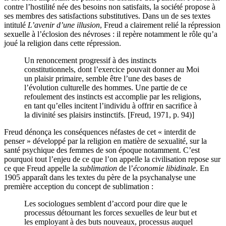
contre l’hostilité née des besoins non satisfaits, la société propose à
ses membres des satisfactions substitutives. Dans un de ses textes
intitulé
L’avenir d’une illusion
, Freud a clairement relié la répression
sexuelle à l’éclosion des névroses : il repère notamment le rôle qu’a
joué la religion dans cette répression.
Un renoncement progressif à des instincts
constitutionnels, dont l’exercice pouvait donner au Moi
un plaisir primaire, semble être l’une des bases de
l’évolution culturelle des hommes. Une partie de ce
refoulement des instincts est accomplie par les religions,
en tant qu’elles incitent l’individu à offrir en sacrifice à
la divinité ses plaisirs instinctifs. [Freud, 1971, p. 94)]
Freud dénonça les conséquences néfastes de cet « interdit de
penser » développé par la religion en matière de sexualité, sur la
santé psychique des femmes de son époque notamment. C’est
pourquoi tout l’enjeu de ce que l’on appelle la civilisation repose sur
ce que Freud appelle la
sublimation
de l’
économie libidinale
. En
1905 apparaît dans les textes du père de la psychanalyse une
première acception du concept de sublimation :
Les sociologues semblent d’accord pour dire que le
processus détournant les forces sexuelles de leur but et
les employant à des buts nouveaux, processus auquel