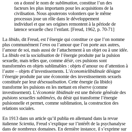
on a donné le nom de
sublimation
, constitue l’un des
facteurs les plus importants pour les acquisitions de la
civilisation. Nous ajouterons volontiers que le même
processus joue un rôle dans le développement
individuel et que ses origines remontent à la période de
latence sexuelle chez l’enfant. [Freud, 1962, p. 70-71]
La
libido
, dit Freud, est l’énergie qui constitue ce que l’on nomme
plus communément l’
eros
ou l’amour que l’on porte aux autres,
l’amour de soi, mais aussi de l’attachement à un objet ou à une idée.
La
libido
est la
socialisation
de l’énergie produite par la pulsion
sexuelle, mais telles que, comme
désir
, ces pulsions sont
transformées en objets sublimables : objets d’amour ou d’attention à
l’autre – objets d’investissements. L’
économie
libidinale
désigne
l’énergie produite par une économie des investissements sexuels
constituée par leur
désexualisation
. Cette énergie (la libido)
transforme les pulsions en les mettant en réserve (comme
investissement). L’
économie libidinale
est une théorie générale des
pulsions sexuelles sublimées
, du désir qui transforme l’énergie
pulsionnelle et permet, comme sublimation, la construction des
relations sociales.
En 1913 dans un article qu’il publia en allemand dans la revue
italienne
Scientia
, Freud s’explique sur l’intérêt de la psychanalyse
dans de nombreux domaines. En dernière instance, il s’exprime sur