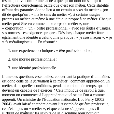
résultat, on va confier une tâche à quelqu’un dont on sait qu’il
l’effectuera correctement, parce que c’est son métier. Cette stabilité
offrant des garanties donne lieu à un certain «
sens
du métier » (on
dit de quelqu’un : « il a le sens du métier »), à certains usages
propres au métier, et même à une éthique propre à ce métier. Chaque
métier peut être vu comme un « corps de métier », une
« corporation », un « ordre professionnel » avec ses règles d’usages,
ses normes, ses exigences propres. Dès lors, chaque métier fournit
également une identité à celui qui le pratique : « je
suis
maçon », « je
suis
métallurgiste » ... En résumé :
une expérience technique : «
être
professionnel » ;
une morale professionnelle ;
une identité professionnelle.
L’une des questions essentielles, concernant la pratique d’un métier,
est donc celle de la
formation
à ce métier : comment apprend-on un
métier, dans quelles conditions, pendant combien de temps, quand
devient-on capable de l’exercer ? Cela implique de savoir à quel
moment on commence à l’apprendre et quel statut l’on a comme
apprenti. Un ministre de l’Éducation nationale, Luc Ferry (2002-
2004), avait laissé entendre devant l’Assemblée qu’être professeur,
ce n’était pas un « métier », et que cela ne s’apprenait pas : il
suffirait de maîtriser les savoirs de sa discipline pour pouvoir