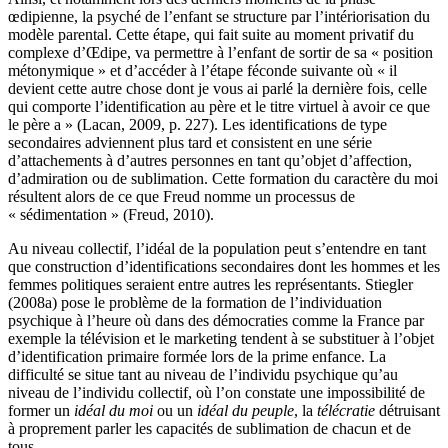
œdipienne, la psyché de l’enfant se structure par l’intériorisation du
modèle parental. Cette étape, qui fait suite au moment privatif du
complexe d’Œdipe, va permettre à l’enfant de sortir de sa « position
métonymique » et d’accéder à l’étape féconde suivante où « il
devient cette autre chose dont je vous ai parlé la dernière fois, celle
qui comporte l’identification au père et le titre virtuel à avoir ce que
le père a » (Lacan, 2009, p. 227). Les identifications de type
secondaires adviennent plus tard et consistent en une série
d’attachements à d’autres personnes en tant qu’objet d’affection,
d’admiration ou de sublimation. Cette formation du caractère du moi
résultent alors de ce que Freud nomme un processus de
« sédimentation » (Freud, 2010).
Au niveau collectif, l’idéal de la population peut s’entendre en tant
que construction d’identifications secondaires dont les hommes et les
femmes politiques seraient entre autres les représentants. Stiegler
(2008a) pose le problème de la formation de l’individuation
psychique à l’heure où dans des démocraties comme la France par
exemple la télévision et le marketing tendent à se substituer à l’objet
d’identification primaire formée lors de la prime enfance. La
difficulté se situe tant au niveau de l’individu psychique qu’au
niveau de l’individu collectif, où l’on constate une impossibilité de
former un
idéal du moi
ou un
idéal du peuple
, la
télécratie
détruisant
à proprement parler les capacités de sublimation de chacun et de
tous.