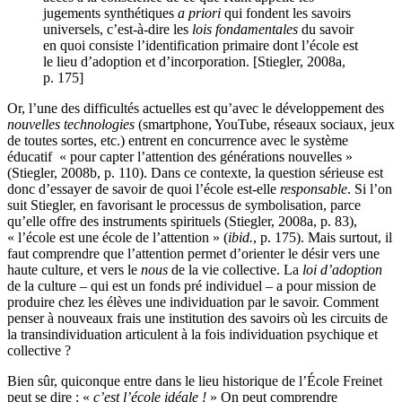
jugements synthétiques
a priori
qui fondent les savoirs
universels, c’est-à-dire les
lois fondamentales
du savoir
en quoi consiste l’identification primaire dont l’école est
le lieu d’adoption et d’incorporation. [Stiegler, 2008a,
p. 175]
Or, l’une des difficultés actuelles est qu’avec le développement des
nouvelles technologies
(smartphone, YouTube, réseaux sociaux, jeux
de toutes sortes, etc.) entrent en concurrence avec le système
éducatif « pour capter l’attention des générations nouvelles »
(Stiegler, 2008b, p. 110). Dans ce contexte, la question sérieuse est
donc d’essayer de savoir de quoi l’école est-elle
responsable
. Si l’on
suit Stiegler, en favorisant le processus de symbolisation, parce
qu’elle offre des instruments spirituels (Stiegler, 2008a, p. 83),
« l’école est une école de l’attention » (
ibid.
, p. 175). Mais surtout, il
faut comprendre que l’attention permet d’orienter le désir vers une
haute culture, et vers le
nous
de la vie collective. La
loi d’adoption
de la culture – qui est un fonds pré individuel – a pour mission de
produire chez les élèves une individuation par le savoir. Comment
penser à nouveaux frais une institution des savoirs où les circuits de
la transindividuation articulent à la fois individuation psychique et
collective ?
Bien sûr, quiconque entre dans le lieu historique de l’École Freinet
peut se dire : «
c’est l’école idéale !
» On peut comprendre