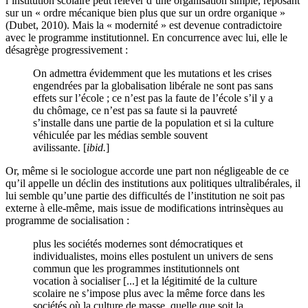
l’institution scolaire peut relever d’une organisation simple, reposant
sur un « ordre mécanique bien plus que sur un ordre organique »
(Dubet, 2010). Mais la « modernité » est devenue contradictoire
avec le programme institutionnel. En concurrence avec lui, elle le
désagrège progressivement :
On admettra évidemment que les mutations et les crises
engendrées par la globalisation libérale ne sont pas sans
effets sur l’école ; ce n’est pas la faute de l’école s’il y a
du chômage, ce n’est pas sa faute si la pauvreté
s’installe dans une partie de la population et si la culture
véhiculée par les médias semble souvent
avilissante. [
ibid.
]
Or, même si le sociologue accorde une part non négligeable de ce
qu’il appelle un déclin des institutions aux politiques ultralibérales, il
lui semble qu’une partie des difficultés de l’institution ne soit pas
externe à elle-même, mais issue de modifications intrinsèques au
programme de socialisation :
plus les sociétés modernes sont démocratiques et
individualistes, moins elles postulent un univers de sens
commun que les programmes institutionnels ont
vocation à socialiser [...] et la légitimité de la culture
scolaire ne s’impose plus avec la même force dans les
sociétés où la culture de masse, quelle que soit la