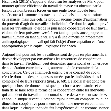
Fischbach (2015) s’appuie d’abord sur les analyses de Marx pour
montrer qu’une efficience du travail de masse est obtenue par la
fusion de nombreuses forces en une seule force globale bien
supérieure à la somme des travaux individuels dont est constituée
cette masse, mais que cela ne produit aucune forme d’augmentation
du pouvoir d’agir du travailleur individuel. Ce dont le capital a privé
ainsi les travailleurs, c’est de la puissance coopérative de leur travail,
et donc de leur
puissance sociale
en tant que puissance propre au
travail humain en tant que tel. Il y a là une dimension proprement
anthropologique du travail qui fait l’objet d’une captation et d’une
appropriation par le capital, explique Fischbach.
Aujourd’hui pourtant, les travailleurs sont de plus en plus amenés à
devoir développer par eux-mêmes les ressources de coopération
dans le travail. Fischbach veut démontrer que le social
est
un espace
de coopération entre individus, autrement dit le contraire de la
concurrence. Ce que Fischbach entend par le concept du
social
,
c’est le domaine des pratiques assumées par les individus dans la
complexité de leurs rapports (
ibid
., p. 68). Le social n’est donc pas
quelque chose de donné, c’est quelque chose à reconstruire et en
train de se faire sous la forme de la coopération entre les individus,
qui attendent du travail une reconnaissance de sa « valeur sociale »,
et non un simple revenu. C’est pourquoi le travail comporte tout une
dimension coopérative pour mener à bien une œuvre en commun,
dans laquelle chaque individu fait l’expérience d’une reconnaissance