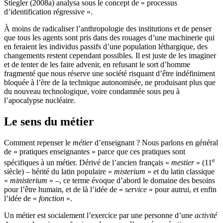
Stiegler (2008a) analysa sous le concept de « processus
d’identification régressive ».
À moins de radicaliser l’anthropologie des institutions et de penser
que tous les agents sont pris dans des rouages d’une machinerie qui
en feraient les individus passifs d’une population léthargique, des
changements restent cependant possibles. Il est juste de les imaginer
et de tenter de les faire advenir, en refusant le sort d’homme
fragmenté que nous réserve une société risquant d’être indéfiniment
bloquée à l’ère de la technique autonomisée, ne produisant plus que
du nouveau technologique, voire condamnée sous peu à
l’apocalypse nucléaire.
Le sens du métier
Comment repenser le
métier
d’enseignant ? Nous parlons en général
de « pratiques enseignantes » parce que ces pratiques sont
e
spécifiques à un métier. Dérivé de l’ancien français «
mestier
» (11
siècle) – hérité du latin populaire «
misterium
» et du latin classique
«
ministerium
» –, ce terme évoque d’abord le domaine des besoins
pour l’être humain, et de là l’idée de «
service
» pour autrui, et enfin
l’idée de «
fonction
».
Un métier est socialement l’exercice par une personne d’une
activité