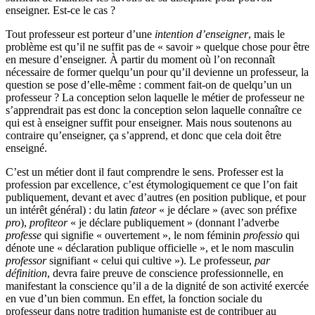
enseigner. Est-ce le cas ?
Tout professeur est porteur d’une
intention d’enseigner
, mais le
problème est qu’il ne suffit pas de « savoir » quelque chose pour être
en mesure d’enseigner. À partir du moment où l’on reconnaît
nécessaire de former quelqu’un pour qu’il devienne un professeur, la
question se pose d’elle-même : comment fait-on de quelqu’un un
professeur ? La conception selon laquelle le métier de professeur ne
s’apprendrait pas est donc la conception selon laquelle connaître ce
qui est à enseigner suffit pour enseigner. Mais nous soutenons au
contraire qu’enseigner, ça s’apprend, et donc que cela doit être
enseigné.
C’est un métier dont il faut comprendre le sens. Professer est la
profession par excellence, c’est étymologiquement ce que l’on fait
publiquement, devant et avec d’autres (en position publique, et pour
un intérêt général) : du latin
fateor
« je déclare » (avec son préfixe
pro
),
profiteor
« je déclare publiquement » (donnant l’adverbe
professe
qui signifie « ouvertement », le nom féminin
professio
qui
dénote une « déclaration publique officielle », et le nom masculin
professor
signifiant « celui qui cultive »). Le professeur,
par
définition
, devra faire preuve de conscience professionnelle, en
manifestant la conscience qu’il a de la dignité de son activité exercée
en vue d’un bien commun. En effet, la fonction sociale du
professeur dans notre tradition humaniste est de contribuer au