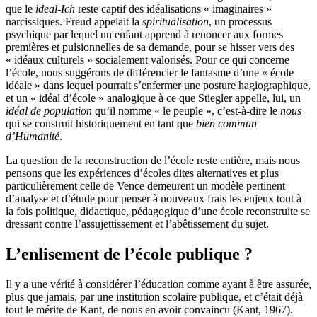
que le
ideal-Ich
reste captif des idéalisations « imaginaires »
narcissiques. Freud appelait la
spiritualisation
, un processus
psychique par lequel un enfant apprend à renoncer aux formes
premières et pulsionnelles de sa demande, pour se hisser vers des
« idéaux culturels » socialement valorisés. Pour ce qui concerne
l’école, nous suggérons de différencier le fantasme d’une « école
idéale » dans lequel pourrait s’enfermer une posture hagiographique,
et un « idéal d’école » analogique à ce que Stiegler appelle, lui, un
idéal de population
qu’il nomme « le peuple », c’est-à-dire le
nous
qui se construit historiquement en tant que
bien commun
d’Humanité
.
La question de la reconstruction de l’école reste entière, mais nous
pensons que les expériences d’écoles dites alternatives et plus
particulièrement celle de Vence demeurent un modèle pertinent
d’analyse et d’étude pour penser à nouveaux frais les enjeux tout à
la fois politique, didactique, pédagogique d’une école reconstruite se
dressant contre l’assujettissement et l’abêtissement du sujet.
L’enlisement de l’école publique ?
Il y a une vérité à considérer l’éducation comme ayant à être assurée,
plus que jamais, par une institution scolaire publique, et c’était déjà
tout le mérite de Kant, de nous en avoir convaincu (Kant, 1967).