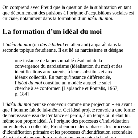
On comprend avec Freud que la question de la sublimation en tant
que détournement des pulsions à l’origine d’acquisitions sociales est
cruciale, notamment dans la formation d’un
idéal du moi
.
La formation d’un idéal du moi
L’
idéal du moi
(ou
das Ichideal
en allemand) apparaît dans la
seconde topique freudienne. Il est lié au narcissisme et désigne
une instance de la personnalité résultant de la
convergence du narcissisme (idéalisation du moi) et des
identifications aux parents, à leurs substituts et aux
idéaux collectifs. En tant qu’instance différenciée,
l’
idéal du moi
constitue un modèle auquel le sujet
cherche à se conformer. [Laplanche et Pontalis, 1967,
p. 184]
L’
idéal du moi
peut se concevoir comme une projection « en avant »
que l’homme fait de lui-même. Cet idéal projeté renvoie à une forme
de narcissisme issu de l’enfance et perdu, à un temps où il était lui-
même son propre idéal. À l’origine des processus d’individuation
individuels ou collectifs, Freud énonce deux phases : les processus
d’identification primaire et les processus d’identification secondaire.
Ainsi, et notamment lors des derniers moments de la phase