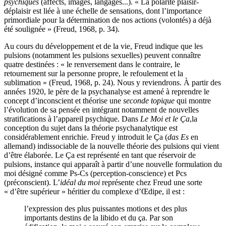
psychiques
(affects, images, langages...). « La polarité plaisir-
déplaisir est liée à une échelle de sensations, dont l’importance
primordiale pour la détermination de nos actions (volontés) a déjà
été soulignée » (Freud, 1968, p. 34).
Au cours du développement et de la vie, Freud indique que les
pulsions (notamment les pulsions sexuelles) peuvent connaître
quatre destinées : « le renversement dans le contraire, le
retournement sur la personne propre, le refoulement et la
sublimation » (Freud, 1968, p. 24). Nous y reviendrons. À partir des
années 1920, le père de la psychanalyse est amené à reprendre le
concept d’inconscient et théorise une
seconde topique
qui montre
l’évolution de sa pensée en intégrant notamment de nouvelles
stratifications à l’appareil psychique. Dans
Le Moi et le Ça
,
la
conception du sujet dans la théorie psychanalytique est
considérablement enrichie. Freud y introduit le Ça (
das Es
en
allemand) indissociable de la nouvelle théorie des pulsions qui vient
d’être élaborée. Le Ça est représenté en tant que réservoir de
pulsions, instance qui apparaît à partir d’une nouvelle formulation du
moi désigné comme Ps-Cs (perception-conscience) et Pcs
(préconscient). L’
idéal du moi
représente chez Freud une sorte
« d’être supérieur » héritier du complexe d’Œdipe, il est :
l’expression des plus puissantes motions et des plus
importants destins de la libido et du ça. Par son