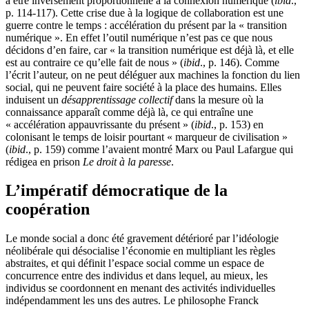
à être inversement proportionnelle à la connexion numérique (
ibid
.,
p. 114-117). Cette crise due à la logique de collaboration est une
guerre contre le temps : accélération du présent par la « transition
numérique ». En effet l’outil numérique n’est pas ce que nous
décidons d’en faire, car « la transition numérique est déjà là, et elle
est au contraire ce qu’elle fait de nous » (
ibid
., p. 146). Comme
l’écrit l’auteur, on ne peut déléguer aux machines la fonction du lien
social, qui ne peuvent faire société à la place des humains. Elles
induisent un
désapprentissage collectif
dans la mesure où la
connaissance apparaît comme déjà là, ce qui entraîne une
« accélération appauvrissante du présent » (
ibid
., p. 153) en
colonisant le temps de loisir pourtant « marqueur de civilisation »
(
ibid
., p. 159) comme l’avaient montré Marx ou Paul Lafargue qui
rédigea en prison
Le droit à la paresse
.
L’impératif démocratique de la
coopération
Le monde social a donc été gravement détérioré par l’idéologie
néolibérale qui désocialise l’économie en multipliant les règles
abstraites, et qui définit l’espace social comme un espace de
concurrence entre des individus et dans lequel, au mieux, les
individus se coordonnent en menant des activités individuelles
indépendamment les uns des autres. Le philosophe Franck