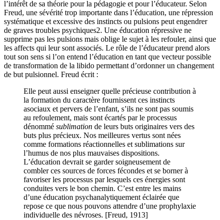
l’intérêt de sa théorie pour la pédagogie et pour l’éducateur. Selon
Freud, une sévérité trop importante dans l’éducation, une répression
systématique et excessive des instincts ou pulsions peut engendrer
de graves troubles psychiques
2
. Une éducation répressive ne
supprime pas les pulsions mais oblige le sujet à les refouler, ainsi que
les affects qui leur sont associés. Le rôle de l’éducateur prend alors
tout son sens si l’on entend l’éducation en tant que vecteur possible
de transformation de la libido permettant d’ordonner un changement
de but pulsionnel. Freud écrit :
Elle peut aussi enseigner quelle précieuse contribution à
la formation du caractère fournissent ces instincts
asociaux et pervers de l’enfant, s’ils ne sont pas soumis
au refoulement, mais sont écartés par le processus
dénommé
sublimation
de leurs buts originaires vers des
buts plus précieux. Nos meilleures vertus sont nées
comme formations réactionnelles et sublimations sur
l’humus de nos plus mauvaises dispositions.
L’éducation devrait se garder soigneusement de
combler ces sources de forces fécondes et se borner à
favoriser les processus par lesquels ces énergies sont
conduites vers le bon chemin. C’est entre les mains
d’une éducation psychanalytiquement éclairée que
repose ce que nous pouvons attendre d’une prophylaxie
individuelle des névroses. [Freud, 1913]