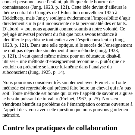
contact personnel avec l’enfant, plutôt que de le bourrer de
connaissances (Jung, 1923, p. 121). Cette idée devint d’ailleurs le
thème central du Congrès de l’Éducation nouvelle en 1925 à
Heidelberg, mais Jung y souligna évidemment l’impossibilité d’agir
directement sur la part inconsciente de la personnalité des enfants.
D’abord, « tout nous apparaît comme soumis à notre volonté. Ce
préjugé universel provient du fait que nous avons tendance à
identifier le psychisme tout entier avec l’esprit conscient » (Jung,
1923, p. 121). Dans une telle optique, si le succès de l’enseignement
ne doit pas dépendre simplement d’une méthode (Jung, 1923,
p. 121), il vaut quand même mieux pour un éducateur, disait-il,
utiliser « une méthode d’enseignement reconnue », plutôt que de
vouloir ou prétendre se lancer lui-même dans l’analyse du
subconscient (Jung, 1925, p. 14).
Nous pourrions considérer très simplement avec Freinet : « Toute
méthode est regrettable qui prétend faire boire un cheval qui n’a pas
soif. Toute méthode est bonne qui ouvre l’appétit de savoir et aiguise
le besoin puissant de travail » (Freinet, 1967, p. 25). Nous en
viendrons bientôt au problème de l’émancipation comme ouverture à
l’appétit de savoir avec cette question que nous pouvons garder en
mémoire.
Contre les pratiques de collaboration