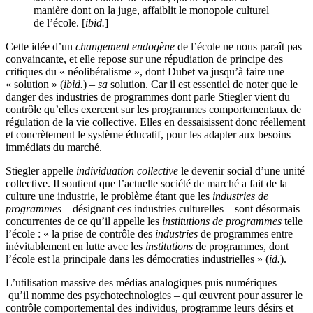
manière dont on la juge, affaiblit le monopole culturel
de l’école. [
ibid.
]
Cette idée d’un
changement endogène
de l’école ne nous paraît pas
convaincante, et elle repose sur une répudiation de principe des
critiques du « néolibéralisme », dont Dubet va jusqu’à faire une
« solution » (
ibid.
) –
sa
solution. Car il est essentiel de noter que le
danger des industries de programmes dont parle Stiegler vient du
contrôle qu’elles exercent sur les programmes comportementaux de
régulation de la vie collective. Elles en dessaisissent donc réellement
et concrètement le système éducatif, pour les adapter aux besoins
immédiats du marché.
Stiegler appelle
individuation collective
le devenir social d’une unité
collective. Il soutient que l’actuelle société de marché a fait de la
culture une industrie, le problème étant que les
industries de
programmes
– désignant ces industries culturelles – sont désormais
concurrentes de ce qu’il appelle les
institutions de programmes
telle
l’école : « la prise de contrôle des
industries
de programmes entre
inévitablement en lutte avec les
institutions
de programmes, dont
l’école est la principale dans les démocraties industrielles » (
id.
).
L’utilisation massive des médias analogiques puis numériques –
qu’il nomme des psychotechnologies – qui œuvrent pour assurer le
contrôle comportemental des individus, programme leurs désirs et