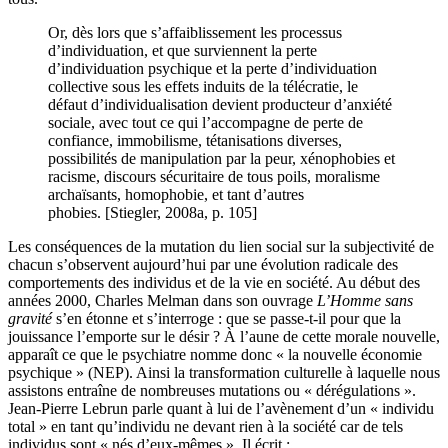
Or, dès lors que s’affaiblissement les processus
d’individuation, et que surviennent la perte
d’individuation psychique et la perte d’individuation
collective sous les effets induits de la télécratie, le
défaut d’individualisation devient producteur d’anxiété
sociale, avec tout ce qui l’accompagne de perte de
confiance, immobilisme, tétanisations diverses,
possibilités de manipulation par la peur, xénophobies et
racisme, discours sécuritaire de tous poils, moralisme
archaïsants, homophobie, et tant d’autres
phobies. [Stiegler, 2008a, p. 105]
Les conséquences de la mutation du lien social sur la subjectivité de
chacun s’observent aujourd’hui par une évolution radicale des
comportements des individus et de la vie en société. Au début des
années 2000, Charles Melman dans son ouvrage
L’Homme sans
gravité
s’en étonne et s’interroge : que se passe-t-il pour que la
jouissance l’emporte sur le désir ? À l’aune de cette morale nouvelle,
apparaît ce que le psychiatre nomme donc « la nouvelle économie
psychique » (NEP). Ainsi la transformation culturelle à laquelle nous
assistons entraîne de nombreuses mutations ou « dérégulations ».
Jean-Pierre Lebrun parle quant à lui de l’avènement d’un « individu
total » en tant qu’individu ne devant rien à la société car de tels
individus sont « nés d’eux-mêmes ». Il écrit :