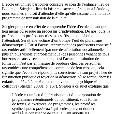
L’école est un lieu particulier consacré au soin de l’enfance, lieu de
l’
otium
dit Stiegler – lieu du loisir consacré entièrement à l’étude –,
nous sommes en droit d’attendre d’elle qu’elle assume un ambitieux
programme de transmission de la culture.
Stiegler propose en effet de comprendre l’idée d’école en tant que
lieu même où se joue un processus d’individuation. De nos jours, la
profession des professeurs n’est pas suffisamment là où on
l’attendrait. Serait-elle victime d’un trompe-l’œil du pluralisme
démocratique ? Car si l’actuel recrutement des professeurs consiste à
rassembler artificiellement (par une désaffectation vocationnelle de
plus en plus visible et problématique) des personnes venant de tous
horizons et sans visée commune, et si l’actuelle institution de
formation n’est pas en mesure de produire chez ces personnes
rassemblées une compréhension commune de leur mission, cela
signifie que l’école ne répond plus correctement à son projet : lieu de
l’instruction publique et foyer de la démocratie où se forme, chez les
enfants, un
idéal du moi
comme individuation psychique
et
collective (Stiegler, 2008a, p. 167). Stiegler à ce sujet explique que
l’école est un lieu d’intériorisation et d’incorporation de
programmes rétentionnels qui constituent, sous forme
de textes, d’exercices, de programmes, les prothèses
synthétiques
a posteriori
qui seules peuvent donner
accès à la conscience de ce que Kant appelle les