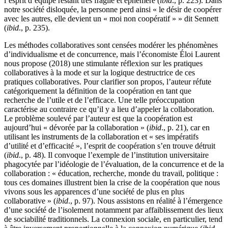
l’esprit d’équipe restant très fragile et éphémère (
ibid
., p. 223). Dans
notre société disloquée, la personne perd ainsi « le désir de coopérer
avec les autres, elle devient un « moi non coopératif » » dit Sennett
(
ibid
., p. 235).
Les méthodes collaboratives sont censées modérer les phénomènes
d’individualisme et de concurrence, mais l’économiste Éloi Laurent
nous propose (2018) une stimulante réflexion sur les pratiques
collaboratives à la mode et sur la logique destructrice de ces
pratiques collaboratives. Pour clarifier son propos, l’auteur réfute
catégoriquement la définition de la coopération en tant que
recherche de l’utile et de l’efficace. Une telle préoccupation
caractérise au contraire ce qu’il y a lieu d’appeler la collaboration.
Le problème soulevé par l’auteur est que la coopération est
aujourd’hui « dévorée par la collaboration » (
ibid
., p. 21), car en
utilisant les instruments de la collaboration et « ses impératifs
d’utilité et d’efficacité », l’esprit de coopération s’en trouve détruit
(
ibid
., p. 48). Il convoque l’exemple de l’institution universitaire
phagocytée par l’idéologie de l’évaluation, de la concurrence et de la
collaboration : « éducation, recherche, monde du travail, politique :
tous ces domaines illustrent bien la crise de la coopération que nous
vivons sous les apparences d’une société de plus en plus
collaborative » (
ibid
., p. 97). Nous assistons en réalité à l’émergence
d’une société de l’isolement notamment par affaiblissement des lieux
de sociabilité traditionnels. La connexion sociale, en particulier, tend