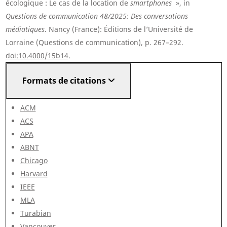
écologique : Le cas de la location de
smartphones
», in
Questions de communication 48/2025: Des conversations
médiatiques
. Nancy (France): Éditions de l’Université de
Lorraine (Questions de communication), p. 267–292.
doi:10.4000/15b14
.
Formats de citations
ACM
ACS
APA
ABNT
Chicago
Harvard
IEEE
MLA
Turabian
Vancouver