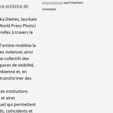
International
, sauf mention
ra artística de
contraire.
ka Diettes, lauréate
World Press Photo)
elles à travers le
’artiste mobilise la
es violences ainsi
e collectifs des
ces de visibilité,
mbienne et, en
à transformer des
es institutions
 et aires
que) qui permettent
és, coïncidents et