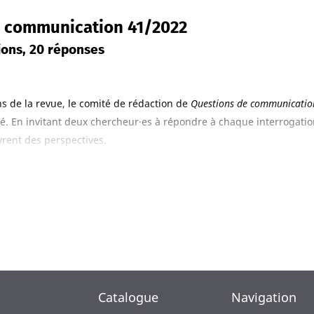
 communication 41/2022
ions, 20 réponses
ns de la revue, le comité de rédaction de
Questions de communicatio
té. En invitant deux chercheur·es à répondre à chaque interrogati
rent des perspectives.
disciplinaire, cette livraison spéciale aborde la communication sous
ndes internationales, pandémie et stratégies, environnement, espac
ences sociales, matériel/immatériel.
Catalogue
Navigation