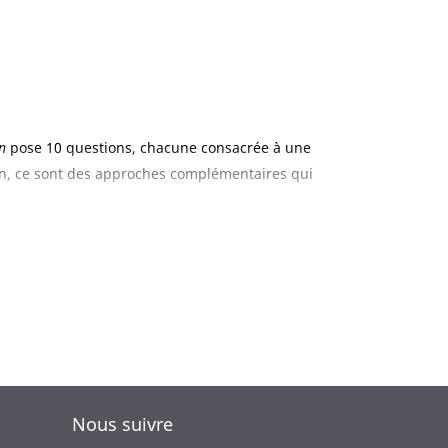
n
pose 10 questions, chacune consacrée à une
on, ce sont des approches complémentaires qui
 plusieurs prismes : discriminations et violences,
e/temps et travail, algorithmes, audiovisuel
Nous suivre