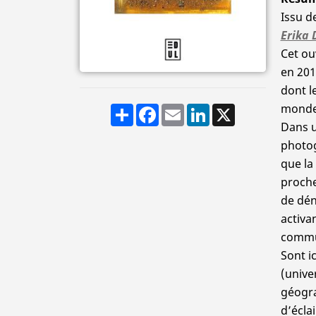
Issu d
Erika 
Cet ou
en 201
dont l
monde
Share
Facebook
Email
LinkedIn
X
Dans u
photog
que la
proche
de dén
activa
commun
Sont i
(unive
géogra
d’éclai