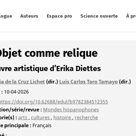
logue
Auteurs
Espace pro
Science ouverte
À p
 Objet comme relique
vre artistique d’Erika Diettes
ia de la Cruz Lichet
(dir.)
Luis Carlos Toro Tamayo
(dir.)
é
10-04-2026
https://doi.org/10.62688/edul/b9782384512355
tion/série/revue
Mondes hispanophones
rie(s)
arts
,
cultures
,
histoire
,
recherche
e principale
Français
mé