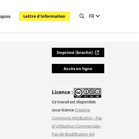
FR
Lettre d'information
ropos
Imprimé (broché)
Accès en ligne
Licence
Ce travail est disponible
sous licence
Creative
Commons Attribution - Pas
d'Utilisation Commerciale -
Pas de Modification 4.0