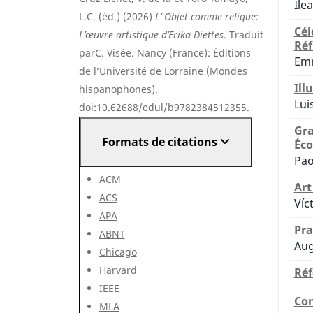
Ile
L.C. (éd.) (2026)
L’ Objet comme relique:
Cél
L’œuvre artistique d’Erika Diettes
. Traduit
Réf
parC. Visée. Nancy (France): Éditions
Emm
de l’Université de Lorraine (Mondes
Ill
hispanophones).
Lui
doi:10.62688/edul/b9782384512355
.
Gra
Formats de citations
Éco
Pao
ACM
Art
ACS
Víc
APA
Pra
ABNT
Aug
Chicago
Harvard
Réf
IEEE
Con
MLA