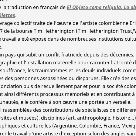
e la traduction en français de
El Objeto como reliquia. La ob
Diettes
.
vrage collectif traite de l’œuvre de l’artiste colombienne Eri
7 de la bourse Tim Hetherington (Tim Hetherington Trust/
e travail a été exposé dans de nombreuses institutions cultur
.
n pays qui subit un conflit fratricide depuis des décennies, l
raphie et l’installation matérielle pour raconter l’atrocité d
 souffrance, les traumatismes et les deuils individuels comm
s des personnes assassinées ou disparues. Elle crée des espa
onciation puis de recueillement par et pour la société colo
nt ainsi différents processus mémoriels et en contribuant 
autés, elle confère à son œuvre une portée universelle.
ci rassemblées des contributions de spécialistes de différent
rsités et musées), disciplines (art, anthropologie, histoire…)
phiques et culturelles (Argentine, Colombie, France, Mexi
rer le travail d’une artiste d’exception selon des angles vari