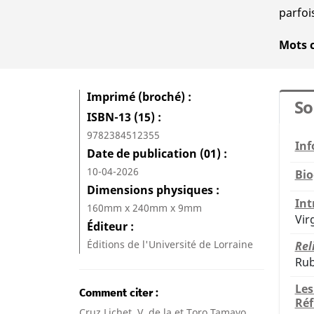
parfoi
Mots 
Imprimé (broché)
S
ISBN-13 (15)
9782384512355
Inf
Date de publication (01)
10-04-2026
Bio
Dimensions physiques
Int
160mm x 240mm x 9mm
Vir
Éditeur
Éditions de l'Université de Lorraine
Rel
Rub
Les
Comment citer
Réf
Cruz Lichet, V. de la et Toro Tamayo,