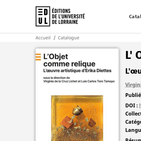
Cata
Accueil
Catalogue
L'
L'œu
Virgin
Publi
DOI
Collec
Catégo
Langu
Résu