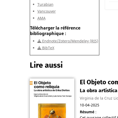
Turabian
Vancouver
AMA
Télécharger la référence
bibliographique
Endnote/Zotero/Mendeley (RIS)
BibTeX
Lire aussi
El Objeto com
La obra artística
Virginia de la Cruz Li
10-04-2025
Résumé
:
Cet ouvrage collectif