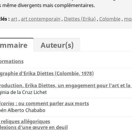
s même divergents mais complémentaires.
clés
art
,
art contemporain
,
Diettes (Erika)
,
Colombie
,
mo
ommaire
Auteur(s)
ormations
graphie d'Erika Diettes (Colombie, 1978)
roduction. Erika Diettes, un engagement pour l’art et la 
ginia de la Cruz Lichet
icarios
: ou comment parler aux morts
én Alberto Chababo
 reliques allégoriques
lexions d’une œuvre en deuil