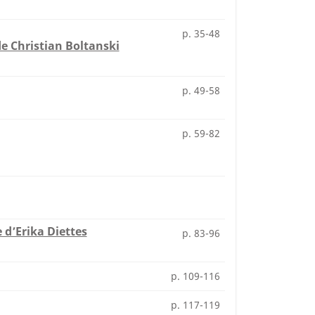
p. 35-48
de Christian Boltanski
p. 49-58
p. 59-82
 d’Erika Diettes
p. 83-96
p. 109-116
p. 117-119