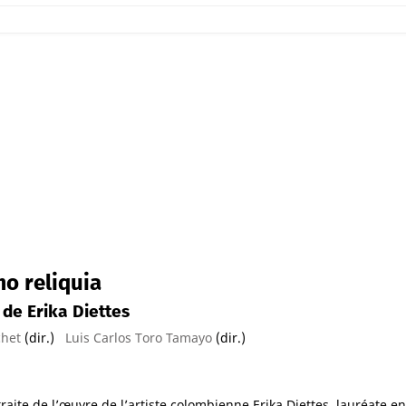
o reliquia
 de Erika Diettes
chet
(dir.)
Luis Carlos Toro Tamayo
(dir.)
 traite de l’œuvre de l’artiste colombienne Erika Diettes, lauréate