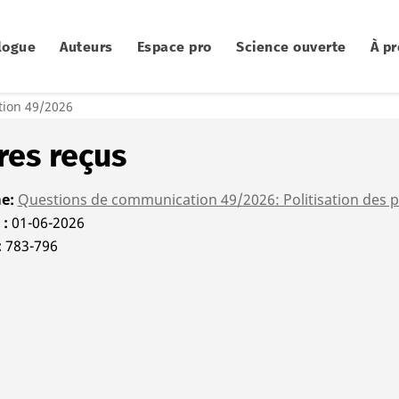
logue
Auteurs
Espace pro
Science ouverte
À p
ion 49/2026
res reçus
me
Questions de communication 49/2026: Politisation des 
é
01-06-2026
783-796