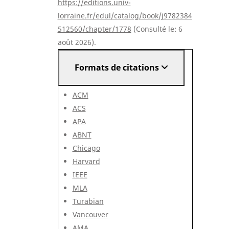
https://editions.univ-
lorraine.fr/edul/catalog/book/j9782384
512560/chapter/1778
(Consulté le: 6
août 2026).
Formats de citations
ACM
ACS
APA
ABNT
Chicago
Harvard
IEEE
MLA
Turabian
Vancouver
AMA