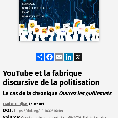
Share
Facebook
Email
LinkedIn
X
YouTube et la fabrique
discursive de la politisation
Le cas de la chronique
Ouvrez les guillemets
Louise Oudjani
(auteur)
DOI
https://doi.org/10.4000/16ebn
Volume
Questions de communication 49/2026: Politisation des