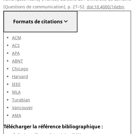
(Questions de communication), p. 27–52.
doi:10.4000/16ebn
.
Formats de citations
ACM
ACS
APA
ABNT
Chicago
Harvard
IEEE
MLA
Turabian
Vancouver
AMA
Télécharger la référence bibliographique