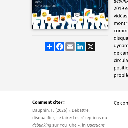
debunk
2019 e
vidéas
montre
commen
disqua
Share
Facebook
Email
LinkedIn
X
dynami
de cam
circul
positi
problè
Comment citer
Ce con
Dauphin, F. (2026) « Débattre,
disqualifier, se taire: Les réceptions du
debunking
sur YouTube », in
Questions