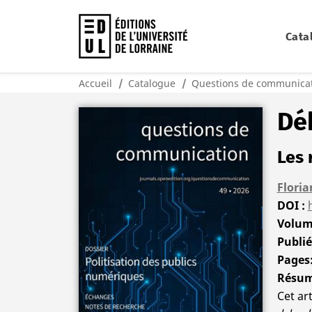
Cata
Accueil
Catalogue
Questions de communicat
Déb
Les 
Flori
DOI
Volu
Publi
Pages
Résu
Cet ar