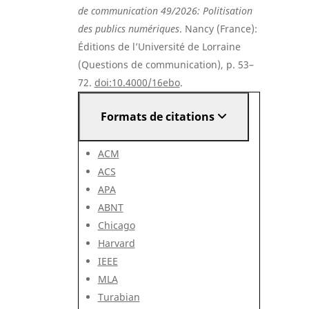
de communication 49/2026: Politisation
des publics numériques
. Nancy (France):
Éditions de l’Université de Lorraine
(Questions de communication), p. 53–
72.
doi:10.4000/16ebo
.
Formats de citations
ACM
ACS
APA
ABNT
Chicago
Harvard
IEEE
MLA
Turabian