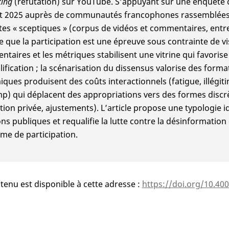
ing
(réfutation) sur YouTube. S’appuyant sur une enquête 
t 2025 auprès de communautés francophones rassemblées
tes « sceptiques » (corpus de vidéos et commentaires, entret
 que la participation est une épreuve sous contrainte de visib
taires et les métriques stabilisent une vitrine qui favorise 
lification ; la scénarisation du dissensus valorise des format
ques produisent des coûts interactionnels (fatigue, illégiti
p) qui déplacent des appropriations vers des formes discrè
ation privée, ajustements). L’article propose une typologie i
ons publiques et requalifie la lutte contre la désinformati
me de participation.
tenu est disponible à cette adresse :
https://doi.org/10.40