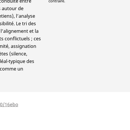
conduite entre
contraire.
 autour de
iens), l’analyse
ilité. Le tri des
l’alignement et la
s conflictuels ; ces
mité, assignation
tes (silence,
déal-typique des
on comme un
00/16ebo