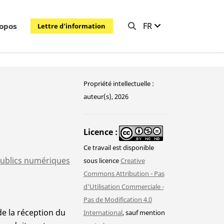
FR
Lettre d'information
ropos
Propriété intellectuelle :
auteur(s), 2026
Licence
Ce travail est disponible
publics numériques
sous licence
Creative
Commons Attribution - Pas
d'Utilisation Commerciale -
Pas de Modification 4.0
de la réception du
International
, sauf mention