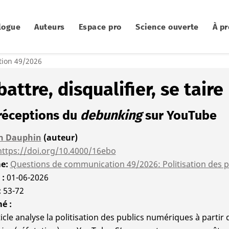
logue
Auteurs
Espace pro
Science ouverte
À p
ion 49/2026
attre, disqualifier, se taire
réceptions du
debunking
sur YouTube
an Dauphin
(auteur)
https://doi.org/10.4000/16ebo
me
Questions de communication 49/2026: Politisation des 
é
01-06-2026
53-72
mé
ticle analyse la politisation des publics numériques à partir 