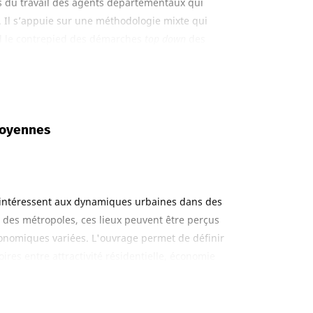
les du travail des agents départementaux qui
. Il s’appuie sur une méthodologie mixte qui
end le contrepied des démarches
top down
des
 cherche à saisir les expériences de travail du
des agents à l’épreuve des troubles du travail est
anté et des conditions du travail et d’éviter de
a qualité du travail. Elle donne d’ailleurs à voir,
 moyennes
es routes, du travail social, des autres secteurs
on sociologique se démarque-t-elle de toute
avail sans les professionnels eux-mêmes.
s’intéressent aux dynamiques urbaines dans des
in des métropoles, ces lieux peuvent être perçus
conomiques variées. L'ouvrage permet de définir
toires entre attractivité résidentielle, économie