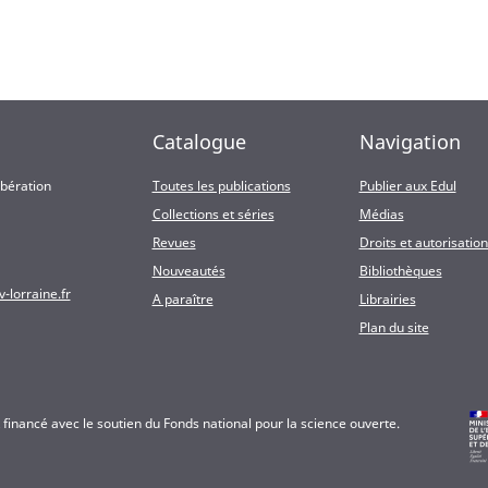
echerche et d’innovation sur laquelle se fondent des espoirs pour
nsformation environnementale, sociale et économique. Ainsi, cet o
chitecte, qui tend à se (re)positionner à travers la diversité de s
Catalogue
Navigation
ibération
Toutes les publications
Publier aux Edul
Collections et séries
Médias
Revues
Droits et autorisatio
Nouveautés
Bibliothèques
-lorraine.fr
A paraître
Librairies
Plan du site
t financé avec le soutien du Fonds national pour la science ouverte.