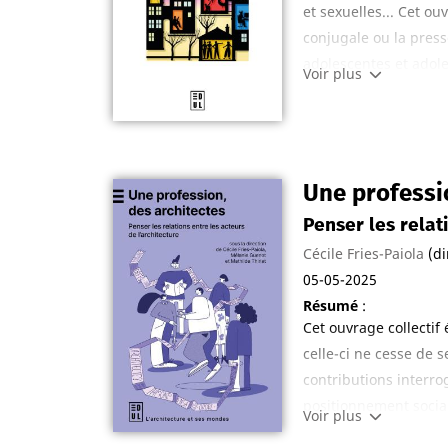
et sexuelles... Cet ou
conjugale ou la press
adolescentes et adol
Voir plus
plusieurs disciplines
offre des pistes pou
Une professi
Penser les relat
Cécile Fries-Paiola
(di
05-05-2025
Résumé
:
Cet ouvrage collectif 
celle-ci ne cesse de s
contributions interro
positionnement socia
Voir plus
définition de l’ident