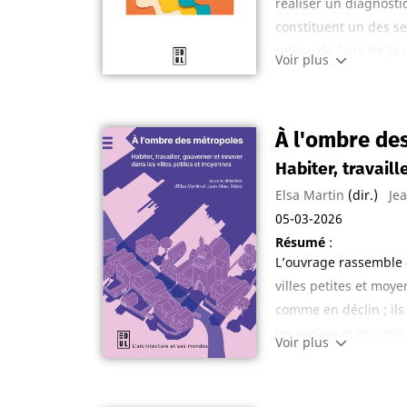
réaliser un diagnosti
constituent un des se
refuse de faire de la
Voir plus
prestations de consei
point de vue de celles
une manière de faire v
À l'ombre de
produire une mesure ar
Habiter, travail
au-delà des problémat
et même de l’encadrem
Elsa Martin
(dir.)
Je
approche délégative d
05-03-2026
Résumé
:
L’ouvrage rassemble 
villes petites et moy
comme en déclin ; ils
les petites et moyenne
Voir plus
locale, gouvernance, 