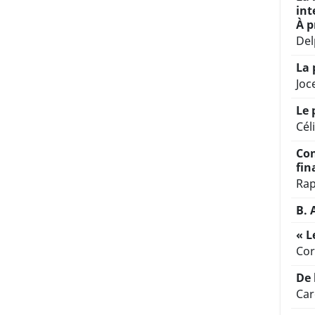
int
À p
Del
La 
Joc
Le 
Cél
Con
fin
Rap
B. 
« L
Cor
De 
Car