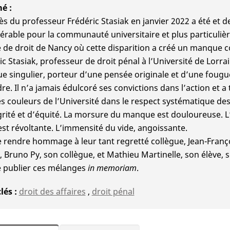
mé
ès du professeur Frédéric Stasiak en janvier 2022 a été et
érable pour la communauté universitaire et plus particuliè
é de droit de Nancy où cette disparition a créé un manque c
ic Stasiak, professeur de droit pénal à l’Université de Lorrai
ue singulier, porteur d’une pensée originale et d’une fougue
re. Il n’a jamais édulcoré ses convictions dans l’action et a
es couleurs de l’Université dans le respect systématique des 
grité et d’équité. La morsure du manque est douloureuse. L’i
est révoltante. L’immensité du vide, angoissante.
e rendre hommage à leur tant regretté collègue, Jean-Franço
, Bruno Py, son collègue, et Mathieu Martinelle, son élève, 
e publier ces mélanges
in memoriam
.
clés
droit des affaires
,
droit pénal