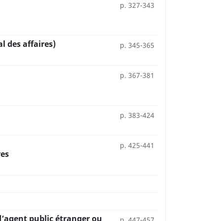
p. 327-343
l des affaires)
p. 345-365
p. 367-381
p. 383-424
p. 425-441
res
d’agent public étranger ou
p. 447-457