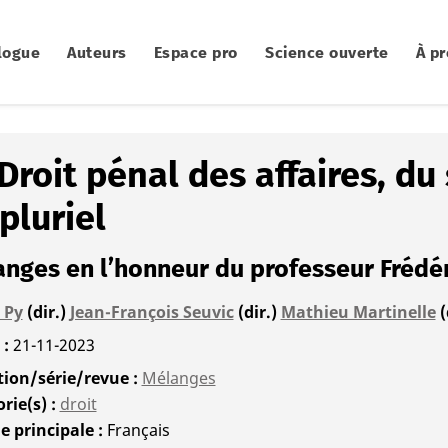
logue
Auteurs
Espace pro
Science ouverte
À p
Droit pénal des affaires, du 
pluriel
nges en l’honneur du professeur Frédér
 Py
(dir.)
Jean-François Seuvic
(dir.)
Mathieu Martinelle
(
é
21-11-2023
tion/série/revue
Mélanges
rie(s)
droit
e principale
Français