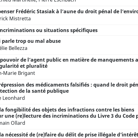
enser Frédéric Stasiak à l’aune du droit pénal de l’en
rick Mistretta
Incriminations ou situations spécifiques
 parle trop ou mal abuse
lie Bellezza
pouvoir de l’agent public en matière de manquements au
gularité et pluralité
n-Marie Brigant
répression des médicaments falsifiés : quand le droit péna
tection de la santé publique
ie Leonhard
la fongibilité des objets des infractions contre les biens
r une (re)lecture des incriminations du Livre 3 du Code 
ain Ollard
la nécessité de (re)faire du délit de prise illégale d’intérê