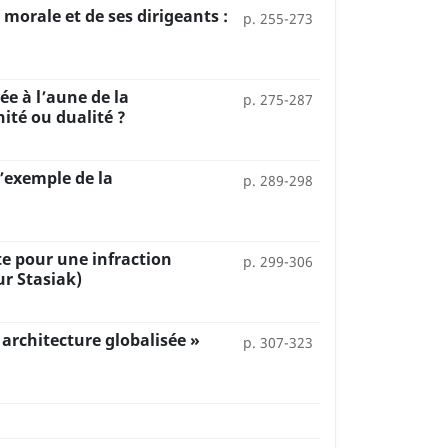
 morale et de ses dirigeants :
p. 255-273
ée à l’aune de la
p. 275-287
nité ou dualité ?
’exemple de la
p. 289-298
te pour une infraction
p. 299-306
ur Stasiak)
 architecture globalisée »
p. 307-323