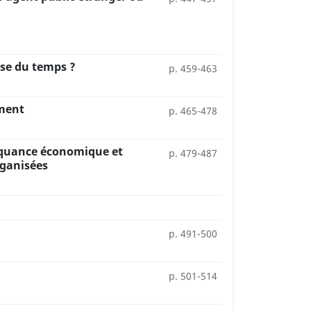
rse du temps ?
p. 459-463
ement
p. 465-478
inquance économique et
p. 479-487
rganisées
p. 491-500
p. 501-514