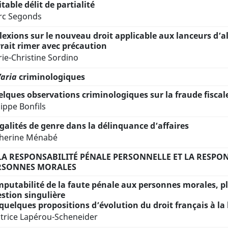
itable délit de partialité
c Segonds
lexions sur le nouveau droit applicable aux lanceurs d’a
rait rimer avec précaution
ie-Christine Sordino
aria
criminologiques
lques observations criminologiques sur la fraude fiscal
lippe Bonfils
galités de genre dans la délinquance d’affaires
herine Ménabé
 LA RESPONSABILITÉ PÉNALE PERSONNELLE ET LA RESPO
RSONNES MORALES
mputabilité de la faute pénale aux personnes morales, p
stion singulière
quelques propositions d’évolution du droit français à la
trice Lapérou-Scheneider