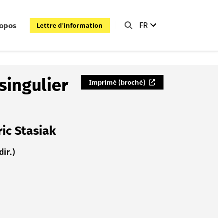
FR
Lettre d'information
ropos
singulier
Imprimé (broché)
ic Stasiak
dir.)