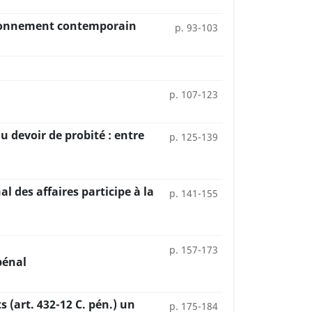
vironnement contemporain
p. 93-103
p. 107-123
 devoir de probité : entre
p. 125-139
l des affaires participe à la
p. 141-155
p. 157-173
pénal
ts (art. 432-12 C. pén.) un
p. 175-184