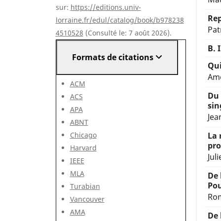
sur:
https://editions.univ-
Rep
lorraine.fr/edul/catalog/book/b978238
Pat
4510528
(Consulté le: 7 août 2026).
B. 
Formats de citations
Qui
Amé
ACM
Du 
ACS
sin
APA
Jea
ABNT
Chicago
La 
pro
Harvard
Jul
IEEE
MLA
De 
Pou
Turabian
Rom
Vancouver
AMA
De 