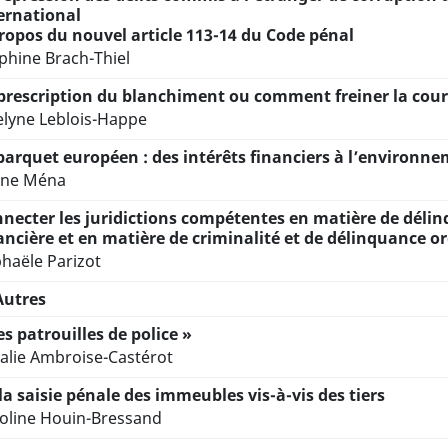
ernational
ropos du nouvel article 113-14 du Code pénal
phine Brach-Thiel
prescription du blanchiment ou comment freiner la cou
elyne Leblois-Happe
parquet européen : des intérêts financiers à l’environn
ine Ména
necter les juridictions compétentes en matière de dél
ancière et en matière de criminalité et de délinquance o
haële Parizot
Autres
es patrouilles de police »
alie Ambroise-Castérot
la saisie pénale des immeubles vis-à-vis des tiers
oline Houin-Bressand