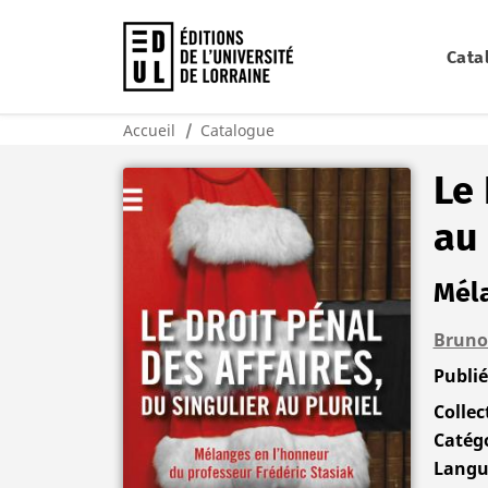
Cata
Accueil
Catalogue
Le 
au 
Méla
Bruno
Publi
Collec
Catégo
Langu