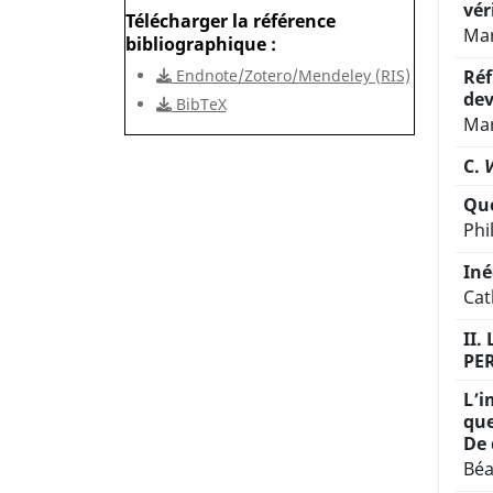
vér
Télécharger la référence
Mar
bibliographique
Endnote/Zotero/Mendeley (RIS)
Réf
dev
BibTeX
Mar
C.
V
Que
Phi
Iné
Cat
II.
PE
L’i
que
De 
Béa