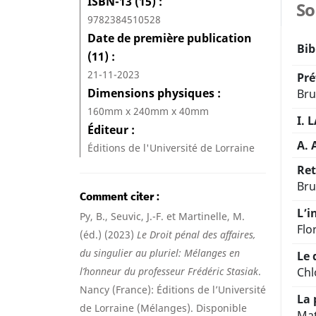
ISBN-13 (15)
S
9782384510528
Date de première publication
Bib
(11)
21-11-2023
Pré
Dimensions physiques
Bru
160mm x 240mm x 40mm
I. 
Éditeur
A. 
Éditions de l'Université de Lorraine
Ret
Bru
Comment citer
L’i
Py, B., Seuvic, J.-F. et Martinelle, M.
Flo
(éd.) (2023)
Le Droit pénal des affaires,
du singulier au pluriel: Mélanges en
Le 
l’honneur du professeur Frédéric Stasiak
.
Chl
Nancy (France): Éditions de l’Université
La 
de Lorraine (Mélanges). Disponible
Mat