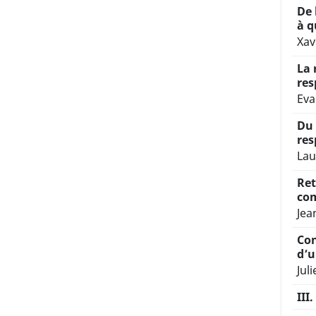
De 
à q
Xav
La 
res
Eva
Du 
res
Lau
Ret
com
Jea
Con
d’u
Jul
III