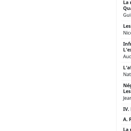
La 
Qua
Gui
Les
Nic
Inf
L’e
Aud
L’a
Nat
Nég
Les
Jea
IV
A. 
La 