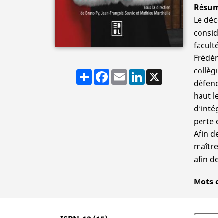
Résu
Le déc
consid
facult
Frédér
collèg
Share
Facebook
Email
LinkedIn
X
défend
haut l
d’inté
perte 
Afin d
maître
afin d
Mots 