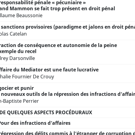
responsabilité pénale « pécuniaire »
nd Mammon se fait trop présent en droit pénal
llaume Beaussonie
 sanctions provisoires (paradigme et jalons en droit péna
olas Catelan
raction de conséquence et autonomie de la peine
xemple du recel
rey Darsonville
ffaire du Mediator est une faute lucrative
halie Fournier De Crouy
ocier et punir
 nouveaux outils de la répression des infractions d’affai
n-Baptiste Perrier
. DE QUELQUES ASPECTS PROCÉDURAUX
Pour des infractions d’affaires
répression des délits commis à l’étranger de corruption 