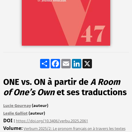
Share
Facebook
Email
LinkedIn
X
ONE vs. ON à partir de
A Room
of One’s Own
et ses traductions
Lucie Gournay
(auteur)
Leslie Galliot
(auteur)
DOI
https://doi.org/10.3406/verbu.2025.2061
Volume
Verbum 2025/2: Le pronom français
on
à travers les textes