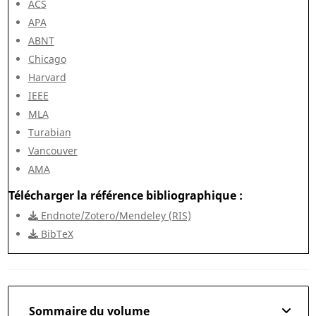
ACS
APA
ABNT
Chicago
Harvard
IEEE
MLA
Turabian
Vancouver
AMA
Télécharger la référence bibliographique
Endnote/Zotero/Mendeley (RIS)
BibTeX
Sommaire du volume