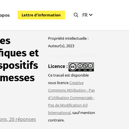
FR
Lettre d'information
ropos
des
Propriété intellectuelle :
Auteur(s), 2023
fiques et
spositifs
Licence
romesses
Ce travail est disponible
sous licence
Creative
Commons Attribution - Pas
d'Utilisation Commerciale -
Pas de Modification 4.0
International
, sauf mention
ons, 20 réponses
contraire.