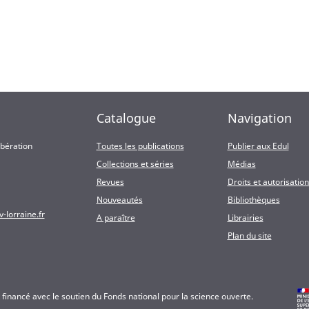
Catalogue
Navigation
ibération
Toutes les publications
Publier aux Edul
Collections et séries
Médias
Revues
Droits et autorisatio
Nouveautés
Bibliothèques
-lorraine.fr
A paraître
Librairies
Plan du site
t financé avec le soutien du Fonds national pour la science ouverte.