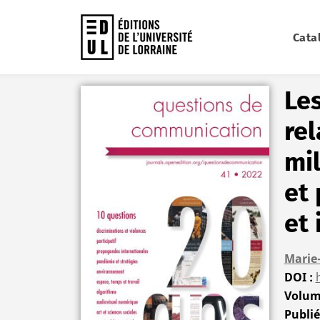
Cata
Accueil
Catalogue
Questions de communicat
Les
rel
mil
et 
et
Marie
DOI
Volu
Publi