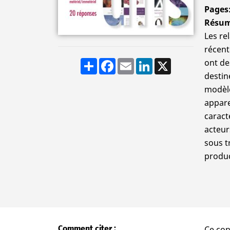
Pages
Résu
Les rel
récent
Share
Facebook
Email
LinkedIn
X
ont de
destin
modèle
appare
caract
acteurs
sous t
produc
Comment citer
Ce con