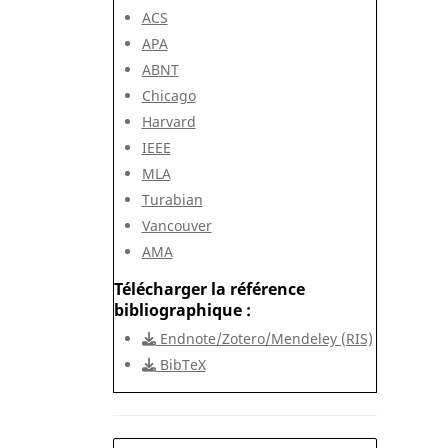
ACS
APA
ABNT
Chicago
Harvard
IEEE
MLA
Turabian
Vancouver
AMA
Télécharger la référence
bibliographique
Endnote/Zotero/Mendeley (RIS)
BibTeX