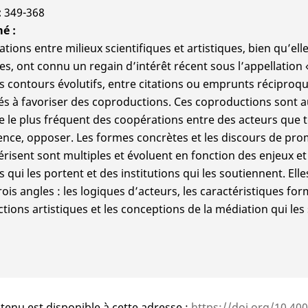
349-368
mé
ations entre milieux scientifiques et artistiques, bien qu’ell
es, ont connu un regain d’intérêt récent sous l’appellation « 
s contours évolutifs, entre citations ou emprunts réciproque
és à favoriser des coproductions. Ces coproductions sont a
 le plus fréquent des coopérations entre des acteurs que 
nce, opposer. Les formes concrètes et les discours de pro
érisent sont multiples et évoluent en fonction des enjeux et
 qui les portent et des institutions qui les soutiennent. Elle
rois angles : les logiques d’acteurs, les caractéristiques for
tions artistiques et les conceptions de la médiation qui les
tenu est disponible à cette adresse :
https://doi.org/10.4