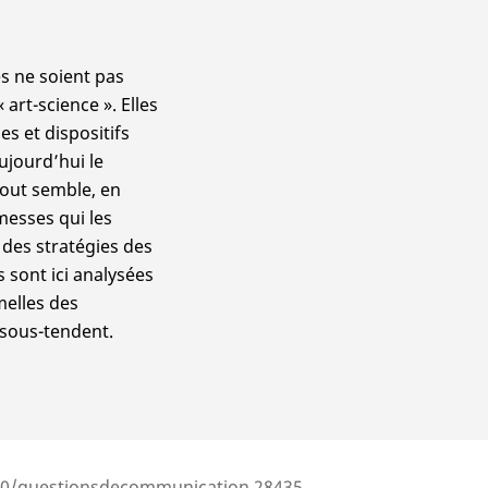
es ne soient pas
art-science ». Elles
s et dispositifs
ujourd’hui le
tout semble, en
messes qui les
 des stratégies des
s sont ici analysées
melles des
 sous-tendent.
000/questionsdecommunication.28435