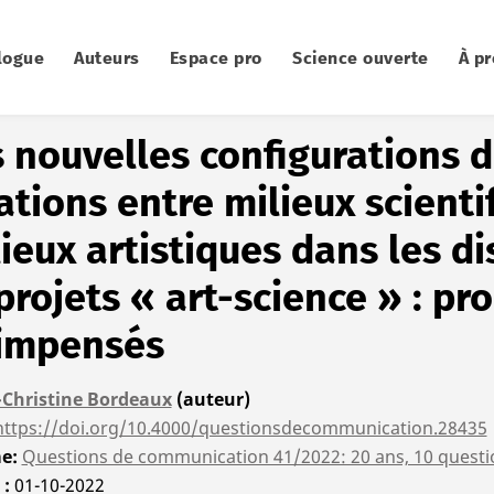
logue
Auteurs
Espace pro
Science ouverte
À p
ion 41/2022
 nouvelles configurations 
ations entre milieux scienti
ieux artistiques dans les di
projets « art-science » : p
 impensés
-Christine Bordeaux
(auteur)
https://doi.org/10.4000/questionsdecommunication.28435
me
Questions de communication 41/2022: 20 ans, 10 questi
é
01-10-2022