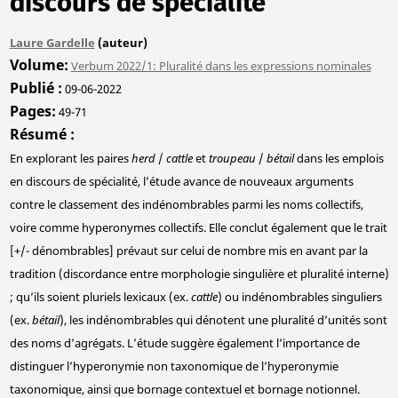
discours de spécialité
Laure Gardelle
(auteur)
Volume
Verbum 2022/1: Pluralité dans les expressions nominales
Publié
09-06-2022
Pages
49-71
Résumé
En explorant les paires
herd
/
cattle
et
troupeau
/
bétail
dans les emplois
en discours de spécialité, l’étude avance de nouveaux arguments
contre le classement des indénombrables parmi les noms collectifs,
voire comme hyperonymes collectifs. Elle conclut également que le trait
[+/- dénombrables] prévaut sur celui de nombre mis en avant par la
tradition (discordance entre morphologie singulière et pluralité interne)
; qu’ils soient pluriels lexicaux (ex.
cattle
) ou indénombrables singuliers
(ex.
bétail
), les indénombrables qui dénotent une pluralité d’unités sont
des noms d’agrégats. L’étude suggère également l’importance de
distinguer l’hyperonymie non taxonomique de l’hyperonymie
taxonomique, ainsi que bornage contextuel et bornage notionnel.