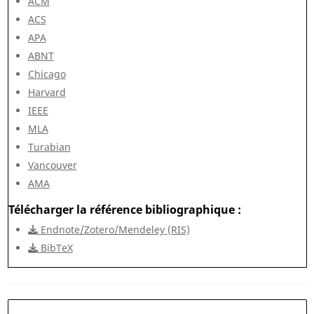
ACM
ACS
APA
ABNT
Chicago
Harvard
IEEE
MLA
Turabian
Vancouver
AMA
Télécharger la référence bibliographique
Endnote/Zotero/Mendeley (RIS)
BibTeX