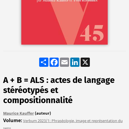
Share
Facebook
Email
LinkedIn
X
A + B = ALS : actes de langage
stéréotypés et
compositionnalité
Maurice Kauffer
(auteur)
Volume
Verbum 2023/1: Phraséologie, image et représentation du
sens