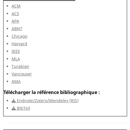
ACM
ACS
APA
ABNT
Chicago
Harvard
IEEE
MLA
Turabian
Vancouver
AMA
Télécharger la référence bibliographique
Endnote/Zotero/Mendeley (RIS)
BibTeX