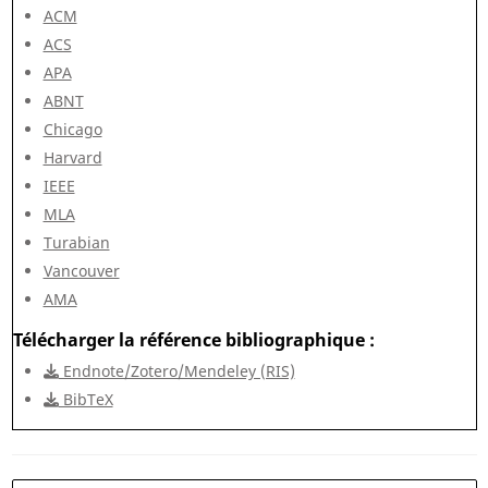
ACM
ACS
APA
ABNT
Chicago
Harvard
IEEE
MLA
Turabian
Vancouver
AMA
Télécharger la référence bibliographique
Endnote/Zotero/Mendeley (RIS)
BibTeX