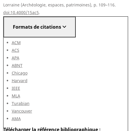
Lorraine (Archéologie, espaces, patrimoines), p. 109–116.
doi:10.4000/15ac5
.
Formats de citations
ACM
ACS
APA
ABNT
Chicago
Harvard
IEEE
MLA
Turabian
Vancouver
AMA
Télécharger la référence bibliographique