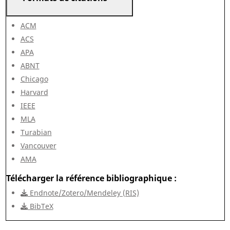
ACM
ACS
APA
ABNT
Chicago
Harvard
IEEE
MLA
Turabian
Vancouver
AMA
Télécharger la référence bibliographique
Endnote/Zotero/Mendeley (RIS)
BibTeX