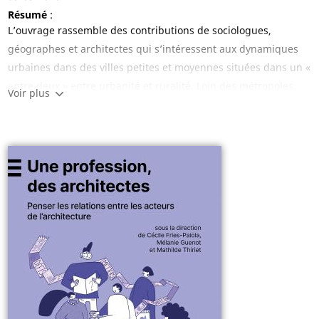
Résumé
:
L’ouvrage rassemble des contributions de sociologues,
géographes et architectes qui s’intéressent aux dynamiques
urbaines dans des villes petites et moyennes situées dans un «
entre deux » entre urbanité et ruralité. Loin des métropoles,
Voir plus
ces lieux peuvent être perçus comme en déclin ; ils sont
néanmoins le support de pratiques sociales, culturelles et
économiques variées. L'ouvrage permet de définir les petites
et moyennes villes, leur histoire et les enjeux actuels qui
traversent ces territoires entre attractivité résidentielle,
économie locale, gouvernance, développement durable et
transition en France ou ailleurs.