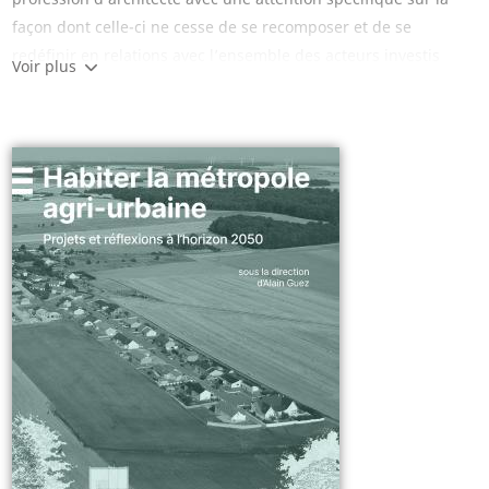
façon dont celle-ci ne cesse de se recomposer et de se
redéfinir en relations avec l’ensemble des acteurs investis
Voir plus
dans l’acte de bâtir. Les contributions interrogent les pratiques
émergentes, qui redéfinissent le cadre d’action des architectes
ou plus largement leur positionnement social ou éthique, et
montrent comment la profession s'adapte à un contexte
mouvant. Au-delà des enjeux de la définition de l’identité
professionnelle des architectes aujourd’hui ou par le passé,
l’architecture est abordée comme champ, mais aussi comme
discipline de recherche et d’innovation sur laquelle se fondent
des espoirs pour alimenter les pensées et les actions dans un
monde en profonde transformation environnementale, sociale
et économique. Ainsi, cet ouvrage invite à explorer les pistes
qui s’ouvrent à une profession d’architecte, qui tend à se
(re)positionner à travers la diversité de ses pratiques
contemporaines.