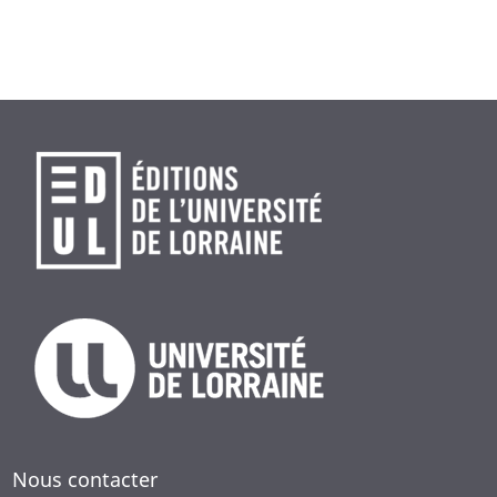
La situation franco-luxembourgeoise est prise comme contexte
métropolitain exacerbé par l’effet frontière : dans une
première partie est détaillée cette situation particulière,
amplifiée par les différences de gouvernance, de fiscalité, de
prix du foncier, qui induisent des pratiques singulières. La
deuxième partie expose les hypothèses formulées par les
étudiants du master 2 « Architecture, ville et territoire » de
l’École nationale supérieure d’architecture de Nancy autour
d’un projet territorial, urbain, architectural et paysager. À
travers des projections à l’horizon 2050, il s’agit de proposer
des alternatives à l’étalement urbain actuel qui prend la forme
du lotissement pavillonnaire. La troisième partie présente une
synthèse de trois expérimentations situées. Enfin, la quatrième
partie de l’ouvrage dessine les contours d’une approche agri-
urbanistique en interrogeant la place symbolique et
fonctionnelle de l’agriculture qui organise le paysage.
Nous contacter