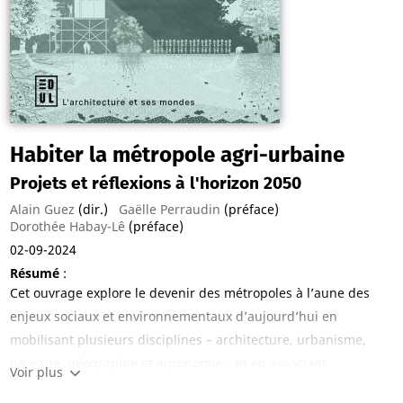
Habiter la métropole agri-urbaine
Projets et réflexions à l'horizon 2050
Alain Guez
(dir.)
Gaëlle Perraudin
(préface)
Dorothée Habay-Lê
(préface)
02-09-2024
Résumé
:
Cet ouvrage explore le devenir des métropoles à l’aune des
enjeux sociaux et environnementaux d’aujourd’hui en
mobilisant plusieurs disciplines – architecture, urbanisme,
paysage, géographie et agronomie – et en associant
Voir plus
chercheurs, professionnels et étudiants.