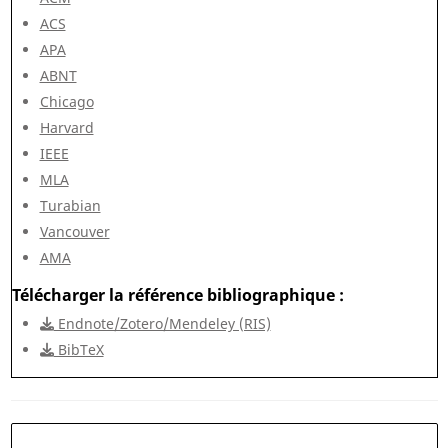
ACS
APA
ABNT
Chicago
Harvard
IEEE
MLA
Turabian
Vancouver
AMA
Télécharger la référence bibliographique
Endnote/Zotero/Mendeley (RIS)
BibTeX