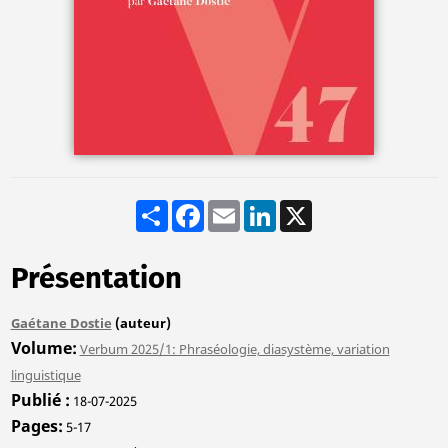
Share
Facebook
Email
LinkedIn
X
Présentation
Gaétane Dostie
(auteur)
Volume
Verbum 2025/1: Phraséologie, diasystème, variation
linguistique
Publié
18-07-2025
Pages
5-17