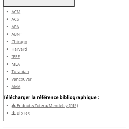
ACM
ACS
APA
ABNT
Chicago
Harvard
IEEE
MLA
Turabian
Vancouver
AMA
Télécharger la référence bibliographique
Endnote/Zotero/Mendeley (RIS)
BibTeX