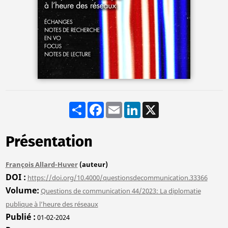
Share
Facebook
Email
LinkedIn
X
Présentation
François Allard-Huver
(auteur)
DOI
https://doi.org/10.4000/questionsdecommunication.33366
Volume
Questions de communication 44/2023: La diplomatie
publique à l’heure des réseaux
Publié
01-02-2024